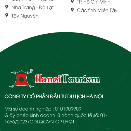
TP. Hồ Chí Minh
Nha Trang - Đà Lạt
Các tỉnh Miền Tây
Tây Nguyên
CÔNG TY CỔ PHẦN ĐẦU TƯ DU LỊCH HÀ NỘI
Mã số doanh nghiệp : 0101909909
Giấy phép kinh doanh lữ hành quốc tế số: 01-
1666/2023/CDLQGVN-GP LHQT