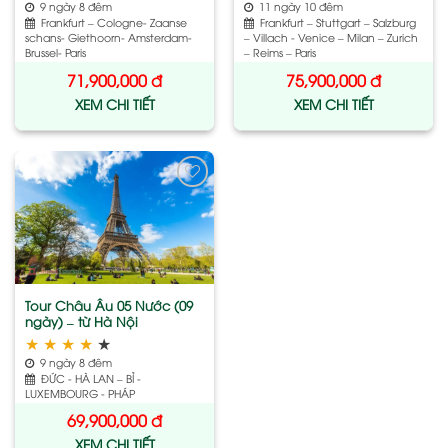
9 ngày 8 đêm
11 ngày 10 đêm
Frankfurt – Cologne- Zaanse
Frankfurt – Stuttgart – Salzburg
schans- Giethoorn- Amsterdam-
– Villach - Venice – Milan – Zurich
Brussel- Paris
– Reims – Paris
71,900,000
đ
75,900,000
đ
XEM CHI TIẾT
XEM CHI TIẾT
Add
to
wishlist
Tour Châu Âu 05 Nước (09
ngày) – từ Hà Nội
★
★
★
★
★
9 ngày 8 đêm
ĐỨC - HÀ LAN – BỈ -
LUXEMBOURG - PHÁP
69,900,000
đ
XEM CHI TIẾT