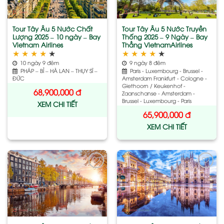
Tour Tây Âu 5 Nước Chất
Tour Tây Âu 5 Nước Truyền
Lượng 2025 – 10 ngày – Bay
Thống 2025 – 9 Ngày – Bay
Vietnam Airlines
Thẳng VietnamAirlines
★
★
★
★
★
★
★
★
★
★
10 ngày 9 đêm
9 ngày 8 đêm
PHÁP – BỈ – HÀ LAN – THỤY SĨ –
Paris - Luxembourg - Brussel -
ĐỨC
Amsterdam Frankfurt - Cologne -
Giethoorn / Keukenhof -
68,900,000
đ
Zaanschanse - Amsterdam -
Brussel - Luxembourg - Paris
XEM CHI TIẾT
65,900,000
đ
XEM CHI TIẾT
Add
Add
to
to
wishlist
wishlist