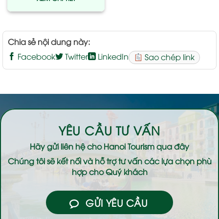
Chia sẻ nội dung này:
Facebook
Twitter
LinkedIn
Sao chép link
YÊU CẦU TƯ VẤN
Hãy gửi liên hệ cho
Hanoi Tourism
qua đây
Chúng tôi sẽ kết nối và hỗ trợ tư vấn các lựa chọn phù
hợp cho Quý khách
GỬI YÊU CẦU