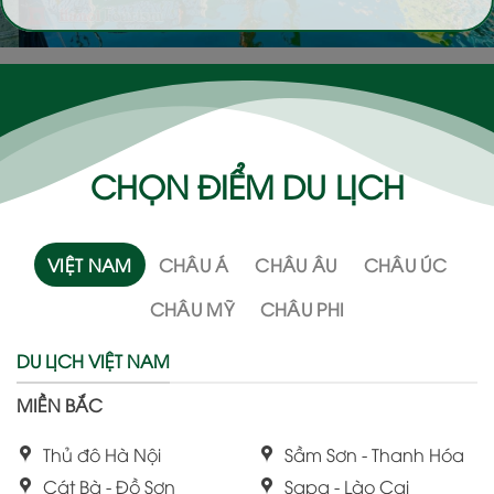
CHỌN ĐIỂM DU LỊCH
VIỆT NAM
CHÂU Á
CHÂU ÂU
CHÂU ÚC
CHÂU MỸ
CHÂU PHI
DU LỊCH VIỆT NAM
MIỀN BẮC
Thủ đô Hà Nội
Sầm Sơn - Thanh Hóa
Cát Bà - Đồ Sơn
Sapa - Lào Cai