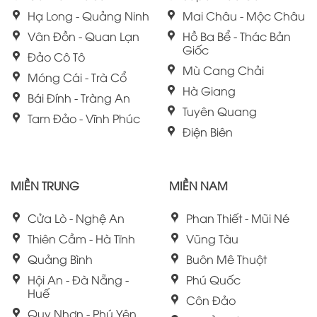
Hạ Long - Quảng Ninh
Mai Châu - Mộc Châu
Vân Đồn - Quan Lạn
Hồ Ba Bể - Thác Bản
Giốc
Đảo Cô Tô
Mù Cang Chải
Móng Cái - Trà Cổ
Hà Giang
Bái Đính - Tràng An
Tuyên Quang
Tam Đảo - Vĩnh Phúc
Điện Biên
MIỀN TRUNG
MIỀN NAM
Cửa Lò - Nghệ An
Phan Thiết - Mũi Né
Thiên Cầm - Hà Tĩnh
Vũng Tàu
Quảng Bình
Buôn Mê Thuột
Hội An - Đà Nẵng -
Phú Quốc
Huế
Côn Đảo
Quy Nhơn - Phú Yên