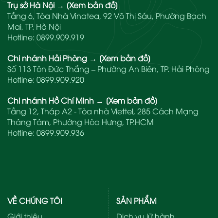
Trụ sở Hà Nội
→
[Xem bản đồ]
Tầng 6, Tòa Nhà Vinatea, 92 Võ Thị Sáu, Phường Bạch
Mai, TP. Hà Nội
Hotline:
0899.909.919
Chi nhánh Hải Phòng
→
[Xem bản đồ]
Số 113 Tôn Đức Thắng – Phường An Biên, TP. Hải Phòng
Hotline:
0899.909.920
Chi nhánh Hồ Chí Minh
→
[Xem bản đồ]
Tầng 12, Tháp A2 - Tòa nhà Viettel, 285 Cách Mạng
Tháng Tám, Phường Hòa Hưng, TP.HCM
Hotline:
0899.909.936
VỀ CHÚNG TÔI
SẢN PHẨM
Giới thiệu
Dịch vụ lữ hành