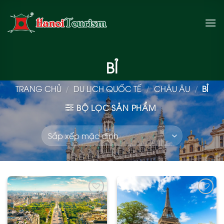
Bỏ
qua
nội
dung
BỈ
TRANG CHỦ
/
DU LỊCH QUỐC TẾ
/
CHÂU ÂU
/
BỈ
BỘ LỌC SẢN PHẨM
Add
Add
to
to
wishlist
wishlist