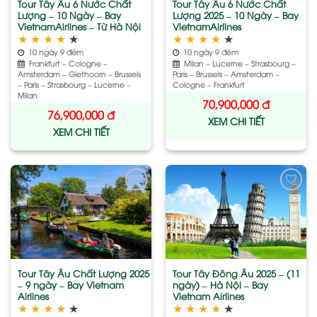
Tour Tây Âu 6 Nước Chất
Tour Tây Âu 6 Nước Chất
Lượng – 10 Ngày – Bay
Lượng 2025 – 10 Ngày – Bay
VietnamAirlines – Từ Hà Nội
VietnamAirlines
★
★
★
★
★
★
★
★
★
★
10 ngày 9 đêm
10 ngày 9 đêm
Frankfurt – Cologne –
Milan – Lucerne – Strasbourg –
Amsterdam – Giethoorn – Brussels
Paris – Brussels – Amsterdam –
– Paris – Strasbourg – Lucerne –
Cologne – Frankfurt
Milan
70,900,000
đ
76,900,000
đ
XEM CHI TIẾT
XEM CHI TIẾT
Add
Add
to
to
wishlist
wishlist
Tour Tây Âu Chất Lượng 2025
Tour Tây Đông Âu 2025 – (11
– 9 ngày – Bay Vietnam
ngày) – Hà Nội – Bay
Airlines
Vietnam Airlines
★
★
★
★
★
★
★
★
★
★