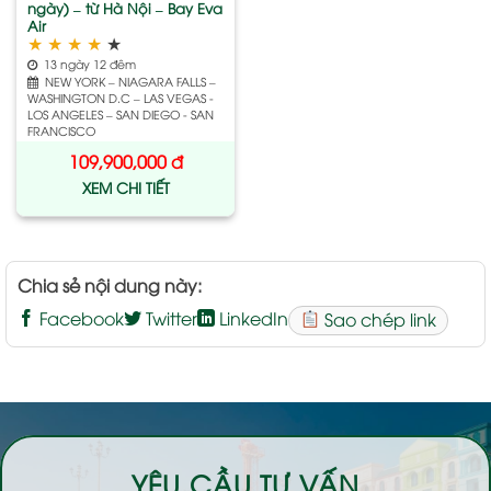
ngày) – từ Hà Nội – Bay Eva
Air
★
★
★
★
★
13 ngày 12 đêm
NEW YORK – NIAGARA FALLS –
WASHINGTON D.C – LAS VEGAS -
LOS ANGELES – SAN DIEGO - SAN
FRANCISCO
109,900,000
đ
XEM CHI TIẾT
Chia sẻ nội dung này:
Facebook
Twitter
LinkedIn
Sao chép link
YÊU CẦU TƯ VẤN