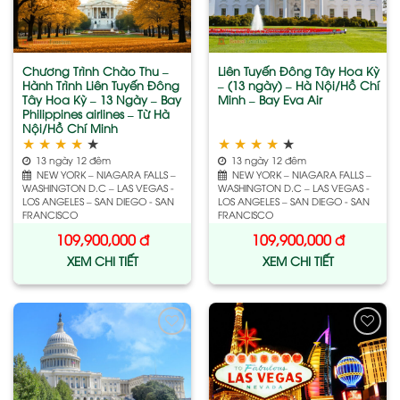
wishlist
wishlist
Chương Trình Chào Thu –
Liên Tuyến Đông Tây Hoa Kỳ
Hành Trình Liên Tuyến Đông
– (13 ngày) – Hà Nội/Hồ Chí
Tây Hoa Kỳ – 13 Ngày – Bay
Minh – Bay Eva Air
Philippines airlines – Từ Hà
Nội/Hồ Chí Minh
★
★
★
★
★
★
★
★
★
★
13 ngày 12 đêm
13 ngày 12 đêm
NEW YORK – NIAGARA FALLS –
NEW YORK – NIAGARA FALLS –
WASHINGTON D.C – LAS VEGAS -
WASHINGTON D.C – LAS VEGAS -
LOS ANGELES – SAN DIEGO - SAN
LOS ANGELES – SAN DIEGO - SAN
FRANCISCO
FRANCISCO
109,900,000
đ
109,900,000
đ
XEM CHI TIẾT
XEM CHI TIẾT
Add
Add
to
to
wishlist
wishlist