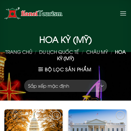
Bỏ
qua
nội
dung
HOA KỲ (MỸ)
TRANG CHỦ
/
DU LỊCH QUỐC TẾ
/
CHÂU MỸ
/
HOA
KỲ (MỸ)
BỘ LỌC SẢN PHẨM
Add
Add
to
to