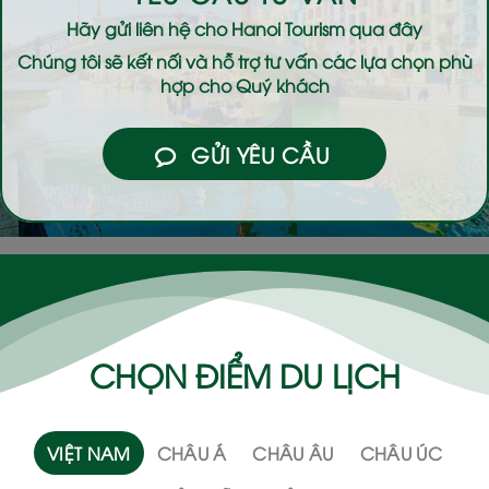
Hãy gửi liên hệ cho
Hanoi Tourism
qua đây
Chúng tôi sẽ kết nối và hỗ trợ tư vấn các lựa chọn phù
hợp cho Quý khách
GỬI YÊU CẦU
CHỌN ĐIỂM DU LỊCH
VIỆT NAM
CHÂU Á
CHÂU ÂU
CHÂU ÚC