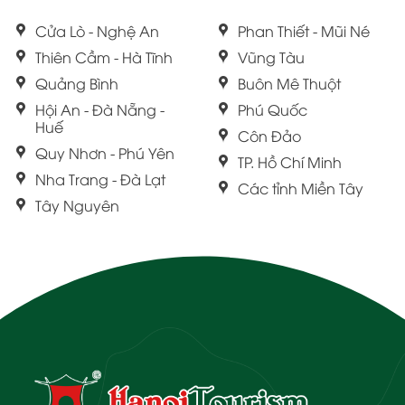
Cửa Lò - Nghệ An
Phan Thiết - Mũi Né
Thiên Cầm - Hà Tĩnh
Vũng Tàu
Quảng Bình
Buôn Mê Thuột
Hội An - Đà Nẵng -
Phú Quốc
Huế
Côn Đảo
Quy Nhơn - Phú Yên
TP. Hồ Chí Minh
Nha Trang - Đà Lạt
Các tỉnh Miền Tây
Tây Nguyên