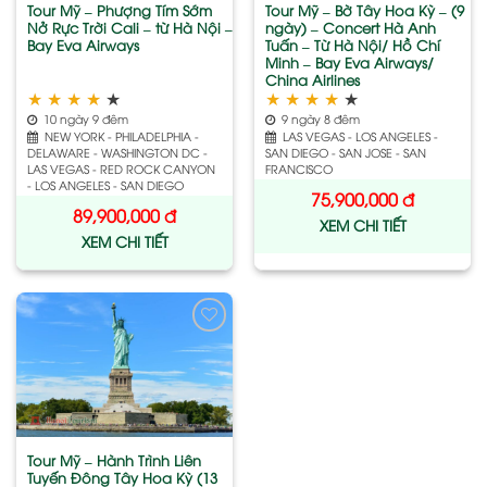
Tour Mỹ – Phượng Tím Sớm
Tour Mỹ – Bờ Tây Hoa Kỳ – (9
Nở Rực Trời Cali – từ Hà Nội –
ngày) – Concert Hà Anh
Bay Eva Airways
Tuấn – Từ Hà Nội/ Hồ Chí
Minh – Bay Eva Airways/
China Airlines
★
★
★
★
★
★
★
★
★
★
10 ngày 9 đêm
9 ngày 8 đêm
NEW YORK - PHILADELPHIA -
LAS VEGAS - LOS ANGELES -
DELAWARE - WASHINGTON DC -
SAN DIEGO - SAN JOSE - SAN
LAS VEGAS - RED ROCK CANYON
FRANCISCO
- LOS ANGELES - SAN DIEGO
75,900,000
đ
89,900,000
đ
XEM CHI TIẾT
XEM CHI TIẾT
Add
to
wishlist
Tour Mỹ – Hành Trình Liên
Tuyến Đông Tây Hoa Kỳ (13