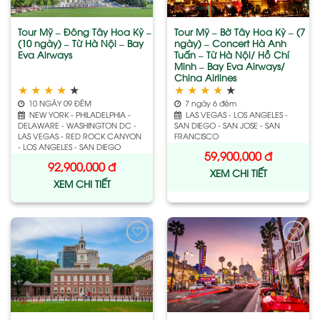
Tour Mỹ – Đông Tây Hoa Kỳ –
Tour Mỹ – Bờ Tây Hoa Kỳ – (7
(10 ngày) – Từ Hà Nội – Bay
ngày) – Concert Hà Anh
Eva Airways
Tuấn – Từ Hà Nội/ Hồ Chí
Minh – Bay Eva Airways/
China Airlines
★
★
★
★
★
★
★
★
★
★
10 NGÀY 09 ĐÊM
7 ngày 6 đêm
NEW YORK - PHILADELPHIA -
LAS VEGAS - LOS ANGELES -
DELAWARE - WASHINGTON DC -
SAN DIEGO - SAN JOSE - SAN
LAS VEGAS - RED ROCK CANYON
FRANCISCO
- LOS ANGELES - SAN DIEGO
59,900,000
đ
92,900,000
đ
XEM CHI TIẾT
XEM CHI TIẾT
Add
Add
to
to
wishlist
wishlist