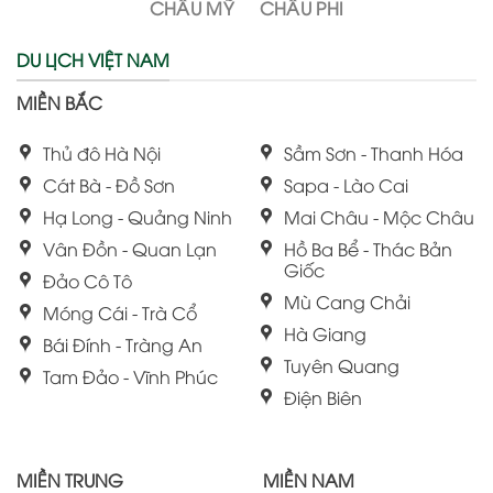
CHÂU MỸ
CHÂU PHI
DU LỊCH VIỆT NAM
MIỀN BẮC
Thủ đô Hà Nội
Sầm Sơn - Thanh Hóa
Cát Bà - Đồ Sơn
Sapa - Lào Cai
Hạ Long - Quảng Ninh
Mai Châu - Mộc Châu
Vân Đồn - Quan Lạn
Hồ Ba Bể - Thác Bản
Giốc
Đảo Cô Tô
Mù Cang Chải
Móng Cái - Trà Cổ
Hà Giang
Bái Đính - Tràng An
Tuyên Quang
Tam Đảo - Vĩnh Phúc
Điện Biên
MIỀN TRUNG
MIỀN NAM