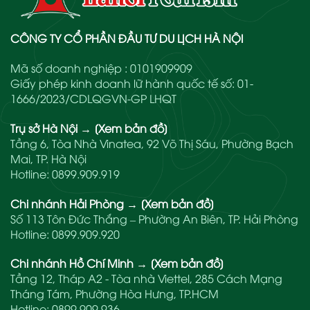
CÔNG TY CỔ PHẦN ĐẦU TƯ DU LỊCH HÀ NỘI
Mã số doanh nghiệp : 0101909909
Giấy phép kinh doanh lữ hành quốc tế số: 01-
1666/2023/CDLQGVN-GP LHQT
Trụ sở Hà Nội
→
[Xem bản đồ]
Tầng 6, Tòa Nhà Vinatea, 92 Võ Thị Sáu, Phường Bạch
Mai, TP. Hà Nội
Hotline:
0899.909.919
Chi nhánh Hải Phòng
→
[Xem bản đồ]
Số 113 Tôn Đức Thắng – Phường An Biên, TP. Hải Phòng
Hotline:
0899.909.920
Chi nhánh Hồ Chí Minh
→
[Xem bản đồ]
Tầng 12, Tháp A2 - Tòa nhà Viettel, 285 Cách Mạng
Tháng Tám, Phường Hòa Hưng, TP.HCM
Hotline:
0899.909.936