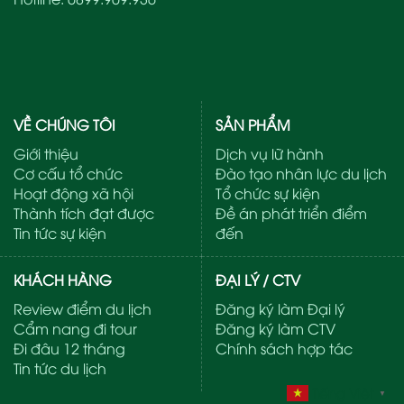
VỀ CHÚNG TÔI
SẢN PHẨM
Giới thiệu
Dịch vụ lữ hành
Cơ cấu tổ chức
Đào tạo nhân lực du lịch
Hoạt động xã hội
Tổ chức sự kiện
Thành tích đạt được
Đề án phát triển điểm
Tin tức sự kiện
đến
KHÁCH HÀNG
ĐẠI LÝ / CTV
Review điểm du lịch
Đăng ký làm Đại lý
Cẩm nang đi tour
Đăng ký làm CTV
Đi đâu 12 tháng
Chính sách hợp tác
Tin tức du lịch
Tiếng Việt
▼