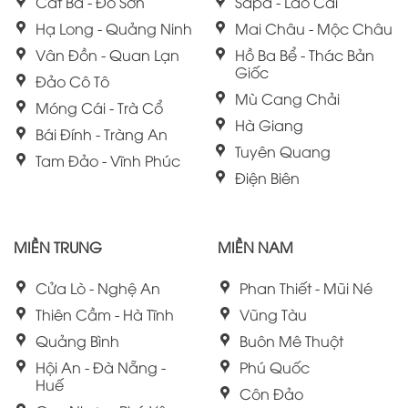
Cát Bà - Đồ Sơn
Sapa - Lào Cai
Hạ Long - Quảng Ninh
Mai Châu - Mộc Châu
Vân Đồn - Quan Lạn
Hồ Ba Bể - Thác Bản
Giốc
Đảo Cô Tô
Mù Cang Chải
Móng Cái - Trà Cổ
Hà Giang
Bái Đính - Tràng An
Tuyên Quang
Tam Đảo - Vĩnh Phúc
Điện Biên
MIỀN TRUNG
MIỀN NAM
Cửa Lò - Nghệ An
Phan Thiết - Mũi Né
Thiên Cầm - Hà Tĩnh
Vũng Tàu
Quảng Bình
Buôn Mê Thuột
Hội An - Đà Nẵng -
Phú Quốc
Huế
Côn Đảo