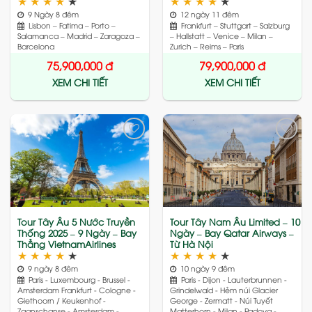
★
★
★
★
★
★
★
★
★
★
9 Ngày 8 đêm
12 ngày 11 đêm
Lisbon – Fatima – Porto –
Frankfurt – Stuttgart – Salzburg
Salamanca – Madrid – Zaragoza –
– Hallstatt – Venice – Milan –
Barcelona
Zurich – Reims – Paris
75,900,000
đ
79,900,000
đ
XEM CHI TIẾT
XEM CHI TIẾT
Add
Add
to
to
wishlist
wishlist
Tour Tây Âu 5 Nước Truyền
Tour Tây Nam Âu Limited – 10
Thống 2025 – 9 Ngày – Bay
Ngày – Bay Qatar Airways –
Thẳng VietnamAirlines
Từ Hà Nội
★
★
★
★
★
★
★
★
★
★
9 ngày 8 đêm
10 ngày 9 đêm
Paris - Luxembourg - Brussel -
Paris - Dijon - Lauterbrunnen -
Amsterdam Frankfurt - Cologne -
Grindelwald - Hẻm núi Glacier
Giethoorn / Keukenhof -
George - Zermatt - Núi Tuyết
Zaanschanse - Amsterdam -
Matterhorn - Milan - Padova -