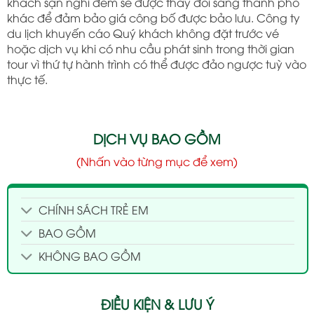
khách sạn nghỉ đêm sẽ được thay đổi sang thành phố
khác để đảm bảo giá công bố được bảo lưu. Công ty
du lịch khuyến cáo Quý khách không đặt trước vé
hoặc dịch vụ khi có nhu cầu phát sinh trong thời gian
tour vì thứ tự hành trình có thể được đảo ngược tuỳ vào
thực tế.
DỊCH VỤ BAO GỒM
(Nhấn vào từng mục để xem)
CHÍNH SÁCH TRẺ EM
BAO GỒM
KHÔNG BAO GỒM
ĐIỀU KIỆN & LƯU Ý