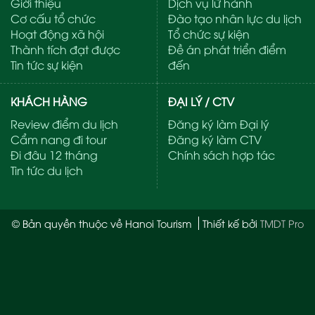
Giới thiệu
Dịch vụ lữ hành
Cơ cấu tổ chức
Đào tạo nhân lực du lịch
Hoạt động xã hội
Tổ chức sự kiện
Thành tích đạt được
Đề án phát triển điểm
Tin tức sự kiện
đến
KHÁCH HÀNG
ĐẠI LÝ / CTV
Review điểm du lịch
Đăng ký làm Đại lý
Cẩm nang đi tour
Đăng ký làm CTV
Đi đâu 12 tháng
Chính sách hợp tác
Tin tức du lịch
© Bản quyền thuộc về Hanoi Tourism
Thiết kế bởi
TMDT Pro