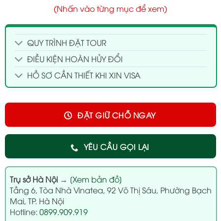
(Nhấn vào từng mục để xem)
QUY TRÌNH ĐẶT TOUR
ĐIỀU KIỆN HOÀN HỦY ĐỔI
HỒ SƠ CẦN THIẾT KHI XIN VISA
ĐẶT GIỮ CHỖ NGAY
YÊU CẦU GỌI LẠI
Trụ sở Hà Nội
→
[Xem bản đồ]
Tầng 6, Tòa Nhà Vinatea, 92 Võ Thị Sáu, Phường Bạch
Mai, TP. Hà Nội
Hotline:
0899.909.919