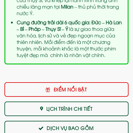
chiều lãng mạn tại
Milan
– thủ phủ thời trang
nước Ý
.
Cung đường trải dài 6 quốc gia: Đức – Hà Lan
– Bỉ – Pháp – Thụy Sĩ – Ý
là sự giao thoa giữa
văn hóa, lịch sử và vẻ đẹp ngoạn mục của
thiên nhiên. Mỗi điểm đến là một chương
truyện, mỗi khoảnh khắc là một thước phim
tuyệt đẹp mà chính là nhân vật chính.
ĐIỂM NỔI BẬT
LỊCH TRÌNH CHI TIẾT
DỊCH VỤ BAO GỒM