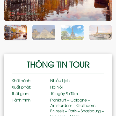
THÔNG TIN TOUR
Khởi hành:
Nhiều Lịch
Xuất phát:
Hà Nội
Thời gian:
10 ngày 9 đêm
Hành trình:
Frankfurt – Cologne –
Amsterdam – Giethoorn –
Brussels – Paris – Strasbourg –
Lucerne – Milan