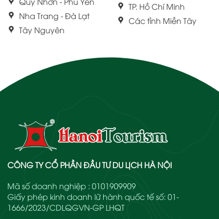
Quy Nhơn - Phú Yên
TP. Hồ Chí Minh
Nha Trang - Đà Lạt
Các tỉnh Miền Tây
Tây Nguyên
CÔNG TY CỔ PHẦN ĐẦU TƯ DU LỊCH HÀ NỘI
Mã số doanh nghiệp : 0101909909
Giấy phép kinh doanh lữ hành quốc tế số: 01-
1666/2023/CDLQGVN-GP LHQT