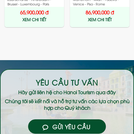
Brussel - Luxembourg - Paris
Venice - Pisa - Rome
65,900,000
đ
86,900,000
đ
XEM CHI TIẾT
XEM CHI TIẾT
YÊU CẦU TƯ VẤN
Hãy gửi liên hệ cho
Hanoi Tourism
qua đây
Chúng tôi sẽ kết nối và hỗ trợ tư vấn các lựa chọn phù
hợp cho Quý khách
GỬI YÊU CẦU