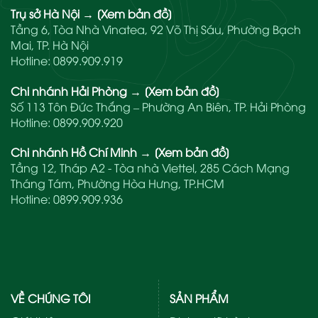
Trụ sở Hà Nội
→
[Xem bản đồ]
Tầng 6, Tòa Nhà Vinatea, 92 Võ Thị Sáu, Phường Bạch
Mai, TP. Hà Nội
Hotline:
0899.909.919
Chi nhánh Hải Phòng
→
[Xem bản đồ]
Số 113 Tôn Đức Thắng – Phường An Biên, TP. Hải Phòng
Hotline:
0899.909.920
Chi nhánh Hồ Chí Minh
→
[Xem bản đồ]
Tầng 12, Tháp A2 - Tòa nhà Viettel, 285 Cách Mạng
Tháng Tám, Phường Hòa Hưng, TP.HCM
Hotline:
0899.909.936
VỀ CHÚNG TÔI
SẢN PHẨM