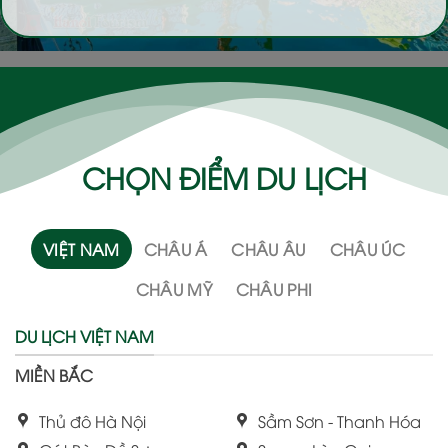
CHỌN ĐIỂM DU LỊCH
VIỆT NAM
CHÂU Á
CHÂU ÂU
CHÂU ÚC
CHÂU MỸ
CHÂU PHI
DU LỊCH VIỆT NAM
MIỀN BẮC
Thủ đô Hà Nội
Sầm Sơn - Thanh Hóa