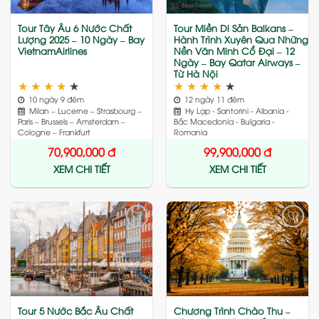
Tour Tây Âu 6 Nước Chất
Tour Miền Di Sản Balkans –
Lượng 2025 – 10 Ngày – Bay
Hành Trình Xuyên Qua Những
VietnamAirlines
Nền Văn Minh Cổ Đại – 12
Ngày – Bay Qatar Airways –
Từ Hà Nội
★
★
★
★
★
★
★
★
★
★
10 ngày 9 đêm
12 ngày 11 đêm
Milan – Lucerne – Strasbourg –
Hy Lạp - Santorini - Albania -
Paris – Brussels – Amsterdam –
Bắc Macedonia - Bulgaria -
Cologne – Frankfurt
Romania
70,900,000
đ
99,900,000
đ
XEM CHI TIẾT
XEM CHI TIẾT
Add
Add
to
to
wishlist
wishlist
Tour 5 Nước Bắc Âu Chất
Chương Trình Chào Thu –