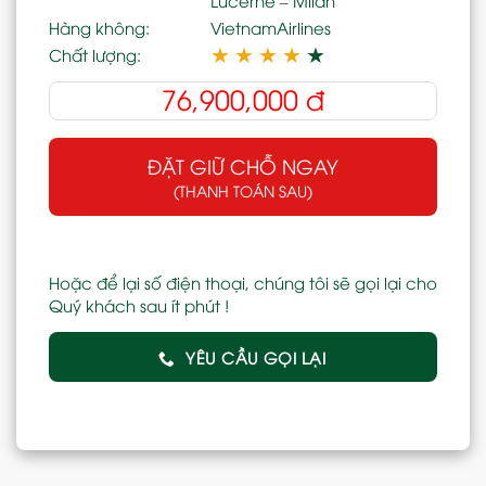
Hàng không:
VietnamAirlines
★
★
★
★
★
Chất lượng:
76,900,000
đ
ĐẶT GIỮ CHỖ NGAY
(THANH TOÁN SAU)
Hoặc để lại số điện thoại, chúng tôi sẽ gọi lại cho
Quý khách sau ít phút !
YÊU CẦU GỌI LẠI