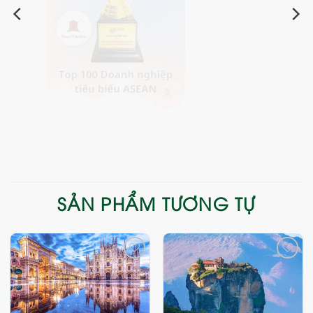
SẢN PHẨM TƯƠNG TỰ
Add
Add
to
to
wishlist
wishlist