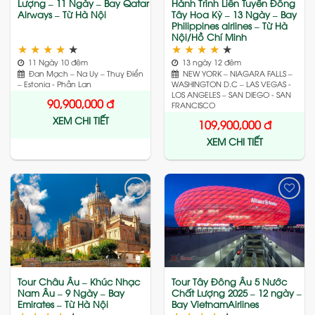
Lượng – 11 Ngày – Bay Qatar
Hành Trình Liên Tuyến Đông
Airways – Từ Hà Nội
Tây Hoa Kỳ – 13 Ngày – Bay
Philippines airlines – Từ Hà
Nội/Hồ Chí Minh
★
★
★
★
★
★
★
★
★
★
11 Ngày 10 đêm
13 ngày 12 đêm
Đan Mạch – Na Uy – Thuỵ Điển
NEW YORK – NIAGARA FALLS –
– Estonia - Phần Lan
WASHINGTON D.C – LAS VEGAS -
LOS ANGELES – SAN DIEGO - SAN
90,900,000
đ
FRANCISCO
XEM CHI TIẾT
109,900,000
đ
XEM CHI TIẾT
Add
Add
to
to
wishlist
wishlist
Tour Châu Âu – Khúc Nhạc
Tour Tây Đông Âu 5 Nước
Nam Âu – 9 Ngày – Bay
Chất Lượng 2025 – 12 ngày –
Emirates – Từ Hà Nội
Bay VietnamAirlines