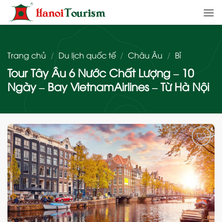
Bỏ
qua
nội
dung
Trang chủ
/
Du lịch quốc tế
/
Châu Âu
/
Bỉ
Tour Tây Âu 6 Nước Chất Lượng – 10
Ngày – Bay VietnamAirlines – Từ Hà Nội
Add
to
wishlist