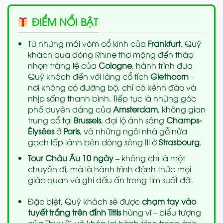
ĐIỂM NỔI BẬT
Từ những mái vòm cổ kính của
Frankfurt
, Quý
khách qua dòng Rhine thơ mộng đến tháp
nhọn tráng lệ của
Cologne
, hành trình đưa
Quý khách đến với làng cổ tích
Giethoorn
–
nơi không có đường bộ, chỉ có kênh đào và
nhịp sống thanh bình. Tiếp tục là những góc
phố duyên dáng của
Amsterdam
, không gian
trung cổ tại
Brussels
, đại lộ ánh sáng
Champs-
Élysées
ở
Paris
, và những ngôi nhà gỗ nửa
gạch lấp lánh bên dòng sông Ill ở
Strasbourg
.
Tour Châu Âu 10 ngày
– không chỉ là một
chuyến đi, mà là hành trình đánh thức mọi
giác quan và ghi dấu ấn trong tim suốt đời.
Đặc biệt, Quý khách sẽ được
chạm tay vào
tuyết trắng trên đỉnh Titlis
hùng vĩ – biểu tượng
của Thụy Sĩ, và khép lại hành trình trong ánh