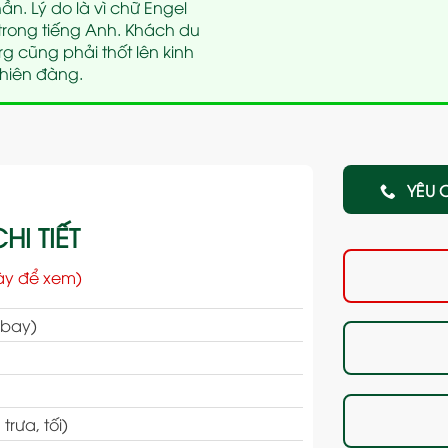
hần. Lý do là vì chữ Engel
 trong tiếng Anh. Khách du
g cũng phải thốt lên kinh
thiên đàng.
YÊU 
HI TIẾT
ày để xem)
 bay)
rưa, tối)