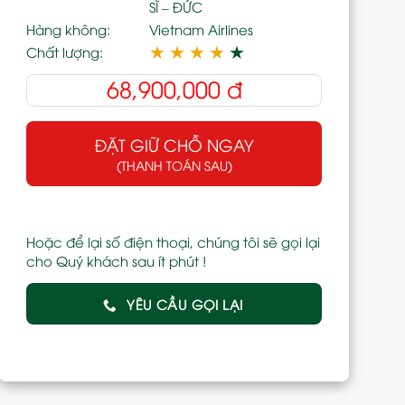
SĨ – ĐỨC
Hàng không:
Vietnam Airlines
★
★
★
★
★
Chất lượng:
68,900,000
đ
ĐẶT GIỮ CHỖ NGAY
(THANH TOÁN SAU)
Hoặc để lại số điện thoại, chúng tôi sẽ gọi lại
cho Quý khách sau ít phút !
YÊU CẦU GỌI LẠI