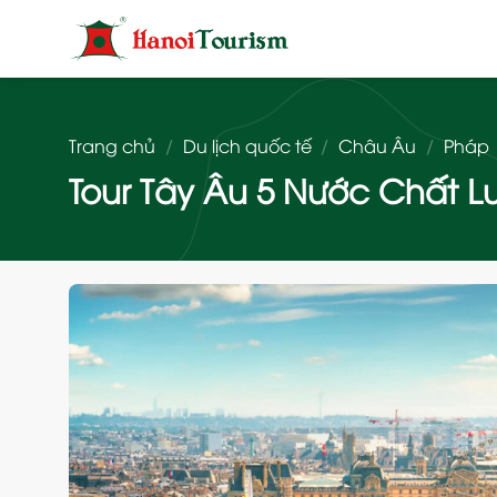
Bỏ
qua
nội
dung
Trang chủ
/
Du lịch quốc tế
/
Châu Âu
/
Pháp
Tour Tây Âu 5 Nước Chất Lư