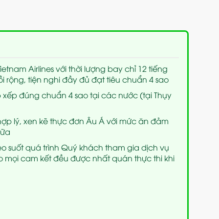
tnam Airlines với thời lượng bay chỉ 12 tiếng
rộng, tiện nghi đầy đủ đạt tiêu chuẩn 4 sao
xếp đúng chuẩn 4 sao tại các nước (tại Thụy
hợp lý, xen kẽ thực đơn Âu Á với mức ăn đảm
bữa
heo suốt quá trình Quý khách tham gia dịch vụ
mọi cam kết đều được nhất quán thực thi khi