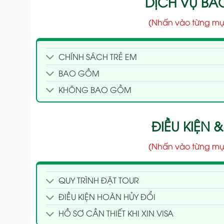
DỊCH VỤ B
(Nhấn vào từng mụ
CHÍNH SÁCH TRẺ EM
BAO GỒM
KHÔNG BAO GỒM
ĐIỀU KIỆN &
(Nhấn vào từng mụ
QUY TRÌNH ĐẶT TOUR
ĐIỀU KIỆN HOÀN HỦY ĐỔI
HỒ SƠ CẦN THIẾT KHI XIN VISA