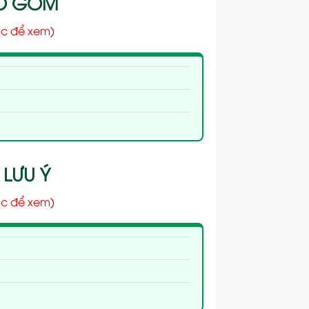
AO GỒM
c để xem)
 LƯU Ý
c để xem)