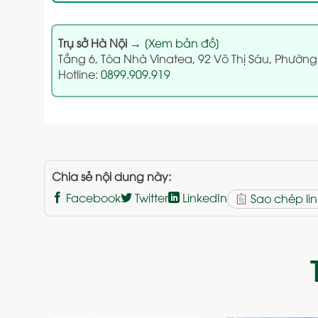
Trụ sở Hà Nội
→
[Xem bản đồ]
Tầng 6, Tòa Nhà Vinatea, 92 Võ Thị Sáu, Phường
Hotline:
0899.909.919
Chia sẻ nội dung này:
Facebook
Twitter
LinkedIn
Sao chép lin