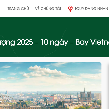
TRANG CHỦ
VỀ CHÚNG TÔI
TOUR ĐANG NHẬN
ợng 2025 – 10 ngày – Bay Vietn
Add
to
wishlist