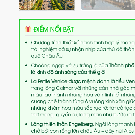
ĐIỂM NỔI BẬT
Chương trình thiết kế hành trình hợp lý mang
trải nghiệm cả sự nhộn nhịp của thủ đô thàn
quê Châu Âu
Choáng ngợp với sự tráng lệ của
Thành phố
là kinh đô ánh sáng của thế giới
La Petite Venice được mệnh danh là tiểu V
trong lòng Colmar với những căn nhà gác m
màu tạo thành những hoa văn tinh tế, nhữn
cương chẻ thành từng ô vuông xinh xắn giữ
những khóm hoa màu sắc rực rỡ; tất cả tạo
thơ mộng, quyến rũ, lãng mạn như bước ra từ
Làng thiên thần Engelberg
. Ngôi làng thanh
chở bởi con rồng lớn châu Âu – dãy núi Alps