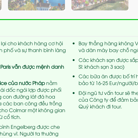
 lại cho khách hàng cơ hội
Bay thẳng hàng không Vie
h phố và sự thanh bình làng
và dàn máy bay chỗ ngồi 
Các khách sạn được sắp 
 Paris vẫn được mệnh danh
Sĩ: khách sạn 3 sao)
Các bữa ăn được bố trí 
enice của nước Pháp
nằm
bảo từ 16-25 Eur/người/
ái dốc ngói lợp được phối
Đội ngũ tư vấn tour sẽ t
g con đường lát đá hoa
của Công ty để đảm bảo 
a các ban công đều trồng
Quý khách đi tour.
 cho Colmar một không gian
 cổ tích.
 bình Engelberg được che
 hùng vĩ. Người ta thường