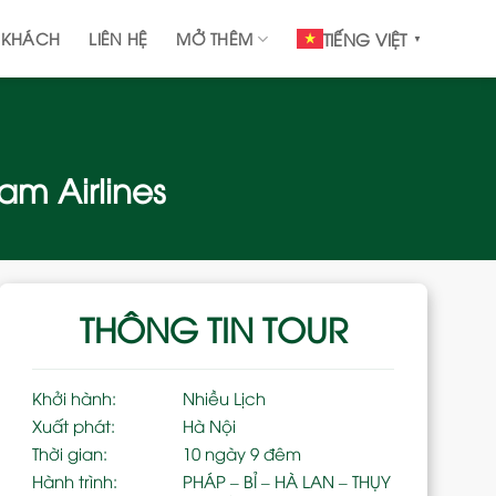
 KHÁCH
LIÊN HỆ
MỞ THÊM
TIẾNG VIỆT
▼
am Airlines
THÔNG TIN TOUR
Khởi hành:
Nhiều Lịch
Xuất phát:
Hà Nội
Thời gian:
10 ngày 9 đêm
Hành trình:
PHÁP – BỈ – HÀ LAN – THỤY