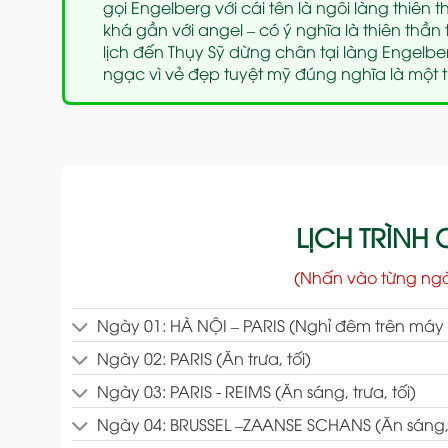
gọi Engelberg với cái tên là ngôi làng thiên t
khá gần với angel – có ý nghĩa là thiên thần
lịch đến Thụy Sỹ dừng chân tại làng Engelber
ngạc vì vẻ đẹp tuyệt mỹ đúng nghĩa là một 
LỊCH TRÌNH C
(Nhấn vào từng ng
Ngày 01: HÀ NỘI – PARIS (Nghỉ đêm trên máy
Ngày 02: PARIS (Ăn trưa, tối)
Ngày 03: PARIS - REIMS (Ăn sáng, trưa, tối)
Ngày 04: BRUSSEL –ZAANSE SCHANS (Ăn sáng, t