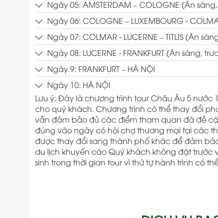
Ngày 05: AMSTERDAM – COLOGNE (Ăn sáng, tr
Ngày 06: COLOGNE – LUXEMBOURG - COLMAR (
Ngày 07: COLMAR - LUCERNE – TITLIS (Ăn sáng, 
Ngày 08: LUCERNE - FRANKFURT (Ăn sáng, trưa,
Ngày 9: FRANKFURT – HÀ NỘI
Ngày 10: HÀ NỘI
Lưu ý: Đây là chương trình tour Châu Âu 5 nước 10
cho quý khách. Chương trình có thể thay đổi phụ
vẫn đảm bảo đủ các điểm tham quan đã đề cập
đúng vào ngày có hội chợ thương mại tại các t
được thay đổi sang thành phố khác để đảm bảo
du lịch khuyến cáo Quý khách không đặt trước v
sinh trong thời gian tour vì thứ tự hành trình có 