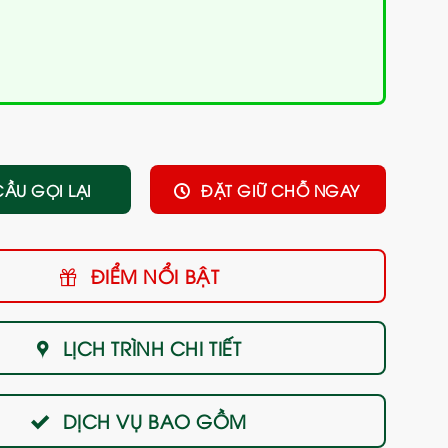
CẦU GỌI LẠI
ĐẶT GIỮ CHỖ NGAY
ĐIỂM NỔI BẬT
LỊCH TRÌNH CHI TIẾT
DỊCH VỤ BAO GỒM