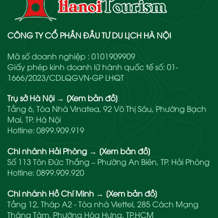
CÔNG TY CỔ PHẦN ĐẦU TƯ DU LỊCH HÀ NỘI
Mã số doanh nghiệp : 0101909909
Giấy phép kinh doanh lữ hành quốc tế số: 01-
1666/2023/CDLQGVN-GP LHQT
Trụ sở Hà Nội
→
[Xem bản đồ]
Tầng 6, Tòa Nhà Vinatea, 92 Võ Thị Sáu, Phường Bạch
Mai, TP. Hà Nội
Hotline:
0899.909.919
Chi nhánh Hải Phòng
→
[Xem bản đồ]
Số 113 Tôn Đức Thắng – Phường An Biên, TP. Hải Phòng
Hotline:
0899.909.920
Chi nhánh Hồ Chí Minh
→
[Xem bản đồ]
Tầng 12, Tháp A2 - Tòa nhà Viettel, 285 Cách Mạng
Tháng Tám, Phường Hòa Hưng, TP.HCM