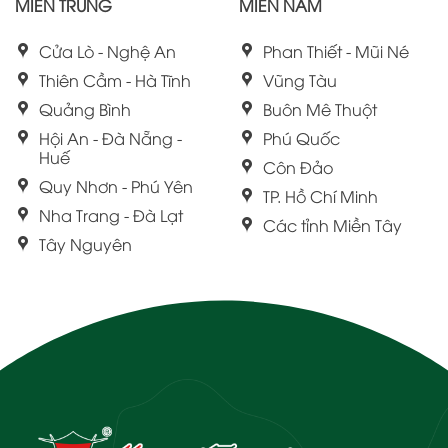
MIỀN TRUNG
MIỀN NAM
Cửa Lò - Nghệ An
Phan Thiết - Mũi Né
Thiên Cầm - Hà Tĩnh
Vũng Tàu
Quảng Bình
Buôn Mê Thuột
Hội An - Đà Nẵng -
Phú Quốc
Huế
Côn Đảo
Quy Nhơn - Phú Yên
TP. Hồ Chí Minh
Nha Trang - Đà Lạt
Các tỉnh Miền Tây
Tây Nguyên