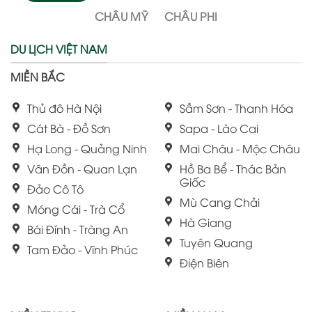
CHÂU MỸ
CHÂU PHI
DU LỊCH VIỆT NAM
MIỀN BẮC
Thủ đô Hà Nội
Sầm Sơn - Thanh Hóa
Cát Bà - Đồ Sơn
Sapa - Lào Cai
Hạ Long - Quảng Ninh
Mai Châu - Mộc Châu
Vân Đồn - Quan Lạn
Hồ Ba Bể - Thác Bản
Giốc
Đảo Cô Tô
Mù Cang Chải
Móng Cái - Trà Cổ
Hà Giang
Bái Đính - Tràng An
Tuyên Quang
Tam Đảo - Vĩnh Phúc
Điện Biên