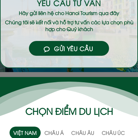
YÊU CẦU TƯ VẤN
Hãy gửi liên hệ cho
Hanoi Tourism
qua đây
Chúng tôi sẽ kết nối và hỗ trợ tư vấn các lựa chọn phù
hợp cho Quý khách
GỬI YÊU CẦU
CHỌN ĐIỂM DU LỊCH
VIỆT NAM
CHÂU Á
CHÂU ÂU
CHÂU ÚC