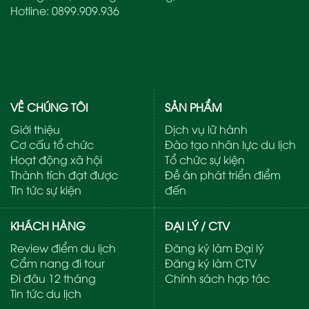
Hotline:
0899.909.936
VỀ CHÚNG TÔI
SẢN PHẨM
Giới thiệu
Dịch vụ lữ hành
Cơ cấu tổ chức
Đào tạo nhân lực du lịch
Hoạt động xã hội
Tổ chức sự kiện
Thành tích đạt được
Đề án phát triển điểm
Tin tức sự kiện
đến
KHÁCH HÀNG
ĐẠI LÝ / CTV
Review điểm du lịch
Đăng ký làm Đại lý
Cẩm nang đi tour
Đăng ký làm CTV
Đi đâu 12 tháng
Chính sách hợp tác
Tin tức du lịch