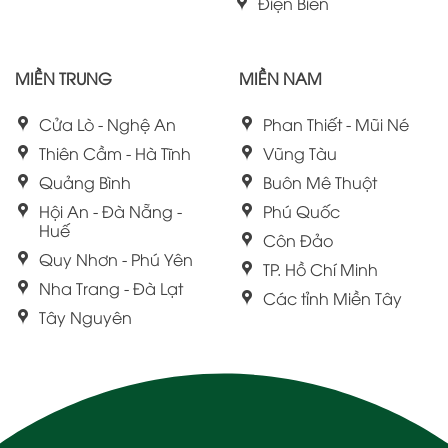
Điện Biên
MIỀN TRUNG
MIỀN NAM
Cửa Lò - Nghệ An
Phan Thiết - Mũi Né
Thiên Cầm - Hà Tĩnh
Vũng Tàu
Quảng Bình
Buôn Mê Thuột
Hội An - Đà Nẵng -
Phú Quốc
Huế
Côn Đảo
Quy Nhơn - Phú Yên
TP. Hồ Chí Minh
Nha Trang - Đà Lạt
Các tỉnh Miền Tây
Tây Nguyên