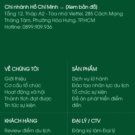
Chi nhánh Hồ Chí Minh
→
[Xem bản đồ]
Tầng 12, Tháp A2 - Tòa nhà Viettel, 285 Cách Mạng
Tháng Tám, Phường Hòa Hưng, TP.HCM
Hotline:
0899.909.936
VỀ CHÚNG TÔI
SẢN PHẨM
Giới thiệu
Dịch vụ lữ hành
Cơ cấu tổ chức
Đào tạo nhân lực du lịch
Hoạt động xã hội
Tổ chức sự kiện
Thành tích đạt được
Đề án phát triển điểm
Tin tức sự kiện
đến
KHÁCH HÀNG
ĐẠI LÝ / CTV
Review điểm du lịch
Đăng ký làm Đại lý