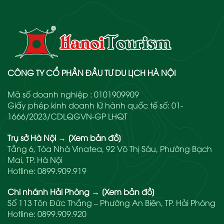
CÔNG TY CỔ PHẦN ĐẦU TƯ DU LỊCH HÀ NỘI
Mã số doanh nghiệp : 0101909909
Giấy phép kinh doanh lữ hành quốc tế số: 01-
1666/2023/CDLQGVN-GP LHQT
Trụ sở Hà Nội
→
[Xem bản đồ]
Tầng 6, Tòa Nhà Vinatea, 92 Võ Thị Sáu, Phường Bạch
Mai, TP. Hà Nội
Hotline:
0899.909.919
Chi nhánh Hải Phòng
→
[Xem bản đồ]
Số 113 Tôn Đức Thắng – Phường An Biên, TP. Hải Phòng
Hotline:
0899.909.920