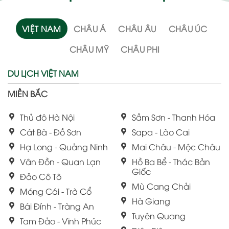
VIỆT NAM
CHÂU Á
CHÂU ÂU
CHÂU ÚC
CHÂU MỸ
CHÂU PHI
DU LỊCH VIỆT NAM
MIỀN BẮC
Thủ đô Hà Nội
Sầm Sơn - Thanh Hóa
Cát Bà - Đồ Sơn
Sapa - Lào Cai
Hạ Long - Quảng Ninh
Mai Châu - Mộc Châu
Vân Đồn - Quan Lạn
Hồ Ba Bể - Thác Bản
Giốc
Đảo Cô Tô
Mù Cang Chải
Móng Cái - Trà Cổ
Hà Giang
Bái Đính - Tràng An
Tuyên Quang
Tam Đảo - Vĩnh Phúc