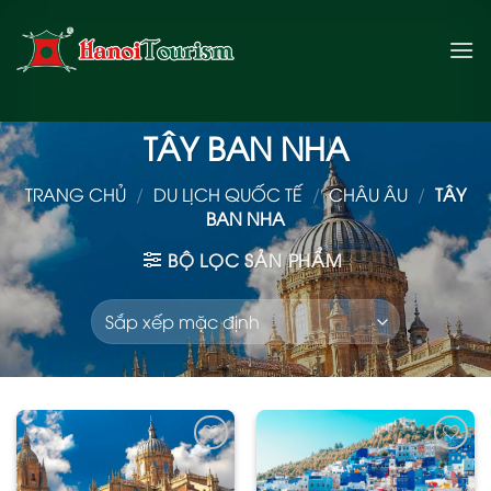
Bỏ
qua
nội
dung
TÂY BAN NHA
TRANG CHỦ
/
DU LỊCH QUỐC TẾ
/
CHÂU ÂU
/
TÂY
BAN NHA
BỘ LỌC SẢN PHẨM
Add
Add
to
to