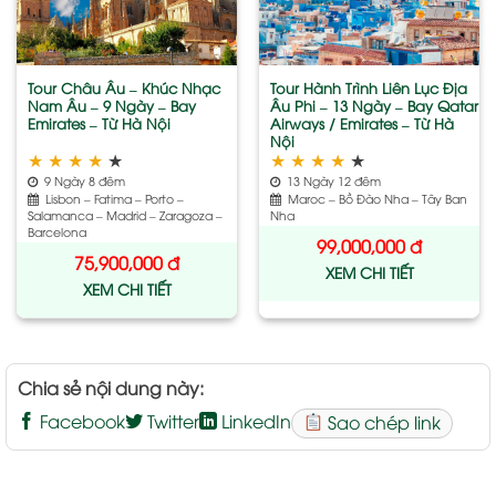
wishlist
wishlist
Tour Châu Âu – Khúc Nhạc
Tour Hành Trình Liên Lục Địa
Nam Âu – 9 Ngày – Bay
Âu Phi – 13 Ngày – Bay Qatar
Emirates – Từ Hà Nội
Airways / Emirates – Từ Hà
Nội
★
★
★
★
★
★
★
★
★
★
9 Ngày 8 đêm
13 Ngày 12 đêm
Lisbon – Fatima – Porto –
Maroc – Bồ Đào Nha – Tây Ban
Salamanca – Madrid – Zaragoza –
Nha
Barcelona
99,000,000
đ
75,900,000
đ
XEM CHI TIẾT
XEM CHI TIẾT
Chia sẻ nội dung này:
Facebook
Twitter
LinkedIn
Sao chép link