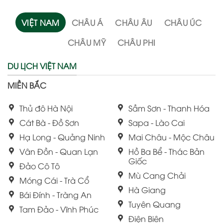
VIỆT NAM
CHÂU Á
CHÂU ÂU
CHÂU ÚC
CHÂU MỸ
CHÂU PHI
DU LỊCH VIỆT NAM
MIỀN BẮC
Thủ đô Hà Nội
Sầm Sơn - Thanh Hóa
Cát Bà - Đồ Sơn
Sapa - Lào Cai
Hạ Long - Quảng Ninh
Mai Châu - Mộc Châu
Vân Đồn - Quan Lạn
Hồ Ba Bể - Thác Bản
Giốc
Đảo Cô Tô
Mù Cang Chải
Móng Cái - Trà Cổ
Hà Giang
Bái Đính - Tràng An
Tuyên Quang
Tam Đảo - Vĩnh Phúc
Điện Biên