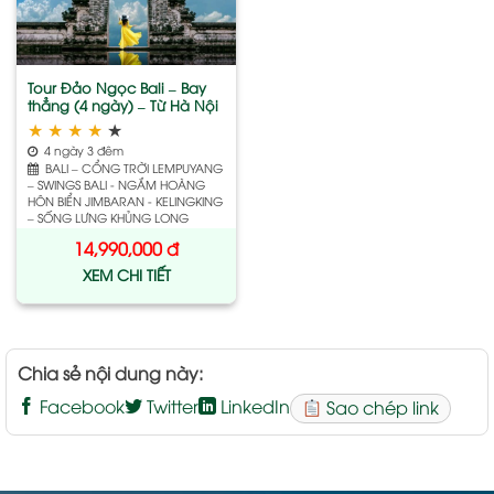
wishlist
Tour Đảo Ngọc Bali – Bay
thẳng (4 ngày) – Từ Hà Nội
★
★
★
★
★
4 ngày 3 đêm
BALI – CỔNG TRỜI LEMPUYANG
– SWINGS BALI - NGẮM HOÀNG
HÔN BIỂN JIMBARAN - KELINGKING
– SỐNG LƯNG KHỦNG LONG
14,990,000
đ
XEM CHI TIẾT
Chia sẻ nội dung này:
Facebook
Twitter
LinkedIn
Sao chép link