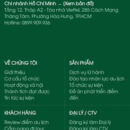
Chi nhánh Hồ Chí Minh
→
[Xem bản đồ]
Tầng 12, Tháp A2 - Tòa nhà Viettel, 285 Cách Mạng
Tháng Tám, Phường Hòa Hưng, TP.HCM
Hotline:
0899.909.936
VỀ CHÚNG TÔI
SẢN PHẨM
Giới thiệu
Dịch vụ lữ hành
Cơ cấu tổ chức
Đào tạo nhân lực du lịch
Hoạt động xã hội
Tổ chức sự kiện
Thành tích đạt được
Đề án phát triển điểm
Tin tức sự kiện
đến
KHÁCH HÀNG
ĐẠI LÝ / CTV
Review điểm du lịch
Đăng ký làm Đại lý
Cẩm nang đi tour
Đăng ký làm CTV