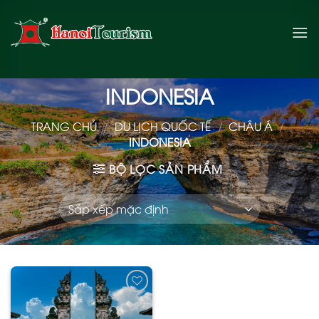
Bỏ
qua
nội
dung
INDONESIA
TRANG CHỦ
/
DU LỊCH QUỐC TẾ
/
CHÂU Á
/
INDONESIA
BỘ LỌC SẢN PHẨM
Add
to