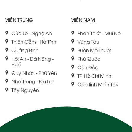
MIỀN TRUNG
MIỀN NAM
Cửa Lò - Nghệ An
Phan Thiết - Mũi Né
Thiên Cầm - Hà Tĩnh
Vũng Tàu
Quảng Bình
Buôn Mê Thuột
Hội An - Đà Nẵng -
Phú Quốc
Huế
Côn Đảo
Quy Nhơn - Phú Yên
TP. Hồ Chí Minh
Nha Trang - Đà Lạt
Các tỉnh Miền Tây
Tây Nguyên