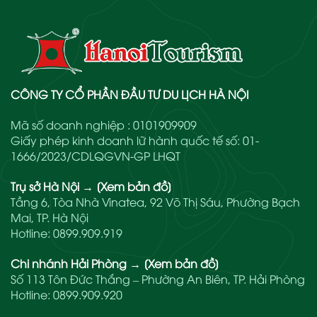
CÔNG TY CỔ PHẦN ĐẦU TƯ DU LỊCH HÀ NỘI
Mã số doanh nghiệp : 0101909909
Giấy phép kinh doanh lữ hành quốc tế số: 01-
1666/2023/CDLQGVN-GP LHQT
Trụ sở Hà Nội
→
[Xem bản đồ]
Tầng 6, Tòa Nhà Vinatea, 92 Võ Thị Sáu, Phường Bạch
Mai, TP. Hà Nội
Hotline:
0899.909.919
Chi nhánh Hải Phòng
→
[Xem bản đồ]
Số 113 Tôn Đức Thắng – Phường An Biên, TP. Hải Phòng
Hotline:
0899.909.920