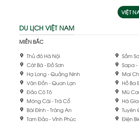
VIỆT 
DU LỊCH VIỆT NAM
MIỀN BẮC
Thủ đô Hà Nội
Sầm Sơ
Cát Bà - Đồ Sơn
Sapa -
Hạ Long - Quảng Ninh
Mai Ch
Vân Đồn - Quan Lạn
Hồ Ba 
Đảo Cô Tô
Mù Ca
Móng Cái - Trà Cổ
Hà Gi
Bái Đính - Tràng An
Tuyên
Tam Đảo - Vĩnh Phúc
Điện B