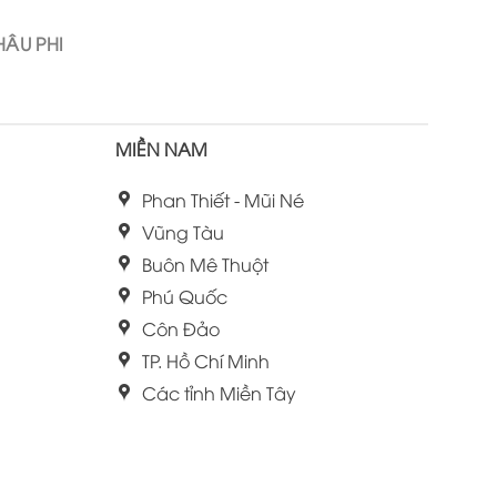
ÂU PHI
MIỀN NAM
Phan Thiết - Mũi Né
Vũng Tàu
Buôn Mê Thuột
Phú Quốc
Côn Đảo
TP. Hồ Chí Minh
Các tỉnh Miền Tây