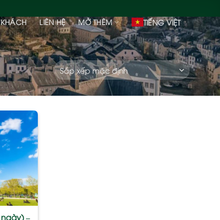
 KHÁCH
LIÊN HỆ
MỞ THÊM
TIẾNG VIỆT
▼
Add
to
wishlist
 ngày) –