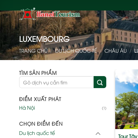
Bỏ
qua
nội
dung
LUXEMBOURG
TRANG CHỦ
/
DU LỊCH QUỐC TẾ
/
CHÂU ÂU
/
L
TÌM SẢN PHẨM
Tìm
kiếm:
ĐIỂM XUẤT PHÁT
Hà Nội
(1)
CHỌN ĐIỂM ĐẾN
Du lịch quốc tế
Tour Tâ