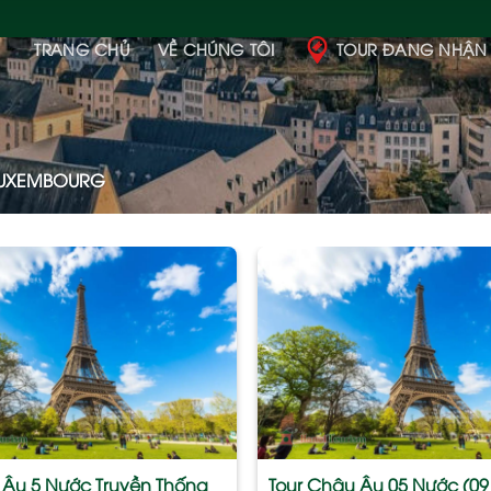
TRANG CHỦ
VỀ CHÚNG TÔI
TOUR ĐANG NHẬN
UXEMBOURG
Add
to
wishlist
y Âu 5 Nước Truyền Thống
Tour Châu Âu 05 Nước (09