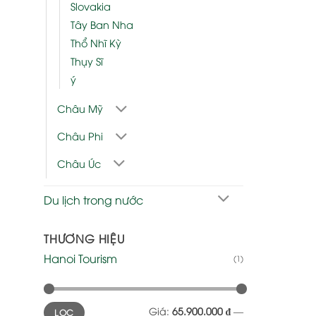
Slovakia
Tây Ban Nha
Thổ Nhĩ Kỳ
Thụy Sĩ
ý
Châu Mỹ
Châu Phi
Châu Úc
Du lịch trong nước
THƯƠNG HIỆU
Hanoi Tourism
(1)
Giá
Giá
Giá:
65.900.000 ₫
—
LỌC
tối
tối