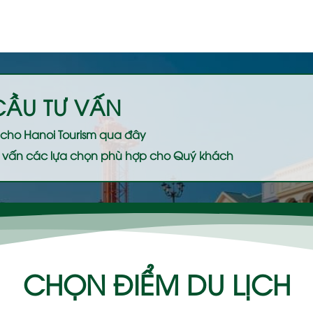
CẦU TƯ VẤN
ệ cho
Hanoi Tourism
qua đây
 tư vấn các lựa chọn phù hợp cho Quý khách
CHỌN ĐIỂM DU LỊCH