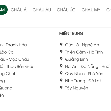
NAM
CHÂU Á
CHÂU ÂU
CHÂU ÚC
CHÂU MỸ
CH
MIỀN TRUNG
n - Thanh Hóa
Cửa Lò - Nghệ An
 Lào Cai
Thiên Cầm - Hà Tĩnh
âu - Mộc Châu
Quảng Bình
Bể - Thác Bản Giốc
Hội An - Đà Nẵng - Huế
ng Chải
Quy Nhơn - Phú Yên
ang
Nha Trang - Đà Lạt
 Quang
Tây Nguyên
iên