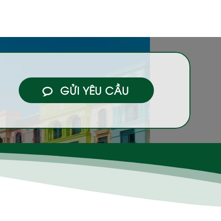
GỬI YÊU CẦU