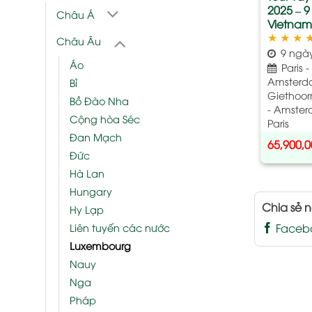
2025 – 
Châu Á
VietnamA
★
★
★
Châu Âu
9 ngà
Áo
Paris -
Amsterda
Bỉ
Giethoor
Bồ Đào Nha
- Amster
Cộng hòa Séc
Paris
Đan Mạch
65,900,
Đức
Hà Lan
Hungary
Chia sẻ n
Hy Lạp
Faceb
Liên tuyến các nước
Luxembourg
Nauy
Nga
Pháp