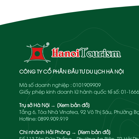
CÔNG TY CỔ PHẦN ĐẦU TƯ DU LỊCH HÀ NỘI
Mã số doanh nghiệp : 0101909909
Giấy phép kinh doanh lữ hành quốc tế số: 01-1
Trụ sở Hà Nội
→
[Xem bản đồ]
Tầng 6, Tòa Nhà Vinatea, 92 Võ Thị Sáu, Phường Bạ
Hotline:
0899.909.919
Chi nhánh Hải Phòng
→
[Xem bản đồ]
Số 113 Tôn Đức Thắng – Phường An Biên, TP. Hải P