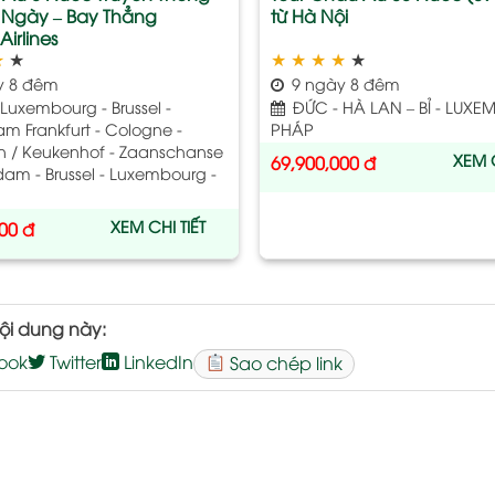
9 Ngày – Bay Thẳng
từ Hà Nội
irlines
★
★
★
★
★
★
★
y 8 đêm
9 ngày 8 đêm
 Luxembourg - Brussel -
ĐỨC - HÀ LAN – BỈ - LUX
m Frankfurt - Cologne -
PHÁP
n / Keukenhof - Zaanschanse
XEM C
69,900,000
đ
dam - Brussel - Luxembourg -
XEM CHI TIẾT
000
đ
ội dung này:
ook
Twitter
LinkedIn
Sao chép link