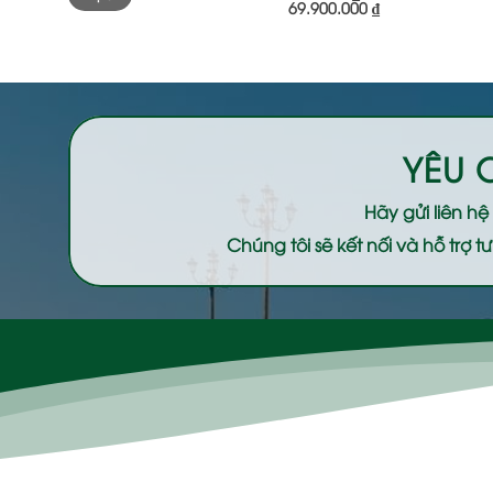
69.900.000 ₫
thiểu
đa
YÊU 
Hãy gửi liên h
Chúng tôi sẽ kết nối và hỗ trợ