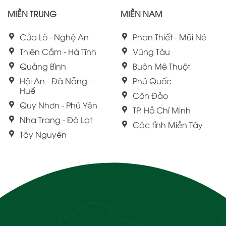
MIỀN TRUNG
MIỀN NAM
Cửa Lò - Nghệ An
Phan Thiết - Mũi Né
Thiên Cầm - Hà Tĩnh
Vũng Tàu
Quảng Bình
Buôn Mê Thuột
Hội An - Đà Nẵng -
Phú Quốc
Huế
Côn Đảo
Quy Nhơn - Phú Yên
TP. Hồ Chí Minh
Nha Trang - Đà Lạt
Các tỉnh Miền Tây
Tây Nguyên