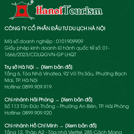
CÔNG TY CỔ PHẦN ĐẦU TƯ DU LỊCH HÀ NỘI
Mã số doanh nghiệp : 0101909909
Giấy phép kinh doanh lữ hành quốc tế số: 01-
1666/2023/CDLQGVN-GP LHQT
Trụ sở Hà Nội
→
[Xem bản đồ]
Tầng 6, Tòa Nhà Vinatea, 92 Võ Thị Sáu, Phường Bạch
Mai, TP. Hà Nội
Hotline:
0899.909.919
Chi nhánh Hải Phòng
→
[Xem bản đồ]
Số 113 Tôn Đức Thắng – Phường An Biên, TP. Hải Phòng
Hotline:
0899.909.920
Chi nhánh Hồ Chí Minh
→
[Xem bản đồ]
Tầng 12, Tháp A2 - Tòa nhà Viettel, 285 Cách Mạng