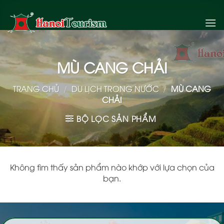
Bỏ
qua
nội
dung
MÙ CANG CHẢI
TRANG CHỦ
/
DU LỊCH TRONG NƯỚC
/
MÙ CANG
CHẢI
BỘ LỌC SẢN PHẨM
Không tìm thấy sản phẩm nào khớp với lựa chọn của
bạn.