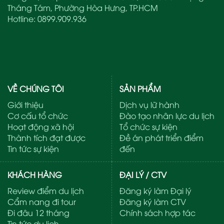
Tháng Tám, Phường Hòa Hưng, TP.HCM
Hotline:
0899.909.936
VỀ CHÚNG TÔI
SẢN PHẨM
Giới thiệu
Dịch vụ lữ hành
Cơ cấu tổ chức
Đào tạo nhân lực du lịch
Hoạt động xã hội
Tổ chức sự kiện
Thành tích đạt được
Đề án phát triển điểm
Tin tức sự kiện
đến
KHÁCH HÀNG
ĐẠI LÝ / CTV
Review điểm du lịch
Đăng ký làm Đại lý
Cẩm nang đi tour
Đăng ký làm CTV
Đi đâu 12 tháng
Chính sách hợp tác
Tin tức du lịch