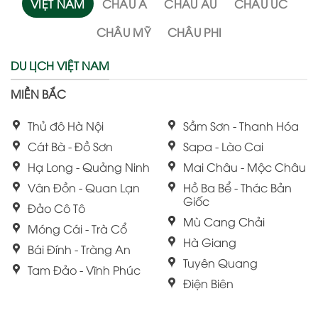
VIỆT NAM
CHÂU Á
CHÂU ÂU
CHÂU ÚC
CHÂU MỸ
CHÂU PHI
DU LỊCH VIỆT NAM
MIỀN BẮC
Thủ đô Hà Nội
Sầm Sơn - Thanh Hóa
Cát Bà - Đồ Sơn
Sapa - Lào Cai
Hạ Long - Quảng Ninh
Mai Châu - Mộc Châu
Vân Đồn - Quan Lạn
Hồ Ba Bể - Thác Bản
Giốc
Đảo Cô Tô
Mù Cang Chải
Móng Cái - Trà Cổ
Hà Giang
Bái Đính - Tràng An
Tuyên Quang
Tam Đảo - Vĩnh Phúc
Điện Biên