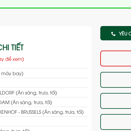
YÊU 
HI TIẾT
ày để xem)
n máy bay)
RF (Ăn sáng, trưa, tối)
 (Ăn sáng, trưa, tối)
HOF - BRUSSELS (Ăn sáng, trưa, tối)
ng, trưa, tối)