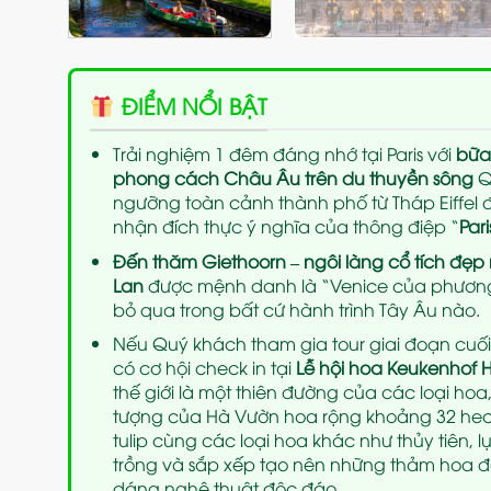
ĐIỂM NỔI BẬT
Trải nghiệm 1 đêm đáng nhớ tại Paris với
bữa
phong cách Châu Âu trên du thuyền sông
Q
ngưỡng toàn cảnh thành phố từ Tháp Eiffel
nhận đích thực ý nghĩa của thông điệp “
Par
Đến thăm Giethoorn
– ngôi làng cổ tích đẹ
Lan
được mệnh danh là “Venice của phương
bỏ qua trong bất cứ hành trình Tây Âu nào.
Nếu Quý khách tham gia tour giai đoạn cuối
có cơ hội check in tại
Lễ hội hoa Keukenhof 
thế giới là một thiên đường của các loại hoa, 
tượng của Hà Vườn hoa rộng khoảng 32 hect
tulip cùng các loại hoa khác như thủy tiên, 
trồng và sắp xếp tạo nên những thảm hoa 
dáng nghệ thuật độc đáo.