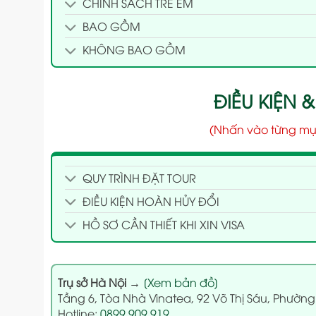
CHÍNH SÁCH TRẺ EM
BAO GỒM
KHÔNG BAO GỒM
ĐIỀU KIỆN &
(Nhấn vào từng mụ
QUY TRÌNH ĐẶT TOUR
ĐIỀU KIỆN HOÀN HỦY ĐỔI
HỒ SƠ CẦN THIẾT KHI XIN VISA
Trụ sở Hà Nội
→
[Xem bản đồ]
Tầng 6, Tòa Nhà Vinatea, 92 Võ Thị Sáu, Phường
Hotline:
0899.909.919