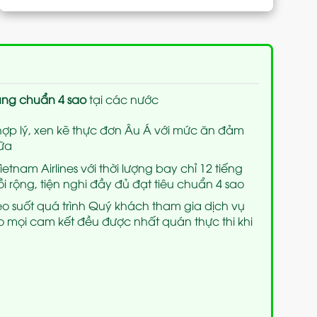
úng chuẩn 4 sao
tại các nước
hợp lý, xen kẽ thực đơn Âu Á với mức ăn đảm
ữa
tnam Airlines với thời lượng bay chỉ 12 tiếng
rộng, tiện nghi đầy đủ đạt tiêu chuẩn 4 sao
heo suốt quá trình Quý khách tham gia dịch vụ
mọi cam kết đều được nhất quán thực thi khi