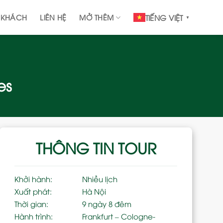
 KHÁCH
LIÊN HỆ
MỞ THÊM
TIẾNG VIỆT
▼
es
THÔNG TIN TOUR
Khởi hành:
Nhiều lịch
Xuất phát:
Hà Nội
Thời gian:
9 ngày 8 đêm
Hành trình:
Frankfurt – Cologne-