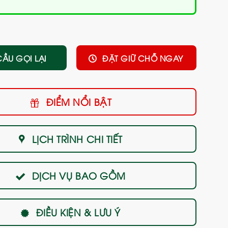
CẦU GỌI LẠI
ĐẶT GIỮ CHỖ NGAY
ĐIỂM NỔI BẬT
LỊCH TRÌNH CHI TIẾT
DỊCH VỤ BAO GỒM
ĐIỀU KIỆN & LƯU Ý