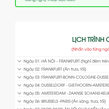
LỊCH TRÌNH C
(Nhấn vào từng ng
Ngày 01: HÀ NỘI – FRANKFURT (Nghỉ đêm trê
Ngày 02: FRANKFURT (Ăn trưa, tối)
Ngày 03: FRANKFURT-BONN-COLOGNE-DUSSELDO
Ngày 04: DUSSELDORF - GIETHOORN-AMSTERDAM
Ngày 05: AMSTERDAM - ZAANSE SCHANS-KEUKEN
Ngày 06: BRUSSELS -PARIS (Ăn sáng, trưa, tối)
Ngày 07: PARIS-PARIS-ĂN TỐI DU THUYỀN (Ăn sá