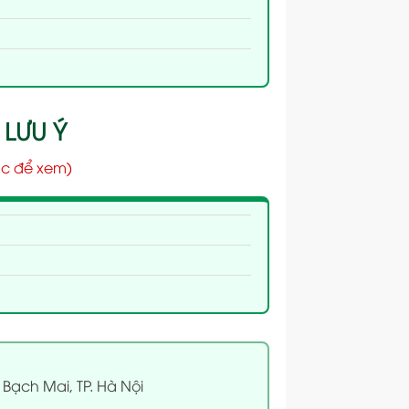
 LƯU Ý
c để xem)
 Bạch Mai, TP. Hà Nội