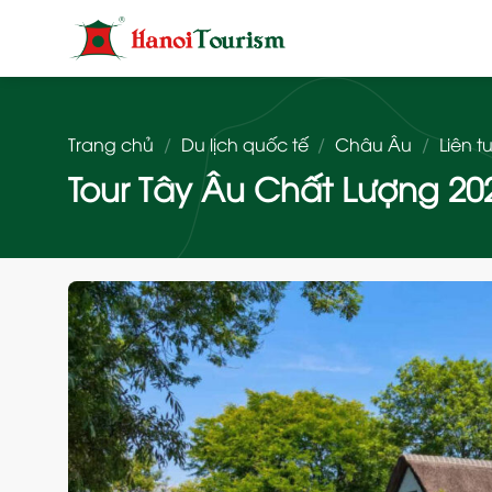
Bỏ
qua
nội
dung
Trang chủ
/
Du lịch quốc tế
/
Châu Âu
/
Liên 
Tour Tây Âu Chất Lượng 202