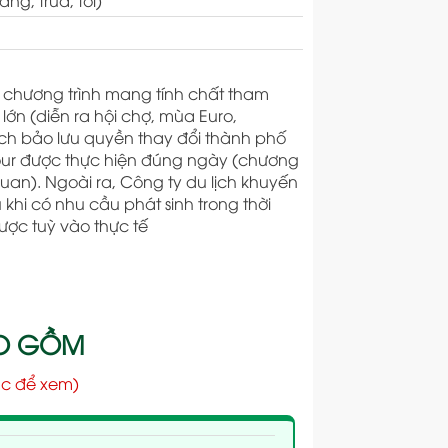
 chương trình mang tính chất tham
lớn (diễn ra hội chợ, mùa Euro,
lịch bảo lưu quyền thay đổi thành phố
ur được thực hiện đúng ngày (chương
uan). Ngoài ra, Công ty du lịch khuyến
hi có nhu cầu phát sinh trong thời
gược tuỳ vào thực tế
AO GỒM
c để xem)