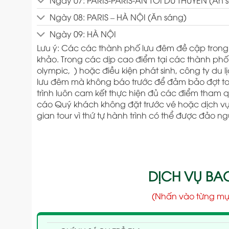
Ngày 08: PARIS – HÀ NỘI (Ăn sáng)
Ngày 09: HÀ NỘI
Lưu ý: Các các thành phố lưu đêm đề cập trong
khảo. Trong các dịp cao điểm tại các thành phố 
olympic, ) hoặc điều kiện phát sinh, công ty du 
lưu đêm mà không báo trước để đảm bảo đợt to
trình luôn cam kết thực hiện đủ các điểm tham q
cáo Quý khách không đặt trước vé hoặc dịch vụ k
gian tour vì thứ tự hành trình có thể được đảo n
DỊCH VỤ B
(Nhấn vào từng mụ