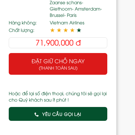
Zaanse schans-
Giethoorn- Amsterdam-
Brussel- Paris
Hàng không:
Vietnam Airlines
★
★
★
★
★
Chất lượng:
71,900,000
đ
ĐẶT GIỮ CHỖ NGAY
(THANH TOÁN SAU)
Hoặc để lại số điện thoại, chúng tôi sẽ gọi lại
cho Quý khách sau ít phút !
YÊU CẦU GỌI LẠI