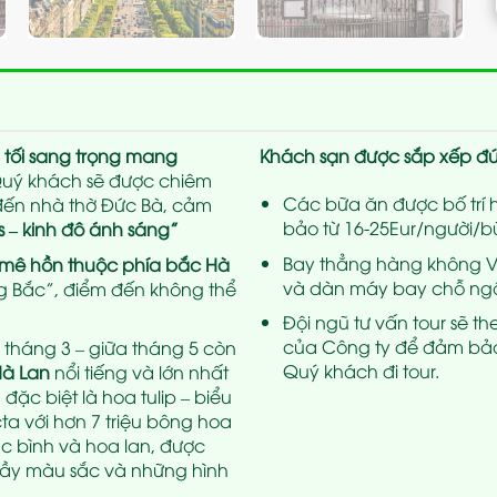
 tối sang trọng mang
Khách sạn
được sắp xếp đ
uý khách sẽ được chiêm
Các bữa ăn được bố trí 
 đến nhà thờ Đức Bà, cảm
bảo từ 16-25Eur/người/b
is – kinh đô ánh sáng”
Bay thẳng hàng không Vie
p mê hồn thuộc phía bắc Hà
và dàn máy bay chỗ ngồi 
 Bắc”, điểm đến không thể
Đội ngũ tư vấn tour sẽ t
của Công ty để đảm bảo 
 tháng 3 – giữa tháng 5 còn
Quý khách đi tour.
Hà Lan
nổi tiếng và lớn nhất
đặc biệt là hoa tulip – biểu
a với hơn 7 triệu bông hoa
lục bình và hoa lan, được
đầy màu sắc và những hình