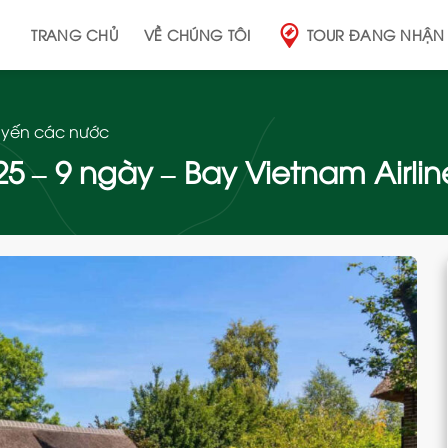
TRANG CHỦ
VỀ CHÚNG TÔI
TOUR ĐANG NHẬN
tuyến các nước
5 – 9 ngày – Bay Vietnam Airlin
Add
to
wishlist