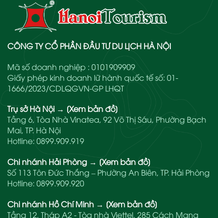
CÔNG TY CỔ PHẦN ĐẦU TƯ DU LỊCH HÀ NỘI
Mã số doanh nghiệp : 0101909909
Giấy phép kinh doanh lữ hành quốc tế số: 01-
1666/2023/CDLQGVN-GP LHQT
Trụ sở Hà Nội
→
[Xem bản đồ]
Tầng 6, Tòa Nhà Vinatea, 92 Võ Thị Sáu, Phường Bạch
Mai, TP. Hà Nội
Hotline:
0899.909.919
Chi nhánh Hải Phòng
→
[Xem bản đồ]
Số 113 Tôn Đức Thắng – Phường An Biên, TP. Hải Phòng
Hotline:
0899.909.920
Chi nhánh Hồ Chí Minh
→
[Xem bản đồ]
Tầng 12, Tháp A2 - Tòa nhà Viettel, 285 Cách Mạng