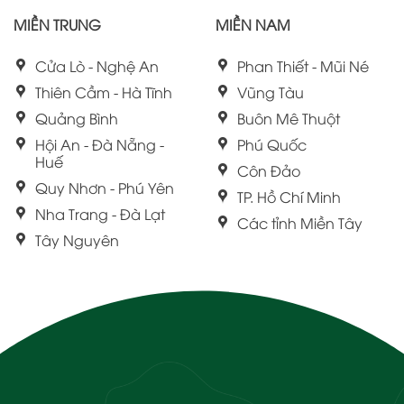
MIỀN TRUNG
MIỀN NAM
Cửa Lò - Nghệ An
Phan Thiết - Mũi Né
Thiên Cầm - Hà Tĩnh
Vũng Tàu
Quảng Bình
Buôn Mê Thuột
Hội An - Đà Nẵng -
Phú Quốc
Huế
Côn Đảo
Quy Nhơn - Phú Yên
TP. Hồ Chí Minh
Nha Trang - Đà Lạt
Các tỉnh Miền Tây
Tây Nguyên