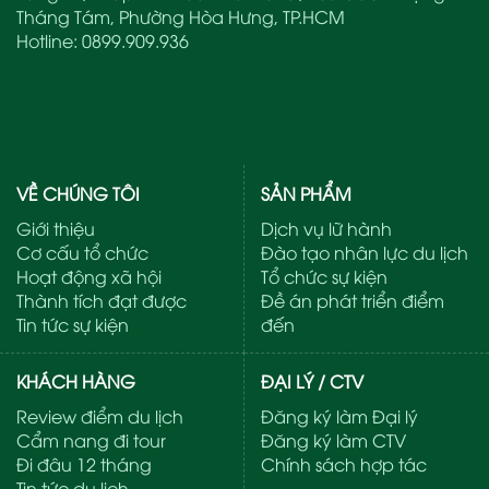
Tháng Tám, Phường Hòa Hưng, TP.HCM
Hotline:
0899.909.936
VỀ CHÚNG TÔI
SẢN PHẨM
Giới thiệu
Dịch vụ lữ hành
Cơ cấu tổ chức
Đào tạo nhân lực du lịch
Hoạt động xã hội
Tổ chức sự kiện
Thành tích đạt được
Đề án phát triển điểm
Tin tức sự kiện
đến
KHÁCH HÀNG
ĐẠI LÝ / CTV
Review điểm du lịch
Đăng ký làm Đại lý
Cẩm nang đi tour
Đăng ký làm CTV
Đi đâu 12 tháng
Chính sách hợp tác
Tin tức du lịch