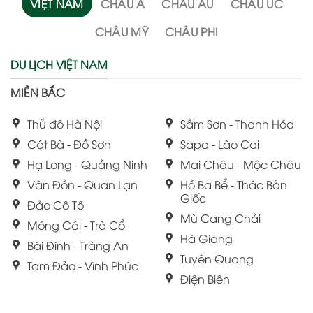
VIỆT NAM
CHÂU Á
CHÂU ÂU
CHÂU ÚC
CHÂU MỸ
CHÂU PHI
DU LỊCH VIỆT NAM
MIỀN BẮC
Thủ đô Hà Nội
Sầm Sơn - Thanh Hóa
Cát Bà - Đồ Sơn
Sapa - Lào Cai
Hạ Long - Quảng Ninh
Mai Châu - Mộc Châu
Vân Đồn - Quan Lạn
Hồ Ba Bể - Thác Bản
Giốc
Đảo Cô Tô
Mù Cang Chải
Móng Cái - Trà Cổ
Hà Giang
Bái Đính - Tràng An
Tuyên Quang
Tam Đảo - Vĩnh Phúc
Điện Biên