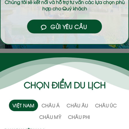
Chúng tôi sẽ kết nối và hỗ trợ tư vấn các lựa chọn phù
hợp cho Quý khách
GỬI YÊU CẦU
CHỌN ĐIỂM DU LỊCH
VIỆT NAM
CHÂU Á
CHÂU ÂU
CHÂU ÚC
CHÂU MỸ
CHÂU PHI