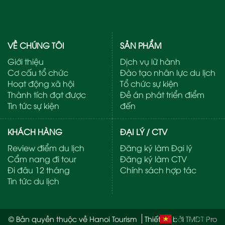
VỀ CHÚNG TÔI
SẢN PHẨM
Giới thiệu
Dịch vụ lữ hành
Cơ cấu tổ chức
Đào tạo nhân lực du lịch
Hoạt động xã hội
Tổ chức sự kiện
Thành tích đạt được
Đề án phát triển điểm
Tin tức sự kiện
đến
KHÁCH HÀNG
ĐẠI LÝ / CTV
Review điểm du lịch
Đăng ký làm Đại lý
Cẩm nang đi tour
Đăng ký làm CTV
Đi đâu 12 tháng
Chính sách hợp tác
Tin tức du lịch
Tiếng Việt
© Bản quyền thuộc về Hanoi Tourism
Thiết kế bởi
TMDT Pro
▼