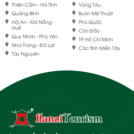
Thiên Cầm - Hà Tĩnh
Vũng Tàu
Quảng Bình
Buôn Mê Thuột
Hội An - Đà Nẵng -
Phú Quốc
Huế
Côn Đảo
Quy Nhơn - Phú Yên
TP. Hồ Chí Minh
Nha Trang - Đà Lạt
Các tỉnh Miền Tây
Tây Nguyên