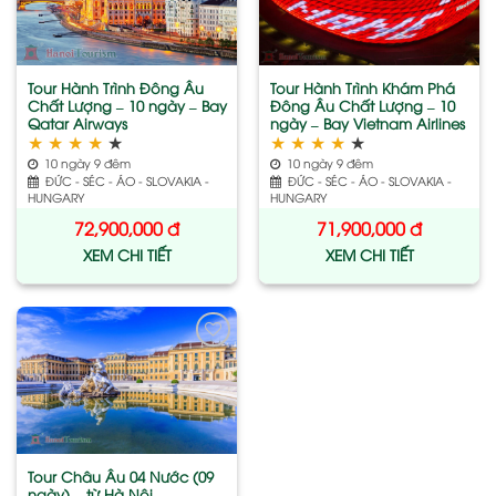
wishlist
wishlist
Tour Hành Trình Đông Âu
Tour Hành Trình Khám Phá
Chất Lượng – 10 ngày – Bay
Đông Âu Chất Lượng – 10
Qatar Airways
ngày – Bay Vietnam Airlines
★
★
★
★
★
★
★
★
★
★
10 ngày 9 đêm
10 ngày 9 đêm
ĐỨC - SÉC - ÁO - SLOVAKIA -
ĐỨC - SÉC - ÁO - SLOVAKIA -
HUNGARY
HUNGARY
72,900,000
đ
71,900,000
đ
XEM CHI TIẾT
XEM CHI TIẾT
Add
to
wishlist
Tour Châu Âu 04 Nước (09
ngày) – từ Hà Nội