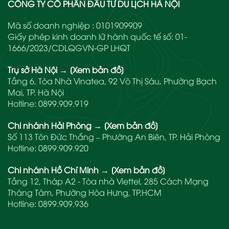
CÔNG TY CỔ PHẦN ĐẦU TƯ DU LỊCH HÀ NỘI
Mã số doanh nghiệp : 0101909909
Giấy phép kinh doanh lữ hành quốc tế số: 01-
1666/2023/CDLQGVN-GP LHQT
Trụ sở Hà Nội
→
[Xem bản đồ]
Tầng 6, Tòa Nhà Vinatea, 92 Võ Thị Sáu, Phường Bạch
Mai, TP. Hà Nội
Hotline:
0899.909.919
Chi nhánh Hải Phòng
→
[Xem bản đồ]
Số 113 Tôn Đức Thắng – Phường An Biên, TP. Hải Phòng
Hotline:
0899.909.920
Chi nhánh Hồ Chí Minh
→
[Xem bản đồ]
Tầng 12, Tháp A2 - Tòa nhà Viettel, 285 Cách Mạng
Tháng Tám, Phường Hòa Hưng, TP.HCM
Hotline:
0899.909.936