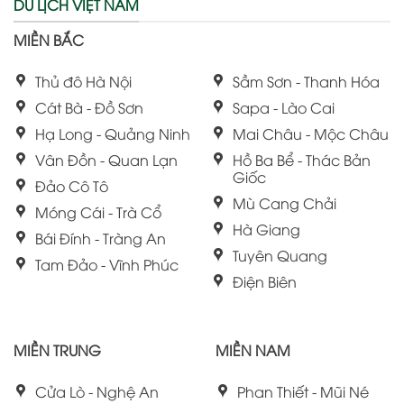
DU LỊCH VIỆT NAM
MIỀN BẮC
Thủ đô Hà Nội
Sầm Sơn - Thanh Hóa
Cát Bà - Đồ Sơn
Sapa - Lào Cai
Hạ Long - Quảng Ninh
Mai Châu - Mộc Châu
Vân Đồn - Quan Lạn
Hồ Ba Bể - Thác Bản
Giốc
Đảo Cô Tô
Mù Cang Chải
Móng Cái - Trà Cổ
Hà Giang
Bái Đính - Tràng An
Tuyên Quang
Tam Đảo - Vĩnh Phúc
Điện Biên
MIỀN TRUNG
MIỀN NAM
Cửa Lò - Nghệ An
Phan Thiết - Mũi Né