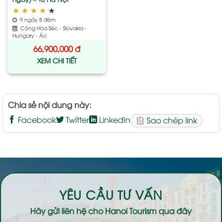
★
★
★
★
★
9 ngày 8 đêm
Cộng Hòa Séc - Slovakia -
Hungary - Áo
66,900,000
đ
XEM CHI TIẾT
Chia sẻ nội dung này:
Facebook
Twitter
LinkedIn
Sao chép link
YÊU CẦU TƯ VẤN
Hãy gửi liên hệ cho
Hanoi Tourism
qua đây