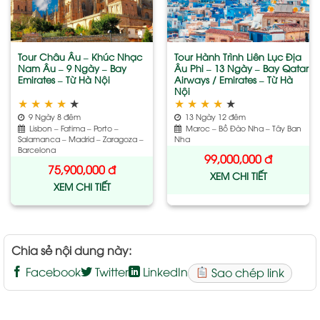
wishlist
wishlist
Tour Châu Âu – Khúc Nhạc
Tour Hành Trình Liên Lục Địa
Nam Âu – 9 Ngày – Bay
Âu Phi – 13 Ngày – Bay Qatar
Emirates – Từ Hà Nội
Airways / Emirates – Từ Hà
Nội
★
★
★
★
★
★
★
★
★
★
9 Ngày 8 đêm
13 Ngày 12 đêm
Lisbon – Fatima – Porto –
Maroc – Bồ Đào Nha – Tây Ban
Salamanca – Madrid – Zaragoza –
Nha
Barcelona
99,000,000
đ
75,900,000
đ
XEM CHI TIẾT
XEM CHI TIẾT
Chia sẻ nội dung này:
Facebook
Twitter
LinkedIn
Sao chép link