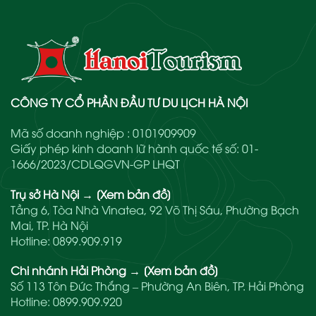
CÔNG TY CỔ PHẦN ĐẦU TƯ DU LỊCH HÀ NỘI
Mã số doanh nghiệp : 0101909909
Giấy phép kinh doanh lữ hành quốc tế số: 01-
1666/2023/CDLQGVN-GP LHQT
Trụ sở Hà Nội
→
[Xem bản đồ]
Tầng 6, Tòa Nhà Vinatea, 92 Võ Thị Sáu, Phường Bạch
Mai, TP. Hà Nội
Hotline:
0899.909.919
Chi nhánh Hải Phòng
→
[Xem bản đồ]
Số 113 Tôn Đức Thắng – Phường An Biên, TP. Hải Phòng
Hotline:
0899.909.920