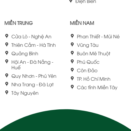
Điện Biên
MIỀN TRUNG
MIỀN NAM
Cửa Lò - Nghệ An
Phan Thiết - Mũi Né
Thiên Cầm - Hà Tĩnh
Vũng Tàu
Quảng Bình
Buôn Mê Thuột
Hội An - Đà Nẵng -
Phú Quốc
Huế
Côn Đảo
Quy Nhơn - Phú Yên
TP. Hồ Chí Minh
Nha Trang - Đà Lạt
Các tỉnh Miền Tây
Tây Nguyên