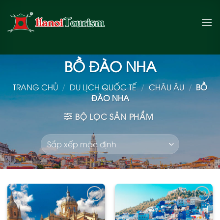
Bỏ
qua
nội
dung
BỒ ĐÀO NHA
TRANG CHỦ
/
DU LỊCH QUỐC TẾ
/
CHÂU ÂU
/
BỒ
ĐÀO NHA
BỘ LỌC SẢN PHẨM
Add
Add
to
to