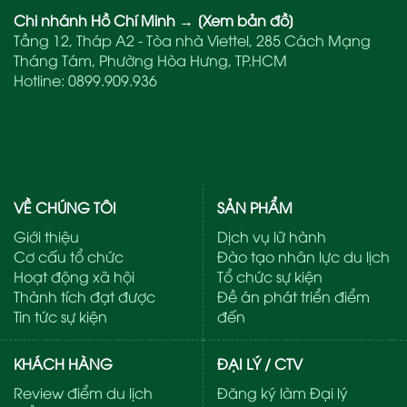
Chi nhánh Hồ Chí Minh
→
[Xem bản đồ]
Tầng 12, Tháp A2 - Tòa nhà Viettel, 285 Cách Mạng
Tháng Tám, Phường Hòa Hưng, TP.HCM
Hotline:
0899.909.936
VỀ CHÚNG TÔI
SẢN PHẨM
Giới thiệu
Dịch vụ lữ hành
Cơ cấu tổ chức
Đào tạo nhân lực du lịch
Hoạt động xã hội
Tổ chức sự kiện
Thành tích đạt được
Đề án phát triển điểm
Tin tức sự kiện
đến
KHÁCH HÀNG
ĐẠI LÝ / CTV
Review điểm du lịch
Đăng ký làm Đại lý