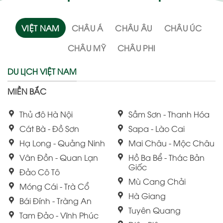
VIỆT NAM
CHÂU Á
CHÂU ÂU
CHÂU ÚC
CHÂU MỸ
CHÂU PHI
DU LỊCH VIỆT NAM
MIỀN BẮC
Thủ đô Hà Nội
Sầm Sơn - Thanh Hóa
Cát Bà - Đồ Sơn
Sapa - Lào Cai
Hạ Long - Quảng Ninh
Mai Châu - Mộc Châu
Vân Đồn - Quan Lạn
Hồ Ba Bể - Thác Bản
Giốc
Đảo Cô Tô
Mù Cang Chải
Móng Cái - Trà Cổ
Hà Giang
Bái Đính - Tràng An
Tuyên Quang
Tam Đảo - Vĩnh Phúc