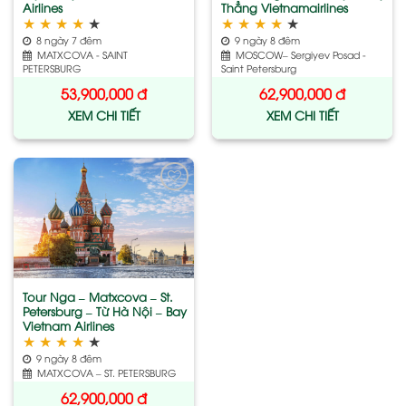
Airlines
Thẳng Vietnamairlines
★
★
★
★
★
★
★
★
★
★
8 ngày 7 đêm
9 ngày 8 đêm
MATXCOVA - SAINT
MOSCOW– Sergiyev Posad -
PETERSBURG
Saint Petersburg
53,900,000
đ
62,900,000
đ
XEM CHI TIẾT
XEM CHI TIẾT
Add
to
wishlist
Tour Nga – Matxcova – St.
Petersburg – Từ Hà Nội – Bay
Vietnam Airlines
★
★
★
★
★
9 ngày 8 đêm
MATXCOVA – ST. PETERSBURG
62,900,000
đ