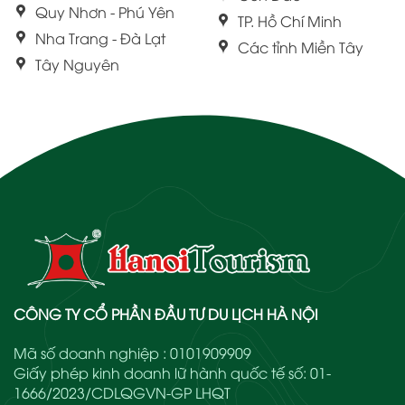
Quy Nhơn - Phú Yên
TP. Hồ Chí Minh
Nha Trang - Đà Lạt
Các tỉnh Miền Tây
Tây Nguyên
CÔNG TY CỔ PHẦN ĐẦU TƯ DU LỊCH HÀ NỘI
Mã số doanh nghiệp : 0101909909
Giấy phép kinh doanh lữ hành quốc tế số: 01-
1666/2023/CDLQGVN-GP LHQT