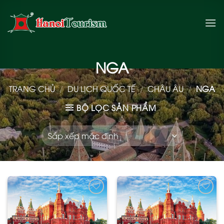
Bỏ
qua
nội
dung
NGA
TRANG CHỦ
/
DU LỊCH QUỐC TẾ
/
CHÂU ÂU
/
NGA
BỘ LỌC SẢN PHẨM
Add
Add
to
to
wishlist
wishlist