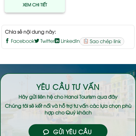
XEM CHI TIẾT
Chia sẻ nội dung này:
Facebook
Twitter
LinkedIn
Sao chép link
YÊU CẦU TƯ VẤN
Hãy gửi liên hệ cho
Hanoi Tourism
qua đây
Chúng tôi sẽ kết nối và hỗ trợ tư vấn các lựa chọn phù
hợp cho Quý khách
GỬI YÊU CẦU