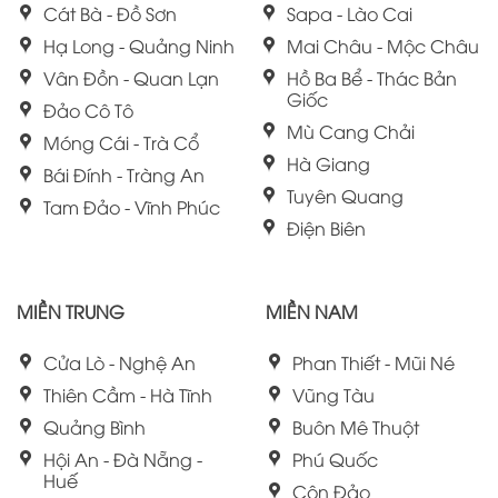
Cát Bà - Đồ Sơn
Sapa - Lào Cai
Hạ Long - Quảng Ninh
Mai Châu - Mộc Châu
Vân Đồn - Quan Lạn
Hồ Ba Bể - Thác Bản
Giốc
Đảo Cô Tô
Mù Cang Chải
Móng Cái - Trà Cổ
Hà Giang
Bái Đính - Tràng An
Tuyên Quang
Tam Đảo - Vĩnh Phúc
Điện Biên
MIỀN TRUNG
MIỀN NAM
Cửa Lò - Nghệ An
Phan Thiết - Mũi Né
Thiên Cầm - Hà Tĩnh
Vũng Tàu
Quảng Bình
Buôn Mê Thuột
Hội An - Đà Nẵng -
Phú Quốc
Huế
Côn Đảo