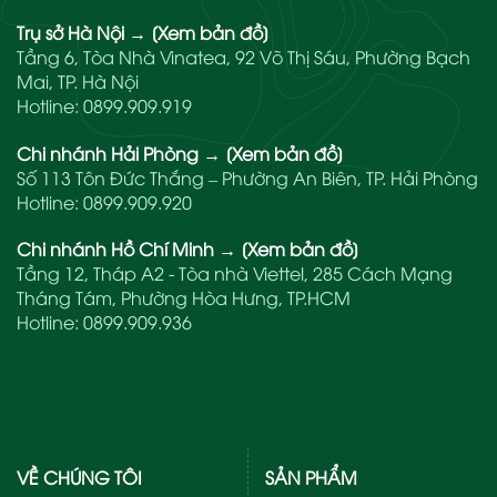
Trụ sở Hà Nội
→
[Xem bản đồ]
Tầng 6, Tòa Nhà Vinatea, 92 Võ Thị Sáu, Phường Bạch
Mai, TP. Hà Nội
Hotline:
0899.909.919
Chi nhánh Hải Phòng
→
[Xem bản đồ]
Số 113 Tôn Đức Thắng – Phường An Biên, TP. Hải Phòng
Hotline:
0899.909.920
Chi nhánh Hồ Chí Minh
→
[Xem bản đồ]
Tầng 12, Tháp A2 - Tòa nhà Viettel, 285 Cách Mạng
Tháng Tám, Phường Hòa Hưng, TP.HCM
Hotline:
0899.909.936
VỀ CHÚNG TÔI
SẢN PHẨM