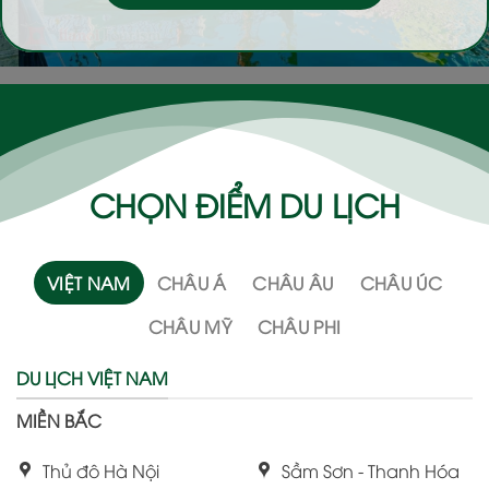
CHỌN ĐIỂM DU LỊCH
VIỆT NAM
CHÂU Á
CHÂU ÂU
CHÂU ÚC
CHÂU MỸ
CHÂU PHI
DU LỊCH VIỆT NAM
MIỀN BẮC
Thủ đô Hà Nội
Sầm Sơn - Thanh Hóa