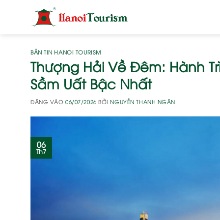
Bỏ
qua
nội
dung
BẢN TIN HANOI TOURISM
Thượng Hải Về Đêm: Hành Tr
Sầm Uất Bậc Nhất
ĐĂNG VÀO
06/07/2026
BỞI
NGUYỄN THANH NGÂN
06
Th7