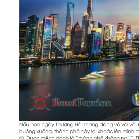
Nếu ban ngày Thượng Hải mang dáng vẻ vội vã, uy
buông xuống, thành phố này lại khoác lên mình m
rũ. Được mệnh danh là “thành phố không ngủ”,
T