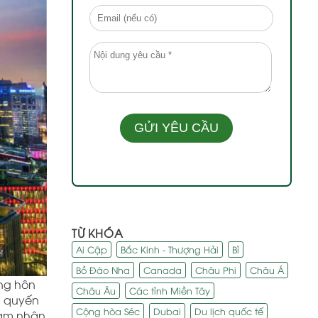
TỪ KHÓA
Ai Cập
Bắc Kinh - Thượng Hải
Bỉ
Bồ Đào Nha
Canada
Châu Phi
Châu Á
àng hôn
Châu Âu
Các tỉnh Miền Tây
g quyến
Cộng hòa Séc
Dubai
Du lịch quốc tế
cảm nhận