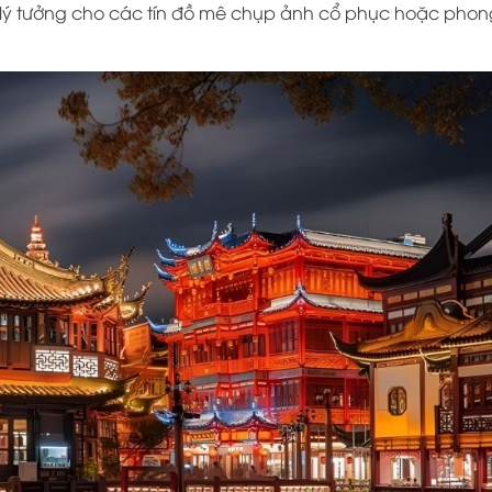
ịa lý tưởng cho các tín đồ mê chụp ảnh cổ phục hoặc pho