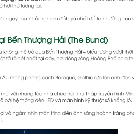
 hơi thở tương lai.
ưu ngay top 7 trải nghiệm đắt giá nhất để tận hưởng trọn
ại Bến Thượng Hải (The Bund)
u không thể bỏ qua Bến Thượng Hải – biểu tượng vượt thời
ột tả rõ nét nhất tại đây, nơi dòng sông Hoàng Phố chia 
iểu Âu mang phong cách Baroque, Gothic rực lên ánh đèn
mới với những tòa nhà chọc trời như Tháp truyền hình Mi
 bởi hệ thống đèn LED và màn hình kỹ thuật số khổng lồ.
ợi và ngắm nhìn màn trình diễn ánh sáng hoành tráng ph
t.