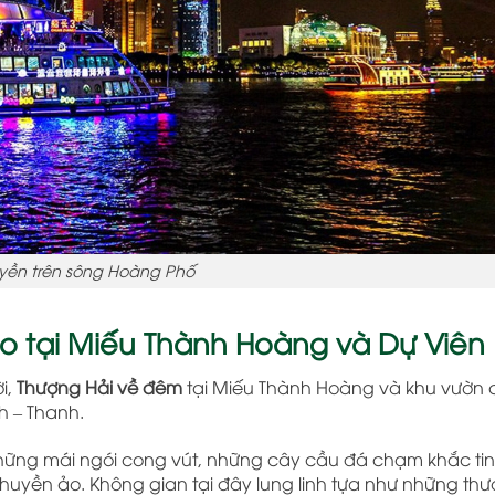
yền trên sông Hoàng Phố
o tại Miếu Thành Hoàng và Dự Viên
i,
Thượng Hải về đêm
tại Miếu Thành Hoàng và khu vườn 
h – Thanh.
những mái ngói cong vút, những cây cầu đá chạm khắc ti
 huyền ảo. Không gian tại đây lung linh tựa như những th