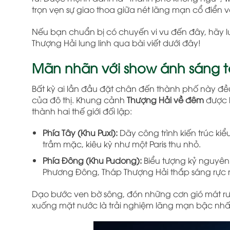
trọn vẹn sự giao thoa giữa nét lãng mạn cổ điển và
Nếu bạn chuẩn bị có chuyến vi vu đến đây, hãy l
Thượng Hải lung linh qua bài viết dưới đây!
Mãn nhãn với show ánh sáng t
Bất kỳ ai lần đầu đặt chân đến thành phố này đề
của đô thị. Khung cảnh
Thượng Hải về đêm
được l
thành hai thế giới đối lập:
Phía Tây (Khu Puxi):
Dãy công trình kiến trúc k
trầm mặc, kiêu kỳ như một Paris thu nhỏ.
Phía Đông (Khu Pudong):
Biểu tượng kỷ nguyên 
Phương Đông, Tháp Thượng Hải thắp sáng rực rỡ
Dạo bước ven bờ sông, đón những cơn gió mát rư
xuống mặt nước là trải nghiệm lãng mạn bậc nhấ