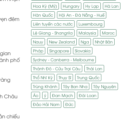
Hoa Kỳ (Mỹ)
Hungary
Hy Lạp
Hà Lan
Hàn Quốc
Hội An - Đà Nẵng - Huế
 vẹn đêm
Liên tuyến các nước
Luxembourg
Lệ Giang - Shangrila
Malaysia
Maroc
Nauy
New Zealand
Nga
Nhật Bản
Pháp
Singapore
Slovakia
 gian
thành phố
Sydney - Canberra - Melbourne
Thành Đô - Cửu Trại Câu
Thái Lan
Thổ Nhĩ Kỳ
Thụy Sĩ
Trung Quốc
 vàng
Trùng Khánh
Tây Ban Nha
Tây Nguyên
Áo
ý
Đan Mạch
Đài Loan
nh Châu
Đảo Hải Nam
Đức
ản chiếu