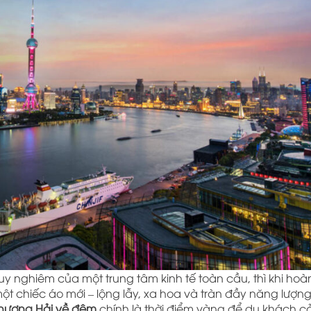
 nghiêm của một trung tâm kinh tế toàn cầu, thì khi ho
ột chiếc áo mới – lộng lẫy, xa hoa và tràn đầy năng lượn
hượng Hải về đêm
chính là thời điểm vàng để du khách 