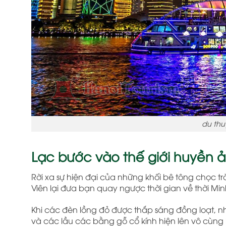
du thu
Lạc bước vào thế giới huyền ả
Rời xa sự hiện đại của những khối bê tông chọc trờ
Viên lại đưa bạn quay ngược thời gian về thời Min
Khi các đèn lồng đỏ được thắp sáng đồng loạt, 
và các lầu các bằng gỗ cổ kính hiện lên vô cùng