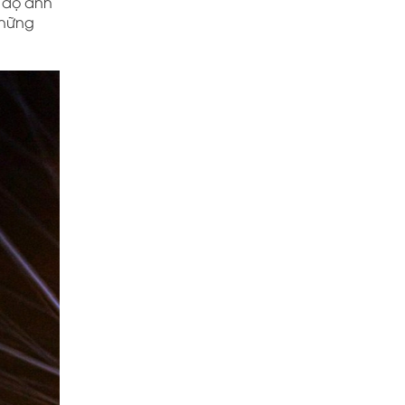
c độ ánh
những