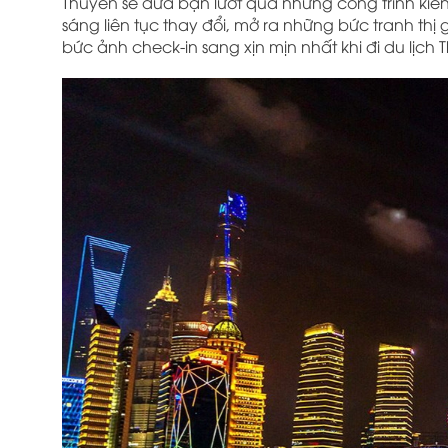
Thuyền sẽ đưa bạn lướt qua những công trình kiến
sáng liên tục thay đổi, mở ra những bức tranh t
bức ảnh check-in sang xịn mịn nhất khi đi du lịch 