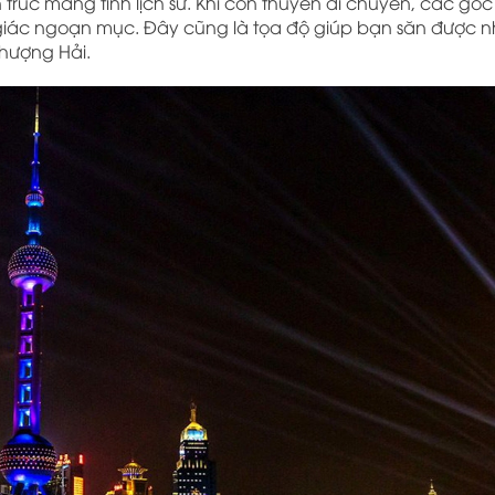
 trúc mang tính lịch sử. Khi con thuyền di chuyển, các gó
hị giác ngoạn mục. Đây cũng là tọa độ giúp bạn săn được 
Thượng Hải.