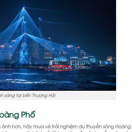
h sáng tại bến Thượng Hải
Hoàng Phố
 ảnh hơn, hãy mua vé trải nghiệm du thuyền sông Hoàng 