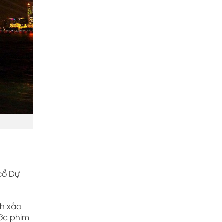
cổ Dự
nh xảo
ước phim