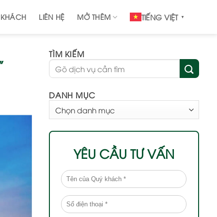
 KHÁCH
LIÊN HỆ
MỞ THÊM
TIẾNG VIỆT
▼
TÌM KIẾM
”
DANH MỤC
DANH
MỤC
YÊU CẦU TƯ VẤN