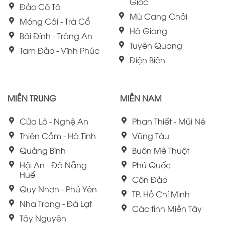
Giốc
Đảo Cô Tô
Mù Cang Chải
Móng Cái - Trà Cổ
Hà Giang
Bái Đính - Tràng An
Tuyên Quang
Tam Đảo - Vĩnh Phúc
Điện Biên
MIỀN TRUNG
MIỀN NAM
Cửa Lò - Nghệ An
Phan Thiết - Mũi Né
Thiên Cầm - Hà Tĩnh
Vũng Tàu
Quảng Bình
Buôn Mê Thuột
Hội An - Đà Nẵng -
Phú Quốc
Huế
Côn Đảo
Quy Nhơn - Phú Yên
TP. Hồ Chí Minh
Nha Trang - Đà Lạt
Các tỉnh Miền Tây
Tây Nguyên