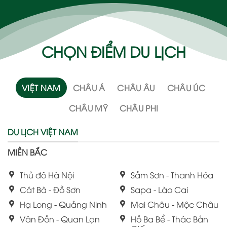
CHỌN ĐIỂM DU LỊCH
VIỆT NAM
CHÂU Á
CHÂU ÂU
CHÂU ÚC
CHÂU MỸ
CHÂU PHI
DU LỊCH VIỆT NAM
MIỀN BẮC
Thủ đô Hà Nội
Sầm Sơn - Thanh Hóa
Cát Bà - Đồ Sơn
Sapa - Lào Cai
Hạ Long - Quảng Ninh
Mai Châu - Mộc Châu
Vân Đồn - Quan Lạn
Hồ Ba Bể - Thác Bản