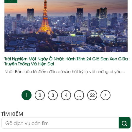
Trải Nghiệm Một Ngày Ở Nhật: Hành Trình 24 Giờ Đan Xen Giữa
Truyền Thống Và Hiện Đại
Nhật Bản luôn là điểm đến có sức hút kỳ lạ với những ai yêu...
1
2
3
4
…
22
TÌM KIẾM