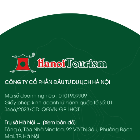
CÔNG TY CỔ PHẦN ĐẦU TƯ DU LỊCH HÀ NỘI
Mã số doanh nghiệp : 0101909909
Giấy phép kinh doanh lữ hành quốc tế số: 01-
1666/2023/CDLQGVN-GP LHQT
Trụ sở Hà Nội
→
[Xem bản đồ]
Tầng 6, Tòa Nhà Vinatea, 92 Võ Thị Sáu, Phường Bạch
Mai, TP. Hà Nội