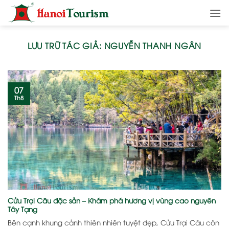
Bỏ
qua
nội
dung
LƯU TRỮ TÁC GIẢ:
NGUYỄN THANH NGÂN
07
Th8
Cửu Trại Câu đặc sản – Khám phá hương vị vùng cao nguyên
Tây Tạng
Bên cạnh khung cảnh thiên nhiên tuyệt đẹp, Cửu Trại Câu còn