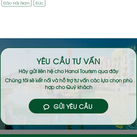
Đảo Hải Nam
Đức
YÊU CẦU TƯ VẤN
Hãy gửi liên hệ cho
Hanoi Tourism
qua đây
Chúng tôi sẽ kết nối và hỗ trợ tư vấn các lựa chọn phù
hợp cho Quý khách
GỬI YÊU CẦU