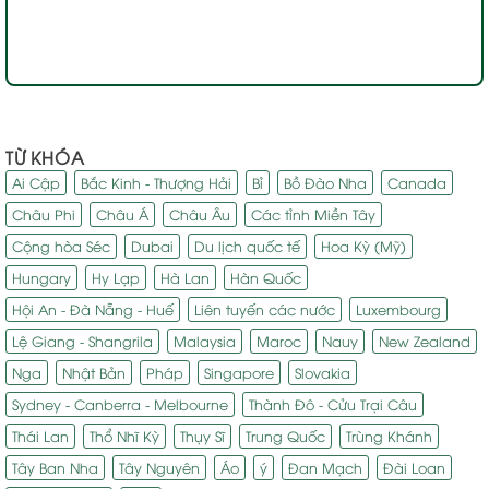
TỪ KHÓA
Ai Cập
Bắc Kinh - Thượng Hải
Bỉ
Bồ Đào Nha
Canada
Châu Phi
Châu Á
Châu Âu
Các tỉnh Miền Tây
Cộng hòa Séc
Dubai
Du lịch quốc tế
Hoa Kỳ (Mỹ)
Hungary
Hy Lạp
Hà Lan
Hàn Quốc
Hội An - Đà Nẵng - Huế
Liên tuyến các nước
Luxembourg
Lệ Giang - Shangrila
Malaysia
Maroc
Nauy
New Zealand
Nga
Nhật Bản
Pháp
Singapore
Slovakia
Sydney - Canberra - Melbourne
Thành Đô - Cửu Trại Câu
Thái Lan
Thổ Nhĩ Kỳ
Thụy Sĩ
Trung Quốc
Trùng Khánh
Tây Ban Nha
Tây Nguyên
Áo
ý
Đan Mạch
Đài Loan