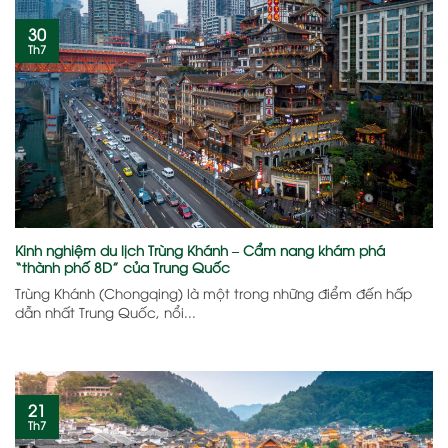
30
Th7
Kinh nghiệm du lịch Trùng Khánh – Cẩm nang khám phá
“thành phố 8D” của Trung Quốc
Trùng Khánh (Chongqing) là một trong những điểm đến hấp
dẫn nhất Trung Quốc, nổi...
21
Th7