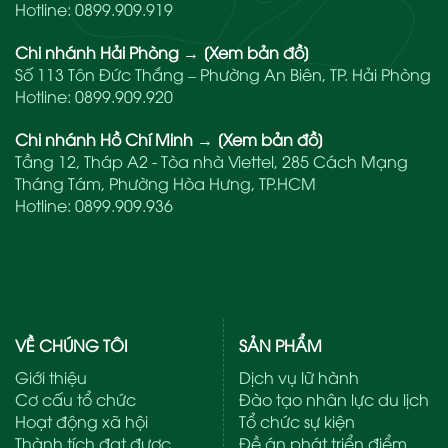
Hotline:
0899.909.919
Chi nhánh Hải Phòng
→
[Xem bản đồ]
Số 113 Tôn Đức Thắng – Phường An Biên, TP. Hải Phòng
Hotline:
0899.909.920
Chi nhánh Hồ Chí Minh
→
[Xem bản đồ]
Tầng 12, Tháp A2 - Tòa nhà Viettel, 285 Cách Mạng
Tháng Tám, Phường Hòa Hưng, TP.HCM
Hotline:
0899.909.936
VỀ CHÚNG TÔI
SẢN PHẨM
Giới thiệu
Dịch vụ lữ hành
Cơ cấu tổ chức
Đào tạo nhân lực du lịch
Hoạt động xã hội
Tổ chức sự kiện
Thành tích đạt được
Đề án phát triển điểm