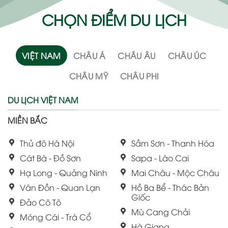
CHỌN ĐIỂM DU LỊCH
VIỆT NAM
CHÂU Á
CHÂU ÂU
CHÂU ÚC
CHÂU MỸ
CHÂU PHI
DU LỊCH VIỆT NAM
MIỀN BẮC
Thủ đô Hà Nội
Sầm Sơn - Thanh Hóa
Cát Bà - Đồ Sơn
Sapa - Lào Cai
Hạ Long - Quảng Ninh
Mai Châu - Mộc Châu
Vân Đồn - Quan Lạn
Hồ Ba Bể - Thác Bản
Giốc
Đảo Cô Tô
Mù Cang Chải
Móng Cái - Trà Cổ
Hà Giang