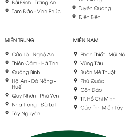
Bái Đính - Tràng An
Tuyên Quang
Tam Đảo - Vĩnh Phúc
Điện Biên
MIỀN TRUNG
MIỀN NAM
Cửa Lò - Nghệ An
Phan Thiết - Mũi Né
Thiên Cầm - Hà Tĩnh
Vũng Tàu
Quảng Bình
Buôn Mê Thuột
Hội An - Đà Nẵng -
Phú Quốc
Huế
Côn Đảo
Quy Nhơn - Phú Yên
TP. Hồ Chí Minh
Nha Trang - Đà Lạt
Các tỉnh Miền Tây
Tây Nguyên