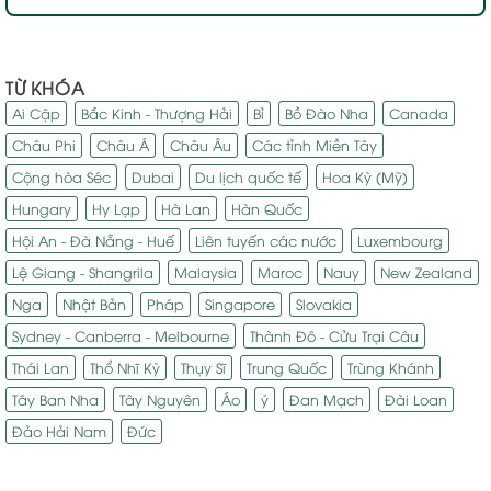
TỪ KHÓA
Ai Cập
Bắc Kinh - Thượng Hải
Bỉ
Bồ Đào Nha
Canada
Châu Phi
Châu Á
Châu Âu
Các tỉnh Miền Tây
Cộng hòa Séc
Dubai
Du lịch quốc tế
Hoa Kỳ (Mỹ)
Hungary
Hy Lạp
Hà Lan
Hàn Quốc
Hội An - Đà Nẵng - Huế
Liên tuyến các nước
Luxembourg
Lệ Giang - Shangrila
Malaysia
Maroc
Nauy
New Zealand
Nga
Nhật Bản
Pháp
Singapore
Slovakia
Sydney - Canberra - Melbourne
Thành Đô - Cửu Trại Câu
Thái Lan
Thổ Nhĩ Kỳ
Thụy Sĩ
Trung Quốc
Trùng Khánh
Tây Ban Nha
Tây Nguyên
Áo
ý
Đan Mạch
Đài Loan
Đảo Hải Nam
Đức