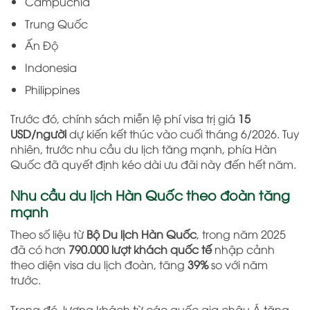
Campuchia
Trung Quốc
Ấn Độ
Indonesia
Philippines
Trước đó, chính sách miễn lệ phí visa trị giá
15
USD/người
dự kiến kết thúc vào cuối tháng 6/2026. Tuy
nhiên, trước nhu cầu du lịch tăng mạnh, phía Hàn
Quốc đã quyết định kéo dài ưu đãi này đến hết năm.
Nhu cầu du lịch Hàn Quốc theo đoàn tăng
mạnh
Theo số liệu từ
Bộ Du lịch Hàn Quốc
, trong năm 2025
đã có hơn
790.000 lượt khách quốc tế
nhập cảnh
theo diện visa du lịch đoàn, tăng
39%
so với năm
trước.
Trong đó, lượng khách từ các quốc gia châu Á tăng