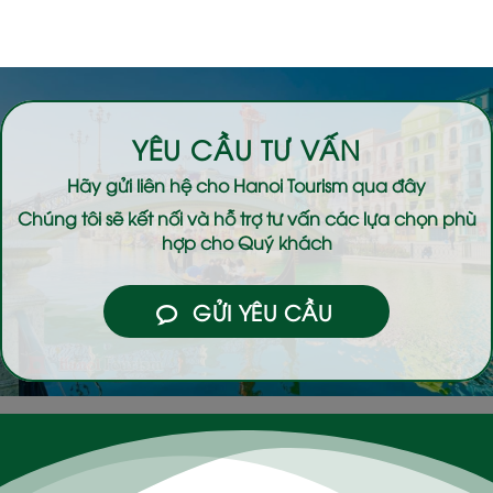
YÊU CẦU TƯ VẤN
Hãy gửi liên hệ cho
Hanoi Tourism
qua đây
Chúng tôi sẽ kết nối và hỗ trợ tư vấn các lựa chọn phù
hợp cho Quý khách
GỬI YÊU CẦU