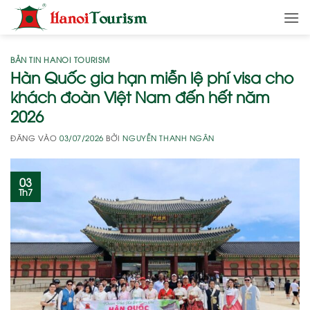
Bỏ
qua
nội
dung
BẢN TIN HANOI TOURISM
Hàn Quốc gia hạn miễn lệ phí visa cho
khách đoàn Việt Nam đến hết năm
2026
ĐĂNG VÀO
03/07/2026
BỞI
NGUYỄN THANH NGÂN
03
Th7