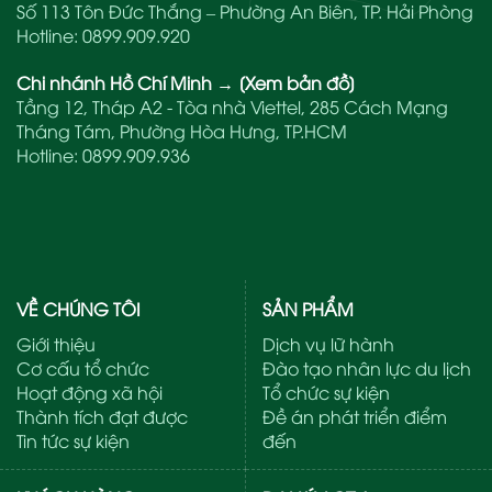
Số 113 Tôn Đức Thắng – Phường An Biên, TP. Hải Phòng
Hotline:
0899.909.920
Chi nhánh Hồ Chí Minh
→
[Xem bản đồ]
Tầng 12, Tháp A2 - Tòa nhà Viettel, 285 Cách Mạng
Tháng Tám, Phường Hòa Hưng, TP.HCM
Hotline:
0899.909.936
VỀ CHÚNG TÔI
SẢN PHẨM
Giới thiệu
Dịch vụ lữ hành
Cơ cấu tổ chức
Đào tạo nhân lực du lịch
Hoạt động xã hội
Tổ chức sự kiện
Thành tích đạt được
Đề án phát triển điểm
Tin tức sự kiện
đến