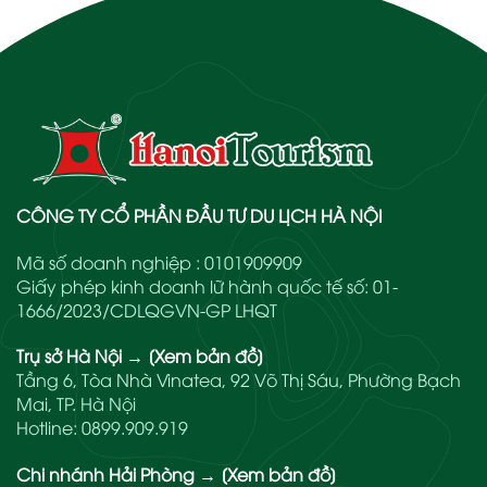
CÔNG TY CỔ PHẦN ĐẦU TƯ DU LỊCH HÀ NỘI
Mã số doanh nghiệp : 0101909909
Giấy phép kinh doanh lữ hành quốc tế số: 01-
1666/2023/CDLQGVN-GP LHQT
Trụ sở Hà Nội
→
[Xem bản đồ]
Tầng 6, Tòa Nhà Vinatea, 92 Võ Thị Sáu, Phường Bạch
Mai, TP. Hà Nội
Hotline:
0899.909.919
Chi nhánh Hải Phòng
→
[Xem bản đồ]