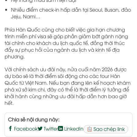
Nhiều điểm check-in hấp dẫn tại Seoul, Busan, đảo
Jeju, Nami…
Phía Hàn Quốc cũng cho biết việc gia hạn chương
trình miễn phí visa sẽ góp phần giảm bớt gánh nặng
tài chính cho khách du lịch quốc tế, đồng thời thúc
đẩy sự phục hồi của ngành du lịch và kinh tế địa
phương.
Với chính sách ưu đãi này, nửa cuối năm 2026 được
dự báo sẽ là thời điểm sôi động cho các tour Hàn
Quốc từ Việt Nam. Nếu bạn đang lên kế hoạch khám
phá xứ sở kim chi, đây có thể là thời điểm lý tưởng để
khởi hành cùng những ưu đãi hấp dẫn hơn bao giờ
hết.
Chia sẻ nội dung này:
Facebook
Twitter
LinkedIn
Sao chép link