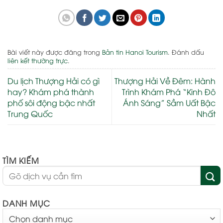
Bài viết này được đăng trong
Bản tin Hanoi Tourism
. Đánh dấu
liên kết thường trực
.
Du lịch Thượng Hải có gì
Thượng Hải Về Đêm: Hành
hay? Khám phá thành
Trình Khám Phá “Kinh Đô
phố sôi động bậc nhất
Ánh Sáng” Sầm Uất Bậc
Trung Quốc
Nhất
TÌM KIẾM
DANH MỤC
DANH
MỤC