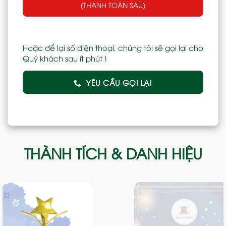
(THANH TOÁN SAU)
Hoặc để lại số điện thoại, chúng tôi sẽ gọi lại cho
Quý khách sau ít phút !
YÊU CẦU GỌI LẠI
THÀNH TÍCH & DANH HIỆU