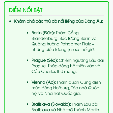
ĐIỂM NỔI BẬT
Khám phá các thủ đô nổi tiếng của Đông Âu:
Berlin (Đức):
Thăm Cổng
Brandenburg, Bức tường Berlin và
Quảng trường Potsdamer Platz –
những biểu tượng lịch sử thế giới.
Prague (Séc):
Chiêm ngưỡng Lâu đài
Prague, Tháp đồng hồ thiên văn và
Cầu Charles thơ mộng.
Vienna (Áo):
Tham quan Cung điện
mùa đông Hofburg, Tòa nhà Quốc
hội và Nhà hát Quốc gia.
Bratislava (Slovakia):
Thăm Lâu đài
Bratislava và Nhà thờ Thánh Martin.