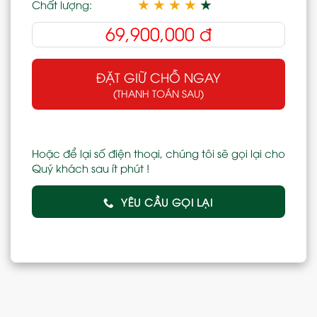
★
★
★
★
★
Chất lượng:
69,900,000
đ
ĐẶT GIỮ CHỖ NGAY
(THANH TOÁN SAU)
Hoặc để lại số điện thoại, chúng tôi sẽ gọi lại cho
Quý khách sau ít phút !
YÊU CẦU GỌI LẠI