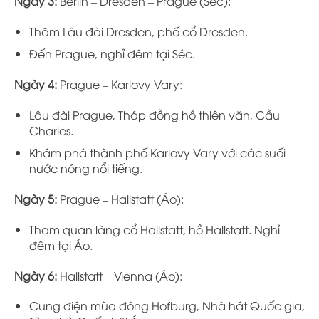
Ngày 3:
Berlin – Dresden – Prague (Séc):
Thăm Lâu đài Dresden, phố cổ Dresden.
Đến Prague, nghỉ đêm tại Séc.
Ngày 4:
Prague – Karlovy Vary:
Lâu đài Prague, Tháp đồng hồ thiên văn, Cầu
Charles.
Khám phá thành phố Karlovy Vary với các suối
nước nóng nổi tiếng.
Ngày 5:
Prague – Hallstatt (Áo):
Tham quan làng cổ Hallstatt, hồ Hallstatt. Nghỉ
đêm tại Áo.
Ngày 6:
Hallstatt – Vienna (Áo):
Cung điện mùa đông Hofburg, Nhà hát Quốc gia,