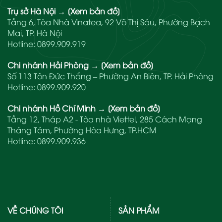
Trụ sở Hà Nội
→
[Xem bản đồ]
Tầng 6, Tòa Nhà Vinatea, 92 Võ Thị Sáu, Phường Bạch
Mai, TP. Hà Nội
Hotline:
0899.909.919
Chi nhánh Hải Phòng
→
[Xem bản đồ]
Số 113 Tôn Đức Thắng – Phường An Biên, TP. Hải Phòng
Hotline:
0899.909.920
Chi nhánh Hồ Chí Minh
→
[Xem bản đồ]
Tầng 12, Tháp A2 - Tòa nhà Viettel, 285 Cách Mạng
Tháng Tám, Phường Hòa Hưng, TP.HCM
Hotline:
0899.909.936
VỀ CHÚNG TÔI
SẢN PHẨM