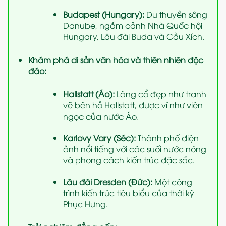
Budapest (Hungary):
Du thuyền sông
Danube, ngắm cảnh Nhà Quốc hội
Hungary, Lâu đài Buda và Cầu Xích.
Khám phá di sản văn hóa và thiên nhiên độc
đáo:
Hallstatt (Áo):
Làng cổ đẹp như tranh
vẽ bên hồ Hallstatt, được ví như viên
ngọc của nước Áo.
Karlovy Vary (Séc):
Thành phố điện
ảnh nổi tiếng với các suối nước nóng
và phong cách kiến trúc đặc sắc.
Lâu đài Dresden (Đức):
Một công
trình kiến trúc tiêu biểu của thời kỳ
Phục Hưng.