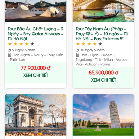
to
to
wishlist
wishlist
Tour Bắc Âu Chất Lượng – 9
Tour Tây Nam Âu (Pháp –
Ngày – Bay Qatar Airways –
Thụy Sỹ – Ý) – 10 ngày – Từ
Từ Hà Nội
Hà Nội – Bay Emirates 5*
★
★
★
★
★
★
★
★
★
★
9 Ngày 8 đêm
10 ngày 9 đêm
Đan Mạch – Na Uy – Thuỵ Điển
Paris - Dijon - Lucern -
- Phần Lan
Engelberg - Titlis - Milan - Venice -
Pisa - Vatican - Rome
77,900,000
đ
85,900,000
đ
XEM CHI TIẾT
XEM CHI TIẾT
Add
Add
to
to
wishlist
wishlist