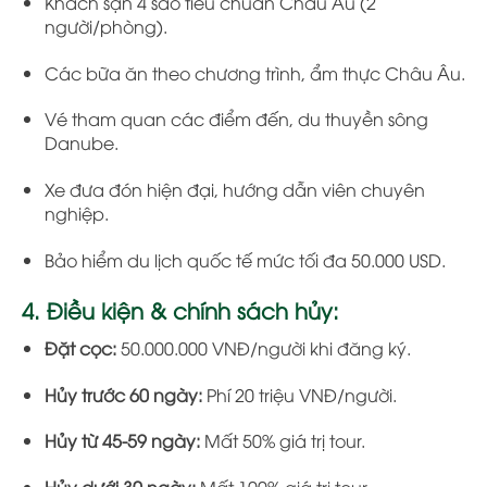
Khách sạn 4 sao tiêu chuẩn Châu Âu (2
người/phòng).
Các bữa ăn theo chương trình, ẩm thực Châu Âu.
Vé tham quan các điểm đến, du thuyền sông
Danube.
Xe đưa đón hiện đại, hướng dẫn viên chuyên
nghiệp.
Bảo hiểm du lịch quốc tế mức tối đa 50.000 USD.
4. Điều kiện & chính sách hủy:
Đặt cọc:
50.000.000 VNĐ/người khi đăng ký.
Hủy trước 60 ngày:
Phí 20 triệu VNĐ/người.
Hủy từ 45-59 ngày:
Mất 50% giá trị tour.