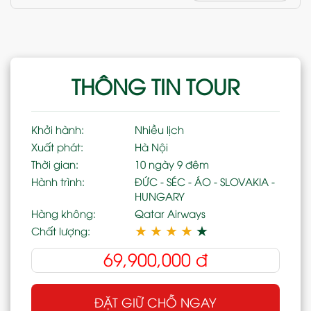
THÔNG TIN TOUR
Khởi hành:
Nhiều lịch
Xuất phát:
Hà Nội
Thời gian:
10 ngày 9 đêm
Hành trình:
ĐỨC - SÉC - ÁO - SLOVAKIA -
HUNGARY
Hàng không:
Qatar Airways
★
★
★
★
★
Chất lượng:
69,900,000
đ
ĐẶT GIỮ CHỖ NGAY