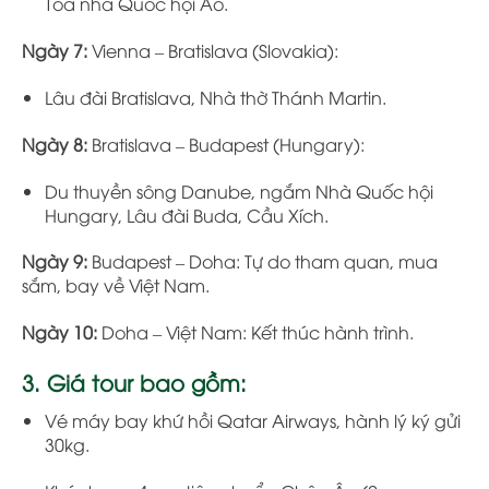
Tòa nhà Quốc hội Áo.
Ngày 7:
Vienna – Bratislava (Slovakia):
Lâu đài Bratislava, Nhà thờ Thánh Martin.
Ngày 8:
Bratislava – Budapest (Hungary):
Du thuyền sông Danube, ngắm Nhà Quốc hội
Hungary, Lâu đài Buda, Cầu Xích.
Ngày 9:
Budapest – Doha: Tự do tham quan, mua
sắm, bay về Việt Nam.
Ngày 10:
Doha – Việt Nam: Kết thúc hành trình.
3. Giá tour bao gồm:
Vé máy bay khứ hồi Qatar Airways, hành lý ký gửi
30kg.