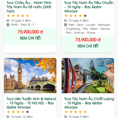
Tour Châu Âu – Hành Trình
Tour Tây Nam Âu Tiêu Chuẩn
Tây Nam Âu 03 nước (Giới
– 10 ngày – Bay Qatar
hạn)
Airways
★
★
★
★
★
★
★
★
★
★
10 ngày 9 đêm
10 ngày 9 đêm
PHÁP - THỤY SĨ - Ý
Paris - Dijon - Lucern - Iseltwald
- Engelberg - Titlis - Milan - Venice
75,900,000
đ
- Pisa - Vatican - Rome
XEM CHI TIẾT
73,900,000
đ
XEM CHI TIẾT
Add
Add
to
to
wishlist
wishlist
Tour Liên Tuyến Anh & Ireland
Tour Tây Nam Âu Chất Lượng
– 13 Ngày – Từ Hà Nội – Bay
– 10 Ngày – Bay Qatar
Qatar Airways
Airways
★
★
★
★
★
★
★
★
★
★
13 ngày 12 đêm
10 ngày 9 đêm