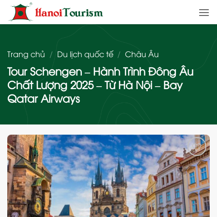
Bỏ
qua
nội
dung
Trang chủ
/
Du lịch quốc tế
/
Châu Âu
Tour Schengen – Hành Trình Đông Âu
Chất Lượng 2025 – Từ Hà Nội – Bay
Qatar Airways
Add
to
wishlist