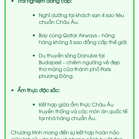
Trải nghiệm đẳng cấp:
Nghỉ dưỡng tại khách sạn 4 sao tiêu
chuẩn Châu Âu.
Bay cùng Qatar Airways – hãng
hàng không 5 sao đẳng cấp thế giới.
Du thuyền sông Danube tại
Budapest – chiêm ngưỡng vẻ đẹp
thơ mộng của thành phố Paris
phương Đông.
Ẩm thực đặc sắc:
Kết hợp giữa ẩm thực Châu Âu
truyền thống và các món ăn quốc tế
tại nhà hàng chuẩn Âu.
Chương trình mang đến sự kết hợp hoàn hảo
giữa lịch sử, văn hóa và phong cảnh tuyệt đẹp,