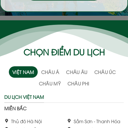
CHỌN ĐIỂM DU LỊCH
VIỆT NAM
CHÂU Á
CHÂU ÂU
CHÂU ÚC
CHÂU MỸ
CHÂU PHI
DU LỊCH VIỆT NAM
MIỀN BẮC
Thủ đô Hà Nội
Sầm Sơn - Thanh Hóa