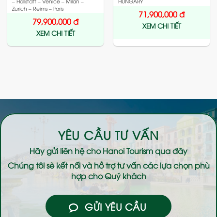
– Hallstatt – Venice – Milan –
HUNGARY
Zurich – Reims – Paris
71,900,000
đ
79,900,000
đ
XEM CHI TIẾT
XEM CHI TIẾT
YÊU CẦU TƯ VẤN
Hãy gửi liên hệ cho
Hanoi Tourism
qua đây
Chúng tôi sẽ kết nối và hỗ trợ tư vấn các lựa chọn phù
hợp cho Quý khách
GỬI YÊU CẦU