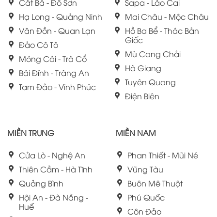
Cát Bà - Đồ Sơn
Sapa - Lào Cai
Hạ Long - Quảng Ninh
Mai Châu - Mộc Châu
Vân Đồn - Quan Lạn
Hồ Ba Bể - Thác Bản
Giốc
Đảo Cô Tô
Mù Cang Chải
Móng Cái - Trà Cổ
Hà Giang
Bái Đính - Tràng An
Tuyên Quang
Tam Đảo - Vĩnh Phúc
Điện Biên
MIỀN TRUNG
MIỀN NAM
Cửa Lò - Nghệ An
Phan Thiết - Mũi Né
Thiên Cầm - Hà Tĩnh
Vũng Tàu
Quảng Bình
Buôn Mê Thuột
Hội An - Đà Nẵng -
Phú Quốc
Huế
Côn Đảo