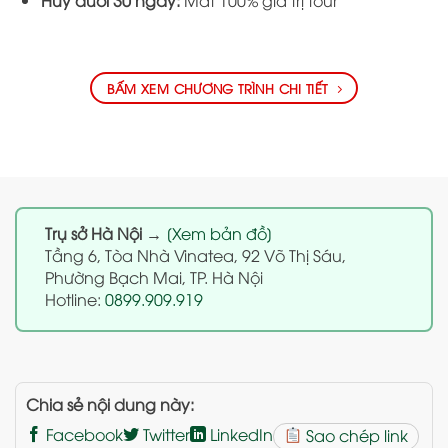
Hủy dưới 30 ngày:
Mất 100% giá trị tour
BẤM XEM CHƯƠNG TRÌNH CHI TIẾT
Trụ sở Hà Nội
→
[Xem bản đồ]
Tầng 6, Tòa Nhà Vinatea, 92 Võ Thị Sáu,
Phường Bạch Mai, TP. Hà Nội
Hotline:
0899.909.919
Chia sẻ nội dung này:
Facebook
Twitter
LinkedIn
Sao chép link