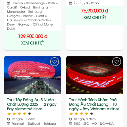
London – Stonehenge – Bath –
Ý - Thụy Sĩ - Pháp
Cardiff – Oxford – Birmingham –
76,900,000
đ
Manchester – Edinburgh –
Glasgow – Belfast – Giant’s
XEM CHI TIẾT
Causeway – Carrick-a-Rede –
Derry – Galway – Cliffs of Moher –
Dublin
129,900,000
đ
XEM CHI TIẾT
Add
Add
to
to
wishlist
wishlist
Tour Tây Đông Âu 5 Nước
Tour Hành Trình Khám Phá
Chất Lượng 2025 – 12 ngày –
Đông Âu Chất Lượng – 10
Bay VietnamAirlines
ngày – Bay Vietnam Airlines
★
★
★
★
★
★
★
★
★
★
12 ngày 11 đêm
10 ngày 9 đêm
Frankfurt – Stuttgart – Salzburg
ĐỨC - SÉC - ÁO - SLOVAKIA -