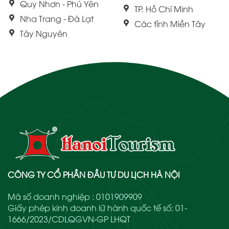
Quy Nhơn - Phú Yên
TP. Hồ Chí Minh
Nha Trang - Đà Lạt
Các tỉnh Miền Tây
Tây Nguyên
CÔNG TY CỔ PHẦN ĐẦU TƯ DU LỊCH HÀ NỘI
Mã số doanh nghiệp : 0101909909
Giấy phép kinh doanh lữ hành quốc tế số: 01-
1666/2023/CDLQGVN-GP LHQT