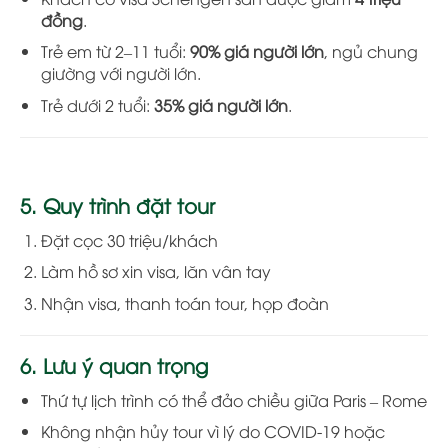
đồng
.
Trẻ em từ 2–11 tuổi:
90% giá người lớn
, ngủ chung
giường với người lớn.
Trẻ dưới 2 tuổi:
35% giá người lớn
.
5. Quy trình đặt tour
Đặt cọc 30 triệu/khách
Làm hồ sơ xin visa, lăn vân tay
Nhận visa, thanh toán tour, họp đoàn
6. Lưu ý quan trọng
Thứ tự lịch trình có thể đảo chiều giữa Paris – Rome
Không nhận hủy tour vì lý do COVID-19 hoặc