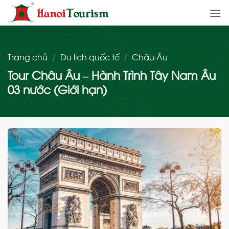
Bỏ
qua
nội
dung
Trang chủ
/
Du lịch quốc tế
/
Châu Âu
Tour Châu Âu – Hành Trình Tây Nam Âu
03 nước (Giới hạn)
Add
to
wishlist