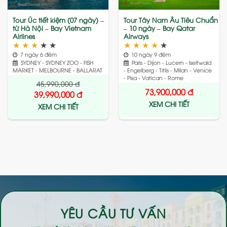
Tour Úc tiết kiệm (07 ngày) –
Tour Tây Nam Âu Tiêu Chuẩn
từ Hà Nội – Bay Vietnam
– 10 ngày – Bay Qatar
Airlines
Airways
★
★
★
★
★
★
★
★
★
★
7 ngày 6 đêm
10 ngày 9 đêm
SYDNEY - SYDNEY ZOO - FISH
Paris - Dijon - Lucern - Iseltwald
MARKET - MELBOURNE - BALLARAT
- Engelberg - Titlis - Milan - Venice
- Pisa - Vatican - Rome
45,990,000
đ
73,900,000
đ
39,990,000
đ
XEM CHI TIẾT
XEM CHI TIẾT
YÊU CẦU TƯ VẤN