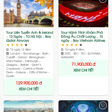
Add
Add
to
to
wishlist
wishlist
Tour Liên Tuyến Anh & Ireland
Tour Hành Trình Khám Phá
– 13 Ngày – Từ Hà Nội – Bay
Đông Âu Chất Lượng – 10
Qatar Airways
ngày – Bay Vietnam Airlines
★
★
★
★
★
★
★
★
★
★
13 ngày 12 đêm
10 ngày 9 đêm
London – Stonehenge – Bath –
ĐỨC - SÉC - ÁO - SLOVAKIA -
Cardiff – Oxford – Birmingham –
HUNGARY
Manchester – Edinburgh –
71,900,000
đ
Glasgow – Belfast – Giant’s
Causeway – Carrick-a-Rede –
XEM CHI TIẾT
Derry – Galway – Cliffs of Moher –
Dublin
129,900,000
đ
XEM CHI TIẾT