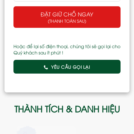
ĐẶT GIỮ CHỖ NGAY
(THANH TOÁN SAU)
Hoặc để lại số điện thoại, chúng tôi sẽ gọi lại cho
Quý khách sau ít phút !
YÊU CẦU GỌI LẠI
THÀNH TÍCH & DANH HIỆU