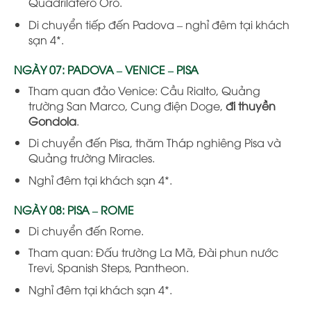
Quadrilatero Oro.
Di chuyển tiếp đến Padova – nghỉ đêm tại khách
sạn 4*.
NGÀY 07: PADOVA – VENICE – PISA
Tham quan đảo Venice: Cầu Rialto, Quảng
trường San Marco, Cung điện Doge,
đi thuyền
Gondola
.
Di chuyển đến Pisa, thăm Tháp nghiêng Pisa và
Quảng trường Miracles.
Nghỉ đêm tại khách sạn 4*.
NGÀY 08: PISA – ROME
Di chuyển đến Rome.
Tham quan: Đấu trường La Mã, Đài phun nước
Trevi, Spanish Steps, Pantheon.
Nghỉ đêm tại khách sạn 4*.