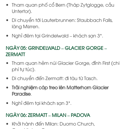
Tham quan phố cổ Bern (Tháp Zytglogge, cầu
Untertor).
Di chuyển tới Lauterbrunnen: Staubbach Falls,
làng Mürren.
Nghỉ đêm tại Grindelwald – khách sạn 3*.
NGÀY 05: GRINDELWALD – GLACIER GORGE –
ZERMATT
Tham quan hẻm núi Glacier Gorge, đỉnh First (chi
phí tự túc).
Di chuyển đến Zermatt: đi tàu từ Tasch.
Trải nghiệm cáp treo lên Matterhorn Glacier
Paradise
.
Nghỉ đêm tại khách sạn 3*.
NGÀY 06: ZERMATT – MILAN – PADOVA
Khởi hành đến Milan: Duomo Church,