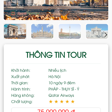
THÔNG TIN TOUR
Khởi hành:
Nhiều lịch
Xuất phát:
Hà Nội
Thời gian:
10 ngày 9 đêm
Hành trình:
PHÁP - THỤY SĨ - Ý
Hàng không:
Qatar Airways
★
★
★
★
★
Chất lượng:
75,900,000
đ