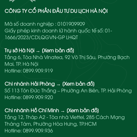
CÔNG TY CỔ PHẦN ĐẦU TƯ DU LỊCH HÀ NỘI
Mã số doanh nghiệp : 0101909909
Giấy phép kinh doanh lữ hành quốc tế số: 01-
1666/2023/CDLQGVN-GP LHQT
Trụ sở Hà Nội
→
[Xem bản đồ]
Tầng 6, Tòa Nhà Vinatea, 92 Võ Thị Sáu, Phường Bạch
Mai, TP. Hà Nội
Hotline:
0899.909.919
Chi nhánh Hải Phòng
→
[Xem bản đồ]
Số 113 Tôn Đức Thắng – Phường An Biên, TP. Hải Phòng
Hotline:
0899.909.920
Chi nhánh Hồ Chí Minh
→
[Xem bản đồ]
Tầng 12, Tháp A2 - Tòa nhà Viettel, 285 Cách Mạng
Tháng Tám, Phường Hòa Hưng, TP.HCM
Hotline:
0899.909.936