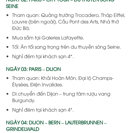
SEINE
Tham quan: Quảng trường Trocadero, Tháp Eiffel,
Louvre (bên ngoài), Cầu Pont des Arts, Nhà thờ
Đức Bà.
Mua sắm tại Galeries Lafayette.
Tối: Ăn tối sang trọng trên du thuyền sông Seine.
Nghỉ đêm tại khách sạn 4*.
NGÀY 03: PARIS – DIJON
Tham quan: Khải Hoàn Môn, Đại lộ Champs-
Élysées, Điện Invalides.
Di chuyển đến Dijon – trung tâm rượu vang
Burgundy.
Nghỉ đêm tại khách sạn 4*.
NGÀY 04: DIJON – BERN – LAUTERBRUNNEN –
GRINDELWALD