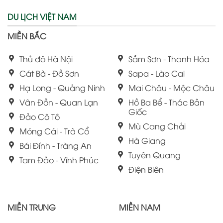
DU LỊCH VIỆT NAM
MIỀN BẮC
Thủ đô Hà Nội
Sầm Sơn - Thanh Hóa
Cát Bà - Đồ Sơn
Sapa - Lào Cai
Hạ Long - Quảng Ninh
Mai Châu - Mộc Châu
Vân Đồn - Quan Lạn
Hồ Ba Bể - Thác Bản
Giốc
Đảo Cô Tô
Mù Cang Chải
Móng Cái - Trà Cổ
Hà Giang
Bái Đính - Tràng An
Tuyên Quang
Tam Đảo - Vĩnh Phúc
Điện Biên
MIỀN TRUNG
MIỀN NAM