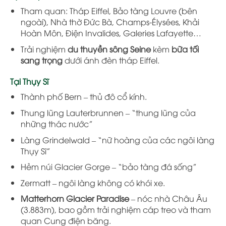
Tham quan: Tháp Eiffel, Bảo tàng Louvre (bên
ngoài), Nhà thờ Đức Bà, Champs-Élysées, Khải
Hoàn Môn, Điện Invalides, Galeries Lafayette…
Trải nghiệm
du thuyền sông Seine
kèm
bữa tối
sang trọng
dưới ánh đèn tháp Eiffel.
Tại Thụy Sĩ
Thành phố Bern – thủ đô cổ kính.
Thung lũng Lauterbrunnen – “thung lũng của
những thác nước”
Làng Grindelwald – “nữ hoàng của các ngôi làng
Thụy Sĩ”
Hẻm núi Glacier Gorge – “bảo tàng đá sống”
Zermatt – ngôi làng không có khói xe.
Matterhorn Glacier Paradise
– nóc nhà Châu Âu
(3.883m), bao gồm trải nghiệm cáp treo và tham
quan Cung điện băng.