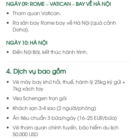
NGÀY 09: ROME – VATICAN – BAY VỀ HÀ NỘI
Tham quan Vatican.
Ra sân bay Rome bay về Hà Nội (quá cảnh
Doha).
NGÀY 10: HÀ NỘI
Đến Nội Bài, kết thúc hành trình.
4. Dịch vụ bao gồm
Vé máy bay khứ hồi, thuế, hành lý 25kg ký gửi +
7kg xách tay
Visa Schengen trọn gói
Khách sạn 3-4 sao (2 người/phòng)
Ăn tiêu chuẩn 3 bữa/ngày (16–25 EUR/bữa)
Vé tham quan chính tuyến, bảo hiểm du lịch
50.000 USD