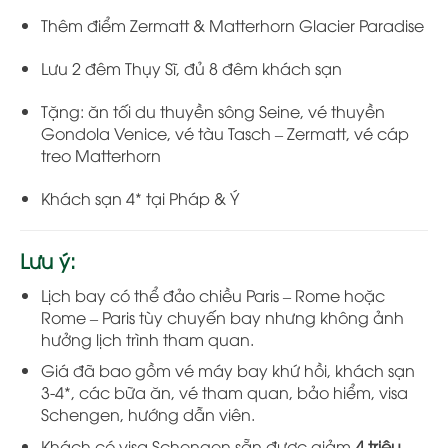
Thêm điểm Zermatt & Matterhorn Glacier Paradise
Lưu 2 đêm Thụy Sĩ, đủ 8 đêm khách sạn
Tặng: ăn tối du thuyền sông Seine, vé thuyền
Gondola Venice, vé tàu Tasch – Zermatt, vé cáp
treo Matterhorn
Khách sạn 4* tại Pháp & Ý
Lưu ý:
Lịch bay có thể đảo chiều Paris – Rome hoặc
Rome – Paris tùy chuyến bay nhưng không ảnh
hưởng lịch trình tham quan.
Giá đã bao gồm vé máy bay khứ hồi, khách sạn
3-4*, các bữa ăn, vé tham quan, bảo hiểm, visa
Schengen, hướng dẫn viên.
Khách có visa Schengen sẵn được giảm
4 triệu