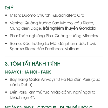
Tại Ý
Milan: Duomo Church, Quadrilatero Oro
Venice: Quảng trường San Marco, cầu Rialto,
Cung điện Doge,
trải nghiệm thuyền Gondola
Pisa: Tháp nghiêng Pisa, Quảng trường Miracles
Rome: Đấu trường La Mã, đài phun nước Trevi,
Spanish Steps, đền Pantheon, Vatican
3. TÓM TẮT HÀNH TRÌNH
NGÀY 01: HÀ NỘI – PARIS
Bay hãng Qatar Airways từ Hà Nội đến Paris (quá
cảnh Doha).
Đến Paris, làm thủ tục nhập cảnh, nghỉ ngơi tại
khách sạn 4*.
NGÀY 02: PARIS – CITY TOUR – DU THUYỀN SÔNG