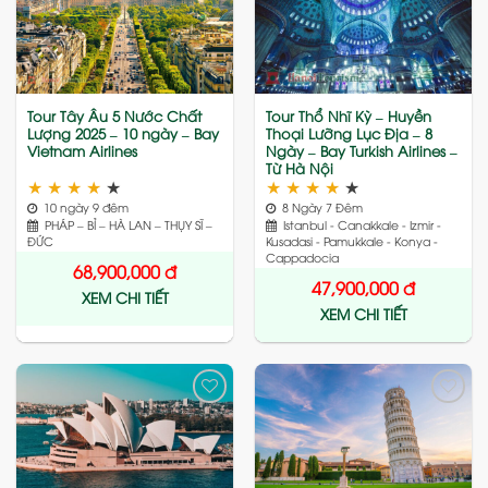
Add
Add
to
to
wishlist
wishlist
Tour Tây Âu 5 Nước Chất
Tour Thổ Nhĩ Kỳ – Huyền
Lượng 2025 – 10 ngày – Bay
Thoại Lưỡng Lục Địa – 8
Vietnam Airlines
Ngày – Bay Turkish Airlines –
Từ Hà Nội
★
★
★
★
★
★
★
★
★
★
10 ngày 9 đêm
8 Ngày 7 Đêm
PHÁP – BỈ – HÀ LAN – THỤY SĨ –
Istanbul - Canakkale - Izmir -
ĐỨC
Kusadasi - Pamukkale - Konya -
Cappadocia
68,900,000
đ
47,900,000
đ
XEM CHI TIẾT
XEM CHI TIẾT
Add
Add
to
to
wishlist
wishlist