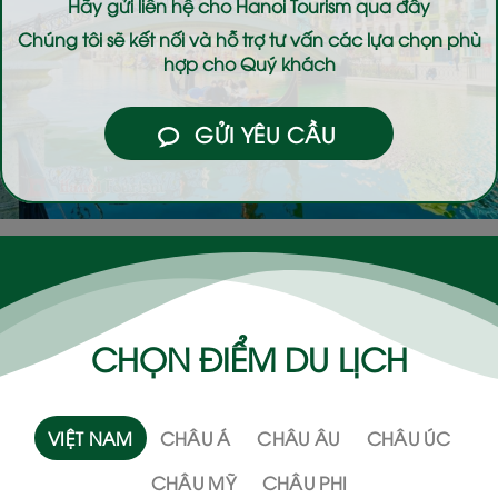
Hãy gửi liên hệ cho
Hanoi Tourism
qua đây
Chúng tôi sẽ kết nối và hỗ trợ tư vấn các lựa chọn phù
hợp cho Quý khách
GỬI YÊU CẦU
CHỌN ĐIỂM DU LỊCH
VIỆT NAM
CHÂU Á
CHÂU ÂU
CHÂU ÚC
CHÂU MỸ
CHÂU PHI