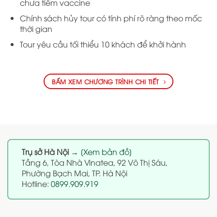
chưa tiêm vaccine
Chính sách hủy tour có tính phí rõ ràng theo mốc
thời gian
Tour yêu cầu tối thiểu 10 khách để khởi hành
BẤM XEM CHƯƠNG TRÌNH CHI TIẾT
Trụ sở Hà Nội
→
[Xem bản đồ]
Tầng 6, Tòa Nhà Vinatea, 92 Võ Thị Sáu,
Phường Bạch Mai, TP. Hà Nội
Hotline:
0899.909.919