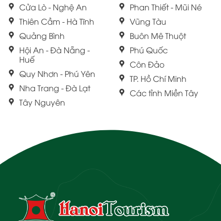
Cửa Lò - Nghệ An
Phan Thiết - Mũi Né
Thiên Cầm - Hà Tĩnh
Vũng Tàu
Quảng Bình
Buôn Mê Thuột
Hội An - Đà Nẵng -
Phú Quốc
Huế
Côn Đảo
Quy Nhơn - Phú Yên
TP. Hồ Chí Minh
Nha Trang - Đà Lạt
Các tỉnh Miền Tây
Tây Nguyên