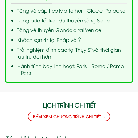
Tặng vé cáp treo Matterhorn Glacier Paradise
Tặng bữa tối trên du thuyền sông Seine
Tặng vé thuyền Gondola tại Venice
Khách sạn 4* tại Pháp và Ý
Trải nghiệm đỉnh cao tại Thụy Sĩ với thời gian
lưu trú dài hơn
Hành trình bay linh hoạt: Paris – Rome / Rome
– Paris
LỊCH TRÌNH CHI TIẾT
BẤM XEM CHƯƠNG TRÌNH CHI TIẾT