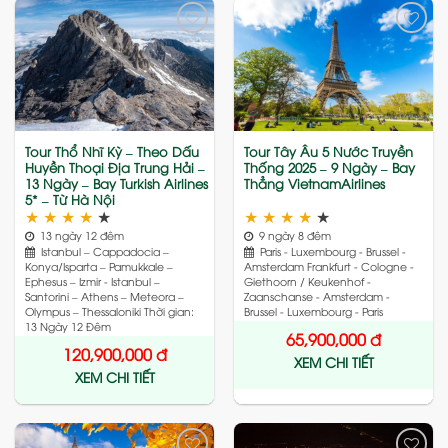
Add
Add
to
to
wishlist
wishlist
Tour Thổ Nhĩ Kỳ – Theo Dấu
Tour Tây Âu 5 Nước Truyền
Huyền Thoại Địa Trung Hải –
Thống 2025 – 9 Ngày – Bay
13 Ngày – Bay Turkish Airlines
Thẳng VietnamAirlines
5* – Từ Hà Nội
★
★
★
★
★
★
★
★
★
★
13 ngày 12 đêm
9 ngày 8 đêm
Istanbul – Cappadocia –
Paris - Luxembourg - Brussel -
Konya/Isparta – Pamukkale –
Amsterdam Frankfurt - Cologne -
Ephesus – Izmir - Istanbul –
Giethoorn / Keukenhof -
Santorini – Athens – Meteora –
Zaanschanse - Amsterdam -
Olympus – Thessaloniki Thời gian:
Brussel - Luxembourg - Paris
13 Ngày 12 Đêm
65,900,000
đ
120,900,000
đ
XEM CHI TIẾT
XEM CHI TIẾT