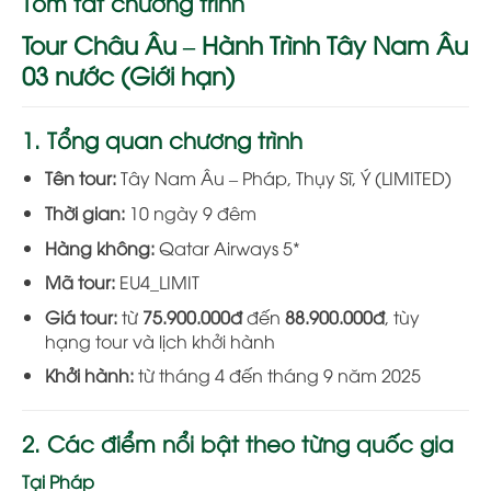
Tóm tắt chương trình
Tour Châu Âu – Hành Trình Tây Nam Âu
03 nước (Giới hạn)
1. Tổng quan chương trình
Tên tour:
Tây Nam Âu – Pháp, Thụy Sĩ, Ý (LIMITED)
Thời gian:
10 ngày 9 đêm
Hàng không:
Qatar Airways 5*
Mã tour:
EU4_LIMIT
Giá tour:
từ
75.900.000đ
đến
88.900.000đ
, tùy
hạng tour và lịch khởi hành
Khởi hành:
từ tháng 4 đến tháng 9 năm 2025
2. Các điểm nổi bật theo từng quốc gia
Tại Pháp