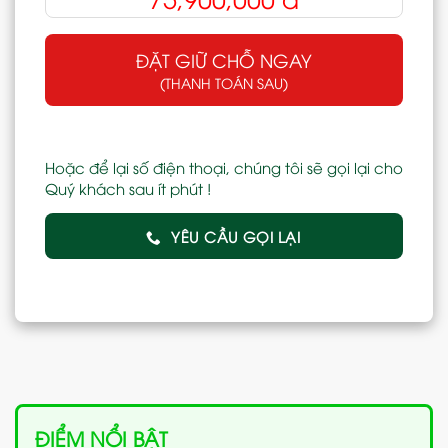
ĐẶT GIỮ CHỖ NGAY
(THANH TOÁN SAU)
Hoặc để lại số điện thoại, chúng tôi sẽ gọi lại cho
Quý khách sau ít phút !
YÊU CẦU GỌI LẠI
ĐIỂM NỔI BẬT