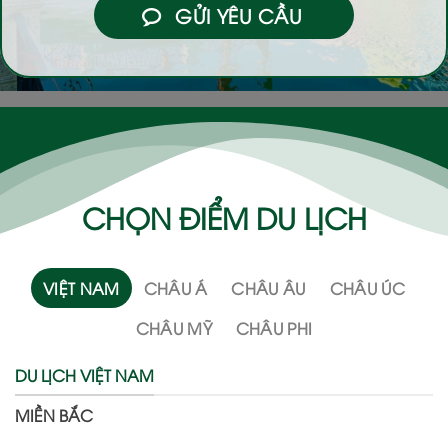
GỬI YÊU CẦU
CHỌN ĐIỂM DU LỊCH
VIỆT NAM
CHÂU Á
CHÂU ÂU
CHÂU ÚC
CHÂU MỸ
CHÂU PHI
DU LỊCH VIỆT NAM
MIỀN BẮC