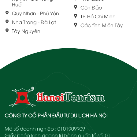
Huế
Côn Đảo
Quy Nhơn - Phú Yên
TP. Hồ Chí Minh
Nha Trang - Đà Lạt
Các tỉnh Miền Tây
Tây Nguyên
CÔNG TY CỔ PHẦN ĐẦU TƯ DU LỊCH HÀ NỘI
Mã số doanh nghiệp : 0101909909
Giấy phép kinh doanh lữ hành quốc tế số: 01-