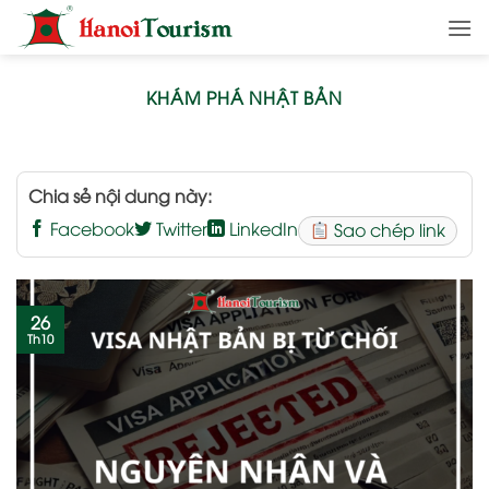
Bỏ
qua
nội
dung
KHÁM PHÁ NHẬT BẢN
Chia sẻ nội dung này:
Facebook
Twitter
LinkedIn
Sao chép link
26
Th10