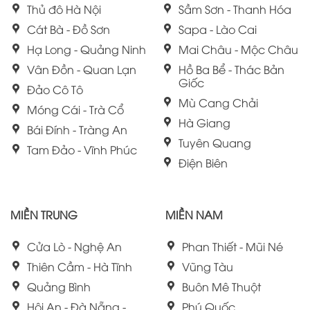
Thủ đô Hà Nội
Sầm Sơn - Thanh Hóa
Cát Bà - Đồ Sơn
Sapa - Lào Cai
Hạ Long - Quảng Ninh
Mai Châu - Mộc Châu
Vân Đồn - Quan Lạn
Hồ Ba Bể - Thác Bản
Giốc
Đảo Cô Tô
Mù Cang Chải
Móng Cái - Trà Cổ
Hà Giang
Bái Đính - Tràng An
Tuyên Quang
Tam Đảo - Vĩnh Phúc
Điện Biên
MIỀN TRUNG
MIỀN NAM
Cửa Lò - Nghệ An
Phan Thiết - Mũi Né
Thiên Cầm - Hà Tĩnh
Vũng Tàu
Quảng Bình
Buôn Mê Thuột
Hội An - Đà Nẵng -
Phú Quốc