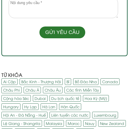
TỪ KHÓA
Ai Cập
Bắc Kinh - Thượng Hải
Bỉ
Bồ Đào Nha
Canada
Châu Phi
Châu Á
Châu Âu
Các tỉnh Miền Tây
Cộng hòa Séc
Dubai
Du lịch quốc tế
Hoa Kỳ (Mỹ)
Hungary
Hy Lạp
Hà Lan
Hàn Quốc
Hội An - Đà Nẵng - Huế
Liên tuyến các nước
Luxembourg
Lệ Giang - Shangrila
Malaysia
Maroc
Nauy
New Zealand