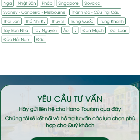
Nga
Nhật Bản
Pháp
Singapore
Slovakia
Sydney - Canberra - Melbourne
Thành Đô - Cửu Trại Câu
Thái Lan
Thổ Nhĩ Kỳ
Thụy Sĩ
Trung Quốc
Trùng Khánh
Tây Ban Nha
Tây Nguyên
Áo
ý
Đan Mạch
Đài Loan
Đảo Hải Nam
Đức
YÊU CẦU TƯ VẤN
Hãy gửi liên hệ cho
Hanoi Tourism
qua đây
Chúng tôi sẽ kết nối và hỗ trợ tư vấn các lựa chọn phù
hợp cho Quý khách