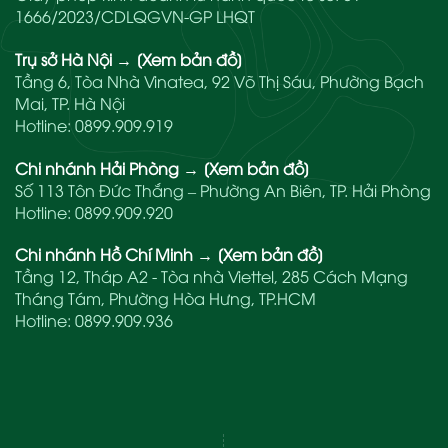
1666/2023/CDLQGVN-GP LHQT
Trụ sở Hà Nội
→
[Xem bản đồ]
Tầng 6, Tòa Nhà Vinatea, 92 Võ Thị Sáu, Phường Bạch
Mai, TP. Hà Nội
Hotline:
0899.909.919
Chi nhánh Hải Phòng
→
[Xem bản đồ]
Số 113 Tôn Đức Thắng – Phường An Biên, TP. Hải Phòng
Hotline:
0899.909.920
Chi nhánh Hồ Chí Minh
→
[Xem bản đồ]
Tầng 12, Tháp A2 - Tòa nhà Viettel, 285 Cách Mạng
Tháng Tám, Phường Hòa Hưng, TP.HCM
Hotline:
0899.909.936