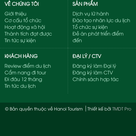
VỀ CHÚNG TÔI
SẢN PHẨM
Giới thiệu
Dịch vụ lữ hành
Cơ cấu tổ chức
Đào tạo nhân lực du lịch
Hoạt động xã hội
Tổ chức sự kiện
Thành tích đạt được
Đề án phát triển điểm
Tin tức sự kiện
đến
KHÁCH HÀNG
ĐẠI LÝ / CTV
Review điểm du lịch
Đăng ký làm Đại lý
Cẩm nang đi tour
Đăng ký làm CTV
Đi đâu 12 tháng
Chính sách hợp tác
Tin tức du lịch
© Bản quyền thuộc về Hanoi Tourism
Thiết kế bởi
TMDT Pro