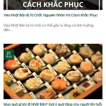
Visa Nhật Bản Bị Từ Chối: Nguyên Nhân Và Cách Khắc Phục
Visa Nhật Bản bị từ chối có thể gây lo lắng và ảnh hưởng
đến...
21
Th10
Mua quà gì khi đi Nhật Bản? Gợi ý quà tặng cho người lớn tuổi,