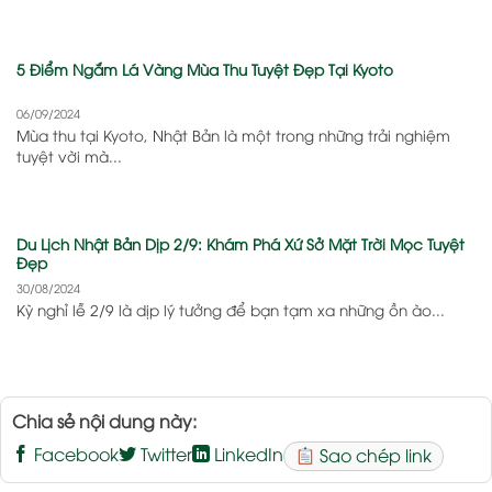
5 Điểm Ngắm Lá Vàng Mùa Thu Tuyệt Đẹp Tại Kyoto
06/09/2024
Mùa thu tại Kyoto, Nhật Bản là một trong những trải nghiệm
tuyệt vời mà...
Du Lịch Nhật Bản Dịp 2/9: Khám Phá Xứ Sở Mặt Trời Mọc Tuyệt
Đẹp
30/08/2024
Kỳ nghỉ lễ 2/9 là dịp lý tưởng để bạn tạm xa những ồn ào...
Chia sẻ nội dung này:
Facebook
Twitter
LinkedIn
Sao chép link