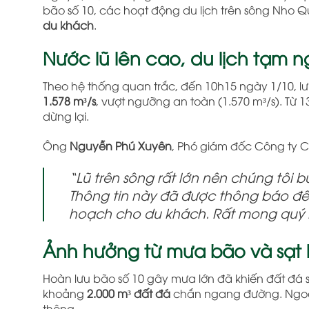
bão số 10, các hoạt động du lịch trên sông Nho
du khách
.
Nước lũ lên cao, du lịch tạm 
Theo hệ thống quan trắc, đến 10h15 ngày 1/10, 
1.578 m³/s
, vượt ngưỡng an toàn (1.570 m³/s). Từ 
dừng lại.
Ông
Nguyễn Phú Xuyên
, Phó giám đốc Công ty C
“Lũ trên sông rất lớn nên chúng tôi
Thông tin này đã được thông báo đế
hoạch cho du khách. Rất mong quý
Ảnh hưởng từ mưa bão và sạt 
Hoàn lưu bão số 10 gây mưa lớn đã khiến đất đá s
khoảng
2.000 m³ đất đá
chắn ngang đường. Ngoài r
thông.