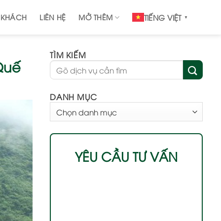
 KHÁCH
LIÊN HỆ
MỞ THÊM
TIẾNG VIỆT
▼
TÌM KIẾM
Quế
DANH MỤC
DANH
MỤC
YÊU CẦU TƯ VẤN