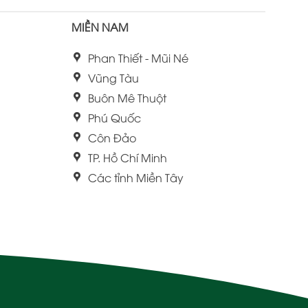
MIỀN NAM
Phan Thiết - Mũi Né
Vũng Tàu
Buôn Mê Thuột
Phú Quốc
Côn Đảo
TP. Hồ Chí Minh
Các tỉnh Miền Tây