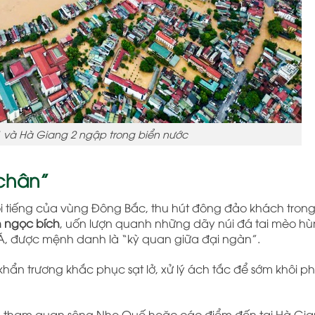
 và Hà Giang 2 ngập trong biển nước
 chân”
i tiếng của vùng Đông Bắc, thu hút đông đảo khách tron
 ngọc bích
, uốn lượn quanh những dãy núi đá tai mèo hùn
, được mệnh danh là “kỳ quan giữa đại ngàn”.
hẩn trương khắc phục sạt lở, xử lý ách tắc để sớm khôi p
ch tham quan sông Nho Quế hoặc các điểm đến tại Hà Gia