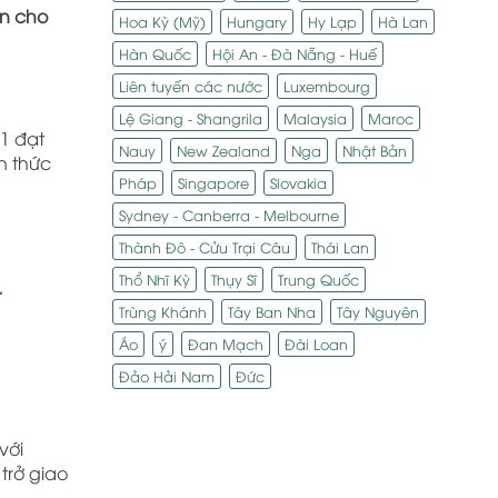
n cho
Hoa Kỳ (Mỹ)
Hungary
Hy Lạp
Hà Lan
Hàn Quốc
Hội An - Đà Nẵng - Huế
Liên tuyến các nước
Luxembourg
Lệ Giang - Shangrila
Malaysia
Maroc
1 đạt
Nauy
New Zealand
Nga
Nhật Bản
h thức
Pháp
Singapore
Slovakia
Sydney - Canberra - Melbourne
Thành Đô - Cửu Trại Câu
Thái Lan
Thổ Nhĩ Kỳ
Thụy Sĩ
Trung Quốc
.
Trùng Khánh
Tây Ban Nha
Tây Nguyên
Áo
ý
Đan Mạch
Đài Loan
Đảo Hải Nam
Đức
với
trở giao