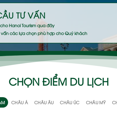
CẦU TƯ VẤN
ệ cho
Hanoi Tourism
qua đây
 tư vấn các lựa chọn phù hợp cho Quý khách
CHỌN ĐIỂM DU LỊCH
NAM
CHÂU Á
CHÂU ÂU
CHÂU ÚC
CHÂU MỸ
CH