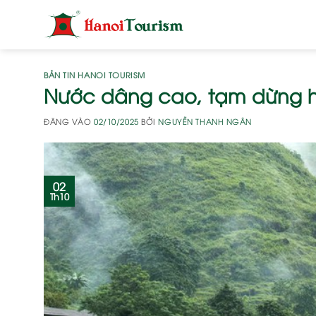
Bỏ
qua
nội
dung
BẢN TIN HANOI TOURISM
Nước dâng cao, tạm dừng h
ĐĂNG VÀO
02/10/2025
BỞI
NGUYỄN THANH NGÂN
02
Th10