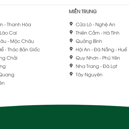
MIỀN TRUNG
n - Thanh Hóa
Cửa Lò - Nghệ An
 Lào Cai
Thiên Cầm - Hà Tĩnh
âu - Mộc Châu
Quảng Bình
Bể - Thác Bản Giốc
Hội An - Đà Nẵng - Huế
ng Chải
Quy Nhơn - Phú Yên
ang
Nha Trang - Đà Lạt
 Quang
Tây Nguyên
iên