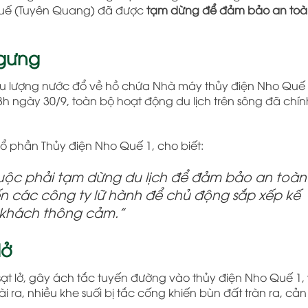
 Quế (Tuyên Quang) đã được
tạm dừng để đảm bảo an toà
ngưng
lưu lượng nước đổ về hồ chứa Nhà máy thủy điện Nho Quế 
13h ngày 30/9, toàn bộ hoạt động du lịch trên sông đã chín
ổ phần Thủy điện Nho Quế 1, cho biết:
 buộc phải tạm dừng du lịch để đảm bảo an toàn
n các công ty lữ hành để chủ động sắp xếp kế
 khách thông cảm.”
lở
ạt lở, gây ách tắc tuyến đường vào thủy điện Nho Quế 1, 
a, nhiều khe suối bị tắc cống khiến bùn đất tràn ra, cản 