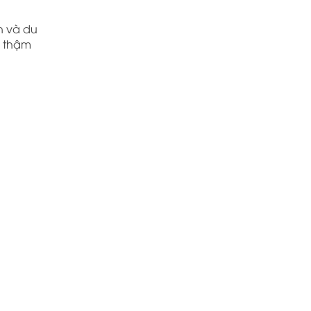
n và du
, thậm