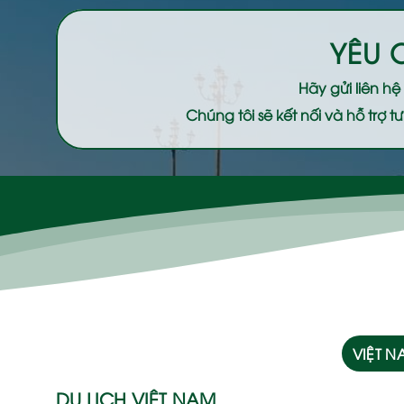
YÊU 
Hãy gửi liên h
Chúng tôi sẽ kết nối và hỗ trợ
VIỆT 
DU LỊCH VIỆT NAM