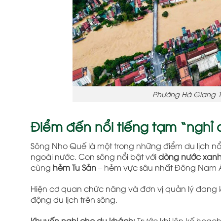
Phường Hà Giang 1
Điểm đến nổi tiếng tạm “nghỉ
Sông Nho Quế là một trong những điểm du lịch nổ
ngoài nước. Con sông nổi bật với
dòng nước xanh
cùng
hẻm Tu Sản
– hẻm vực sâu nhất Đông Nam Á
Hiện cơ quan chức năng và đơn vị quản lý đang k
động du lịch trên sông.
Khuyến nghị cho du khách:
Trước khi lên kế hoạ