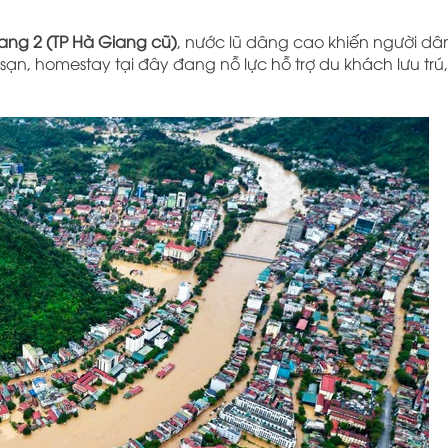
ng 2 (TP Hà Giang cũ)
, nước lũ dâng cao khiến người dâ
ạn, homestay tại đây đang nỗ lực hỗ trợ du khách lưu trú