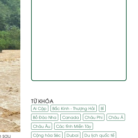
TỪ KHÓA
Ai Cập
Bắc Kinh - Thượng Hải
Bỉ
Bồ Đào Nha
Canada
Châu Phi
Châu Á
Châu Âu
Các tỉnh Miền Tây
Cộng hòa Séc
Dubai
Du lịch quốc tế
n sau