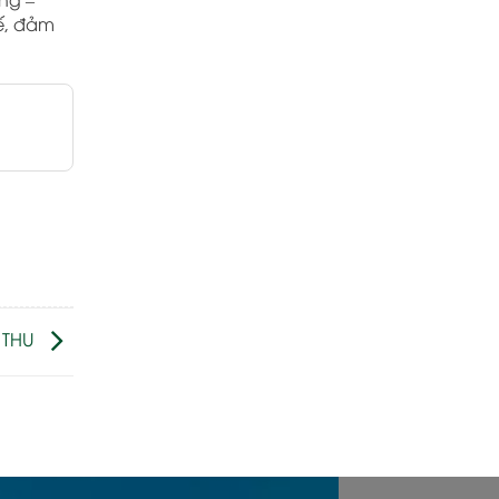
tế, đảm
 THU