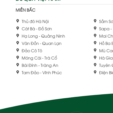
MIỀN BẮC
Thủ đô Hà Nội
Sầm Sơ
Cát Bà - Đồ Sơn
Sapa -
Hạ Long - Quảng Ninh
Mai Ch
Vân Đồn - Quan Lạn
Hồ Ba 
Đảo Cô Tô
Mù Ca
Móng Cái - Trà Cổ
Hà Gi
Bái Đính - Tràng An
Tuyên
Tam Đảo - Vĩnh Phúc
Điện B