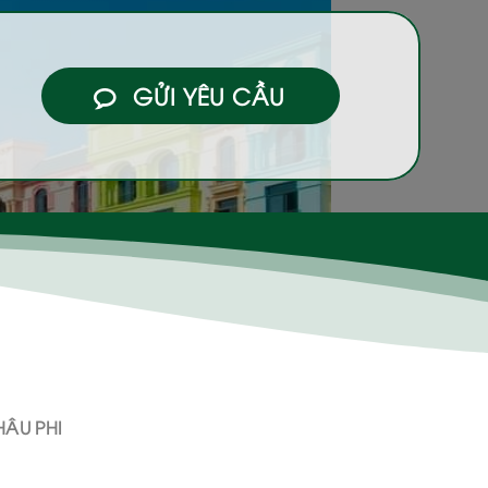
GỬI YÊU CẦU
ÂU PHI