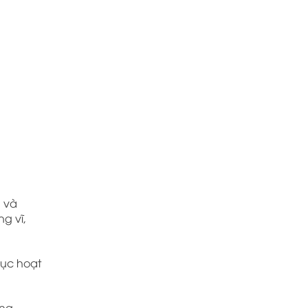
g và
g vĩ,
hục hoạt
ng –