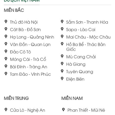
MIỀN BẮC
Thủ đô Hà Nội
Sầm Sơn - Thanh Hóa
Cát Bà - Đồ Sơn
Sapa - Lào Cai
Hạ Long - Quảng Ninh
Mai Châu - Mộc Châu
Vân Đồn - Quan Lạn
Hồ Ba Bể - Thác Bản
Giốc
Đảo Cô Tô
Mù Cang Chải
Móng Cái - Trà Cổ
Hà Giang
Bái Đính - Tràng An
Tuyên Quang
Tam Đảo - Vĩnh Phúc
Điện Biên
MIỀN TRUNG
MIỀN NAM
Cửa Lò - Nghệ An
Phan Thiết - Mũi Né