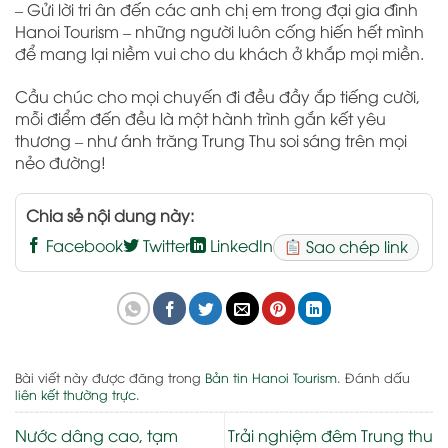
– Gửi lời tri ân đến các anh chị em trong đại gia đình
Hanoi Tourism – những người luôn cống hiến hết mình
để mang lại niềm vui cho du khách ở khắp mọi miền.
Cầu chúc cho mọi chuyến đi đều đầy ắp tiếng cười,
mỗi điểm đến đều là một hành trình gắn kết yêu
thương – như ánh trăng Trung Thu soi sáng trên mọi
nẻo đường!
Chia sẻ nội dung này:
Facebook
Twitter
LinkedIn
Sao chép link
Bài viết này được đăng trong
Bản tin Hanoi Tourism
. Đánh dấu
liên kết thường trực
.
Nước dâng cao, tạm
Trải nghiệm đêm Trung thu