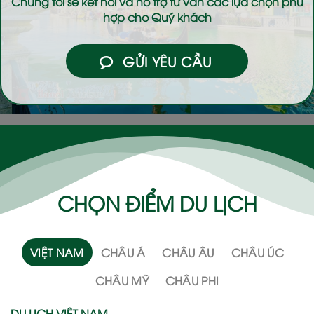
Chúng tôi sẽ kết nối và hỗ trợ tư vấn các lựa chọn phù
hợp cho Quý khách
GỬI YÊU CẦU
CHỌN ĐIỂM DU LỊCH
VIỆT NAM
CHÂU Á
CHÂU ÂU
CHÂU ÚC
CHÂU MỸ
CHÂU PHI
DU LỊCH VIỆT NAM