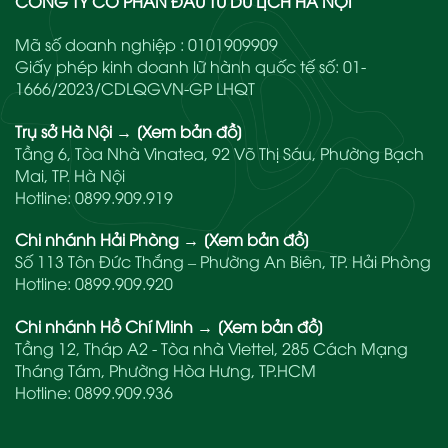
CÔNG TY CỔ PHẦN ĐẦU TƯ DU LỊCH HÀ NỘI
Mã số doanh nghiệp : 0101909909
Giấy phép kinh doanh lữ hành quốc tế số: 01-
1666/2023/CDLQGVN-GP LHQT
Trụ sở Hà Nội
→
[Xem bản đồ]
Tầng 6, Tòa Nhà Vinatea, 92 Võ Thị Sáu, Phường Bạch
Mai, TP. Hà Nội
Hotline:
0899.909.919
Chi nhánh Hải Phòng
→
[Xem bản đồ]
Số 113 Tôn Đức Thắng – Phường An Biên, TP. Hải Phòng
Hotline:
0899.909.920
Chi nhánh Hồ Chí Minh
→
[Xem bản đồ]
Tầng 12, Tháp A2 - Tòa nhà Viettel, 285 Cách Mạng
Tháng Tám, Phường Hòa Hưng, TP.HCM
Hotline:
0899.909.936