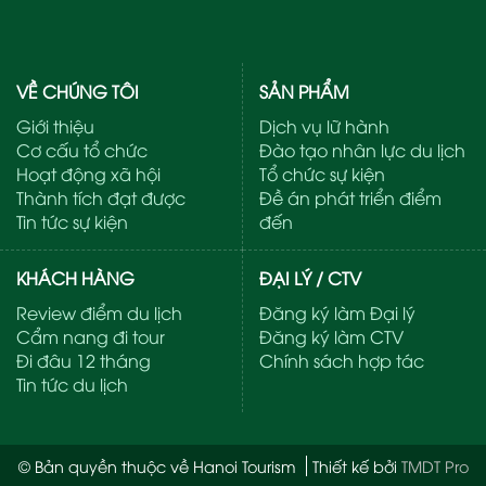
VỀ CHÚNG TÔI
SẢN PHẨM
Giới thiệu
Dịch vụ lữ hành
Cơ cấu tổ chức
Đào tạo nhân lực du lịch
Hoạt động xã hội
Tổ chức sự kiện
Thành tích đạt được
Đề án phát triển điểm
Tin tức sự kiện
đến
KHÁCH HÀNG
ĐẠI LÝ / CTV
Review điểm du lịch
Đăng ký làm Đại lý
Cẩm nang đi tour
Đăng ký làm CTV
Đi đâu 12 tháng
Chính sách hợp tác
Tin tức du lịch
© Bản quyền thuộc về Hanoi Tourism
Thiết kế bởi
TMDT Pro