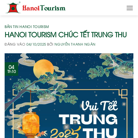
Bỏ
qua
nội
dung
BẢN TIN HANOI TOURISM
HANOI TOURISM CHÚC TẾT TRUNG THU
ĐĂNG VÀO
04/10/2025
BỞI
NGUYỄN THANH NGÂN
04
Th10