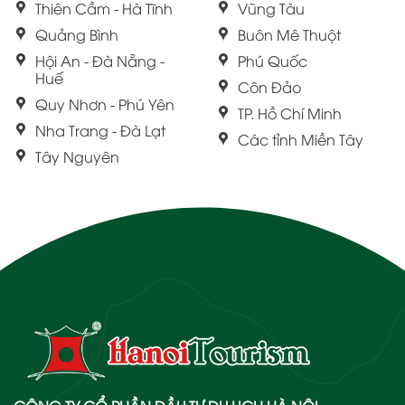
Thiên Cầm - Hà Tĩnh
Vũng Tàu
Quảng Bình
Buôn Mê Thuột
Hội An - Đà Nẵng -
Phú Quốc
Huế
Côn Đảo
Quy Nhơn - Phú Yên
TP. Hồ Chí Minh
Nha Trang - Đà Lạt
Các tỉnh Miền Tây
Tây Nguyên