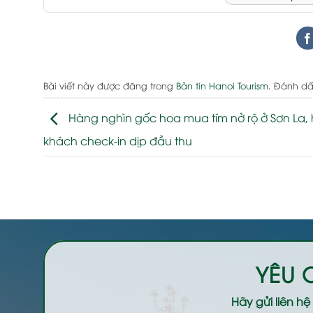
Bài viết này được đăng trong
Bản tin Hanoi Tourism
. Đánh d
Hàng nghìn gốc hoa mua tím nở rộ ở Sơn La, 
khách check-in dịp đầu thu
YÊU 
Hãy gửi liên h