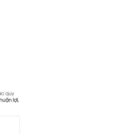
ác quy
huận lợi,