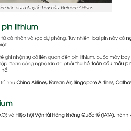
ấm trên các chuyến bay của Vietnam Airlines
pin lithium
ện tử cá nhân và sạc dự phòng. Tuy nhiên, loại pin này có
n
iệt.
ế ghi nhận sự cố liên quan đến pin lithium, buộc máy bay
 tập đoàn công nghệ lớn đã phải
thu hồi toàn cầu mẫu pi
 nổ.
 tế như
China Airlines, Korean Air, Singapore Airlines, Cathay
hium
AO)
và
Hiệp hội Vận tải Hàng không Quốc tế (IATA)
, hành