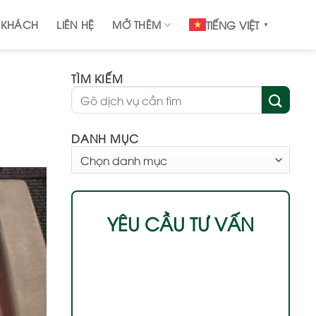
 KHÁCH
LIÊN HỆ
MỞ THÊM
TIẾNG VIỆT
▼
TÌM KIẾM
DANH MỤC
DANH
MỤC
YÊU CẦU TƯ VẤN