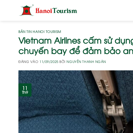
Bỏ
qua
nội
dung
BẢN TIN HANOI TOURISM
Vietnam Airlines cấm sử dụng
chuyến bay để đảm bảo an
ĐĂNG VÀO
11/09/2025
BỞI
NGUYỄN THANH NGÂN
11
Th9