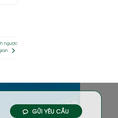
ình ngược
 gian
GỬI YÊU CẦU