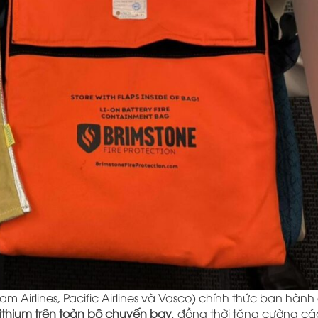
m Airlines, Pacific Airlines và Vasco) chính thức ban hành
ithium trên toàn bộ chuyến bay
, đồng thời tăng cường cá