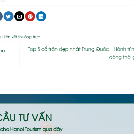
ấu
liên kết thường trực
.
Top 5 cổ trấn đẹp nhất Trung Quốc – Hành tr
hút
dòng thời
CẦU TƯ VẤN
ệ cho
Hanoi Tourism
qua đây