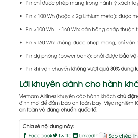
Pin chỉ được phép mang trong hành lý xách ta
Pin ≤ 100 Wh (hoặc ≤ 2g Lithium metal): được 
Pin >100 Wh – ≤160 Wh: cần hãng chấp thuận tr
Pin >160 Wh: không được phép mang, chỉ vận
Pin dự phòng (power bank): phải được
bảo vệ 
Pin khi vận chuyển
không vượt quá 30% dung l
Lời khuyên dành cho hành kh
Vietnam Airlines khuyến cáo hành khách
chủ động
định mới để đảm bảo an toàn bay. Việc nghiêm t
an toàn và đúng chuẩn quốc tế
.
Chia sẻ nội dung này:
Facebook
Twitter
LinkedIn
Sao chép lin