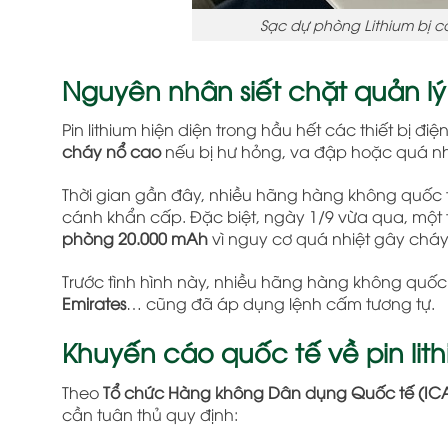
Sạc dự phòng Lithium bị c
Nguyên nhân siết chặt quản lý 
Pin lithium hiện diện trong hầu hết các thiết bị đi
cháy nổ cao
nếu bị hư hỏng, va đập hoặc quá nh
Thời gian gần đây, nhiều hãng hàng không quốc t
cánh khẩn cấp. Đặc biệt, ngày 1/9 vừa qua, một
phòng 20.000 mAh
vì nguy cơ quá nhiệt gây cháy
Trước tình hình này, nhiều hãng hàng không quốc
Emirates
… cũng đã áp dụng lệnh cấm tương tự.
Khuyến cáo quốc tế về pin lit
Theo
Tổ chức Hàng không Dân dụng Quốc tế (IC
cần tuân thủ quy định: