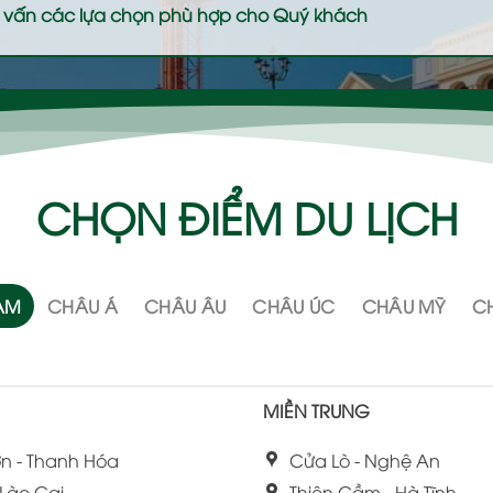
 tư vấn các lựa chọn phù hợp cho Quý khách
CHỌN ĐIỂM DU LỊCH
NAM
CHÂU Á
CHÂU ÂU
CHÂU ÚC
CHÂU MỸ
CH
MIỀN TRUNG
n - Thanh Hóa
Cửa Lò - Nghệ An
 Lào Cai
Thiên Cầm - Hà Tĩnh