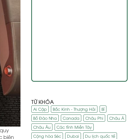
TỪ KHÓA
Ai Cập
Bắc Kinh - Thượng Hải
Bỉ
Bồ Đào Nha
Canada
Châu Phi
Châu Á
Châu Âu
Các tỉnh Miền Tây
 quy
Cộng hòa Séc
Dubai
Du lịch quốc tế
c biện