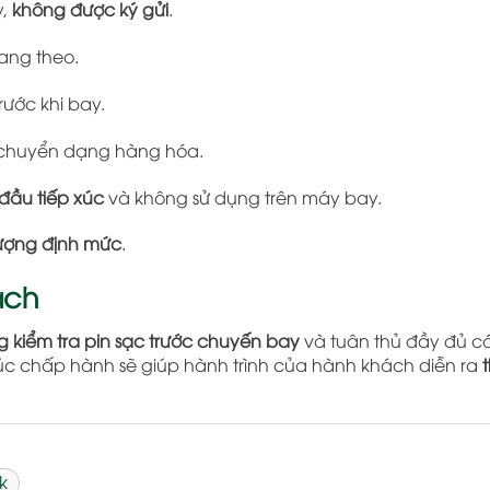
y,
không được ký gửi
.
mang theo.
ước khi bay.
 chuyển dạng hàng hóa.
đầu tiếp xúc
và không sử dụng trên máy bay.
ượng định mức
.
ách
 kiểm tra pin sạc trước chuyến bay
và tuân thủ đầy đủ c
úc chấp hành sẽ giúp hành trình của hành khách diễn ra
t
k