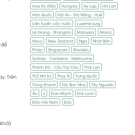
Hoa Kỳ (Mỹ)
Hungary
Hy Lạp
Hà Lan
Hàn Quốc
Hội An - Đà Nẵng - Huế
Liên tuyến các nước
Luxembourg
Lệ Giang - Shangrila
Malaysia
Maroc
Nauy
New Zealand
Nga
Nhật Bản
 để
Pháp
Singapore
Slovakia
Sydney - Canberra - Melbourne
Thành Đô - Cửu Trại Câu
Thái Lan
Thổ Nhĩ Kỳ
Thụy Sĩ
Trung Quốc
y. Trên
Trùng Khánh
Tây Ban Nha
Tây Nguyên
Áo
ý
Đan Mạch
Đài Loan
Đảo Hải Nam
Đức
khói)