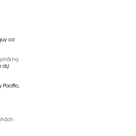
guy cơ
 phải hạ
n dự
 Pacific,
 khách