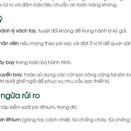
a rủi ro và đảm bảo tiêu chuẩn an toàn hàng không.
ý
hành lý xách tay
, tuyệt đối không để trong hành lý ký gửi.
nhân viên
nếu mang theo pin sạc và đặt ở vị trí dễ quan sát
áy bay
trong toàn bộ hành trình.
chuyến bay
, hoặc sử dụng các cột sạc công cộng tại sân ba
rí dưới ghế ngồi để phục vụ nhu cầu sạc thiết bị.
ngừa rủi ro
háp kiểm soát pin lithium, trong đó:
n lithium
(găng tay cách nhiệt, túi chống cháy, túi chống 