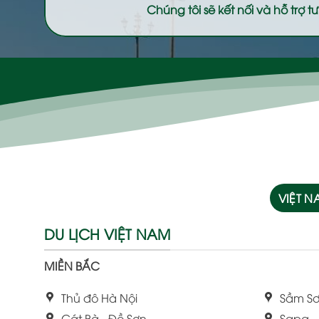
Chúng tôi sẽ kết nối và hỗ trợ
VIỆT 
DU LỊCH VIỆT NAM
MIỀN BẮC
Thủ đô Hà Nội
Sầm Sơ
Cát Bà - Đồ Sơn
Sapa -