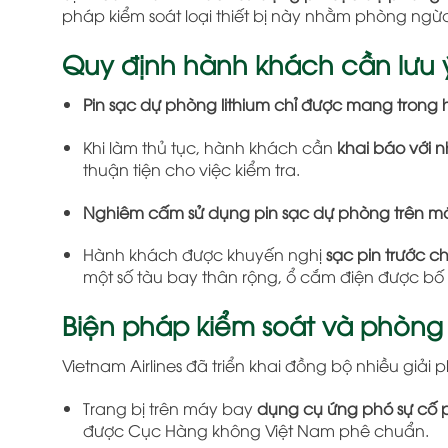
pháp kiểm soát loại thiết bị này nhằm phòng ngừ
Quy định hành khách cần lưu 
Pin sạc dự phòng lithium chỉ được mang trong 
Khi làm thủ tục, hành khách cần
khai báo với 
thuận tiện cho việc kiểm tra.
Nghiêm cấm sử dụng pin sạc dự phòng trên m
Hành khách được khuyến nghị
sạc pin trước 
một số tàu bay thân rộng, ổ cắm điện được bố t
Biện pháp kiểm soát và phòng 
Vietnam Airlines đã triển khai đồng bộ nhiều giải p
Trang bị trên máy bay
dụng cụ ứng phó sự cố pi
được Cục Hàng không Việt Nam phê chuẩn.