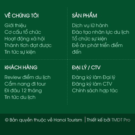
VỀ CHÚNG TÔI
SẢN PHẨM
Giới thiệu
Dịch vụ lữ hành
Cơ cấu tổ chức
Đào tạo nhân lực du lịch
Hoạt động xã hội
Tổ chức sự kiện
Thành tích đạt được
Đề án phát triển điểm
Tin tức sự kiện
đến
KHÁCH HÀNG
ĐẠI LÝ / CTV
Review điểm du lịch
Đăng ký làm Đại lý
Cẩm nang đi tour
Đăng ký làm CTV
Đi đâu 12 tháng
Chính sách hợp tác
Tin tức du lịch
© Bản quyền thuộc về Hanoi Tourism
Thiết kế bởi
TMDT Pro