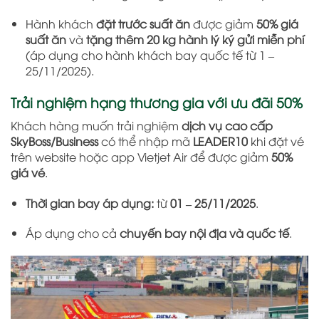
Hành khách
đặt trước suất ăn
được giảm
50% giá
suất ăn
và
tặng thêm 20 kg hành lý ký gửi miễn phí
(áp dụng cho hành khách bay quốc tế từ 1 –
25/11/2025).
Trải nghiệm hạng thương gia với ưu đãi 50%
Khách hàng muốn trải nghiệm
dịch vụ cao cấp
SkyBoss/Business
có thể nhập mã
LEADER10
khi đặt vé
trên website hoặc app Vietjet Air để được giảm
50%
giá vé
.
Thời gian bay áp dụng:
từ
01 – 25/11/2025
.
Áp dụng cho cả
chuyến bay nội địa và quốc tế
.