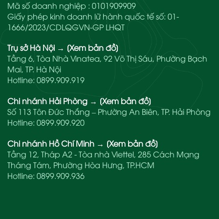
Mã số doanh nghiệp : 0101909909
Giấy phép kinh doanh lữ hành quốc tế số: 01-
1666/2023/CDLQGVN-GP LHQT
Trụ sở Hà Nội
→
[Xem bản đồ]
Tầng 6, Tòa Nhà Vinatea, 92 Võ Thị Sáu, Phường Bạch
Mai, TP. Hà Nội
Hotline:
0899.909.919
Chi nhánh Hải Phòng
→
[Xem bản đồ]
Số 113 Tôn Đức Thắng – Phường An Biên, TP. Hải Phòng
Hotline:
0899.909.920
Chi nhánh Hồ Chí Minh
→
[Xem bản đồ]
Tầng 12, Tháp A2 - Tòa nhà Viettel, 285 Cách Mạng
Tháng Tám, Phường Hòa Hưng, TP.HCM
Hotline:
0899.909.936