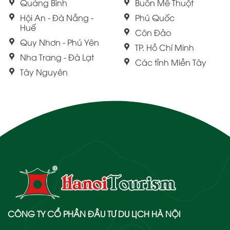
Quảng Bình
Buôn Mê Thuột
Hội An - Đà Nẵng -
Phú Quốc
Huế
Côn Đảo
Quy Nhơn - Phú Yên
TP. Hồ Chí Minh
Nha Trang - Đà Lạt
Các tỉnh Miền Tây
Tây Nguyên
CÔNG TY CỔ PHẦN ĐẦU TƯ DU LỊCH HÀ NỘI