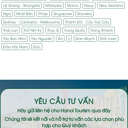
Lệ Giang - Shangrila
Malaysia
Maroc
Nauy
New Zealand
Nga
Nhật Bản
Pháp
Singapore
Slovakia
Sydney - Canberra - Melbourne
Thành Đô - Cửu Trại Câu
Thái Lan
Thổ Nhĩ Kỳ
Thụy Sĩ
Trung Quốc
Trùng Khánh
Tây Ban Nha
Tây Nguyên
Áo
ý
Đan Mạch
Đài Loan
Đảo Hải Nam
Đức
YÊU CẦU TƯ VẤN
Hãy gửi liên hệ cho
Hanoi Tourism
qua đây
Chúng tôi sẽ kết nối và hỗ trợ tư vấn các lựa chọn phù
hợp cho Quý khách