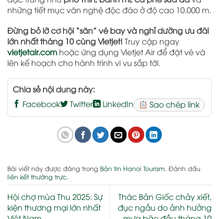
những tiết mục văn nghệ độc đáo ở độ cao 10.000 m.
Đừng bỏ lỡ cơ hội “săn” vé bay và nghỉ dưỡng ưu đãi
lớn nhất tháng 10 cùng Vietjet!
Truy cập ngay
vietjetair.com
hoặc ứng dụng Vietjet Air để đặt vé và
lên kế hoạch cho hành trình vi vu sắp tới.
Chia sẻ nội dung này:
Facebook
Twitter
LinkedIn
Sao chép link
Bài viết này được đăng trong
Bản tin Hanoi Tourism
. Đánh dấu
liên kết thường trực
.
Hội chợ mùa Thu 2025: Sự
Thác Bản Giốc chảy xiết,
kiện thương mại lớn nhất
đục ngầu do ảnh hưởng
Việt Nam
mưa bão đầu tháng 10