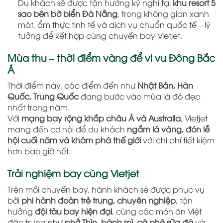
Du khách sẽ được tận hưởng kỳ nghỉ tại
khu resort 5
sao bên bờ biển Đà Nẵng
, trong không gian xanh
mát, ẩm thực tinh tế và dịch vụ chuẩn quốc tế – lý
tưởng để kết hợp cùng chuyến bay Vietjet.
Mùa thu – thời điểm vàng để vi vu Đông Bắc
Á
Thời điểm này, các điểm đến như
Nhật Bản, Hàn
Quốc, Trung Quốc
đang bước vào mùa lá đỏ đẹp
nhất trong năm.
Với
mạng bay rộng khắp châu Á và Australia
, Vietjet
mang đến cơ hội để du khách
ngắm lá vàng, đón lễ
hội cuối năm và khám phá thế giới
với chi phí tiết kiệm
hơn bao giờ hết.
Trải nghiệm bay cùng Vietjet
Trên mỗi chuyến bay, hành khách sẽ được phục vụ
bởi
phi hành đoàn trẻ trung, chuyên nghiệp
, tận
hưởng
đội tàu bay hiện đại
, cùng các món ăn Việt
đặc trưng như
phở Thìn, bánh mì, cà phê sữa đá
và