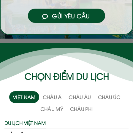
GỬI YÊU CẦU
CHỌN ĐIỂM DU LỊCH
VIỆT NAM
CHÂU Á
CHÂU ÂU
CHÂU ÚC
CHÂU MỸ
CHÂU PHI
DU LỊCH VIỆT NAM