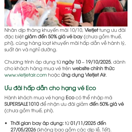
Nhân dịp tháng khuyến mãi 10/10,
Vietjet
tung ưu đãi
đặc biệt
giảm đến 50% giá vé bay
(chưa gồm thuế,
phí), cùng hàng loạt khuyến mãi hấp dẫn về hành lý,
suất ăn và nghỉ dưỡng.
Chương trình áp dụng từ
ngày 10 – 19/10/2025
, dành
cho khách hàng mua vé trên
website chính thức
www.vietjetair.com
hoặc
ứng dụng Vietjet Air
.
Ưu đãi hấp dẫn cho hạng vé Eco
Hành khách mua vé hạng
Eco
có thể nhập mã
SUPERSALE1010
để nhận ưu đãi giảm
đến 50% giá vé
(chưa gồm thuế, phí).
Thời gian bay áp dụng:
từ
01/11/2025 đến
27/05/2026
(không bao gồm các dịp lễ, Tết).