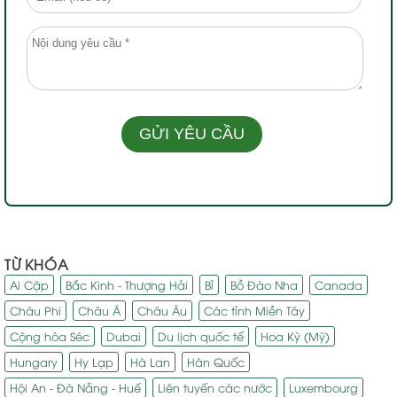
TỪ KHÓA
Ai Cập
Bắc Kinh - Thượng Hải
Bỉ
Bồ Đào Nha
Canada
Châu Phi
Châu Á
Châu Âu
Các tỉnh Miền Tây
Cộng hòa Séc
Dubai
Du lịch quốc tế
Hoa Kỳ (Mỹ)
Hungary
Hy Lạp
Hà Lan
Hàn Quốc
Hội An - Đà Nẵng - Huế
Liên tuyến các nước
Luxembourg