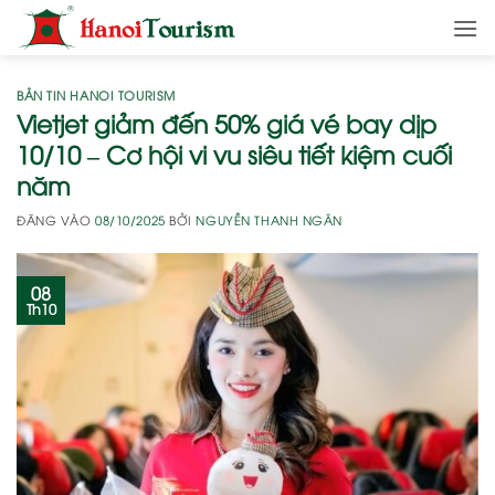
Bỏ
qua
nội
dung
BẢN TIN HANOI TOURISM
Vietjet giảm đến 50% giá vé bay dịp
10/10 – Cơ hội vi vu siêu tiết kiệm cuối
năm
ĐĂNG VÀO
08/10/2025
BỞI
NGUYỄN THANH NGÂN
08
Th10