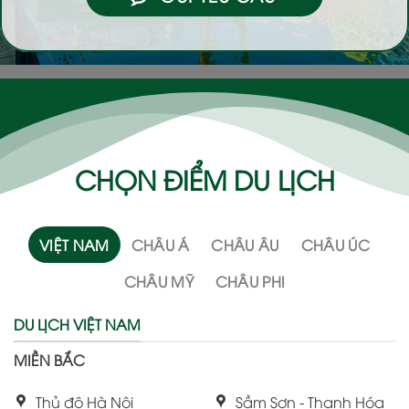
CHỌN ĐIỂM DU LỊCH
VIỆT NAM
CHÂU Á
CHÂU ÂU
CHÂU ÚC
CHÂU MỸ
CHÂU PHI
DU LỊCH VIỆT NAM
MIỀN BẮC
Thủ đô Hà Nội
Sầm Sơn - Thanh Hóa