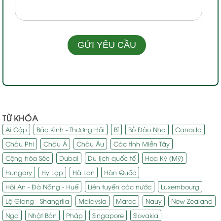
TỪ KHÓA
Ai Cập
Bắc Kinh - Thượng Hải
Bỉ
Bồ Đào Nha
Canada
Châu Phi
Châu Á
Châu Âu
Các tỉnh Miền Tây
Cộng hòa Séc
Dubai
Du lịch quốc tế
Hoa Kỳ (Mỹ)
Hungary
Hy Lạp
Hà Lan
Hàn Quốc
Hội An - Đà Nẵng - Huế
Liên tuyến các nước
Luxembourg
Lệ Giang - Shangrila
Malaysia
Maroc
Nauy
New Zealand
Nga
Nhật Bản
Pháp
Singapore
Slovakia