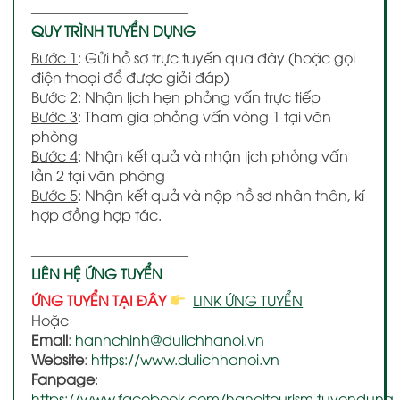
———————————
QUY TRÌNH TUYỂN DỤNG
Bước 1
: Gửi hồ sơ trực tuyến qua đây (hoặc gọi
điện thoại để được giải đáp)
Bước 2
: Nhận lịch hẹn phỏng vấn trực tiếp
Bước 3
: Tham gia phỏng vấn vòng 1 tại văn
phòng
Bước 4
: Nhận kết quả và nhận lịch phỏng vấn
lần 2 tại văn phòng
Bước 5
: Nhận kết quả và nộp hồ sơ nhân thân, kí
hợp đồng hợp tác.
———————————
LIÊN HỆ ỨNG TUYỂN
ỨNG TUYỂN TẠI ĐÂY
LINK ỨNG TUYỂN
Hoặc
Email
:
hanhchinh@dulichhanoi.vn
Website
:
https://www.dulichhanoi.vn
Fanpage
:
https://www.facebook.com/hanoitourism.tuyendung