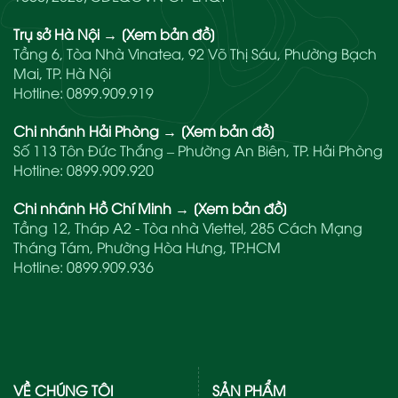
Trụ sở Hà Nội
→
[Xem bản đồ]
Tầng 6, Tòa Nhà Vinatea, 92 Võ Thị Sáu, Phường Bạch
Mai, TP. Hà Nội
Hotline:
0899.909.919
Chi nhánh Hải Phòng
→
[Xem bản đồ]
Số 113 Tôn Đức Thắng – Phường An Biên, TP. Hải Phòng
Hotline:
0899.909.920
Chi nhánh Hồ Chí Minh
→
[Xem bản đồ]
Tầng 12, Tháp A2 - Tòa nhà Viettel, 285 Cách Mạng
Tháng Tám, Phường Hòa Hưng, TP.HCM
Hotline:
0899.909.936
VỀ CHÚNG TÔI
SẢN PHẨM