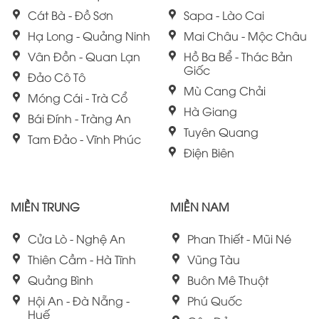
Cát Bà - Đồ Sơn
Sapa - Lào Cai
Hạ Long - Quảng Ninh
Mai Châu - Mộc Châu
Vân Đồn - Quan Lạn
Hồ Ba Bể - Thác Bản
Giốc
Đảo Cô Tô
Mù Cang Chải
Móng Cái - Trà Cổ
Hà Giang
Bái Đính - Tràng An
Tuyên Quang
Tam Đảo - Vĩnh Phúc
Điện Biên
MIỀN TRUNG
MIỀN NAM
Cửa Lò - Nghệ An
Phan Thiết - Mũi Né
Thiên Cầm - Hà Tĩnh
Vũng Tàu
Quảng Bình
Buôn Mê Thuột
Hội An - Đà Nẵng -
Phú Quốc
Huế