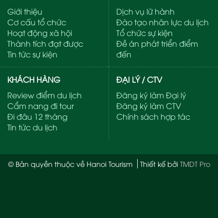
Giới thiệu
Dịch vụ lữ hành
Cơ cấu tổ chức
Đào tạo nhân lực du lịch
Hoạt động xã hội
Tổ chức sự kiện
Thành tích đạt được
Đề án phát triển điểm
Tin tức sự kiện
đến
KHÁCH HÀNG
ĐẠI LÝ / CTV
Review điểm du lịch
Đăng ký làm Đại lý
Cẩm nang đi tour
Đăng ký làm CTV
Đi đâu 12 tháng
Chính sách hợp tác
Tin tức du lịch
© Bản quyền thuộc về Hanoi Tourism
Thiết kế bởi
TMDT Pro