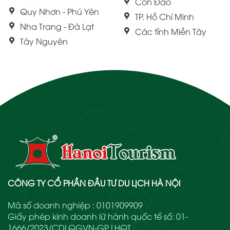
Côn Đảo
Quy Nhơn - Phú Yên
TP. Hồ Chí Minh
Nha Trang - Đà Lạt
Các tỉnh Miền Tây
Tây Nguyên
CÔNG TY CỔ PHẦN ĐẦU TƯ DU LỊCH HÀ NỘI
Mã số doanh nghiệp : 0101909909
Giấy phép kinh doanh lữ hành quốc tế số: 01-
1666/2023/CDLQGVN-GP LHQT