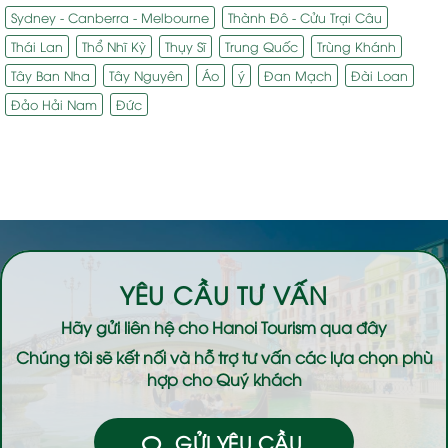
Sydney - Canberra - Melbourne
Thành Đô - Cửu Trại Câu
Thái Lan
Thổ Nhĩ Kỳ
Thụy Sĩ
Trung Quốc
Trùng Khánh
Tây Ban Nha
Tây Nguyên
Áo
ý
Đan Mạch
Đài Loan
Đảo Hải Nam
Đức
YÊU CẦU TƯ VẤN
Hãy gửi liên hệ cho
Hanoi Tourism
qua đây
Chúng tôi sẽ kết nối và hỗ trợ tư vấn các lựa chọn phù
hợp cho Quý khách
GỬI YÊU CẦU