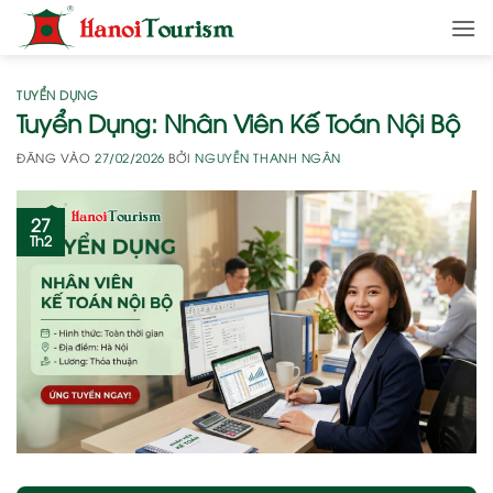
Bỏ
qua
nội
dung
TUYỂN DỤNG
Tuyển Dụng: Nhân Viên Kế Toán Nội Bộ
ĐĂNG VÀO
27/02/2026
BỞI
NGUYỄN THANH NGÂN
27
Th2