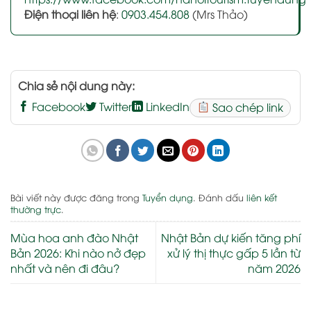
Điện thoại liên hệ
:
0903.454.808
(Mrs Thảo)
Chia sẻ nội dung này:
Facebook
Twitter
LinkedIn
Sao chép link
Bài viết này được đăng trong
Tuyển dụng
. Đánh dấu
liên kết
thường trực
.
Mùa hoa anh đào Nhật
Nhật Bản dự kiến tăng phí
Bản 2026: Khi nào nở đẹp
xử lý thị thực gấp 5 lần từ
nhất và nên đi đâu?
năm 2026