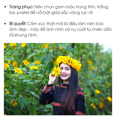
Trang phục:
Nên chọn gam màu trung tính, trắng,
be, pastel để nổi bật giữa sắc vàng rực rỡ.
Bí quyết:
Cảm xúc thật mới là điều làm nên bức
ảnh đẹp – hãy để ánh nhìn và nụ cười tự nhiên dẫn
lối khung hình.