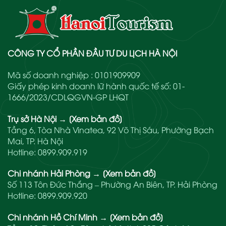
CÔNG TY CỔ PHẦN ĐẦU TƯ DU LỊCH HÀ NỘI
Mã số doanh nghiệp : 0101909909
Giấy phép kinh doanh lữ hành quốc tế số: 01-
1666/2023/CDLQGVN-GP LHQT
Trụ sở Hà Nội
→
[Xem bản đồ]
Tầng 6, Tòa Nhà Vinatea, 92 Võ Thị Sáu, Phường Bạch
Mai, TP. Hà Nội
Hotline:
0899.909.919
Chi nhánh Hải Phòng
→
[Xem bản đồ]
Số 113 Tôn Đức Thắng – Phường An Biên, TP. Hải Phòng
Hotline:
0899.909.920
Chi nhánh Hồ Chí Minh
→
[Xem bản đồ]