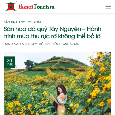
Bỏ
qua
nội
dung
BẢN TIN HANOI TOURISM
Săn hoa dã quỳ Tây Nguyên – Hành
trình mùa thu rực rỡ không thể bỏ lỡ
ĐĂNG VÀO
30/10/2025
BỞI
NGUYỄN THANH NGÂN
30
Th10