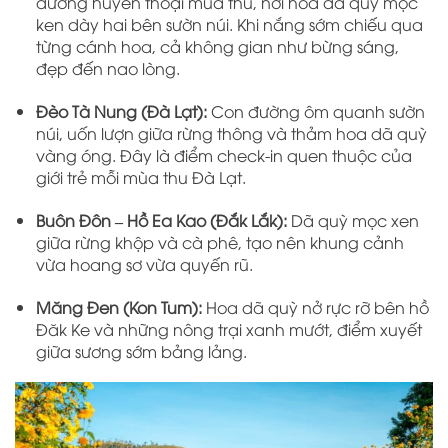
đường huyền thoại mùa thu, nơi hoa dã quỳ mọc
ken dày hai bên sườn núi. Khi nắng sớm chiếu qua
từng cánh hoa, cả không gian như bừng sáng,
đẹp đến nao lòng.
Đèo Tà Nung (Đà Lạt):
Con đường ôm quanh sườn
núi, uốn lượn giữa rừng thông và thảm hoa dã quỳ
vàng óng. Đây là điểm check-in quen thuộc của
giới trẻ mỗi mùa thu Đà Lạt.
Buôn Đôn – Hồ Ea Kao (Đắk Lắk):
Dã quỳ mọc xen
giữa rừng khộp và cà phê, tạo nên khung cảnh
vừa hoang sơ vừa quyến rũ.
Măng Đen (Kon Tum):
Hoa dã quỳ nở rực rỡ bên hồ
Đăk Ke và những nông trại xanh mướt, điểm xuyết
giữa sương sớm bảng lảng.