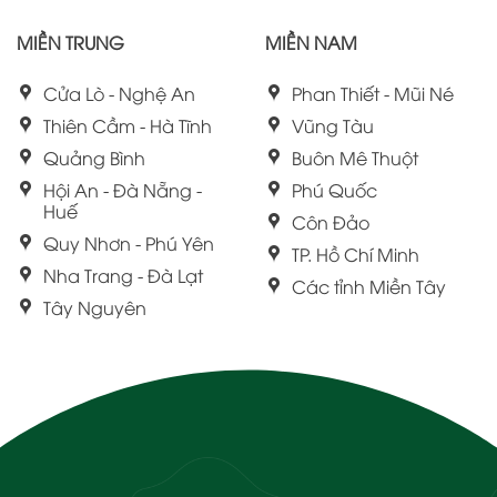
MIỀN TRUNG
MIỀN NAM
Cửa Lò - Nghệ An
Phan Thiết - Mũi Né
Thiên Cầm - Hà Tĩnh
Vũng Tàu
Quảng Bình
Buôn Mê Thuột
Hội An - Đà Nẵng -
Phú Quốc
Huế
Côn Đảo
Quy Nhơn - Phú Yên
TP. Hồ Chí Minh
Nha Trang - Đà Lạt
Các tỉnh Miền Tây
Tây Nguyên