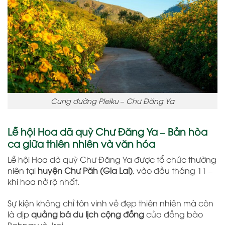
Cung đường Pleiku – Chư Đăng Ya
Lễ hội Hoa dã quỳ Chư Đăng Ya – Bản hòa
ca giữa thiên nhiên và văn hóa
Lễ hội Hoa dã quỳ Chư Đăng Ya được tổ chức thường
niên tại
huyện Chư Păh (Gia Lai)
, vào đầu tháng 11 –
khi hoa nở rộ nhất.
Sự kiện không chỉ tôn vinh vẻ đẹp thiên nhiên mà còn
là dịp
quảng bá du lịch cộng đồng
của đồng bào
Bahnar và Jrai.