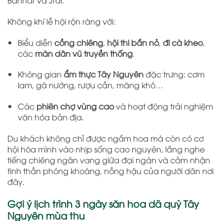
Không khí lễ hội rộn ràng với:
Biểu diễn
cồng chiêng
,
hội thi bắn nỏ
,
đi cà kheo
,
các
màn dân vũ truyền thống
.
Không gian
ẩm thực Tây Nguyên
đặc trưng: cơm
lam, gà nướng, rượu cần, măng khô…
Các
phiên chợ vùng cao
và hoạt động trải nghiệm
văn hóa bản địa.
Du khách không chỉ được ngắm hoa mà còn có cơ
hội hòa mình vào nhịp sống cao nguyên, lắng nghe
tiếng chiêng ngân vang giữa đại ngàn và cảm nhận
tinh thần phóng khoáng, nồng hậu của người dân nơi
đây.
Gợi ý lịch trình 3 ngày săn hoa dã quỳ Tây
Nguyên mùa thu