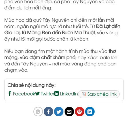
phá văn hóa bản địa, cà phê Tây Nguyên và các
điểm du lịch nổi tiếng.
Mùa hoa dã quỳ Tây Nguyên chỉ đến một lần mỗi
năm, ngắn ngủi mà rực rỡ như tuổi trẻ. Từ
Đà Lạt đến
Gia Lai, từ Măng Đen đến Buôn Ma Thuột
, sắc vàng
ấy như lời mời gọi bước chân lữ khách.
Nếu bạn đang tìm một hành trình mùa thu vừa
thơ
mộng, vừa đậm chất khám phá
, hãy xách balo lên
và đến Tây Nguyên – nơi mùa vàng đang chờ bạn
chạm vào.
Chia sẻ nội dung này:
Facebook
Twitter
LinkedIn
Sao chép link