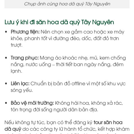
Chụp ảnh cùng hoa dã quỳ Tây Nguyên
Lưu ý khi đi săn hoa dã quỳ Tây Nguyên
Phương tiện:
Nên chọn xe gầm cao hoặc xe máy
khỏe, phanh tốt vì đường đèo, dốc, đất đỏ trơn
trượt.
Trang phục:
Mang áo khoác nhẹ, mũ, kem chống
nắng, nước uống – thời tiết ban ngày nắng, đêm
lạnh.
Liên lạc:
Chuẩn bị bản đồ offline vì một số khu vực
sóng yếu.
Bảo vệ môi trường:
Không hái hoa, không xả rác,
tôn trọng đời sống người dân bản địa.
Nếu không tự túc, bạn có thể đăng ký
tour săn hoa
dã quỳ
do các công ty lữ hành tổ chức, kết hợp khám