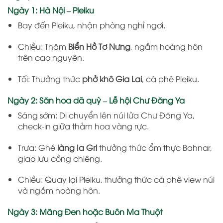
Ngày 1:
Hà Nội – Pleiku
Bay đến Pleiku, nhận phòng nghỉ ngơi.
Chiều: Thăm
Biển Hồ Tơ Nưng
, ngắm hoàng hôn
trên cao nguyên.
Tối: Thưởng thức
phở khô Gia Lai
, cà phê Pleiku.
Ngày 2:
Săn hoa dã quỳ – Lễ hội Chư Đăng Ya
Sáng sớm: Di chuyển lên núi lửa Chư Đăng Ya,
check-in giữa thảm hoa vàng rực.
Trưa: Ghé
làng Ia Gri
thưởng thức ẩm thực Bahnar,
giao lưu cồng chiêng.
Chiều: Quay lại Pleiku, thưởng thức cà phê view núi
và ngắm hoàng hôn.
Ngày 3:
Măng Đen hoặc Buôn Ma Thuột