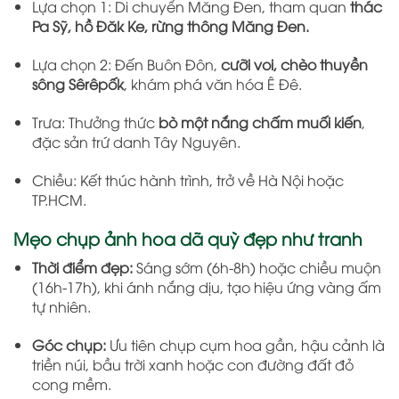
Lựa chọn 1: Di chuyển Măng Đen, tham quan
thác
Pa Sỹ, hồ Đăk Ke, rừng thông Măng Đen.
Lựa chọn 2: Đến Buôn Đôn,
cưỡi voi, chèo thuyền
sông Sêrêpốk
, khám phá văn hóa Ê Đê.
Trưa: Thưởng thức
bò một nắng chấm muối kiến
,
đặc sản trứ danh Tây Nguyên.
Chiều: Kết thúc hành trình, trở về Hà Nội hoặc
TP.HCM.
Mẹo chụp ảnh hoa dã quỳ đẹp như tranh
Thời điểm đẹp:
Sáng sớm (6h-8h) hoặc chiều muộn
(16h-17h), khi ánh nắng dịu, tạo hiệu ứng vàng ấm
tự nhiên.
Góc chụp:
Ưu tiên chụp cụm hoa gần, hậu cảnh là
triền núi, bầu trời xanh hoặc con đường đất đỏ
cong mềm.