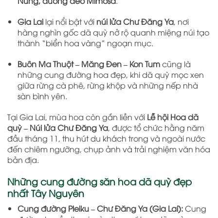
Nung, đường đèo Mimosa
.
Gia Lai
lại nổi bật với
núi lửa Chư Đăng Ya
, nơi
hàng nghìn gốc dã quỳ nở rộ quanh miệng núi tạo
thành “biển hoa vàng” ngoạn mục.
Buôn Ma Thuột – Măng Đen – Kon Tum
cũng là
những cung đường hoa đẹp, khi dã quỳ mọc xen
giữa rừng cà phê, rừng khộp và những nếp nhà
sàn bình yên.
Tại Gia Lai, mùa hoa còn gắn liền với
Lễ hội Hoa dã
quỳ – Núi lửa Chư Đăng Ya
, được tổ chức hằng năm
đầu tháng 11, thu hút du khách trong và ngoài nước
đến chiêm ngưỡng, chụp ảnh và trải nghiệm văn hóa
bản địa.
Những cung đường săn hoa dã quỳ đẹp
nhất Tây Nguyên
Cung đường Pleiku – Chư Đăng Ya (Gia Lai):
Cung