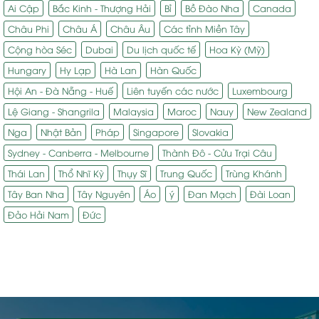
Ai Cập
Bắc Kinh - Thượng Hải
Bỉ
Bồ Đào Nha
Canada
Châu Phi
Châu Á
Châu Âu
Các tỉnh Miền Tây
Cộng hòa Séc
Dubai
Du lịch quốc tế
Hoa Kỳ (Mỹ)
Hungary
Hy Lạp
Hà Lan
Hàn Quốc
Hội An - Đà Nẵng - Huế
Liên tuyến các nước
Luxembourg
Lệ Giang - Shangrila
Malaysia
Maroc
Nauy
New Zealand
Nga
Nhật Bản
Pháp
Singapore
Slovakia
Sydney - Canberra - Melbourne
Thành Đô - Cửu Trại Câu
Thái Lan
Thổ Nhĩ Kỳ
Thụy Sĩ
Trung Quốc
Trùng Khánh
Tây Ban Nha
Tây Nguyên
Áo
ý
Đan Mạch
Đài Loan
Đảo Hải Nam
Đức