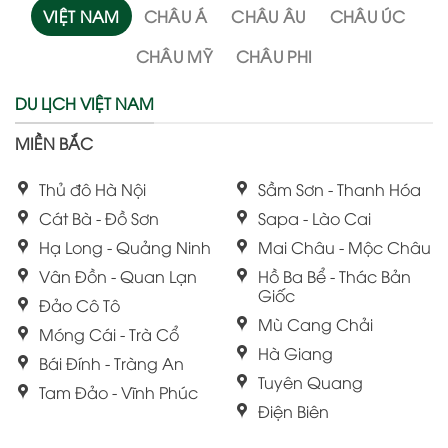
VIỆT NAM
CHÂU Á
CHÂU ÂU
CHÂU ÚC
CHÂU MỸ
CHÂU PHI
DU LỊCH VIỆT NAM
MIỀN BẮC
Thủ đô Hà Nội
Sầm Sơn - Thanh Hóa
Cát Bà - Đồ Sơn
Sapa - Lào Cai
Hạ Long - Quảng Ninh
Mai Châu - Mộc Châu
Vân Đồn - Quan Lạn
Hồ Ba Bể - Thác Bản
Giốc
Đảo Cô Tô
Mù Cang Chải
Móng Cái - Trà Cổ
Hà Giang
Bái Đính - Tràng An
Tuyên Quang
Tam Đảo - Vĩnh Phúc
Điện Biên