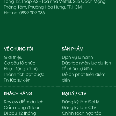
Tầng 12, Tháp A2 - Tòa nhà Viettel, 285 Cách Mạng
Tháng Tám, Phường Hòa Hưng, TP.HCM
Hotline:
0899.909.936
VỀ CHÚNG TÔI
SẢN PHẨM
Giới thiệu
Dịch vụ lữ hành
Cơ cấu tổ chức
Đào tạo nhân lực du lịch
Hoạt động xã hội
Tổ chức sự kiện
Thành tích đạt được
Đề án phát triển điểm
Tin tức sự kiện
đến
KHÁCH HÀNG
ĐẠI LÝ / CTV
Review điểm du lịch
Đăng ký làm Đại lý
Cẩm nang đi tour
Đăng ký làm CTV
Đi đâu 12 tháng
Chính sách hợp tác