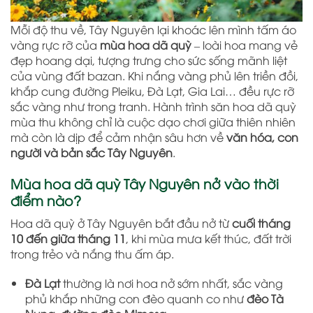
Mỗi độ thu về, Tây Nguyên lại khoác lên mình tấm áo
vàng rực rỡ của
mùa hoa dã quỳ
– loài hoa mang vẻ
đẹp hoang dại, tượng trưng cho sức sống mãnh liệt
của vùng đất bazan. Khi nắng vàng phủ lên triền đồi,
khắp cung đường Pleiku, Đà Lạt, Gia Lai… đều rực rỡ
sắc vàng như trong tranh. Hành trình săn hoa dã quỳ
mùa thu không chỉ là cuộc dạo chơi giữa thiên nhiên
mà còn là dịp để cảm nhận sâu hơn về
văn hóa, con
người và bản sắc Tây Nguyên
.
Mùa hoa dã quỳ Tây Nguyên nở vào thời
điểm nào?
Hoa dã quỳ ở Tây Nguyên bắt đầu nở từ
cuối tháng
10 đến giữa tháng 11
, khi mùa mưa kết thúc, đất trời
trong trẻo và nắng thu ấm áp.
Đà Lạt
thường là nơi hoa nở sớm nhất, sắc vàng
phủ khắp những con đèo quanh co như
đèo Tà