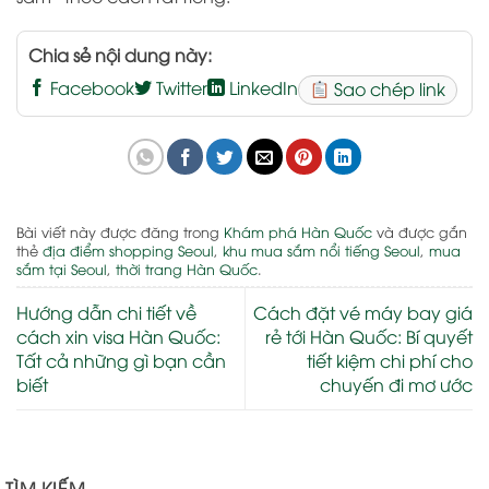
Chia sẻ nội dung này:
Facebook
Twitter
LinkedIn
Sao chép link
Bài viết này được đăng trong
Khám phá Hàn Quốc
và được gắn
thẻ
địa điểm shopping Seoul
,
khu mua sắm nổi tiếng Seoul
,
mua
sắm tại Seoul
,
thời trang Hàn Quốc
.
Hướng dẫn chi tiết về
Cách đặt vé máy bay giá
cách xin visa Hàn Quốc:
rẻ tới Hàn Quốc: Bí quyết
Tất cả những gì bạn cần
tiết kiệm chi phí cho
biết
chuyến đi mơ ước
TÌM KIẾM