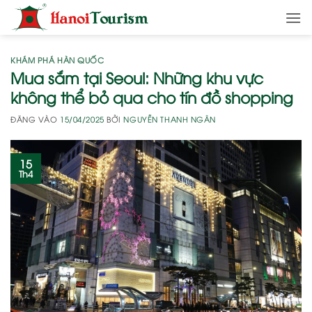
Bỏ
qua
nội
dung
KHÁM PHÁ HÀN QUỐC
Mua sắm tại Seoul: Những khu vực
không thể bỏ qua cho tín đồ shopping
ĐĂNG VÀO
15/04/2025
BỞI
NGUYỄN THANH NGÂN
15
Th4