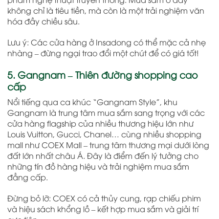
không chỉ là tiêu tiền, mà còn là một trải nghiệm văn
hóa đầy chiều sâu.
Lưu ý: Các cửa hàng ở Insadong có thể mặc cả nhẹ
nhàng – đừng ngại trao đổi một chút để có giá tốt!
5. Gangnam – Thiên đường shopping cao
cấp
Nổi tiếng qua ca khúc “Gangnam Style”, khu
Gangnam là trung tâm mua sắm sang trọng với các
cửa hàng flagship của nhiều thương hiệu lớn như
Louis Vuitton, Gucci, Chanel… cùng nhiều shopping
mall như COEX Mall – trung tâm thương mại dưới lòng
đất lớn nhất châu Á. Đây là điểm đến lý tưởng cho
những tín đồ hàng hiệu và trải nghiệm mua sắm
đẳng cấp.
Đừng bỏ lỡ: COEX có cả thủy cung, rạp chiếu phim
và hiệu sách khổng lồ – kết hợp mua sắm và giải trí