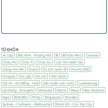
TỪ KHÓA
Ai Cập
Bắc Kinh - Thượng Hải
Bỉ
Bồ Đào Nha
Canada
Châu Phi
Châu Á
Châu Âu
Các tỉnh Miền Tây
Cộng hòa Séc
Dubai
Du lịch quốc tế
Hoa Kỳ (Mỹ)
Hungary
Hy Lạp
Hà Lan
Hàn Quốc
Hội An - Đà Nẵng - Huế
Liên tuyến các nước
Luxembourg
Lệ Giang - Shangrila
Malaysia
Maroc
Nauy
New Zealand
Nga
Nhật Bản
Pháp
Singapore
Slovakia
Sydney - Canberra - Melbourne
Thành Đô - Cửu Trại Câu