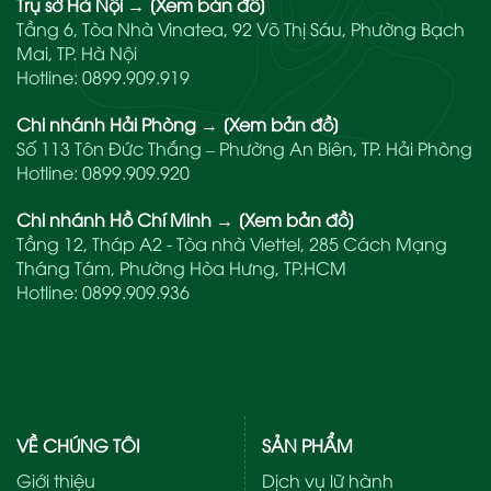
Trụ sở Hà Nội
→
[Xem bản đồ]
Tầng 6, Tòa Nhà Vinatea, 92 Võ Thị Sáu, Phường Bạch
Mai, TP. Hà Nội
Hotline:
0899.909.919
Chi nhánh Hải Phòng
→
[Xem bản đồ]
Số 113 Tôn Đức Thắng – Phường An Biên, TP. Hải Phòng
Hotline:
0899.909.920
Chi nhánh Hồ Chí Minh
→
[Xem bản đồ]
Tầng 12, Tháp A2 - Tòa nhà Viettel, 285 Cách Mạng
Tháng Tám, Phường Hòa Hưng, TP.HCM
Hotline:
0899.909.936
VỀ CHÚNG TÔI
SẢN PHẨM
Giới thiệu
Dịch vụ lữ hành