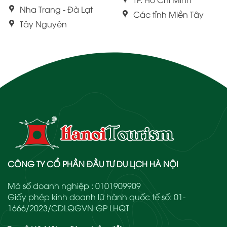
Nha Trang - Đà Lạt
Các tỉnh Miền Tây
Tây Nguyên
CÔNG TY CỔ PHẦN ĐẦU TƯ DU LỊCH HÀ NỘI
Mã số doanh nghiệp : 0101909909
Giấy phép kinh doanh lữ hành quốc tế số: 01-
1666/2023/CDLQGVN-GP LHQT