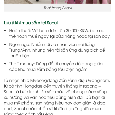
Thời trang Seoul
Lưu ý khi mua sắm tại Seoul
Hoàn thuế: Với hóa đơn trên 30,000 KRW, bạn có
thể hoàn thuế ngay tại cửa hàng hoặc tại sân bay.
Ngôn ngữ: Nhiều nơi có nhân viên nói tiếng
Trung/Anh, nhưng nên tải sẵn ứng dụng dịch để
thuận tiện.
Thẻ T-money: Dùng để di chuyển dễ dàng giữa
các khu mua sắm bằng tàu điện ngầm.
Từ nhộn nhịp Myeongdong đến sành điệu Gangnam,
từ cá tính Hongdae đến truyền thống Insadong –
Seoul là bức tranh đa sắc màu về phong cách sống,
xu hướng và văn hóa tiêu dùng hiện đại. Dù bạn đi
mua mỹ phẩm, săn hàng hiệu hay đơn giản là dạo
chơi, Seoul chắc chắn sẽ khiến bạn “nghiện mua
sắm” theo cách rất riêng.