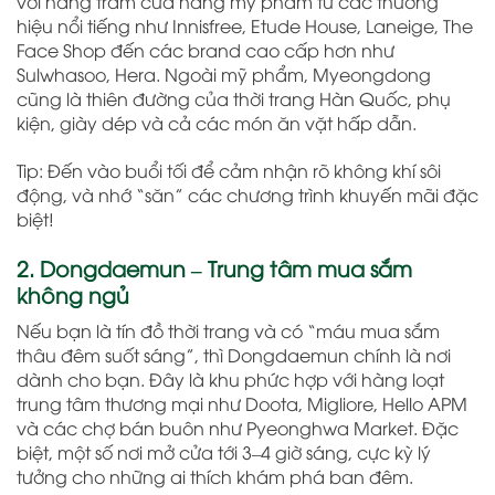
với hàng trăm cửa hàng mỹ phẩm từ các thương
hiệu nổi tiếng như Innisfree, Etude House, Laneige, The
Face Shop đến các brand cao cấp hơn như
Sulwhasoo, Hera. Ngoài mỹ phẩm, Myeongdong
cũng là thiên đường của thời trang Hàn Quốc, phụ
kiện, giày dép và cả các món ăn vặt hấp dẫn.
Tip: Đến vào buổi tối để cảm nhận rõ không khí sôi
động, và nhớ “săn” các chương trình khuyến mãi đặc
biệt!
2. Dongdaemun – Trung tâm mua sắm
không ngủ
Nếu bạn là tín đồ thời trang và có “máu mua sắm
thâu đêm suốt sáng”, thì Dongdaemun chính là nơi
dành cho bạn. Đây là khu phức hợp với hàng loạt
trung tâm thương mại như Doota, Migliore, Hello APM
và các chợ bán buôn như Pyeonghwa Market. Đặc
biệt, một số nơi mở cửa tới 3–4 giờ sáng, cực kỳ lý
tưởng cho những ai thích khám phá ban đêm.