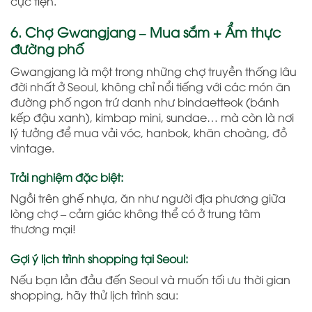
cực tiện.
6. Chợ Gwangjang – Mua sắm + Ẩm thực
đường phố
Gwangjang là một trong những chợ truyền thống lâu
đời nhất ở Seoul, không chỉ nổi tiếng với các món ăn
đường phố ngon trứ danh như bindaetteok (bánh
kếp đậu xanh), kimbap mini, sundae… mà còn là nơi
lý tưởng để mua vải vóc, hanbok, khăn choàng, đồ
vintage.
Trải nghiệm đặc biệt:
Ngồi trên ghế nhựa, ăn như người địa phương giữa
lòng chợ – cảm giác không thể có ở trung tâm
thương mại!
Gợi ý lịch trình shopping tại Seoul:
Nếu bạn lần đầu đến Seoul và muốn tối ưu thời gian
shopping, hãy thử lịch trình sau: