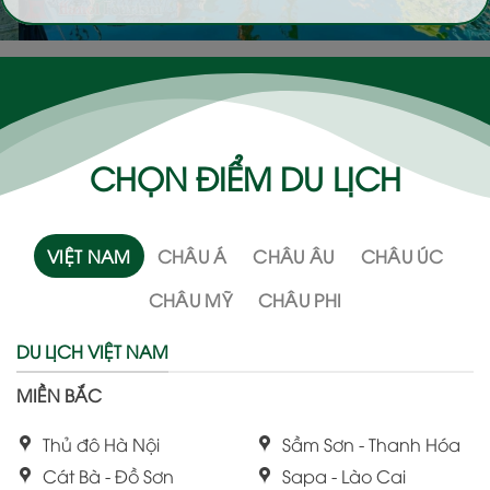
CHỌN ĐIỂM DU LỊCH
VIỆT NAM
CHÂU Á
CHÂU ÂU
CHÂU ÚC
CHÂU MỸ
CHÂU PHI
DU LỊCH VIỆT NAM
MIỀN BẮC
Thủ đô Hà Nội
Sầm Sơn - Thanh Hóa
Cát Bà - Đồ Sơn
Sapa - Lào Cai