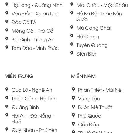
Hạ Long - Quảng Ninh
Mai Châu - Mộc Châu
Vân Đồn - Quan Lạn
Hồ Ba Bể - Thác Bản
Giốc
Đảo Cô Tô
Mù Cang Chải
Móng Cái - Trà Cổ
Hà Giang
Bái Đính - Tràng An
Tuyên Quang
Tam Đảo - Vĩnh Phúc
Điện Biên
MIỀN TRUNG
MIỀN NAM
Cửa Lò - Nghệ An
Phan Thiết - Mũi Né
Thiên Cầm - Hà Tĩnh
Vũng Tàu
Quảng Bình
Buôn Mê Thuột
Hội An - Đà Nẵng -
Phú Quốc
Huế
Côn Đảo
Quy Nhơn - Phú Yên
TP. Hồ Chí Minh