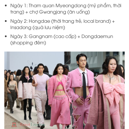
Ngày 1: Tham quan Myeongdong (mỹ phẩm, thời
trang) + chợ Gwangjang (ăn uống)
Ngày 2: Hongdae (thời trang trẻ, local brand) +
Insadong (quà lưu niệm)
Ngày 3: Gangnam (cao cấp) + Dongdaemun
(shopping đêm)