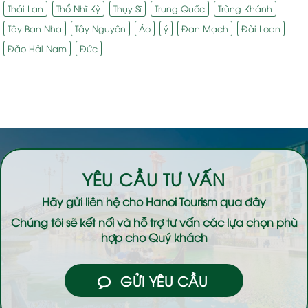
Thái Lan
Thổ Nhĩ Kỳ
Thụy Sĩ
Trung Quốc
Trùng Khánh
Tây Ban Nha
Tây Nguyên
Áo
ý
Đan Mạch
Đài Loan
Đảo Hải Nam
Đức
YÊU CẦU TƯ VẤN
Hãy gửi liên hệ cho
Hanoi Tourism
qua đây
Chúng tôi sẽ kết nối và hỗ trợ tư vấn các lựa chọn phù
hợp cho Quý khách
GỬI YÊU CẦU