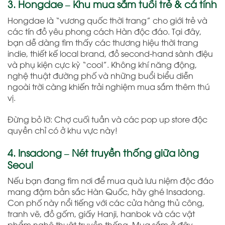
3. Hongdae – Khu mua sắm tuổi trẻ & cá tính
Hongdae là “vương quốc thời trang” cho giới trẻ và
các tín đồ yêu phong cách Hàn độc đáo. Tại đây,
bạn dễ dàng tìm thấy các thương hiệu thời trang
indie, thiết kế local brand, đồ second-hand sành điệu
và phụ kiện cực kỳ “cool”. Không khí năng động,
nghệ thuật đường phố và những buổi biểu diễn
ngoài trời càng khiến trải nghiệm mua sắm thêm thú
vị.
Đừng bỏ lỡ: Chợ cuối tuần và các pop up store độc
quyền chỉ có ở khu vực này!
4. Insadong – Nét truyền thống giữa lòng
Seoul
Nếu bạn đang tìm nơi để mua quà lưu niệm độc đáo
mang đậm bản sắc Hàn Quốc, hãy ghé Insadong.
Con phố này nổi tiếng với các cửa hàng thủ công,
tranh vẽ, đồ gốm, giấy Hanji, hanbok và các vật
phẩm nghệ thuật truyền thống. Mua sắm ở đây