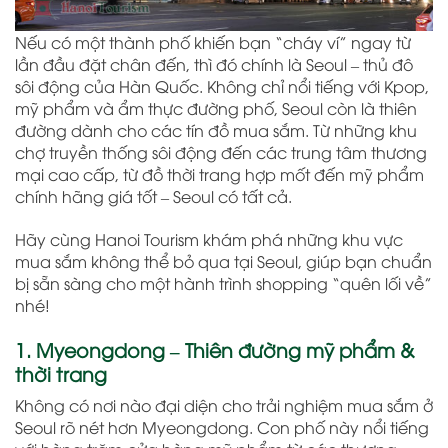
Nếu có một thành phố khiến bạn “cháy ví” ngay từ
lần đầu đặt chân đến, thì đó chính là Seoul – thủ đô
sôi động của Hàn Quốc. Không chỉ nổi tiếng với Kpop,
mỹ phẩm và ẩm thực đường phố, Seoul còn là thiên
đường dành cho các tín đồ mua sắm. Từ những khu
chợ truyền thống sôi động đến các trung tâm thương
mại cao cấp, từ đồ thời trang hợp mốt đến mỹ phẩm
chính hãng giá tốt – Seoul có tất cả.
Hãy cùng Hanoi Tourism khám phá những khu vực
mua sắm không thể bỏ qua tại Seoul, giúp bạn chuẩn
bị sẵn sàng cho một hành trình shopping “quên lối về”
nhé!
1. Myeongdong – Thiên đường mỹ phẩm &
thời trang
Không có nơi nào đại diện cho trải nghiệm mua sắm ở
Seoul rõ nét hơn Myeongdong. Con phố này nổi tiếng