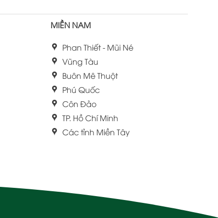
MIỀN NAM
Phan Thiết - Mũi Né
Vũng Tàu
Buôn Mê Thuột
Phú Quốc
Côn Đảo
TP. Hồ Chí Minh
Các tỉnh Miền Tây