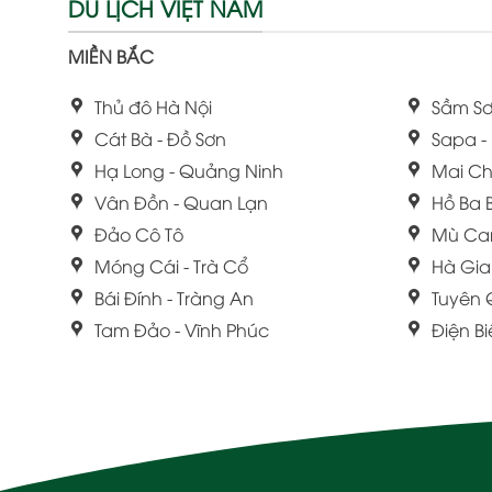
DU LỊCH VIỆT NAM
MIỀN BẮC
Thủ đô Hà Nội
Sầm Sơ
Cát Bà - Đồ Sơn
Sapa -
Hạ Long - Quảng Ninh
Mai Ch
Vân Đồn - Quan Lạn
Hồ Ba 
Đảo Cô Tô
Mù Ca
Móng Cái - Trà Cổ
Hà Gi
Bái Đính - Tràng An
Tuyên
Tam Đảo - Vĩnh Phúc
Điện B