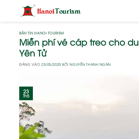
Bỏ
qua
nội
dung
BẢN TIN HANOI TOURISM
Miễn phí vé cáp treo cho du
Yên Tử
ĐĂNG VÀO
23/05/2025
BỞI
NGUYỄN THANH NGÂN
23
Th5