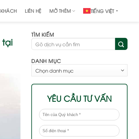
 KHÁCH
LIÊN HỆ
MỞ THÊM
TIẾNG VIỆT
▼
TÌM KIẾM
tại
DANH MỤC
DANH
MỤC
YÊU CẦU TƯ VẤN