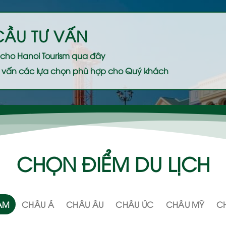
CẦU TƯ VẤN
ệ cho
Hanoi Tourism
qua đây
 tư vấn các lựa chọn phù hợp cho Quý khách
CHỌN ĐIỂM DU LỊCH
NAM
CHÂU Á
CHÂU ÂU
CHÂU ÚC
CHÂU MỸ
CH