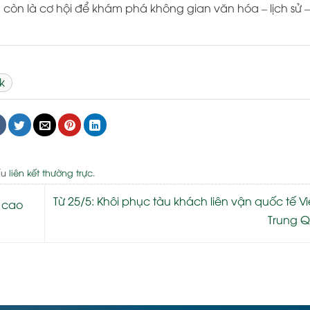
 còn là cơ hội để khám phá không gian văn hóa – lịch sử –
k
ấu
liên kết thường trực
.
Từ 25/5: Khôi phục tàu khách liên vận quốc tế V
a cao
Trung 