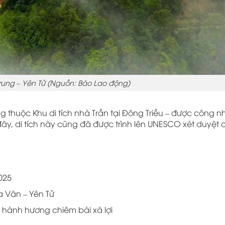
ung – Yên Tử (Nguồn: Báo Lao động)
 thuộc Khu di tích nhà Trần tại Đông Triều – được công nh
 đây, di tích này cũng đã được trình lên UNESCO xét duyệt
025
a Vân – Yên Tử
 hành hương chiêm bái xá lợi