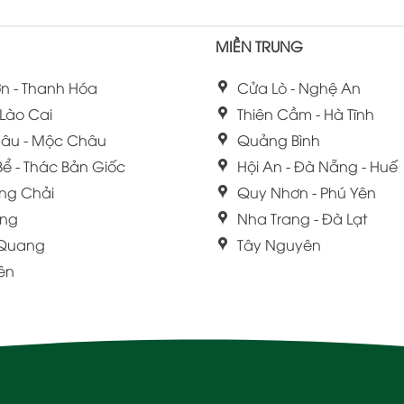
MIỀN TRUNG
n - Thanh Hóa
Cửa Lò - Nghệ An
 Lào Cai
Thiên Cầm - Hà Tĩnh
âu - Mộc Châu
Quảng Bình
Bể - Thác Bản Giốc
Hội An - Đà Nẵng - Huế
ng Chải
Quy Nhơn - Phú Yên
ang
Nha Trang - Đà Lạt
 Quang
Tây Nguyên
iên