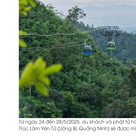
Từ ngày 24 đến 28/5/2025, du khách và phật tử hà
Trúc Lâm Yên Tử (Uông Bí, Quảng Ninh) sẽ được miễ