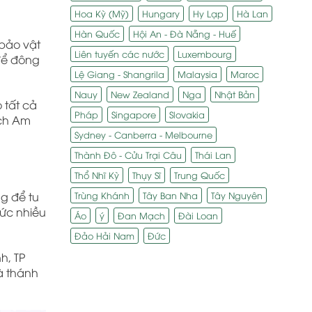
Hoa Kỳ (Mỹ)
Hungary
Hy Lạp
Hà Lan
Hàn Quốc
Hội An - Đà Nẵng - Huế
 bảo vật
Liên tuyến các nước
Luxembourg
 để đông
Lệ Giang - Shangrila
Malaysia
Maroc
Nauy
New Zealand
Nga
Nhật Bản
 tất cả
Pháp
Singapore
Slovakia
ích Am
Sydney - Canberra - Melbourne
Thành Đô - Cửu Trại Câu
Thái Lan
Thổ Nhĩ Kỳ
Thụy Sĩ
Trung Quốc
Trùng Khánh
Tây Ban Nha
Tây Nguyên
g để tu
hức nhiều
Áo
ý
Đan Mạch
Đài Loan
Đảo Hải Nam
Đức
h, TP
à thánh