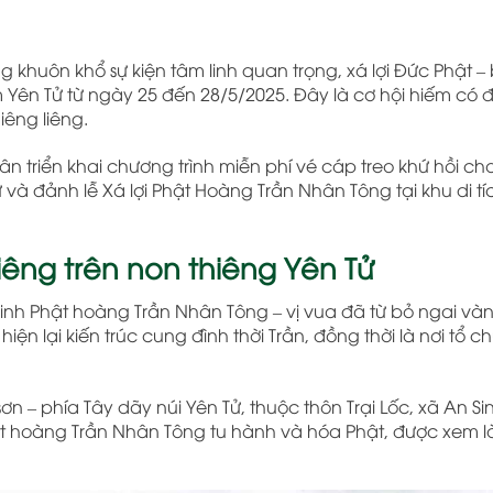
ng khuôn khổ sự kiện tâm linh quan trọng, xá lợi Đức Phật –
âm Yên Tử từ ngày 25 đến 28/5/2025. Đây là cơ hội hiếm có
iêng liêng.
 triển khai chương trình miễn phí vé cáp treo khứ hồi cho
và đảnh lễ Xá lợi Phật Hoàng Trần Nhân Tông tại khu di t
iêng trên non thiêng Yên Tử
nh Phật hoàng Trần Nhân Tông – vị vua đã từ bỏ ngai vàn
hiện lại kiến trúc cung đình thời Trần, đồng thời là nơi tổ c
 – phía Tây dãy núi Yên Tử, thuộc thôn Trại Lốc, xã An Sin
ật hoàng Trần Nhân Tông tu hành và hóa Phật, được xem l