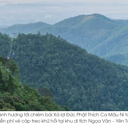
nh hương tới chiêm bái Xá lợi Đức Phật Thích Ca Mâu Ni 
n phí vé cáp treo khứ hồi tại khu di tích Ngọa Vân – Yên T