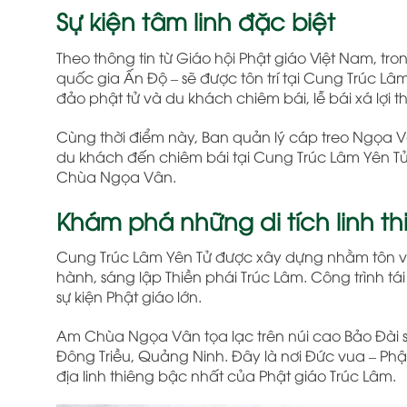
Sự kiện tâm linh đặc biệt
Theo thông tin từ Giáo hội Phật giáo Việt Nam, tro
quốc gia Ấn Độ – sẽ được tôn trí tại Cung Trúc L
đảo phật tử và du khách chiêm bái, lễ bái xá lợi th
Cùng thời điểm này, Ban quản lý cáp treo Ngọa Vân
du khách đến chiêm bái tại Cung Trúc Lâm Yên Tử 
Chùa Ngọa Vân.
Khám phá những di tích linh th
Cung Trúc Lâm Yên Tử được xây dựng nhằm tôn vi
hành, sáng lập Thiền phái Trúc Lâm. Công trình tái 
sự kiện Phật giáo lớn.
Am Chùa Ngọa Vân tọa lạc trên núi cao Bảo Đài sơn
Đông Triều, Quảng Ninh. Đây là nơi Đức vua – Ph
địa linh thiêng bậc nhất của Phật giáo Trúc Lâm.