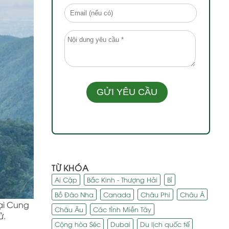
TỪ KHÓA
Ai Cập
Bắc Kinh - Thượng Hải
Bỉ
Bồ Đào Nha
Canada
Châu Phi
Châu Á
tại Cung
Châu Âu
Các tỉnh Miền Tây
ử.
Cộng hòa Séc
Dubai
Du lịch quốc tế