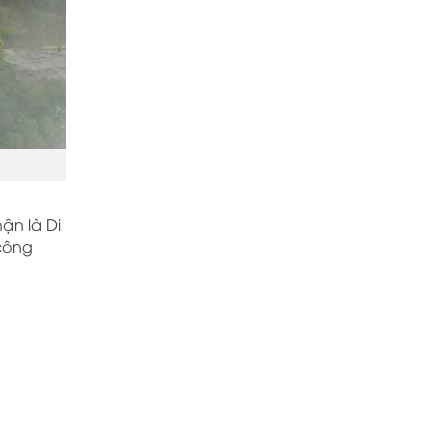
ận là Di
 công