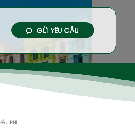
GỬI YÊU CẦU
ÂU PHI