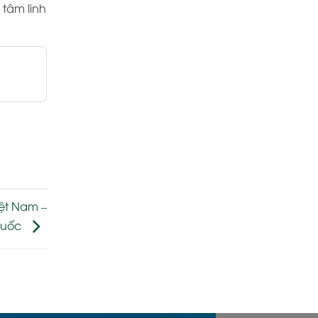
 tâm linh
iệt Nam –
Quốc