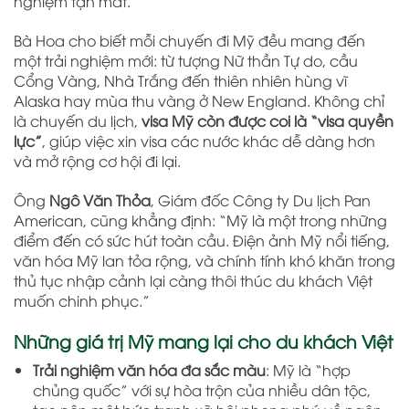
nghiệm tận mắt.”
Bà Hoa cho biết mỗi chuyến đi Mỹ đều mang đến
một trải nghiệm mới: từ tượng Nữ thần Tự do, cầu
Cổng Vàng, Nhà Trắng đến thiên nhiên hùng vĩ
Alaska hay mùa thu vàng ở New England. Không chỉ
là chuyến du lịch,
visa Mỹ còn được coi là “visa quyền
lực”
, giúp việc xin visa các nước khác dễ dàng hơn
và mở rộng cơ hội đi lại.
Ông
Ngô Văn Thỏa
, Giám đốc Công ty Du lịch Pan
American, cũng khẳng định: “Mỹ là một trong những
điểm đến có sức hút toàn cầu. Điện ảnh Mỹ nổi tiếng,
văn hóa Mỹ lan tỏa rộng, và chính tính khó khăn trong
thủ tục nhập cảnh lại càng thôi thúc du khách Việt
muốn chinh phục.”
Những giá trị Mỹ mang lại cho du khách Việt
Trải nghiệm văn hóa đa sắc màu
: Mỹ là “hợp
chủng quốc” với sự hòa trộn của nhiều dân tộc,