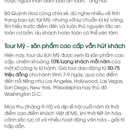
hoặc người thân đảm bảo an toàn,” ông nói.
Bà Quỳnh Hoa cũng chia sẻ, dù nghe nhiều về tình
trạng bạo lực tại Mỹ, nhưng với sự chuẩn bị kỹ càng,
tìm hiểu trước điểm đến và tuân thủ nguyên tắc an
toàn cơ bản, du khách hoàn toàn có thể yên tâm.
Tour Mỹ – sản phẩm cao cấp vẫn hút khách
Hiện nay, tour du lịch Mỹ được xem là sản phẩm cao
cấp, chiếm khoảng
10% lượng khách mỗi năm
của
một số công ty lữ hành. Giá tour dao động từ
50-75
triệu đồng
cho hành trình 7-9 ngày, qua các điểm
đến nổi tiếng như Los Angeles, Hollywood, Las Vegas,
San Diego, New York, Philadelphia hay thủ đô
Washington D.C.
Mùa thu (tháng 9-10) và dịp lễ hội cuối năm là thời
điểm cao điểm khách Việt đi Mỹ, khi thời tiết ôn hòa,
cảnh sắc rực rỡ và nhiều hoạt động văn hóa – giải trí
hấp dẫn.