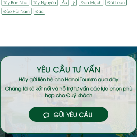
Tây Ban Nha
Tây Nguyên
Áo
ý
Đan Mạch
Đài Loan
Đảo Hải Nam
Đức
YÊU CẦU TƯ VẤN
Hãy gửi liên hệ cho
Hanoi Tourism
qua đây
Chúng tôi sẽ kết nối và hỗ trợ tư vấn các lựa chọn phù
hợp cho Quý khách
GỬI YÊU CẦU