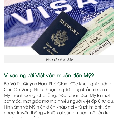
Visa du lịch Mỹ
Vì sao người Việt vẫn muốn đến Mỹ?
Bà
Vũ Thị Quỳnh Hoa
, Phó Giám đốc Khu nghỉ dưỡng
Con Gà Vàng Ninh Thuận, người từng 4 lần xin visa
Mỹ thành công, cho rằng: “Đặt chân đến Mỹ là một
cột mốc, một giấc mơ mà nhiều người Việt ấp ủ từ lâu.
Hình ảnh về Mỹ hiện diện khắp nơi – từ phim ảnh, âm
nhạc, truyền thông – khiến ai cũng muốn một lần trải