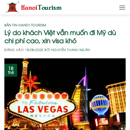
Bỏ
qua
nội
dung
BẢN TIN HANOI TOURISM
Lý do khách Việt vẫn muốn đi Mỹ dù
chi phí cao, xin visa khó
ĐĂNG VÀO
18/08/2025
BỞI
NGUYỄN THANH NGÂN
18
Th8