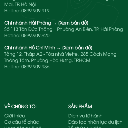
Mai, TP. Hà Nội
Hotline:
0899.909.919
Chi nhánh Hải Phòng
→
[Xem bản đồ]
Số 113 Tôn Đức Thắng – Phường An Biên, TP. Hải Phòng
Hotline:
0899.909.920
Chi nhánh Hồ Chí Minh
→
[Xem bản đồ]
Tầng 12, Tháp A2 - Tòa nhà Viettel, 285 Cách Mạng
Tháng Tám, Phường Hòa Hưng, TP.HCM
Hotline:
0899.909.936
VỀ CHÚNG TÔI
SẢN PHẨM
Giới thiệu
Dịch vụ lữ hành
Cơ cấu tổ chức
Đào tạo nhân lực du lịch
Hoạt động xã hội
Tổ chức sự kiện