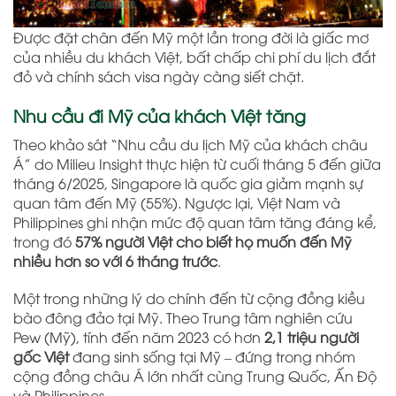
Được đặt chân đến Mỹ một lần trong đời là giấc mơ
của nhiều du khách Việt, bất chấp chi phí du lịch đắt
đỏ và chính sách visa ngày càng siết chặt.
Nhu cầu đi Mỹ của khách Việt tăng
Theo khảo sát “Nhu cầu du lịch Mỹ của khách châu
Á” do Milieu Insight thực hiện từ cuối tháng 5 đến giữa
tháng 6/2025, Singapore là quốc gia giảm mạnh sự
quan tâm đến Mỹ (55%). Ngược lại, Việt Nam và
Philippines ghi nhận mức độ quan tâm tăng đáng kể,
trong đó
57% người Việt cho biết họ muốn đến Mỹ
nhiều hơn so với 6 tháng trước
.
Một trong những lý do chính đến từ cộng đồng kiều
bào đông đảo tại Mỹ. Theo Trung tâm nghiên cứu
Pew (Mỹ), tính đến năm 2023 có hơn
2,1 triệu người
gốc Việt
đang sinh sống tại Mỹ – đứng trong nhóm
cộng đồng châu Á lớn nhất cùng Trung Quốc, Ấn Độ
và Philippines.