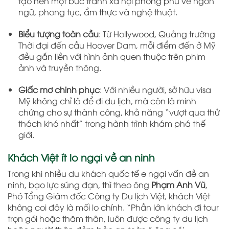
tạo nên một bức tranh xã hội phong phú về ngôn
ngữ, phong tục, ẩm thực và nghệ thuật.
Biểu tượng toàn cầu
: Từ Hollywood, Quảng trường
Thời đại đến cầu Hoover Dam, mỗi điểm đến ở Mỹ
đều gắn liền với hình ảnh quen thuộc trên phim
ảnh và truyền thông.
Giấc mơ chinh phục
: Với nhiều người, sở hữu visa
Mỹ không chỉ là để đi du lịch, mà còn là minh
chứng cho sự thành công, khả năng “vượt qua thử
thách khó nhất” trong hành trình khám phá thế
giới.
Khách Việt ít lo ngại về an ninh
Trong khi nhiều du khách quốc tế e ngại vấn đề an
ninh, bạo lực súng đạn, thì theo ông
Phạm Anh Vũ
,
Phó Tổng Giám đốc Công ty Du lịch Việt, khách Việt
không coi đây là mối lo chính. “Phần lớn khách đi tour
trọn gói hoặc thăm thân, luôn được công ty du lịch