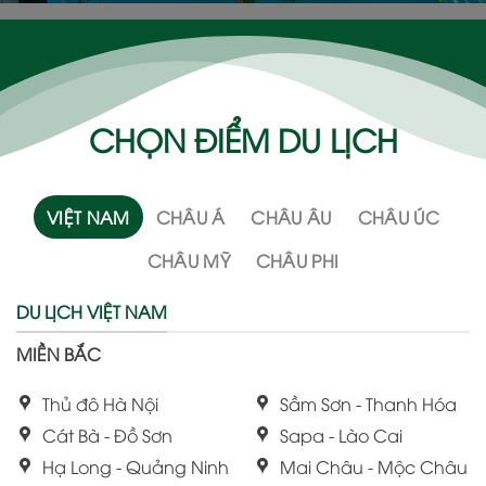
CHỌN ĐIỂM DU LỊCH
VIỆT NAM
CHÂU Á
CHÂU ÂU
CHÂU ÚC
CHÂU MỸ
CHÂU PHI
DU LỊCH VIỆT NAM
MIỀN BẮC
Thủ đô Hà Nội
Sầm Sơn - Thanh Hóa
Cát Bà - Đồ Sơn
Sapa - Lào Cai
Hạ Long - Quảng Ninh
Mai Châu - Mộc Châu