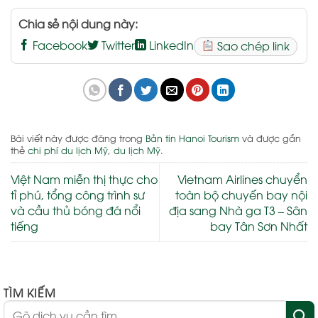
Chia sẻ nội dung này:
Facebook
Twitter
LinkedIn
Sao chép link
Bài viết này được đăng trong
Bản tin Hanoi Tourism
và được gắn
thẻ
chi phí du lịch Mỹ
,
du lịch Mỹ
.
Việt Nam miễn thị thực cho
Vietnam Airlines chuyển
tỉ phú, tổng công trình sư
toàn bộ chuyến bay nội
và cầu thủ bóng đá nổi
địa sang Nhà ga T3 – Sân
tiếng
bay Tân Sơn Nhất
TÌM KIẾM