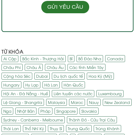
TỪ KHÓA
Ai Cập
Bắc Kinh - Thượng Hải
Bỉ
Bồ Đào Nha
Canada
Châu Phi
Châu Á
Châu Âu
Các tỉnh Miền Tây
Cộng hòa Séc
Dubai
Du lịch quốc tế
Hoa Kỳ (Mỹ)
Hungary
Hy Lạp
Hà Lan
Hàn Quốc
Hội An - Đà Nẵng - Huế
Liên tuyến các nước
Luxembourg
Lệ Giang - Shangrila
Malaysia
Maroc
Nauy
New Zealand
Nga
Nhật Bản
Pháp
Singapore
Slovakia
Sydney - Canberra - Melbourne
Thành Đô - Cửu Trại Câu
Thái Lan
Thổ Nhĩ Kỳ
Thụy Sĩ
Trung Quốc
Trùng Khánh