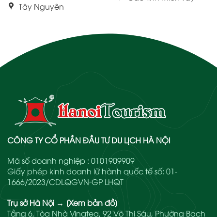
Tây Nguyên
CÔNG TY CỔ PHẦN ĐẦU TƯ DU LỊCH HÀ NỘI
Mã số doanh nghiệp : 0101909909
Giấy phép kinh doanh lữ hành quốc tế số: 01-
1666/2023/CDLQGVN-GP LHQT
Trụ sở Hà Nội
→
[Xem bản đồ]
Tầng 6, Tòa Nhà Vinatea, 92 Võ Thị Sáu, Phường Bạch