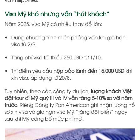
Visa Mỹ khó nhưng vẫn “hút khách”
Năm 2025, visa Mỹ có nhiều thay đổi lớn:
Dừng chương trình miễn phỏng vấn khi gia hạn
visa từ 2/9.
Tăng phí visa tối thiểu 250 USD từ 1/10.
Thí điểm yêu cầu
nộp bảo lãnh đến 15.000 USD
khi
xin visa, áp dụng từ 20/8.
Tuy nhiên, theo các công ty du lịch,
lượng khách Việt
đặt tour đi Mỹ quý III và IV vẫn tăng 5-10% so với năm
trước
. Riêng Công ty Pan American ghi nhận lượng hồ
sơ xin visa và gia hạn visa Mỹ “tăng đột biến” ngay
sau khi Mỹ công bố mức phí mới.