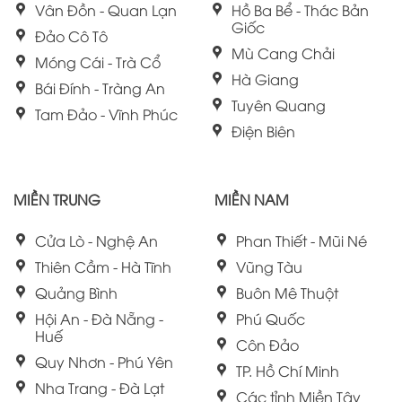
Vân Đồn - Quan Lạn
Hồ Ba Bể - Thác Bản
Giốc
Đảo Cô Tô
Mù Cang Chải
Móng Cái - Trà Cổ
Hà Giang
Bái Đính - Tràng An
Tuyên Quang
Tam Đảo - Vĩnh Phúc
Điện Biên
MIỀN TRUNG
MIỀN NAM
Cửa Lò - Nghệ An
Phan Thiết - Mũi Né
Thiên Cầm - Hà Tĩnh
Vũng Tàu
Quảng Bình
Buôn Mê Thuột
Hội An - Đà Nẵng -
Phú Quốc
Huế
Côn Đảo
Quy Nhơn - Phú Yên
TP. Hồ Chí Minh
Nha Trang - Đà Lạt
Các tỉnh Miền Tây