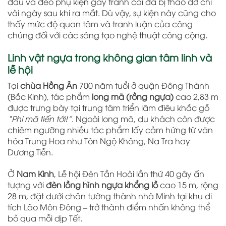
đầu và đeo phụ kiện gây tranh cãi đã bị tháo dỡ chỉ
vài ngày sau khi ra mắt. Dù vậy, sự kiện này cũng cho
thấy mức độ quan tâm và tranh luận của công
chúng đối với các sáng tạo nghệ thuật công cộng.
Linh vật ngựa trong không gian tâm linh và
lễ hội
Tại
chùa Hồng Ân
700 năm tuổi ở quận Đông Thành
(Bắc Kinh), tác phẩm
long mã (rồng ngựa)
cao 2,83 m
được trưng bày tại trung tâm triển lãm điêu khắc gỗ
“Phi mã tiến tới!”
. Ngoài long mã, du khách còn được
chiêm ngưỡng nhiều tác phẩm lấy cảm hứng từ văn
hóa Trung Hoa như Tôn Ngộ Không, Na Tra hay
Dương Tiễn.
Ở
Nam Kinh
, Lễ hội Đèn Tần Hoài lần thứ 40 gây ấn
tượng với
đèn lồng hình ngựa khổng lồ
cao 15 m, rộng
28 m, đặt dưới chân tường thành nhà Minh tại khu di
tích Lão Môn Đông – trở thành điểm nhấn không thể
bỏ qua mỗi dịp Tết.