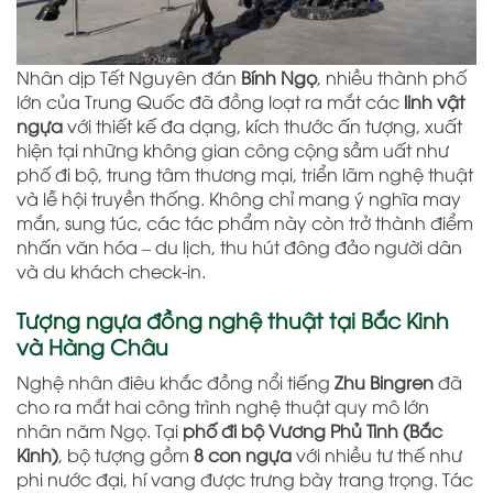
Nhân dịp Tết Nguyên đán
Bính Ngọ
, nhiều thành phố
lớn của Trung Quốc đã đồng loạt ra mắt các
linh vật
ngựa
với thiết kế đa dạng, kích thước ấn tượng, xuất
hiện tại những không gian công cộng sầm uất như
phố đi bộ, trung tâm thương mại, triển lãm nghệ thuật
và lễ hội truyền thống. Không chỉ mang ý nghĩa may
mắn, sung túc, các tác phẩm này còn trở thành điểm
nhấn văn hóa – du lịch, thu hút đông đảo người dân
và du khách check-in.
Tượng ngựa đồng nghệ thuật tại Bắc Kinh
và Hàng Châu
Nghệ nhân điêu khắc đồng nổi tiếng
Zhu Bingren
đã
cho ra mắt hai công trình nghệ thuật quy mô lớn
nhân năm Ngọ. Tại
phố đi bộ Vương Phủ Tinh (Bắc
Kinh)
, bộ tượng gồm
8 con ngựa
với nhiều tư thế như
phi nước đại, hí vang được trưng bày trang trọng. Tác