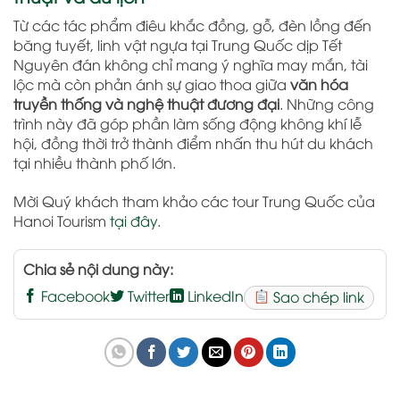
Từ các tác phẩm điêu khắc đồng, gỗ, đèn lồng đến
băng tuyết, linh vật ngựa tại Trung Quốc dịp Tết
Nguyên đán không chỉ mang ý nghĩa may mắn, tài
lộc mà còn phản ánh sự giao thoa giữa
văn hóa
truyền thống và nghệ thuật đương đại
. Những công
trình này đã góp phần làm sống động không khí lễ
hội, đồng thời trở thành điểm nhấn thu hút du khách
tại nhiều thành phố lớn.
Mời Quý khách tham khảo các tour Trung Quốc của
Hanoi Tourism
tại đây
.
Chia sẻ nội dung này:
Facebook
Twitter
LinkedIn
Sao chép link