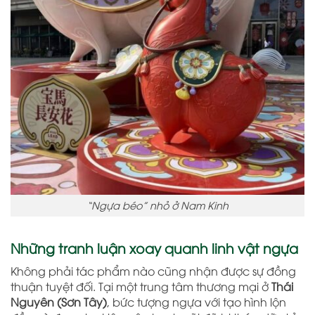
“Ngựa béo” nhỏ ở Nam Kinh
Những tranh luận xoay quanh linh vật ngựa
Không phải tác phẩm nào cũng nhận được sự đồng
thuận tuyệt đối. Tại một trung tâm thương mại ở
Thái
Nguyên (Sơn Tây)
, bức tượng ngựa với tạo hình lộn