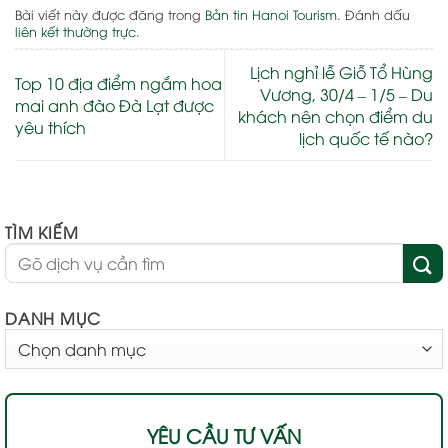
Bài viết này được đăng trong
Bản tin Hanoi Tourism
. Đánh dấu
liên kết thường trực
.
Lịch nghỉ lễ Giỗ Tổ Hùng
Top 10 địa điểm ngắm hoa
Vương, 30/4 – 1/5 – Du
mai anh đào Đà Lạt được
khách nên chọn điểm du
yêu thích
lịch quốc tế nào?
TÌM KIẾM
DANH MỤC
DANH
MỤC
YÊU CẦU TƯ VẤN