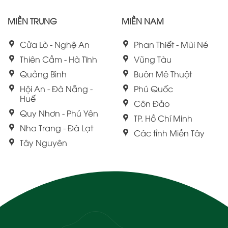
MIỀN TRUNG
MIỀN NAM
Cửa Lò - Nghệ An
Phan Thiết - Mũi Né
Thiên Cầm - Hà Tĩnh
Vũng Tàu
Quảng Bình
Buôn Mê Thuột
Hội An - Đà Nẵng -
Phú Quốc
Huế
Côn Đảo
Quy Nhơn - Phú Yên
TP. Hồ Chí Minh
Nha Trang - Đà Lạt
Các tỉnh Miền Tây
Tây Nguyên