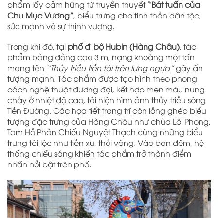
phẩm lấy cảm hứng từ truyền thuyết
“Bát tuấn của
Chu Mục Vương”
, biểu trưng cho tinh thần dân tộc,
sức mạnh và sự thịnh vượng.
Trong khi đó, tại
phố đi bộ Hubin (Hàng Châu)
, tác
phẩm bằng đồng cao 3 m, nặng khoảng một tấn
mang tên
“Thủy triều tiền tài trên lưng ngựa”
gây ấn
tượng mạnh. Tác phẩm được tạo hình theo phong
cách nghệ thuật đương đại, kết hợp men màu nung
chảy ở nhiệt độ cao, tái hiện hình ảnh thủy triều sông
Tiền Đường. Các họa tiết trang trí còn lồng ghép biểu
tượng đặc trưng của Hàng Châu như chùa Lôi Phong,
Tam Hồ Phản Chiếu Nguyệt Thạch cùng những biểu
trưng tài lộc như tiền xu, thỏi vàng. Vào ban đêm, hệ
thống chiếu sáng khiến tác phẩm trở thành điểm
nhấn nổi bật trên phố.