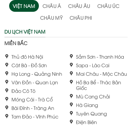
VIỆT NAM
CHÂU Á
CHÂU ÂU
CHÂU ÚC
CHÂU MỸ
CHÂU PHI
DU LỊCH VIỆT NAM
MIỀN BẮC
Thủ đô Hà Nội
Sầm Sơn - Thanh Hóa
Cát Bà - Đồ Sơn
Sapa - Lào Cai
Hạ Long - Quảng Ninh
Mai Châu - Mộc Châu
Vân Đồn - Quan Lạn
Hồ Ba Bể - Thác Bản
Giốc
Đảo Cô Tô
Mù Cang Chải
Móng Cái - Trà Cổ
Hà Giang
Bái Đính - Tràng An
Tuyên Quang
Tam Đảo - Vĩnh Phúc
Điện Biên