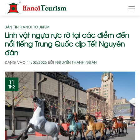
Bỏ
qua
nội
dung
BẢN TIN HANOI TOURISM
Linh vật ngựa rực rỡ tại các điểm đến
nổi tiếng Trung Quốc dịp Tết Nguyên
đán
ĐĂNG VÀO
11/02/2026
BỞI
NGUYỄN THANH NGÂN
11
Th2