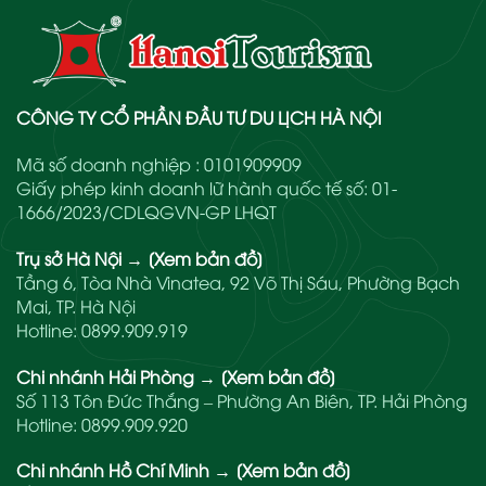
CÔNG TY CỔ PHẦN ĐẦU TƯ DU LỊCH HÀ NỘI
Mã số doanh nghiệp : 0101909909
Giấy phép kinh doanh lữ hành quốc tế số: 01-
1666/2023/CDLQGVN-GP LHQT
Trụ sở Hà Nội
→
[Xem bản đồ]
Tầng 6, Tòa Nhà Vinatea, 92 Võ Thị Sáu, Phường Bạch
Mai, TP. Hà Nội
Hotline:
0899.909.919
Chi nhánh Hải Phòng
→
[Xem bản đồ]
Số 113 Tôn Đức Thắng – Phường An Biên, TP. Hải Phòng
Hotline:
0899.909.920
Chi nhánh Hồ Chí Minh
→
[Xem bản đồ]