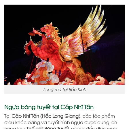
Long mã tại Bắc Kinh
Ngựa băng tuyết tại Cáp Nhĩ Tân
Tại
Cáp Nhĩ Tân (Hắc Long Giang)
, các tác phẩm
điêu khắc băng và tuyết hình ngựa được dựng lên
trong khu
Thế giới Băng Tuyết
, mang đến diện mạo