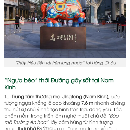
“Thủy triều tiền tài trên lưng ngựa” tại Hàng Châu
“Ngựa béo” thời Đường gây sốt tại Nam
Kinh
Tại
Trung tâm thương mại Jingfeng (Nam Kinh)
, bức
tượng ngựa khổng lồ cao khoảng
7,6 m
nhanh chóng
thu hút sự chú ý nhờ tạo hình tròn trịa, đáng yêu. Tác
phẩm nằm trong triển lãm nghệ thuật chủ đề
“Bảo
mã Trường An hoa”
, lấy cảm hứng từ hình tượng
ngựa thời
nhà Đường
– giai đoạn coi trọng vẻ đẹp