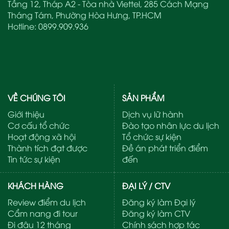
Tầng 12, Tháp A2 - Tòa nhà Viettel, 285 Cách Mạng
Tháng Tám, Phường Hòa Hưng, TP.HCM
Hotline:
0899.909.936
VỀ CHÚNG TÔI
SẢN PHẨM
Giới thiệu
Dịch vụ lữ hành
Cơ cấu tổ chức
Đào tạo nhân lực du lịch
Hoạt động xã hội
Tổ chức sự kiện
Thành tích đạt được
Đề án phát triển điểm
Tin tức sự kiện
đến
KHÁCH HÀNG
ĐẠI LÝ / CTV
Review điểm du lịch
Đăng ký làm Đại lý
Cẩm nang đi tour
Đăng ký làm CTV
Đi đâu 12 tháng
Chính sách hợp tác