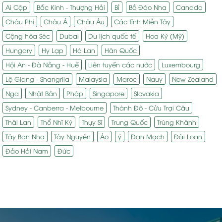
Ai Cập
Bắc Kinh - Thượng Hải
Bỉ
Bồ Đào Nha
Canada
Châu Phi
Châu Á
Châu Âu
Các tỉnh Miền Tây
Cộng hòa Séc
Dubai
Du lịch quốc tế
Hoa Kỳ (Mỹ)
Hungary
Hy Lạp
Hà Lan
Hàn Quốc
Hội An - Đà Nẵng - Huế
Liên tuyến các nước
Luxembourg
Lệ Giang - Shangrila
Malaysia
Maroc
Nauy
New Zealand
Nga
Nhật Bản
Pháp
Singapore
Slovakia
Sydney - Canberra - Melbourne
Thành Đô - Cửu Trại Câu
Thái Lan
Thổ Nhĩ Kỳ
Thụy Sĩ
Trung Quốc
Trùng Khánh
Tây Ban Nha
Tây Nguyên
Áo
ý
Đan Mạch
Đài Loan
Đảo Hải Nam
Đức