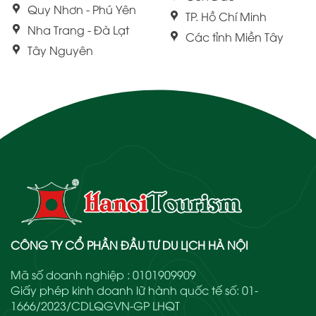
Quy Nhơn - Phú Yên
TP. Hồ Chí Minh
Nha Trang - Đà Lạt
Các tỉnh Miền Tây
Tây Nguyên
CÔNG TY CỔ PHẦN ĐẦU TƯ DU LỊCH HÀ NỘI
Mã số doanh nghiệp : 0101909909
Giấy phép kinh doanh lữ hành quốc tế số: 01-
1666/2023/CDLQGVN-GP LHQT