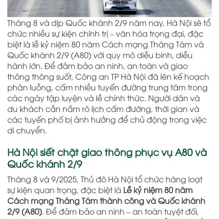
Tháng 8 và dịp Quốc khánh 2/9 năm nay, Hà Nội sẽ tổ
chức nhiều sự kiện chính trị – văn hóa trọng đại, đặc
biệt là lễ kỷ niệm 80 năm Cách mạng Tháng Tám và
Quốc khánh 2/9 (A80) với quy mô diễu binh, diễu
hành lớn. Để đảm bảo an ninh, an toàn và giao
thông thông suốt, Công an TP Hà Nội đã lên kế hoạch
phân luồng, cấm nhiều tuyến đường trung tâm trong
các ngày tập luyện và lễ chính thức. Người dân và
du khách cần nắm rõ lịch cấm đường, thời gian và
các tuyến phố bị ảnh hưởng để chủ động trong việc
di chuyển.
Hà Nội siết chặt giao thông phục vụ A80 và
Quốc khánh 2/9
Tháng 8 và 9/2025, Thủ đô Hà Nội tổ chức hàng loạt
sự kiện quan trọng, đặc biệt là
Lễ kỷ niệm 80 năm
Cách mạng Tháng Tám thành công và Quốc khánh
2/9 (A80)
. Để đảm bảo an ninh – an toàn tuyệt đối,