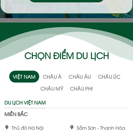
CHỌN ĐIỂM DU LỊCH
VIỆT NAM
CHÂU Á
CHÂU ÂU
CHÂU ÚC
CHÂU MỸ
CHÂU PHI
DU LỊCH VIỆT NAM
MIỀN BẮC
Thủ đô Hà Nội
Sầm Sơn - Thanh Hóa