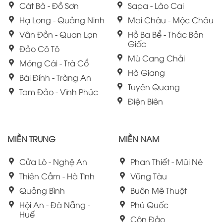
Cát Bà - Đồ Sơn
Sapa - Lào Cai
Hạ Long - Quảng Ninh
Mai Châu - Mộc Châu
Vân Đồn - Quan Lạn
Hồ Ba Bể - Thác Bản
Giốc
Đảo Cô Tô
Mù Cang Chải
Móng Cái - Trà Cổ
Hà Giang
Bái Đính - Tràng An
Tuyên Quang
Tam Đảo - Vĩnh Phúc
Điện Biên
MIỀN TRUNG
MIỀN NAM
Cửa Lò - Nghệ An
Phan Thiết - Mũi Né
Thiên Cầm - Hà Tĩnh
Vũng Tàu
Quảng Bình
Buôn Mê Thuột
Hội An - Đà Nẵng -
Phú Quốc
Huế
Côn Đảo