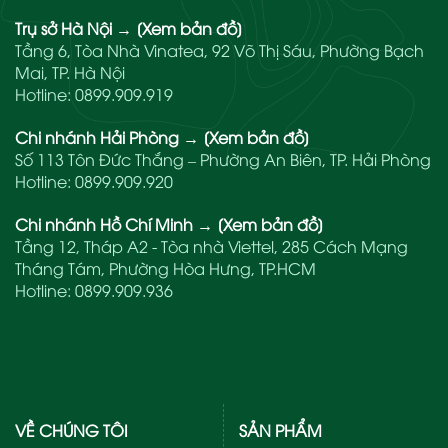
Trụ sở Hà Nội
→
[Xem bản đồ]
Tầng 6, Tòa Nhà Vinatea, 92 Võ Thị Sáu, Phường Bạch
Mai, TP. Hà Nội
Hotline:
0899.909.919
Chi nhánh Hải Phòng
→
[Xem bản đồ]
Số 113 Tôn Đức Thắng – Phường An Biên, TP. Hải Phòng
Hotline:
0899.909.920
Chi nhánh Hồ Chí Minh
→
[Xem bản đồ]
Tầng 12, Tháp A2 - Tòa nhà Viettel, 285 Cách Mạng
Tháng Tám, Phường Hòa Hưng, TP.HCM
Hotline:
0899.909.936
VỀ CHÚNG TÔI
SẢN PHẨM