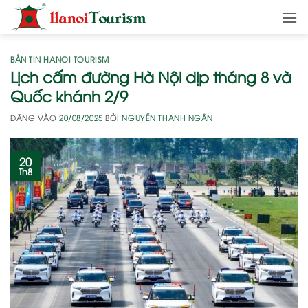
Bỏ
qua
nội
dung
BẢN TIN HANOI TOURISM
Lịch cấm đường Hà Nội dịp tháng 8 và
Quốc khánh 2/9
ĐĂNG VÀO
20/08/2025
BỞI
NGUYỄN THANH NGÂN
20
Th8