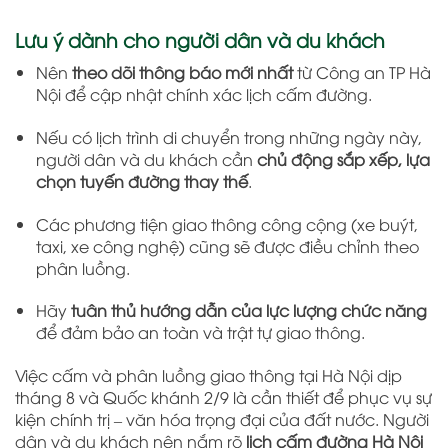
Lưu ý dành cho người dân và du khách
Nên
theo dõi thông báo mới nhất
từ Công an TP Hà
Nội để cập nhật chính xác lịch cấm đường.
Nếu có lịch trình di chuyển trong những ngày này,
người dân và du khách cần
chủ động sắp xếp, lựa
chọn tuyến đường thay thế
.
Các phương tiện giao thông công cộng (xe buýt,
taxi, xe công nghệ) cũng sẽ được điều chỉnh theo
phân luồng.
Hãy
tuân thủ hướng dẫn của lực lượng chức năng
để đảm bảo an toàn và trật tự giao thông.
Việc cấm và phân luồng giao thông tại Hà Nội dịp
tháng 8 và Quốc khánh 2/9 là cần thiết để phục vụ sự
kiện chính trị – văn hóa trọng đại của đất nước. Người
dân và du khách nên nắm rõ
lịch cấm đường Hà Nội