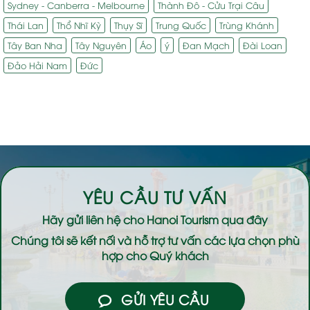
Sydney - Canberra - Melbourne
Thành Đô - Cửu Trại Câu
Thái Lan
Thổ Nhĩ Kỳ
Thụy Sĩ
Trung Quốc
Trùng Khánh
Tây Ban Nha
Tây Nguyên
Áo
ý
Đan Mạch
Đài Loan
Đảo Hải Nam
Đức
YÊU CẦU TƯ VẤN
Hãy gửi liên hệ cho
Hanoi Tourism
qua đây
Chúng tôi sẽ kết nối và hỗ trợ tư vấn các lựa chọn phù
hợp cho Quý khách
GỬI YÊU CẦU