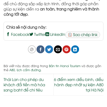
để chủ động sắp xếp lịch trình, đồng thời góp phần
giúp sự kiện diễn ra
an toàn, trang nghiêm và thành
công tốt đẹp
.
Chia sẻ nội dung này:
Facebook
Twitter
LinkedIn
Sao chép link
Bài viết này được đăng trong
Bản tin Hanoi Tourism
và được gắn
thẻ
A80
,
lịch cấm đường
.
Thái Lan cho phép du
6 điểm xem diễu binh, diễu
khách đổi tiền mã hóa
hành đẹp nhất sự kiện A80
sang baht để chi tiêu
tại Hà Nội