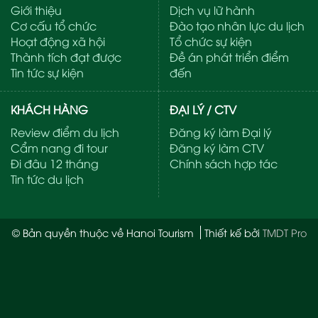
Giới thiệu
Dịch vụ lữ hành
Cơ cấu tổ chức
Đào tạo nhân lực du lịch
Hoạt động xã hội
Tổ chức sự kiện
Thành tích đạt được
Đề án phát triển điểm
Tin tức sự kiện
đến
KHÁCH HÀNG
ĐẠI LÝ / CTV
Review điểm du lịch
Đăng ký làm Đại lý
Cẩm nang đi tour
Đăng ký làm CTV
Đi đâu 12 tháng
Chính sách hợp tác
Tin tức du lịch
© Bản quyền thuộc về Hanoi Tourism
Thiết kế bởi
TMDT Pro