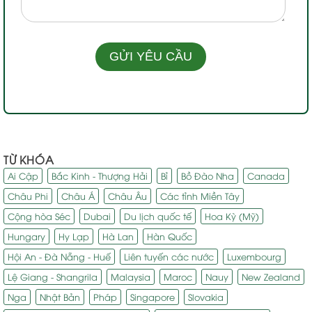
TỪ KHÓA
Ai Cập
Bắc Kinh - Thượng Hải
Bỉ
Bồ Đào Nha
Canada
Châu Phi
Châu Á
Châu Âu
Các tỉnh Miền Tây
Cộng hòa Séc
Dubai
Du lịch quốc tế
Hoa Kỳ (Mỹ)
Hungary
Hy Lạp
Hà Lan
Hàn Quốc
Hội An - Đà Nẵng - Huế
Liên tuyến các nước
Luxembourg
Lệ Giang - Shangrila
Malaysia
Maroc
Nauy
New Zealand
Nga
Nhật Bản
Pháp
Singapore
Slovakia