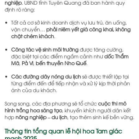
nghiệp
, UBND tỉnh Tuyên Quang đã ban hành quy
định rõ ràng:
Tất cả cơ sở kinh doanh dịch vụ lưu trú, ăn uống,
vận chuyển…
phải niêm yết giá công khai, không
chặt chém khách
.
Công tác vệ sinh môi trường
được tăng cường,
đặc biệt tại các điểm ngắm cảnh như
dốc Thẩm
Mã
,
Pả Vi
,
bến thuyền Nho Quế
.
Các đường dây nóng du lịch
sẽ được thiết lập tại
từng điểm đến để tiếp nhận và xử lý kịp thời phản
ánh của du khách.
Song song, các địa phương sẽ tổ chức
cuộc thi mô
hình trồng hoa sáng tạo
, khuyến khích người dân kết
hợp
nông nghiệp – du lịch
, tạo thêm sinh kế bền vững.
Thông tin tổng quan lễ hội hoa Tam giác
mạch 2025