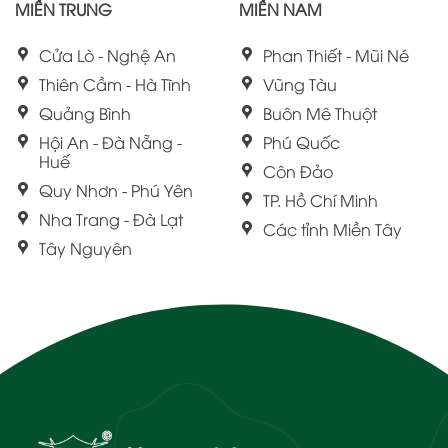
MIỀN TRUNG
MIỀN NAM
Cửa Lò - Nghệ An
Phan Thiết - Mũi Né
Thiên Cầm - Hà Tĩnh
Vũng Tàu
Quảng Bình
Buôn Mê Thuột
Hội An - Đà Nẵng -
Phú Quốc
Huế
Côn Đảo
Quy Nhơn - Phú Yên
TP. Hồ Chí Minh
Nha Trang - Đà Lạt
Các tỉnh Miền Tây
Tây Nguyên