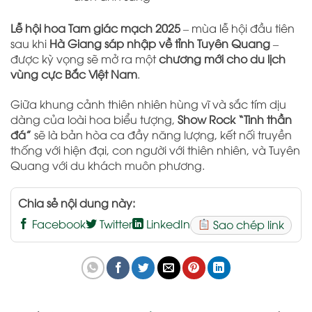
Lễ hội hoa Tam giác mạch 2025
– mùa lễ hội đầu tiên
sau khi
Hà Giang sáp nhập về tỉnh Tuyên Quang
–
được kỳ vọng sẽ mở ra một
chương mới cho du lịch
vùng cực Bắc Việt Nam
.
Giữa khung cảnh thiên nhiên hùng vĩ và sắc tím dịu
dàng của loài hoa biểu tượng,
Show Rock “Tinh thần
đá”
sẽ là bản hòa ca đầy năng lượng, kết nối truyền
thống với hiện đại, con người với thiên nhiên, và Tuyên
Quang với du khách muôn phương.
Chia sẻ nội dung này:
Facebook
Twitter
LinkedIn
Sao chép link