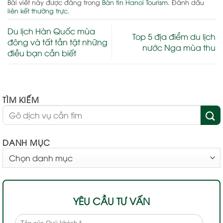
Bài viết này được đăng trong
Bản tin Hanoi Tourism
. Đánh dấu
liên kết thường trực
.
Du lịch Hàn Quốc mùa
Top 5 địa điểm du lịch
đông và tất tần tật những
nước Nga mùa thu
điều bạn cần biết
TÌM KIẾM
DANH MỤC
DANH
MỤC
YÊU CẦU TƯ VẤN