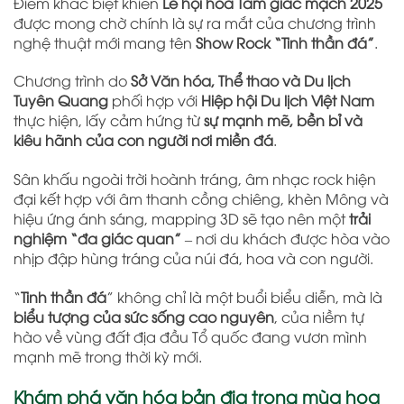
Điểm khác biệt khiến
Lễ hội hoa Tam giác mạch 2025
được mong chờ chính là sự ra mắt của chương trình
nghệ thuật mới mang tên
Show Rock “Tinh thần đá”
.
Chương trình do
Sở Văn hóa, Thể thao và Du lịch
Tuyên Quang
phối hợp với
Hiệp hội Du lịch Việt Nam
thực hiện, lấy cảm hứng từ
sự mạnh mẽ, bền bỉ và
kiêu hãnh của con người nơi miền đá
.
Sân khấu ngoài trời hoành tráng, âm nhạc rock hiện
đại kết hợp với âm thanh cồng chiêng, khèn Mông và
hiệu ứng ánh sáng, mapping 3D sẽ tạo nên một
trải
nghiệm “đa giác quan”
– nơi du khách được hòa vào
nhịp đập hùng tráng của núi đá, hoa và con người.
“
Tinh thần đá
” không chỉ là một buổi biểu diễn, mà là
biểu tượng của sức sống cao nguyên
, của niềm tự
hào về vùng đất địa đầu Tổ quốc đang vươn mình
mạnh mẽ trong thời kỳ mới.
Khám phá văn hóa bản địa trong mùa hoa