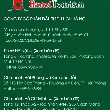
CÔNG TY CỔ PHẦN ĐẦU TƯ DU LỊCH HÀ NỘI
Mã số doanh nghiệp : 0101909909
Giấy phép kinh doanh lữ hành quốc tế số: 01-
1666/2023/CDLQGVN-GP LHQT
Trụ sở Hà Nội
→
[Xem bản đồ]
Tầng 6, Tòa Nhà Vinatea, 92 Võ Thị Sáu, Phường Bạch
Mai, TP. Hà Nội
Hotline:
0899.909.919
Chi nhánh Hải Phòng
→
[Xem bản đồ]
Số 113 Tôn Đức Thắng – Phường An Biên, TP. Hải Phòng
Hotline:
0899.909.920
Chi nhánh Hồ Chí Minh
→
[Xem bản đồ]
Tầng 12, Tháp A2 - Tòa nhà Viettel, 285 Cách Mạng
Tháng Tám, Phường Hòa Hưng, TP.HCM