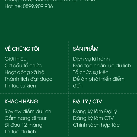
Hotline:
0899.909.936
VỀ CHÚNG TÔI
SẢN PHẨM
Giới thiệu
Dịch vụ lữ hành
Cơ cấu tổ chức
Đào tạo nhân lực du lịch
Hoạt động xã hội
Tổ chức sự kiện
Thành tích đạt được
Đề án phát triển điểm
Tin tức sự kiện
đến
KHÁCH HÀNG
ĐẠI LÝ / CTV
Review điểm du lịch
Đăng ký làm Đại lý
Cẩm nang đi tour
Đăng ký làm CTV
Đi đâu 12 tháng
Chính sách hợp tác
Tin tức du lịch