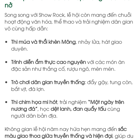
nở
Song song với Show Rock, lễ hội còn mang đến chuỗi
hoạt động văn hóa, thể thao và trải nghiệm dân gian
vô cùng hấp dẫn:
Thi múa và thổi khèn Mông
, nhảy lửa, hát giao
duyên.
Trình diễn ẩm thực cao nguyên
với các món ăn
đặc sản như thắng cố, rượu ngô, mèn mén.
Trò chơi dân gian truyền thống
: đẩy gậy, tung còn,
bắt vịt, đá lợn.
Thi chim họa mi hót
, trải nghiệm
“Một ngày trên
nương đá”
, học
dệt lanh, đan quẩy tấu
cùng
người dân bản địa.
Không gian lễ hội năm nay hứa hẹn mang đến
sắc
màu giao thoa giữa truyền thống và hiện đại
, giúp du