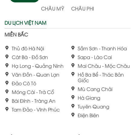
CHÂU MỸ
CHÂU PHI
DU LỊCH VIỆT NAM
MIỀN BẮC
Thủ đô Hà Nội
Sầm Sơn - Thanh Hóa
Cát Bà - Đồ Sơn
Sapa - Lào Cai
Hạ Long - Quảng Ninh
Mai Châu - Mộc Châu
Vân Đồn - Quan Lạn
Hồ Ba Bể - Thác Bản
Giốc
Đảo Cô Tô
Mù Cang Chải
Móng Cái - Trà Cổ
Hà Giang
Bái Đính - Tràng An
Tuyên Quang
Tam Đảo - Vĩnh Phúc
Điện Biên