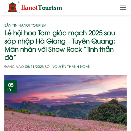
Bỏ
qua
nội
dung
BẢN TIN HANOI TOURISM
Lễ hội hoa Tam giác mạch 2025 sau
sáp nhập Hà Giang – Tuyên Quang:
Mãn nhãn với Show Rock “Tinh thần
đá”
ĐĂNG VÀO
05/11/2025
BỞI
NGUYỄN THANH NGÂN
05
Th11