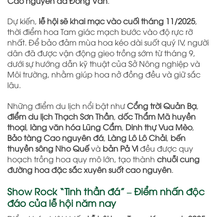
Cao nguyên đá Đồng Văn
.
Dự kiến,
lễ hội sẽ khai mạc vào cuối tháng 11/2025
,
thời điểm hoa Tam giác mạch bước vào độ rực rỡ
nhất. Để bảo đảm mùa hoa kéo dài suốt quý IV, người
dân đã được vận động gieo trồng sớm từ tháng 9,
dưới sự hướng dẫn kỹ thuật của Sở Nông nghiệp và
Môi trường, nhằm giúp hoa nở đồng đều và giữ sắc
lâu.
Những điểm du lịch nổi bật như
Cổng trời Quản Bạ
,
điểm du lịch Thạch Sơn Thần
,
dốc Thẩm Mã huyền
thoại
,
làng văn hóa Lũng Cẩm
,
Dinh thự Vua Mèo
,
Bảo tàng Cao nguyên đá
,
Làng Lô Lô Chải
,
bến
thuyền sông Nho Quế
và
bản Pả Vi
đều được quy
hoạch trồng hoa quy mô lớn, tạo thành
chuỗi cung
đường hoa đặc sắc xuyên suốt cao nguyên
.
Show Rock “Tinh thần đá” – Điểm nhấn độc
đáo của lễ hội năm nay