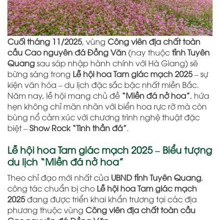
Cuối tháng 11/2025
, vùng
Công viên địa chất toàn
cầu Cao nguyên đá Đồng Văn
(nay thuộc
tỉnh Tuyên
Quang
sau sáp nhập hành chính với Hà Giang) sẽ
bừng sáng trong
Lễ hội hoa Tam giác mạch 2025
– sự
kiện văn hóa – du lịch đặc sắc bậc nhất miền Bắc.
Năm nay, lễ hội mang chủ đề
“Miền đá nở hoa”
, hứa
hẹn không chỉ mãn nhãn với biển hoa rực rỡ mà còn
bùng nổ cảm xúc với chương trình nghệ thuật đặc
biệt –
Show Rock “Tinh thần đá”
.
Lễ hội hoa Tam giác mạch 2025 – Biểu tượng
du lịch “Miền đá nở hoa”
Theo chỉ đạo mới nhất của
UBND tỉnh Tuyên Quang
,
công tác chuẩn bị cho
Lễ hội hoa Tam giác mạch
2025
đang được triển khai khẩn trương tại các địa
phương thuộc vùng
Công viên địa chất toàn cầu