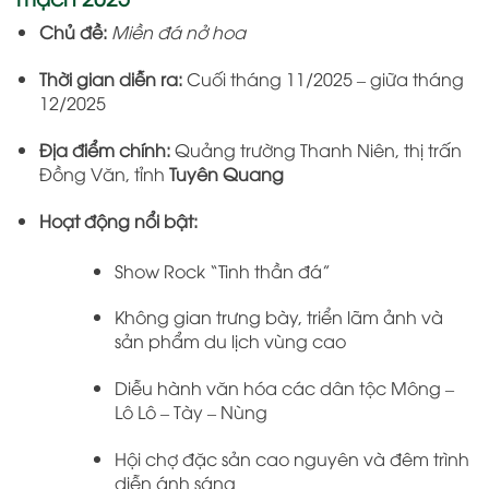
Chủ đề:
Miền đá nở hoa
Thời gian diễn ra:
Cuối tháng 11/2025 – giữa tháng
12/2025
Địa điểm chính:
Quảng trường Thanh Niên, thị trấn
Đồng Văn, tỉnh
Tuyên Quang
Hoạt động nổi bật:
Show Rock “Tinh thần đá”
Không gian trưng bày, triển lãm ảnh và
sản phẩm du lịch vùng cao
Diễu hành văn hóa các dân tộc Mông –
Lô Lô – Tày – Nùng
Hội chợ đặc sản cao nguyên và đêm trình
diễn ánh sáng