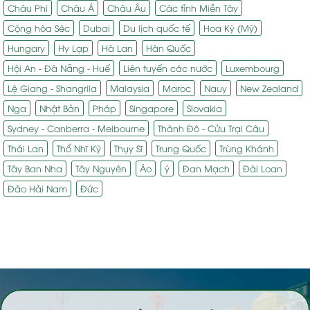
Châu Phi
Châu Á
Châu Âu
Các tỉnh Miền Tây
Cộng hòa Séc
Dubai
Du lịch quốc tế
Hoa Kỳ (Mỹ)
Hungary
Hy Lạp
Hà Lan
Hàn Quốc
Hội An - Đà Nẵng - Huế
Liên tuyến các nước
Luxembourg
Lệ Giang - Shangrila
Malaysia
Maroc
Nauy
New Zealand
Nga
Nhật Bản
Pháp
Singapore
Slovakia
Sydney - Canberra - Melbourne
Thành Đô - Cửu Trại Câu
Thái Lan
Thổ Nhĩ Kỳ
Thụy Sĩ
Trung Quốc
Trùng Khánh
Tây Ban Nha
Tây Nguyên
Áo
ý
Đan Mạch
Đài Loan
Đảo Hải Nam
Đức