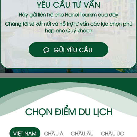
YÊU CẦU TƯ VẤN
Hãy gửi liên hệ cho
Hanoi Tourism
qua đây
Chúng tôi sẽ kết nối và hỗ trợ tư vấn các lựa chọn phù
hợp cho Quý khách
GỬI YÊU CẦU
CHỌN ĐIỂM DU LỊCH
VIỆT NAM
CHÂU Á
CHÂU ÂU
CHÂU ÚC