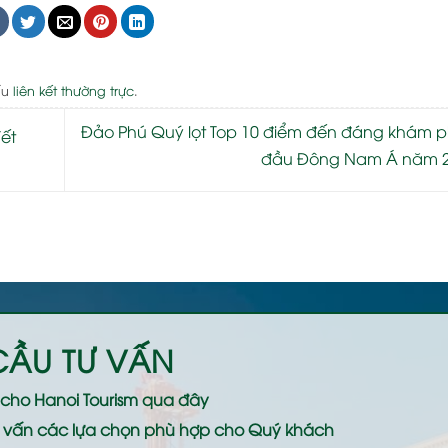
ấu
liên kết thường trực
.
Đảo Phú Quý lọt Top 10 điểm đến đáng khám 
ết
đầu Đông Nam Á năm 
CẦU TƯ VẤN
ệ cho
Hanoi Tourism
qua đây
 tư vấn các lựa chọn phù hợp cho Quý khách