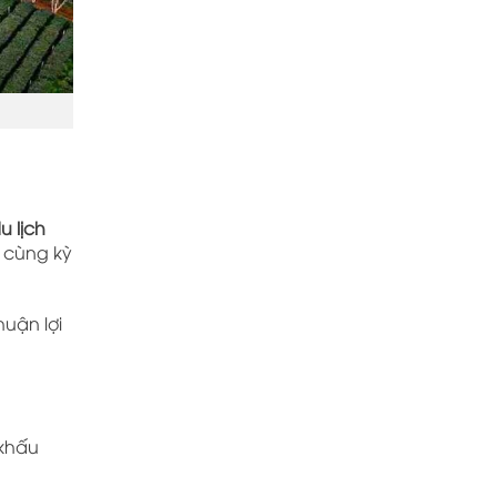
 lịch
i cùng kỳ
huận lợi
 khấu