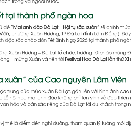
hách trong và ngoài nước.
t tại thành phố ngàn hoa
hủ đề
“Mai anh đào Đà Lạt – Hội tụ sắc xuân”
sẽ chính thức
Viên
, phường Xuân Hương, TP Đà Lạt (tỉnh Lâm Đồng). Đây 
ch đặc sắc chào đón Tết Bính Ngọ 2026 tại thành phố ngà
ờng Xuân Hương – Đà Lạt tổ chức, hướng tới chào mừng Đạ
Đảng – mừng Xuân và tiến tới
Festival Hoa Đà Lạt lần thứ X
ùa xuân” của Cao nguyên Lâm Viên
đặc trưng của mùa xuân Đà Lạt, gắn liền với hình ảnh ca
c Lễ hội hoa mai anh đào không chỉ tôn vinh vẻ đẹp thiên
ăn hóa và bản sắc riêng của Đà Lạt tới du khách trong 
h vị thế là điểm đến nghỉ dưỡng, tham quan lý tưởng mỗi d