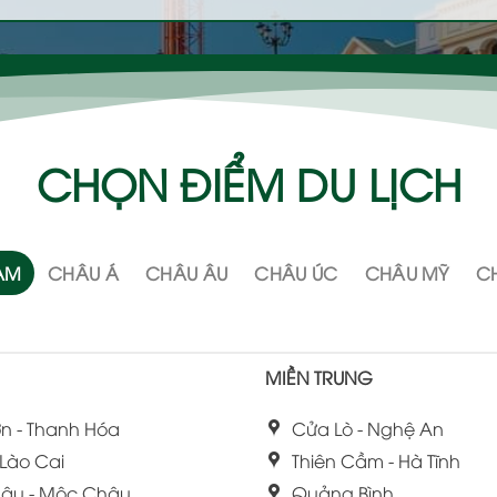
CHỌN ĐIỂM DU LỊCH
NAM
CHÂU Á
CHÂU ÂU
CHÂU ÚC
CHÂU MỸ
CH
MIỀN TRUNG
n - Thanh Hóa
Cửa Lò - Nghệ An
 Lào Cai
Thiên Cầm - Hà Tĩnh
âu - Mộc Châu
Quảng Bình