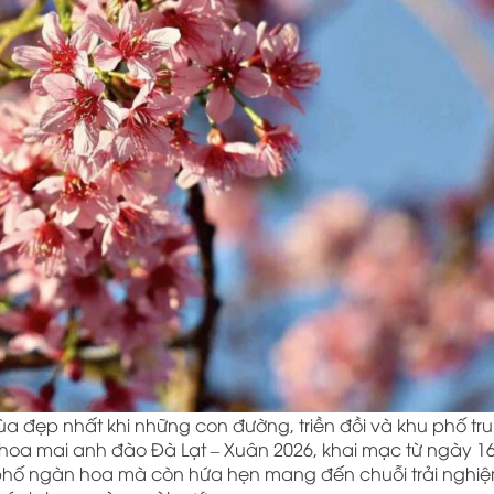
mùa đẹp nhất khi những con đường, triền đồi và khu phố tr
hoa mai anh đào Đà Lạt – Xuân 2026, khai mạc từ ngày 16
 phố ngàn hoa mà còn hứa hẹn mang đến chuỗi trải nghi