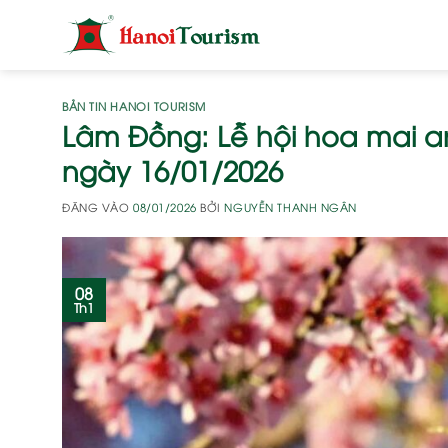
Bỏ
qua
nội
dung
BẢN TIN HANOI TOURISM
Lâm Đồng: Lễ hội hoa mai a
ngày 16/01/2026
ĐĂNG VÀO
08/01/2026
BỞI
NGUYỄN THANH NGÂN
08
Th1