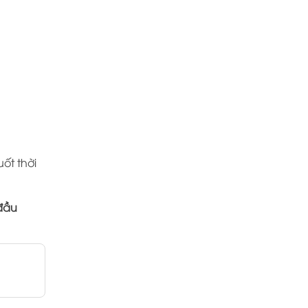
uốt thời
đầu