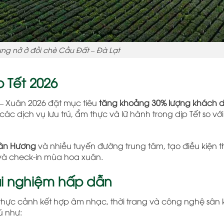
ng nở ở đồi chè Cầu Đất – Đà Lạt
p Tết 2026
 – Xuân 2026 đặt mục tiêu
tăng khoảng 30% lượng khách du
ác dịch vụ lưu trú, ẩm thực và lữ hành trong dịp Tết so vớ
ân Hương
và nhiều tuyến đường trung tâm, tạo điều kiện t
 và check-in mùa hoa xuân.
ải nghiệm hấp dẫn
thực cảnh kết hợp âm nhạc, thời trang và công nghệ sân
ú như: