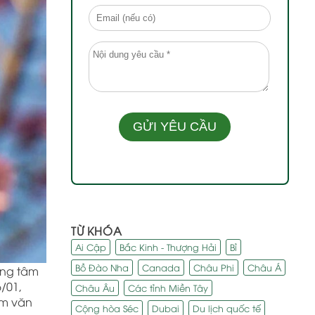
TỪ KHÓA
Ai Cập
Bắc Kinh - Thượng Hải
Bỉ
Bồ Đào Nha
Canada
Châu Phi
Châu Á
ung tâm
/01,
Châu Âu
Các tỉnh Miền Tây
ệm văn
Cộng hòa Séc
Dubai
Du lịch quốc tế