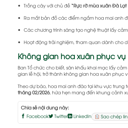
Trồng cây với chủ đề
“Rực rỡ mùa xuân Đà Lạt
Ra mắt bản đồ các điểm ngắm hoa mai anh đ
Các chương trình sáng tạo nghệ thuật lấy cả
Hoạt động trải nghiệm, tham quan dành cho d
Không gian hoa xuân phục vụ 
Ban Tổ chức cho biết, sân khấu khai mạc lấy cảm
gian lễ hội, trở thành không gian hoa xuân phục
Theo dự báo, hoa mai anh đào tại khu vực trung 
tháng 02/2026
, hứa hẹn mang đến khung cảnh xu
Chia sẻ nội dung này:
Facebook
Twitter
LinkedIn
Sao chép lin