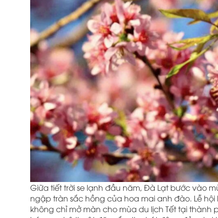
Giữa tiết trời se lạnh đầu năm, Đà Lạt bước vào 
ngập tràn sắc hồng của hoa mai anh đào. Lễ hội 
không chỉ mở màn cho mùa du lịch Tết tại thành