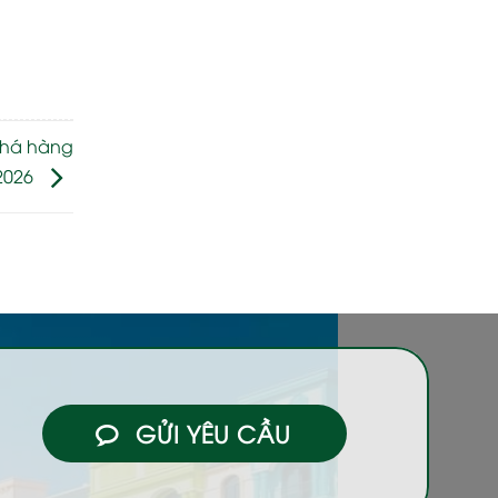
phá hàng
2026
GỬI YÊU CẦU