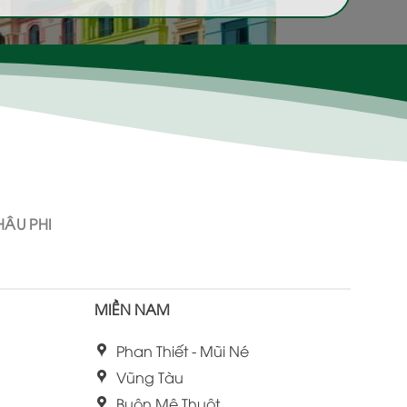
ÂU PHI
MIỀN NAM
Phan Thiết - Mũi Né
Vũng Tàu
Buôn Mê Thuột