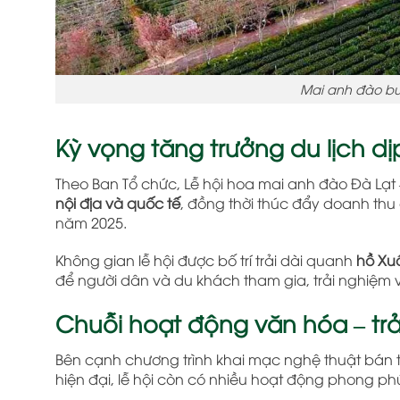
Mai anh đào bu
Kỳ vọng tăng trưởng du lịch dị
Theo Ban Tổ chức, Lễ hội hoa mai anh đào Đà Lạt
nội địa và quốc tế
, đồng thời thúc đẩy doanh thu c
năm 2025.
Không gian lễ hội được bố trí trải dài quanh
hồ Xu
để người dân và du khách tham gia, trải nghiệm
Chuỗi hoạt động văn hóa – tr
Bên cạnh chương trình khai mạc nghệ thuật bán 
hiện đại, lễ hội còn có nhiều hoạt động phong ph