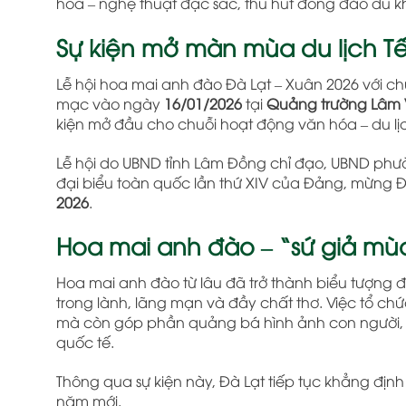
hóa – nghệ thuật đặc sắc, thu hút đông đảo du k
Sự kiện mở màn mùa du lịch Tế
Lễ hội hoa mai anh đào Đà Lạt – Xuân 2026 với c
mạc vào ngày
16/01/2026
tại
Quảng trường Lâm 
kiện mở đầu cho chuỗi hoạt động văn hóa – du lị
Lễ hội do UBND tỉnh Lâm Đồng chỉ đạo, UBND phư
đại biểu toàn quốc lần thứ XIV của Đảng, mừng 
2026
.
Hoa mai anh đào – “sứ giả m
Hoa mai anh đào từ lâu đã trở thành biểu tượng 
trong lành, lãng mạn và đầy chất thơ. Việc tổ chứ
mà còn góp phần quảng bá hình ảnh con người, v
quốc tế.
Thông qua sự kiện này, Đà Lạt tiếp tục khẳng địn
năm mới.