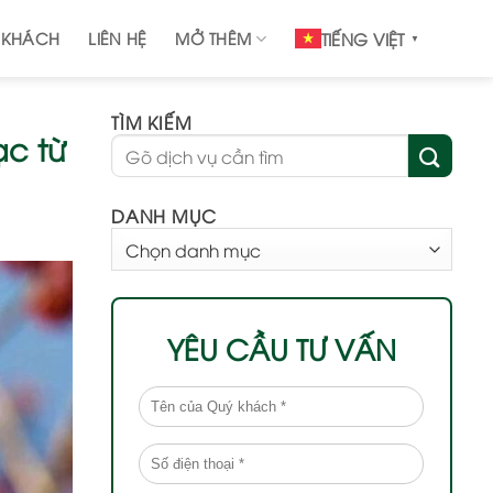
 KHÁCH
LIÊN HỆ
MỞ THÊM
TIẾNG VIỆT
▼
TÌM KIẾM
ạc từ
DANH MỤC
DANH
MỤC
YÊU CẦU TƯ VẤN