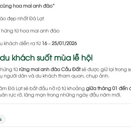
 cùng hoa mai anh đào”
ào đẹp nhất Đà Lạt
m hứng từ hoa mai anh đào
u khách diễn ra từ
16 – 25/01/2026
du khách suốt mùa lễ hội
 hứng từ
rừng mai anh đào Cầu Đất
sẽ được giữ lại trong s
 vụ người dân và du khách tham quan, chụp ảnh.
tâm Đà Lạt sẽ bắt đầu nở rộ từ khoảng
giữa tháng 01 đến 
ân rực rỡ, lãng mạn trong những ngày đầu năm mới.
k