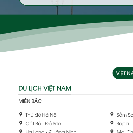
VIỆT 
DU LỊCH VIỆT NAM
MIỀN BẮC
Thủ đô Hà Nội
Sầm Sơ
Cát Bà - Đồ Sơn
Sapa -
Hạ Long - Quảng Ninh
Mai Ch