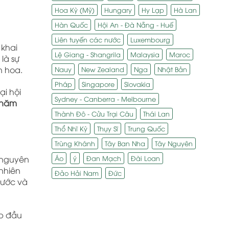
Hoa Kỳ (Mỹ)
Hungary
Hy Lạp
Hà Lan
Hàn Quốc
Hội An - Đà Nẵng - Huế
Liên tuyến các nước
Luxembourg
 khai
Lệ Giang - Shangrila
Malaysia
Maroc
là sự
n hoa.
Nauy
New Zealand
Nga
Nhật Bản
Pháp
Singapore
Slovakia
i hội
Sydney - Canberra - Melbourne
I năm
Thành Đô - Cửu Trại Câu
Thái Lan
Thổ Nhĩ Kỳ
Thụy Sĩ
Trung Quốc
Trùng Khánh
Tây Ban Nha
Tây Nguyên
Áo
ý
Đan Mạch
Đài Loan
o nguyên
 nhiên
Đảo Hải Nam
Đức
nước và
ịp đầu