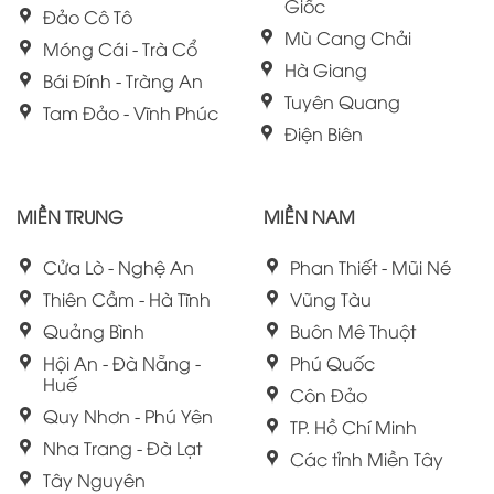
Giốc
Đảo Cô Tô
Mù Cang Chải
Móng Cái - Trà Cổ
Hà Giang
Bái Đính - Tràng An
Tuyên Quang
Tam Đảo - Vĩnh Phúc
Điện Biên
MIỀN TRUNG
MIỀN NAM
Cửa Lò - Nghệ An
Phan Thiết - Mũi Né
Thiên Cầm - Hà Tĩnh
Vũng Tàu
Quảng Bình
Buôn Mê Thuột
Hội An - Đà Nẵng -
Phú Quốc
Huế
Côn Đảo
Quy Nhơn - Phú Yên
TP. Hồ Chí Minh
Nha Trang - Đà Lạt
Các tỉnh Miền Tây
Tây Nguyên