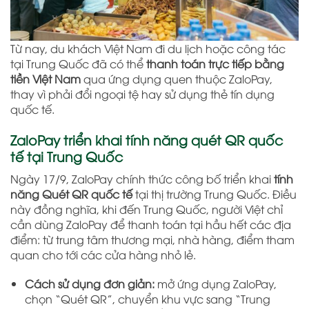
Từ nay, du khách Việt Nam đi du lịch hoặc công tác
tại Trung Quốc đã có thể
thanh toán trực tiếp bằng
tiền Việt Nam
qua ứng dụng quen thuộc ZaloPay,
thay vì phải đổi ngoại tệ hay sử dụng thẻ tín dụng
quốc tế.
ZaloPay triển khai tính năng quét QR quốc
tế tại Trung Quốc
Ngày 17/9, ZaloPay chính thức công bố triển khai
tính
năng Quét QR quốc tế
tại thị trường Trung Quốc. Điều
này đồng nghĩa, khi đến Trung Quốc, người Việt chỉ
cần dùng ZaloPay để thanh toán tại hầu hết các địa
điểm: từ trung tâm thương mại, nhà hàng, điểm tham
quan cho tới các cửa hàng nhỏ lẻ.
Cách sử dụng đơn giản:
mở ứng dụng ZaloPay,
chọn “Quét QR”, chuyển khu vực sang “Trung