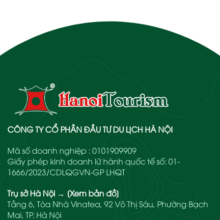
CÔNG TY CỔ PHẦN ĐẦU TƯ DU LỊCH HÀ NỘI
Mã số doanh nghiệp : 0101909909
Giấy phép kinh doanh lữ hành quốc tế số: 01-
1666/2023/CDLQGVN-GP LHQT
Trụ sở Hà Nội
→
[Xem bản đồ]
Tầng 6, Tòa Nhà Vinatea, 92 Võ Thị Sáu, Phường Bạch
Mai, TP. Hà Nội