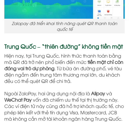
Zalopay đã triển khai tính năng quét QR thanh toán
quốc tế
Trung Quốc – “thiên đường” không tiền mặt
Hiện nay, tại Trung Quốc, hình thức thanh toán bằng
mã QR đã trở nên phổ biến đến mức
tiền mặt chỉ còn
đóng vai trò dự phòng
. Từ bữa ăn đường phố, vé tàu
điện ngầm đến trung tâm thương mại lớn, du khách
đều có thể quét QR để chi trả.
Ngoài ZaloPay, hai ứng dụng nội địa là
Alipay
và
WeChat Pay
vốn đã chiếm ưu thế tại thị trường này.
Các ví điện tử này cũng đã hỗ trợ khách quốc tế, cho
phép liên kết với thẻ tín dụng Visa, Mastercard, JCB
mà không cần mở tài khoản ngân hàng Trung Quốc.