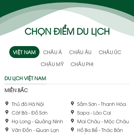
CHỌN ĐIỂM DU LỊCH
VIỆT NAM
CHÂU Á
CHÂU ÂU
CHÂU ÚC
CHÂU MỸ
CHÂU PHI
DU LỊCH VIỆT NAM
MIỀN BẮC
Thủ đô Hà Nội
Sầm Sơn - Thanh Hóa
Cát Bà - Đồ Sơn
Sapa - Lào Cai
Hạ Long - Quảng Ninh
Mai Châu - Mộc Châu
Vân Đồn - Quan Lạn
Hồ Ba Bể - Thác Bản