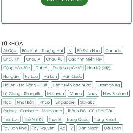
TỪ KHÓA
Ai Cập
Bắc Kinh - Thượng Hải
Bỉ
Bồ Đào Nha
Canada
Châu Phi
Châu Á
Châu Âu
Các tỉnh Miền Tây
Cộng hòa Séc
Dubai
Du lịch quốc tế
Hoa Kỳ (Mỹ)
Hungary
Hy Lạp
Hà Lan
Hàn Quốc
Hội An - Đà Nẵng - Huế
Liên tuyến các nước
Luxembourg
Lệ Giang - Shangrila
Malaysia
Maroc
Nauy
New Zealand
Nga
Nhật Bản
Pháp
Singapore
Slovakia
Sydney - Canberra - Melbourne
Thành Đô - Cửu Trại Câu
Thái Lan
Thổ Nhĩ Kỳ
Thụy Sĩ
Trung Quốc
Trùng Khánh
Tây Ban Nha
Tây Nguyên
Áo
ý
Đan Mạch
Đài Loan