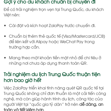
Gợi ý cho du khách chuẩn bị chuyến đi
Để có trải nghiệm trọn vẹn tại Trung Quốc, du khách
Việt nên:
Cài đặt và kích hoạt ZaloPay trước chuyến đi.
Chuẩn bị thêm thẻ quốc tế (Visa/Mastercard/JCB)
để liên kết với Alipay hoặc WeChat Pay trong
trường hợp cần.
Mang theo một khoản tiền mặt nhỏ để chi tiêu ở
những nơi chưa áp dụng thanh toán QR.
Trải nghiệm du lịch Trung Quốc thuận tiện
hơn bao giờ hết
Việc ZaloPay triển khai tính năng quét QR quốc tế tại
Trung Quốc không chỉ đơn thuần là một cải tiến công
nghệ, mà còn giúp hành trình du lịch, công tác của
người Việt tại “quốc gia tỷ dân” trở nên
dễ dàng, an
toàn và tiết kiệm hơn
.