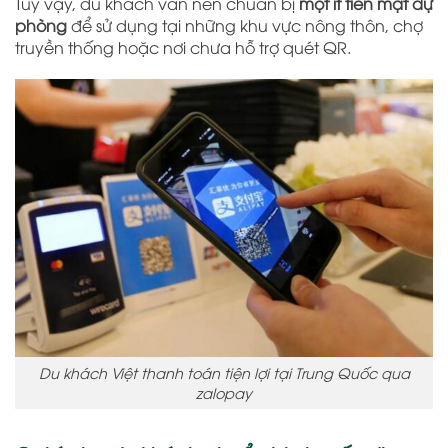
Tuy vậy, du khách vẫn nên chuẩn bị
một ít tiền mặt dự
phòng
để sử dụng tại những khu vực nông thôn, chợ
truyền thống hoặc nơi chưa hỗ trợ quét QR.
Du khách Việt thanh toán tiện lợi tại Trung Quốc qua
zalopay