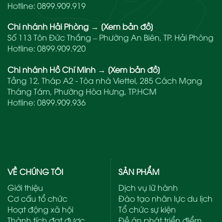
Hotline:
0899.909.919
Chi nhánh Hải Phòng
→
[Xem bản đồ]
Số 113 Tôn Đức Thắng – Phường An Biên, TP. Hải Phòng
Hotline:
0899.909.920
Chi nhánh Hồ Chí Minh
→
[Xem bản đồ]
Tầng 12, Tháp A2 - Tòa nhà Viettel, 285 Cách Mạng
Tháng Tám, Phường Hòa Hưng, TP.HCM
Hotline:
0899.909.936
VỀ CHÚNG TÔI
SẢN PHẨM
Giới thiệu
Dịch vụ lữ hành
Cơ cấu tổ chức
Đào tạo nhân lực du lịch
Hoạt động xã hội
Tổ chức sự kiện
Thành tích đạt được
Đề án phát triển điểm