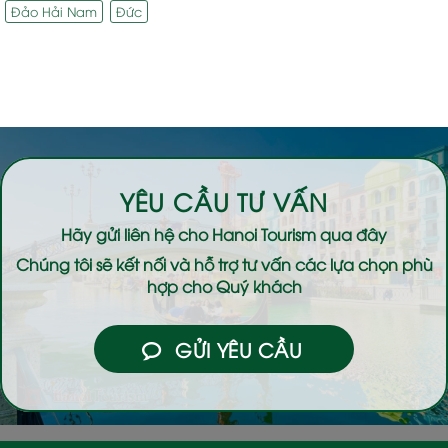
Đảo Hải Nam
Đức
YÊU CẦU TƯ VẤN
Hãy gửi liên hệ cho
Hanoi Tourism
qua đây
Chúng tôi sẽ kết nối và hỗ trợ tư vấn các lựa chọn phù
hợp cho Quý khách
GỬI YÊU CẦU