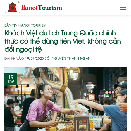
Bỏ
qua
nội
dung
BẢN TIN HANOI TOURISM
Khách Việt du lịch Trung Quốc chính
thức có thể dùng tiền Việt, không cần
đổi ngoại tệ
ĐĂNG VÀO
19/09/2025
BỞI
NGUYỄN THANH NGÂN
19
Th9