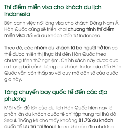
Thí điểm miễn visa cho khách du lịch
Indonesia
Bên cạnh việc nới lỏng visa cho khách Đông Nam Á,
Hàn Quốc cũng sẽ triển khai
chương trình thí điểm
miễn visa
đối với du khách đến từ
Indonesia
.
Theo đó, các
nhóm du khách từ ba người trở lên
có
thể được miễn thị thực khi đến Hàn Quốc theo
chương trình thử nghiệm. Chính sách này được đưa
ra trong bối cảnh lượng du khách Indonesia đến Hàn
Quốc vẫn còn thấp so với quy mô dân số của quốc
gia này.
Tăng chuyến bay quốc tế đến các địa
phương
Một vấn đề lớn của du lịch Hàn Quốc hiện nay là
phần lớn du khách quốc tế chỉ tập trung tại thủ đô
Seoul
. Thống kê cho thấy khoảng
81,7% du khách
quốc tế lưu trú tại Seoul
, trong khi các địa phương