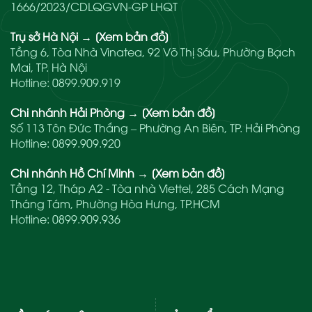
1666/2023/CDLQGVN-GP LHQT
Trụ sở Hà Nội
→
[Xem bản đồ]
Tầng 6, Tòa Nhà Vinatea, 92 Võ Thị Sáu, Phường Bạch
Mai, TP. Hà Nội
Hotline:
0899.909.919
Chi nhánh Hải Phòng
→
[Xem bản đồ]
Số 113 Tôn Đức Thắng – Phường An Biên, TP. Hải Phòng
Hotline:
0899.909.920
Chi nhánh Hồ Chí Minh
→
[Xem bản đồ]
Tầng 12, Tháp A2 - Tòa nhà Viettel, 285 Cách Mạng
Tháng Tám, Phường Hòa Hưng, TP.HCM
Hotline:
0899.909.936