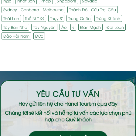
Nga
Nhật Bản
Pháp
Singapore
Slovakia
Sydney - Canberra - Melbourne
Thành Đô - Cửu Trại Câu
Thái Lan
Thổ Nhĩ Kỳ
Thụy Sĩ
Trung Quốc
Trùng Khánh
Tây Ban Nha
Tây Nguyên
Áo
ý
Đan Mạch
Đài Loan
Đảo Hải Nam
Đức
YÊU CẦU TƯ VẤN
Hãy gửi liên hệ cho
Hanoi Tourism
qua đây
Chúng tôi sẽ kết nối và hỗ trợ tư vấn các lựa chọn phù
hợp cho Quý khách