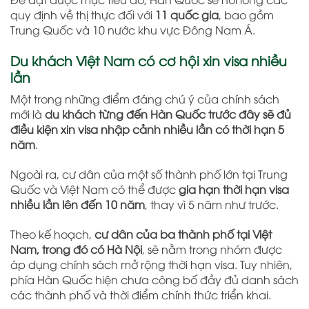
quy định về thị thực đối với
11 quốc gia
, bao gồm
Trung Quốc và 10 nước khu vực Đông Nam Á.
Du khách Việt Nam có cơ hội xin visa nhiều
lần
Một trong những điểm đáng chú ý của chính sách
mới là
du khách từng đến Hàn Quốc trước đây sẽ đủ
điều kiện xin visa nhập cảnh nhiều lần có thời hạn 5
năm
.
Ngoài ra, cư dân của một số thành phố lớn tại Trung
Quốc và Việt Nam có thể được
gia hạn thời hạn visa
nhiều lần lên đến 10 năm
, thay vì 5 năm như trước.
Theo kế hoạch,
cư dân của ba thành phố tại Việt
Nam, trong đó có
Hà Nội
, sẽ nằm trong nhóm được
áp dụng chính sách mở rộng thời hạn visa. Tuy nhiên,
phía Hàn Quốc hiện chưa công bố đầy đủ danh sách
các thành phố và thời điểm chính thức triển khai.