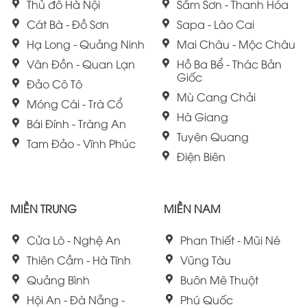
Thủ đô Hà Nội
Sầm Sơn - Thanh Hóa
Cát Bà - Đồ Sơn
Sapa - Lào Cai
Hạ Long - Quảng Ninh
Mai Châu - Mộc Châu
Vân Đồn - Quan Lạn
Hồ Ba Bể - Thác Bản
Giốc
Đảo Cô Tô
Mù Cang Chải
Móng Cái - Trà Cổ
Hà Giang
Bái Đính - Tràng An
Tuyên Quang
Tam Đảo - Vĩnh Phúc
Điện Biên
MIỀN TRUNG
MIỀN NAM
Cửa Lò - Nghệ An
Phan Thiết - Mũi Né
Thiên Cầm - Hà Tĩnh
Vũng Tàu
Quảng Bình
Buôn Mê Thuột
Hội An - Đà Nẵng -
Phú Quốc