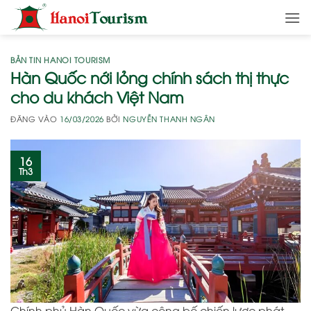
Bỏ
qua
nội
dung
BẢN TIN HANOI TOURISM
Hàn Quốc nới lỏng chính sách thị thực
cho du khách Việt Nam
ĐĂNG VÀO
16/03/2026
BỞI
NGUYỄN THANH NGÂN
16
Th3
Chính phủ
Hàn Quốc
vừa công bố chiến lược phát