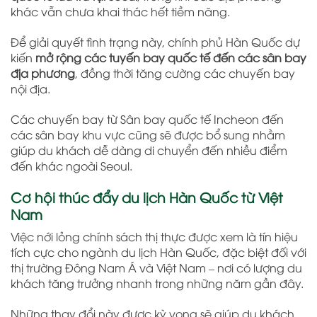
khác vẫn chưa khai thác hết tiềm năng.
Để giải quyết tình trạng này, chính phủ Hàn Quốc dự
kiến
mở rộng các tuyến bay quốc tế đến các sân bay
địa phương
, đồng thời tăng cường các chuyến bay
nội địa.
Các chuyến bay từ
Sân bay quốc tế Incheon
đến
các sân bay khu vực cũng sẽ được bổ sung nhằm
giúp du khách dễ dàng di chuyển đến nhiều điểm
đến khác ngoài Seoul.
Cơ hội thúc đẩy du lịch Hàn Quốc từ Việt
Nam
Việc nới lỏng chính sách thị thực được xem là tín hiệu
tích cực cho ngành du lịch Hàn Quốc, đặc biệt đối với
thị trường Đông Nam Á và Việt Nam – nơi có lượng du
khách tăng trưởng nhanh trong những năm gần đây.
Những thay đổi này được kỳ vọng sẽ giúp du khách