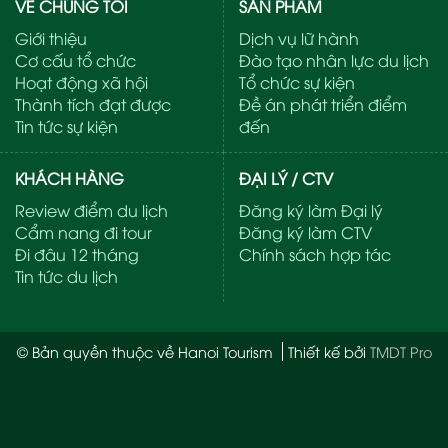
VỀ CHÚNG TÔI
SẢN PHẨM
Giới thiệu
Dịch vụ lữ hành
Cơ cấu tổ chức
Đào tạo nhân lực du lịch
Hoạt động xã hội
Tổ chức sự kiện
Thành tích đạt được
Đề án phát triển điểm
Tin tức sự kiện
đến
KHÁCH HÀNG
ĐẠI LÝ / CTV
Review điểm du lịch
Đăng ký làm Đại lý
Cẩm nang đi tour
Đăng ký làm CTV
Đi đâu 12 tháng
Chính sách hợp tác
Tin tức du lịch
© Bản quyền thuộc về Hanoi Tourism
Thiết kế bởi
TMDT Pro