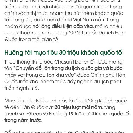
triển du lịch mới với nhiều thay đổi quan trọng trong
chính sách thị thực, nhằm thu hút thêm khách quốc
tế. Trong đó, du khách đến từ
Việt Nam
nằm trong
nhóm được
nới lỏng điều kiện cấp visa
, mở ra nhiều
cơ hội thuận lợi hơn cho người Việt muốn du lịch Hàn
Quốc trong thời gian tới.
Hướng tới mục tiêu 30 triệu khách quốc tế
Theo thông tin từ báo
Chosun Ilbo
, chiến lược mang
tên
“Chuyển đổi lớn trong du lịch quốc gia và bước
nhảy vọt trong du lịch khu vực”
được Chính phủ Hàn
Quốc triển khai nhằm thúc đẩy ngành du lịch phát
triển mạnh mẽ.
Mục tiêu của kế hoạch này là đưa lượng khách quốc
tế đến Hàn Quốc đạt
30 triệu lượt mỗi năm
, tăng
mạnh so với con số khoảng
19 triệu lượt khách quốc tế
trong năm trước
.
Để đạt được mục tiêu đó, Hàn Quốc sẽ nới lỏng các