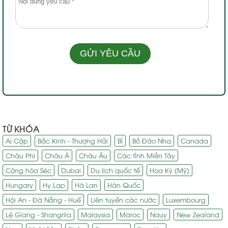
TỪ KHÓA
Ai Cập
Bắc Kinh - Thượng Hải
Bỉ
Bồ Đào Nha
Canada
Châu Phi
Châu Á
Châu Âu
Các tỉnh Miền Tây
Cộng hòa Séc
Dubai
Du lịch quốc tế
Hoa Kỳ (Mỹ)
Hungary
Hy Lạp
Hà Lan
Hàn Quốc
Hội An - Đà Nẵng - Huế
Liên tuyến các nước
Luxembourg
Lệ Giang - Shangrila
Malaysia
Maroc
Nauy
New Zealand