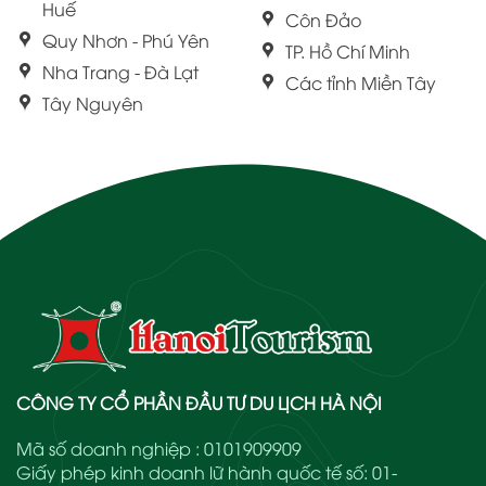
Huế
Côn Đảo
Quy Nhơn - Phú Yên
TP. Hồ Chí Minh
Nha Trang - Đà Lạt
Các tỉnh Miền Tây
Tây Nguyên
CÔNG TY CỔ PHẦN ĐẦU TƯ DU LỊCH HÀ NỘI
Mã số doanh nghiệp : 0101909909
Giấy phép kinh doanh lữ hành quốc tế số: 01-