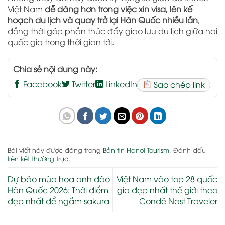
Việt Nam
dễ dàng hơn trong việc xin visa, lên kế
hoạch du lịch và quay trở lại Hàn Quốc nhiều lần
,
đồng thời góp phần thúc đẩy giao lưu du lịch giữa hai
quốc gia trong thời gian tới.
Chia sẻ nội dung này:
Facebook
Twitter
LinkedIn
Sao chép link
Bài viết này được đăng trong
Bản tin Hanoi Tourism
. Đánh dấu
liên kết thường trực
.
Dự báo mùa hoa anh đào
Việt Nam vào top 28 quốc
Hàn Quốc 2026: Thời điểm
gia đẹp nhất thế giới theo
đẹp nhất để ngắm sakura
Condé Nast Traveler