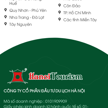
Huế
Côn Đảo
Quy Nhơn - Phú Yên
TP. Hồ Chí Minh
Nha Trang - Đà Lạt
Các tỉnh Miền Tây
Tây Nguyên
CÔNG TY CỔ PHẦN ĐẦU TƯ DU LỊCH HÀ NỘI
Mã số doanh nghiệp : 0101909909
Giấy phép kinh doanh lữ hành quốc tế số: 01-