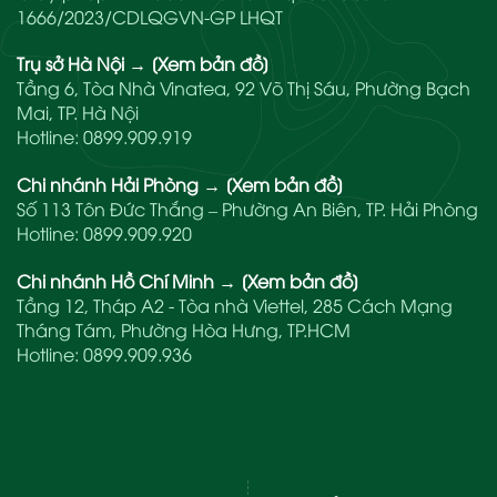
1666/2023/CDLQGVN-GP LHQT
Trụ sở Hà Nội
→
[Xem bản đồ]
Tầng 6, Tòa Nhà Vinatea, 92 Võ Thị Sáu, Phường Bạch
Mai, TP. Hà Nội
Hotline:
0899.909.919
Chi nhánh Hải Phòng
→
[Xem bản đồ]
Số 113 Tôn Đức Thắng – Phường An Biên, TP. Hải Phòng
Hotline:
0899.909.920
Chi nhánh Hồ Chí Minh
→
[Xem bản đồ]
Tầng 12, Tháp A2 - Tòa nhà Viettel, 285 Cách Mạng
Tháng Tám, Phường Hòa Hưng, TP.HCM
Hotline:
0899.909.936