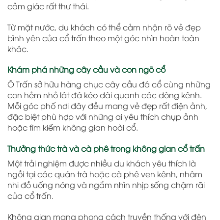
cảm giác rất thư thái.
Từ mặt nước, du khách có thể cảm nhận rõ vẻ đẹp
bình yên của cổ trấn theo một góc nhìn hoàn toàn
khác.
Khám phá những cây cầu và con ngõ cổ
Ô Trấn sở hữu hàng chục cây cầu đá cổ cùng những
con hẻm nhỏ lát đá kéo dài quanh các dòng kênh.
Mỗi góc phố nơi đây đều mang vẻ đẹp rất điện ảnh,
đặc biệt phù hợp với những ai yêu thích chụp ảnh
hoặc tìm kiếm không gian hoài cổ.
Thưởng thức trà và cà phê trong không gian cổ trấn
Một trải nghiệm được nhiều du khách yêu thích là
ngồi tại các quán trà hoặc cà phê ven kênh, nhâm
nhi đồ uống nóng và ngắm nhìn nhịp sống chậm rãi
của cổ trấn.
Không gian mang phong cách truyền thống với đèn