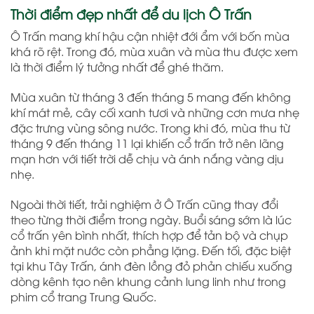
Thời điểm đẹp nhất để du lịch Ô Trấn
Ô Trấn mang khí hậu cận nhiệt đới ẩm với bốn mùa
khá rõ rệt. Trong đó, mùa xuân và mùa thu được xem
là thời điểm lý tưởng nhất để ghé thăm.
Mùa xuân từ tháng 3 đến tháng 5 mang đến không
khí mát mẻ, cây cối xanh tươi và những cơn mưa nhẹ
đặc trưng vùng sông nước. Trong khi đó, mùa thu từ
tháng 9 đến tháng 11 lại khiến cổ trấn trở nên lãng
mạn hơn với tiết trời dễ chịu và ánh nắng vàng dịu
nhẹ.
Ngoài thời tiết, trải nghiệm ở Ô Trấn cũng thay đổi
theo từng thời điểm trong ngày. Buổi sáng sớm là lúc
cổ trấn yên bình nhất, thích hợp để tản bộ và chụp
ảnh khi mặt nước còn phẳng lặng. Đến tối, đặc biệt
tại khu Tây Trấn, ánh đèn lồng đỏ phản chiếu xuống
dòng kênh tạo nên khung cảnh lung linh như trong
phim cổ trang Trung Quốc.