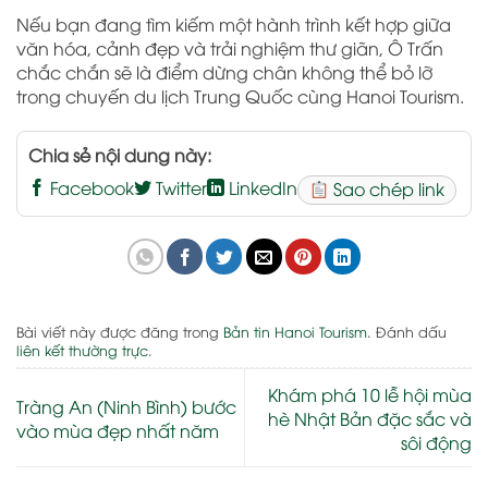
Nếu bạn đang tìm kiếm một hành trình kết hợp giữa
văn hóa, cảnh đẹp và trải nghiệm thư giãn, Ô Trấn
chắc chắn sẽ là điểm dừng chân không thể bỏ lỡ
trong chuyến du lịch Trung Quốc cùng Hanoi Tourism.
Chia sẻ nội dung này:
Facebook
Twitter
LinkedIn
Sao chép link
Bài viết này được đăng trong
Bản tin Hanoi Tourism
. Đánh dấu
liên kết thường trực
.
Khám phá 10 lễ hội mùa
Tràng An (Ninh Bình) bước
hè Nhật Bản đặc sắc và
vào mùa đẹp nhất năm
sôi động