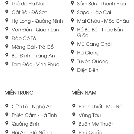
Thủ đô Hà Nội
Sầm Sơn - Thanh Hóa
Cát Bà - Đồ Sơn
Sapa - Lào Cai
Hạ Long - Quảng Ninh
Mai Châu - Mộc Châu
Vân Đồn - Quan Lạn
Hồ Ba Bể - Thác Bản
Giốc
Đảo Cô Tô
Mù Cang Chải
Móng Cái - Trà Cổ
Hà Giang
Bái Đính - Tràng An
Tuyên Quang
Tam Đảo - Vĩnh Phúc
Điện Biên
MIỀN TRUNG
MIỀN NAM
Cửa Lò - Nghệ An
Phan Thiết - Mũi Né
Thiên Cầm - Hà Tĩnh
Vũng Tàu
Quảng Bình
Buôn Mê Thuột
Hội An - Đà Nẵng -
Phú Quốc