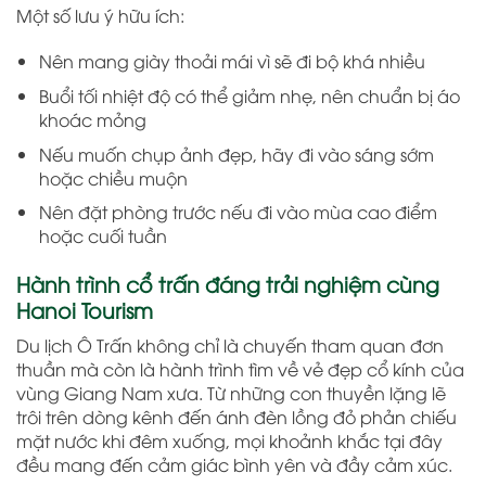
Một số lưu ý hữu ích:
Nên mang giày thoải mái vì sẽ đi bộ khá nhiều
Buổi tối nhiệt độ có thể giảm nhẹ, nên chuẩn bị áo
khoác mỏng
Nếu muốn chụp ảnh đẹp, hãy đi vào sáng sớm
hoặc chiều muộn
Nên đặt phòng trước nếu đi vào mùa cao điểm
hoặc cuối tuần
Hành trình cổ trấn đáng trải nghiệm cùng
Hanoi Tourism
Du lịch
Ô Trấn
không chỉ là chuyến tham quan đơn
thuần mà còn là hành trình tìm về vẻ đẹp cổ kính của
vùng Giang Nam xưa. Từ những con thuyền lặng lẽ
trôi trên dòng kênh đến ánh đèn lồng đỏ phản chiếu
mặt nước khi đêm xuống, mọi khoảnh khắc tại đây
đều mang đến cảm giác bình yên và đầy cảm xúc.