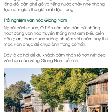
lồng đỏ, bàn ghế gỗ và tiếng nước chảy nhẹ nhàng
tạo cảm giác thư giãn rất đặc trưng.
Trải nghiệm văn hóa Giang Nam
Ngoài cảnh quan, Ô Trấn còn hấp dẫn bởi những
hoạt động văn hóa truyền thống như xem biểu diễn
dân gian, tham quan xưởng nhuộm vải chàm hay thử
mặc Hán phục để chụp ảnh trong cổ trấn.
Đây là cơ hội để du khách cảm nhận rõ hơn nét đẹp
văn hóa của vùng Giang Nam cổ kính.