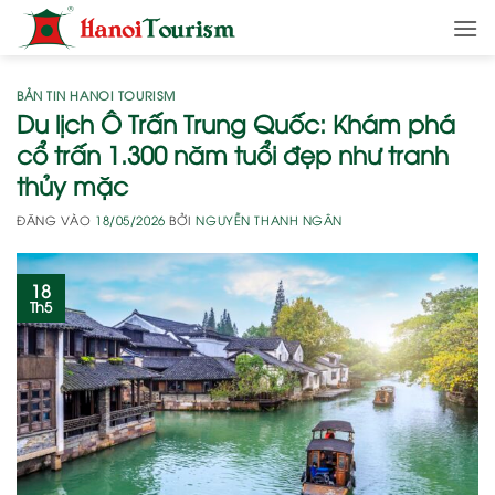
Bỏ
qua
nội
dung
BẢN TIN HANOI TOURISM
Du lịch Ô Trấn Trung Quốc: Khám phá
cổ trấn 1.300 năm tuổi đẹp như tranh
thủy mặc
ĐĂNG VÀO
18/05/2026
BỞI
NGUYỄN THANH NGÂN
18
Th5