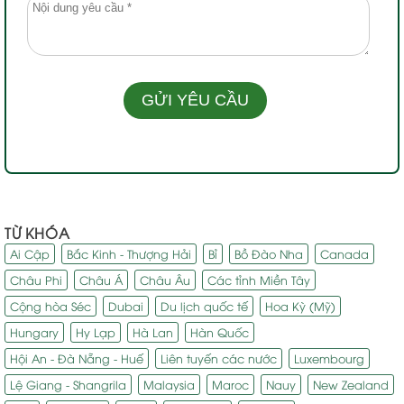
TỪ KHÓA
Ai Cập
Bắc Kinh - Thượng Hải
Bỉ
Bồ Đào Nha
Canada
Châu Phi
Châu Á
Châu Âu
Các tỉnh Miền Tây
Cộng hòa Séc
Dubai
Du lịch quốc tế
Hoa Kỳ (Mỹ)
Hungary
Hy Lạp
Hà Lan
Hàn Quốc
Hội An - Đà Nẵng - Huế
Liên tuyến các nước
Luxembourg
Lệ Giang - Shangrila
Malaysia
Maroc
Nauy
New Zealand