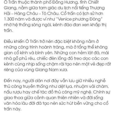
Ô Trấn
thuộc thành phố Đồng Hương, tỉnh Chiết
Giang, nằm giữa tam giác du lịch nổi tiếng Thượng
Hải – Hàng Châu – Tô Châu. Cổ trấn có lịch sử hơn
1.300 năm và được ví như “Venice phương Đông”
nhờ hệ thống sông ngòi, kênh đào đan xen khắp thị
trấn.
Điều khiến Ô Trấn trở nên đặc biệt không nằm ở
những công trình hoành tráng, mà ở tổng thể không
gian cổ kính và bình yên. Những con hẻm lát đá, mái
nhà gỗ phủ rêu, chiếc đèn lồng đỏ treo dọc các con
kênh cùng nhịp sống chậm rãi tạo nên một vẻ đẹp rất
riêng của vùng Giang Nam xưa.
Đến nay, người dân nơi đây vẫn lưu giữ nhiều nghề
thủ công truyền thống như dệt lụa, nhuộm vải chàm,
nấu rượu hay chế tác đồ thủ công mỹ nghệ. Chính sự
giao thoa giữa cảnh quan thiên nhiên và đời sống
văn hóa lâu đời đã tạo nên sức hút bền vững cho cổ
trấn này.