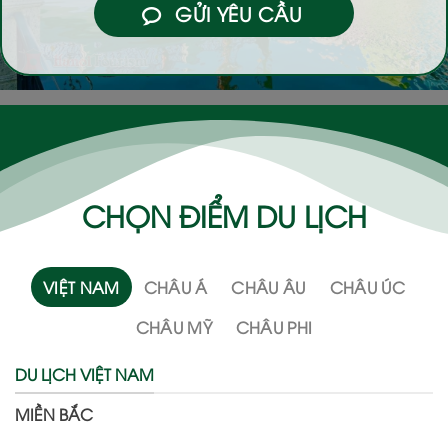
GỬI YÊU CẦU
CHỌN ĐIỂM DU LỊCH
VIỆT NAM
CHÂU Á
CHÂU ÂU
CHÂU ÚC
CHÂU MỸ
CHÂU PHI
DU LỊCH VIỆT NAM
MIỀN BẮC