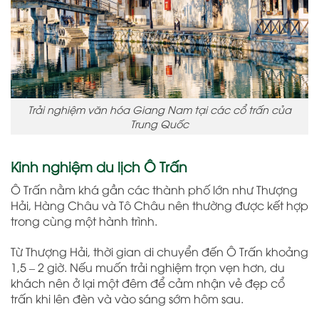
Trải nghiệm văn hóa Giang Nam tại các cổ trấn của
Trung Quốc
Kinh nghiệm du lịch Ô Trấn
Ô Trấn
nằm khá gần các thành phố lớn như
Thượng
Hải
,
Hàng Châu
và
Tô Châu
nên thường được kết hợp
trong cùng một hành trình.
Từ Thượng Hải, thời gian di chuyển đến Ô Trấn khoảng
1,5 – 2 giờ. Nếu muốn trải nghiệm trọn vẹn hơn, du
khách nên ở lại một đêm để cảm nhận vẻ đẹp cổ
trấn khi lên đèn và vào sáng sớm hôm sau.