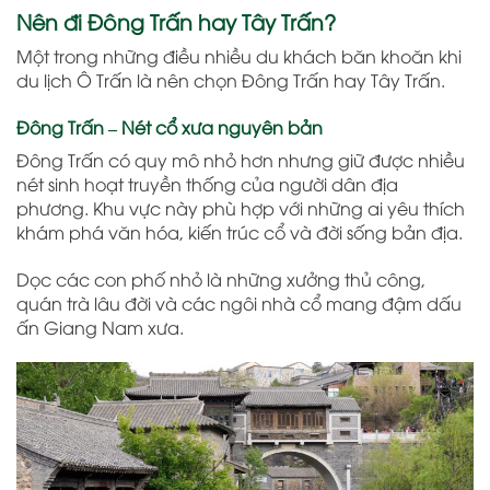
Nên đi Đông Trấn hay Tây Trấn?
Một trong những điều nhiều du khách băn khoăn khi
du lịch
Ô Trấn
là nên chọn Đông Trấn hay Tây Trấn.
Đông Trấn – Nét cổ xưa nguyên bản
Đông Trấn có quy mô nhỏ hơn nhưng giữ được nhiều
nét sinh hoạt truyền thống của người dân địa
phương. Khu vực này phù hợp với những ai yêu thích
khám phá văn hóa, kiến trúc cổ và đời sống bản địa.
Dọc các con phố nhỏ là những xưởng thủ công,
quán trà lâu đời và các ngôi nhà cổ mang đậm dấu
ấn Giang Nam xưa.