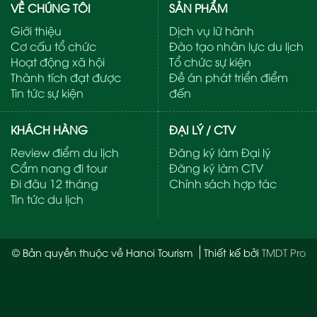
VỀ CHÚNG TÔI
SẢN PHẨM
Giới thiệu
Dịch vụ lữ hành
Cơ cấu tổ chức
Đào tạo nhân lực du lịch
Hoạt động xã hội
Tổ chức sự kiện
Thành tích đạt được
Đề án phát triển điểm
Tin tức sự kiện
đến
KHÁCH HÀNG
ĐẠI LÝ / CTV
Review điểm du lịch
Đăng ký làm Đại lý
Cẩm nang đi tour
Đăng ký làm CTV
Đi đâu 12 tháng
Chính sách hợp tác
Tin tức du lịch
© Bản quyền thuộc về Hanoi Tourism
Thiết kế bởi
TMDT Pro