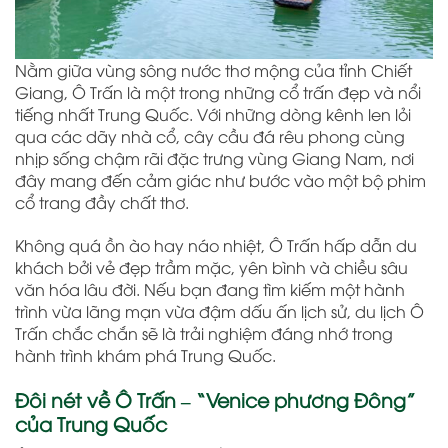
Nằm giữa vùng sông nước thơ mộng của tỉnh Chiết
Giang,
Ô Trấn
là một trong những cổ trấn đẹp và nổi
tiếng nhất Trung Quốc. Với những dòng kênh len lỏi
qua các dãy nhà cổ, cây cầu đá rêu phong cùng
nhịp sống chậm rãi đặc trưng vùng Giang Nam, nơi
đây mang đến cảm giác như bước vào một bộ phim
cổ trang đầy chất thơ.
Không quá ồn ào hay náo nhiệt, Ô Trấn hấp dẫn du
khách bởi vẻ đẹp trầm mặc, yên bình và chiều sâu
văn hóa lâu đời. Nếu bạn đang tìm kiếm một hành
trình vừa lãng mạn vừa đậm dấu ấn lịch sử, du lịch Ô
Trấn chắc chắn sẽ là trải nghiệm đáng nhớ trong
hành trình khám phá Trung Quốc.
Đôi nét về Ô Trấn – “Venice phương Đông”
của Trung Quốc