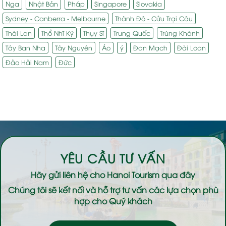
Nga
Nhật Bản
Pháp
Singapore
Slovakia
Sydney - Canberra - Melbourne
Thành Đô - Cửu Trại Câu
Thái Lan
Thổ Nhĩ Kỳ
Thụy Sĩ
Trung Quốc
Trùng Khánh
Tây Ban Nha
Tây Nguyên
Áo
ý
Đan Mạch
Đài Loan
Đảo Hải Nam
Đức
YÊU CẦU TƯ VẤN
Hãy gửi liên hệ cho
Hanoi Tourism
qua đây
Chúng tôi sẽ kết nối và hỗ trợ tư vấn các lựa chọn phù
hợp cho Quý khách