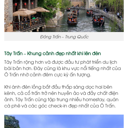
Đông Trấn – Trung Quốc
Tây Trấn – Khung cảnh đẹp nhất khi lên đèn
Tây Trấn rộng hơn và được đầu tư phát triển du lịch
bài bản hơn. Đây cũng là khu vực nổi tiếng nhất của
Ô Trấn nhờ cảnh đêm cực kỳ ấn tượng.
Khi ánh đèn lồng bắt đầu thắp sáng dọc hai bên
kênh, cả cổ trấn trở nên huyền ảo và đầy chất điện
ảnh. Tây Trấn cũng tập trung nhiều homestay, quán
cà phê và các góc check-in đẹp nhất của Ô Trấn.