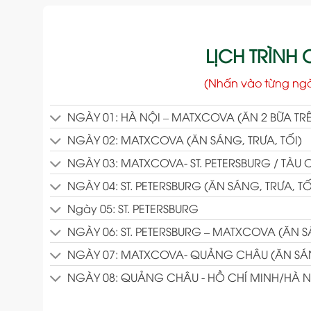
LỊCH TRÌNH C
(Nhấn vào từng ng
NGÀY 01: HÀ NỘI – MATXCOVA (ĂN 2 BỮA TRÊ
NGÀY 02: MATXCOVA (ĂN SÁNG, TRƯA, TỐI)
NGÀY 03: MATXCOVA- ST. PETERSBURG / TÀU 
NGÀY 04: ST. PETERSBURG (ĂN SÁNG, TRƯA, TỐ
Ngày 05: ST. PETERSBURG
NGÀY 06: ST. PETERSBURG – MATXCOVA (ĂN SÁ
NGÀY 07: MATXCOVA- QUẢNG CHÂU (ĂN SÁN
NGÀY 08: QUẢNG CHÂU - HỒ CHÍ MINH/HÀ N