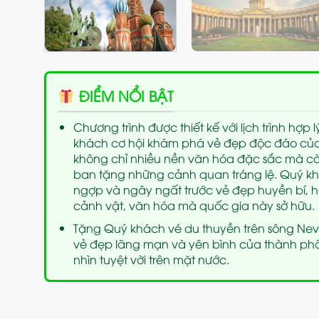
ĐIỂM NỔI BẬT
Chương trình được thiết kế với lịch trình hợ
khách cơ hội khám phá vẻ đẹp độc đáo của 
không chỉ nhiều nền văn hóa đặc sắc mà còn
ban tặng những cảnh quan tráng lệ. Quý k
ngợp và ngây ngất trước vẻ đẹp huyền bí, h
cảnh vật, văn hóa mà quốc gia này sở hữu.
Tặng Quý khách vé du thuyền trên sông Ne
vẻ đẹp lãng mạn và yên bình của thành phố 
nhìn tuyệt vời trên mặt nước.