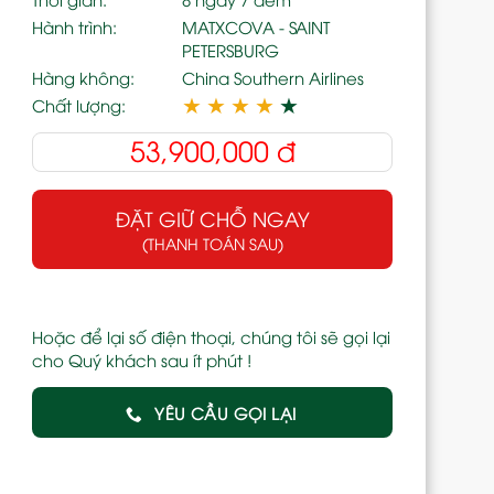
Hành trình:
MATXCOVA - SAINT
PETERSBURG
Hàng không:
China Southern Airlines
★
★
★
★
★
Chất lượng:
53,900,000
đ
ĐẶT GIỮ CHỖ NGAY
(THANH TOÁN SAU)
Hoặc để lại số điện thoại, chúng tôi sẽ gọi lại
cho Quý khách sau ít phút !
YÊU CẦU GỌI LẠI