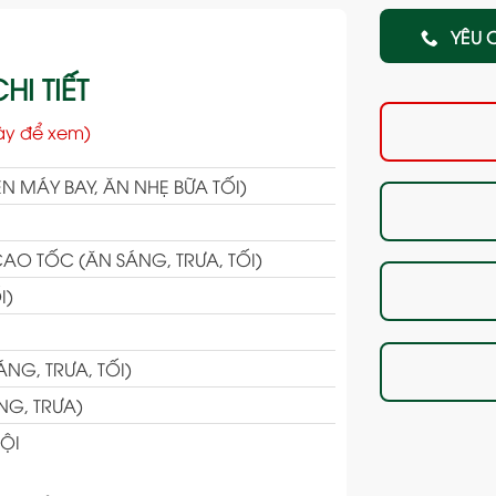
YÊU 
HI TIẾT
ày để xem)
N MÁY BAY, ĂN NHẸ BỮA TỐI)
CAO TỐC (ĂN SÁNG, TRƯA, TỐI)
I)
NG, TRƯA, TỐI)
G, TRƯA)
ỘI