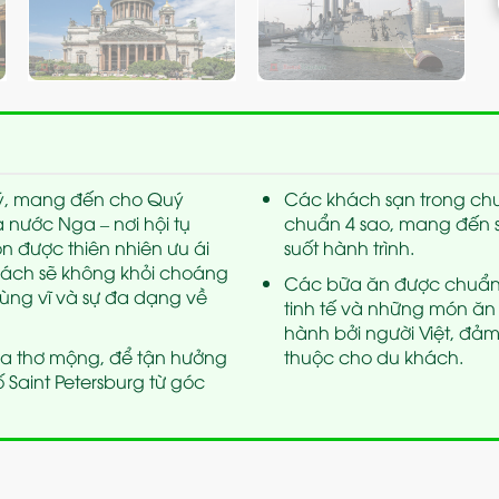
p lý, mang đến cho Quý
Các khách sạn trong chươ
nước Nga – nơi hội tụ
chuẩn 4 sao, mang đến s
 được thiên nhiên ưu ái
suốt hành trình.
hách sẽ không khỏi choáng
Các bữa ăn được chuẩn 
ùng vĩ và sự đa dạng về
tinh tế và những món ăn
hành bởi người Việt, đả
va thơ mộng, để tận hưởng
thuộc cho du khách.
Saint Petersburg từ góc