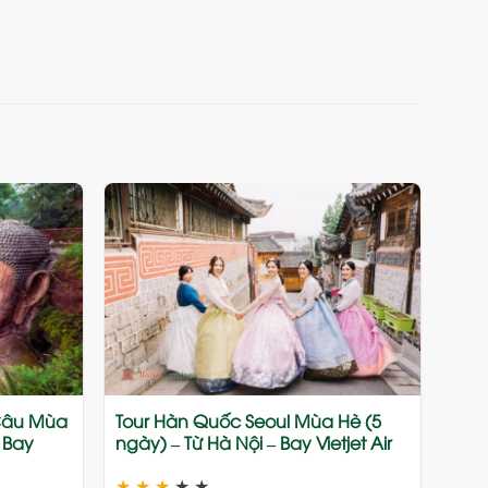
Add
Add
to
to
wishlist
wishlist
 Câu Mùa
Tour Hàn Quốc Seoul Mùa Hè (5
– Bay
ngày) – Từ Hà Nội – Bay Vietjet Air
★
★
★
★
★