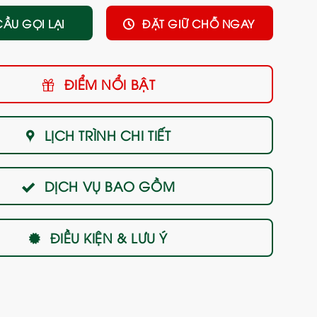
CẦU GỌI LẠI
ĐẶT GIỮ CHỖ NGAY
ĐIỂM NỔI BẬT
LỊCH TRÌNH CHI TIẾT
DỊCH VỤ BAO GỒM
ĐIỀU KIỆN & LƯU Ý