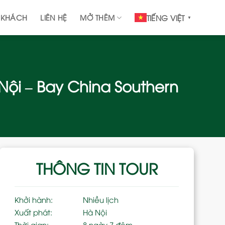
 KHÁCH
LIÊN HỆ
MỞ THÊM
TIẾNG VIỆT
▼
 Nội – Bay China Southern
THÔNG TIN TOUR
Khởi hành:
Nhiều lịch
Xuất phát:
Hà Nội
Thời gian:
8 ngày 7 đêm