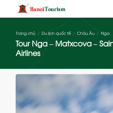
Bỏ
qua
nội
dung
Trang chủ
/
Du lịch quốc tế
/
Châu Âu
/
Nga
Tour Nga – Matxcova – Sain
Airlines