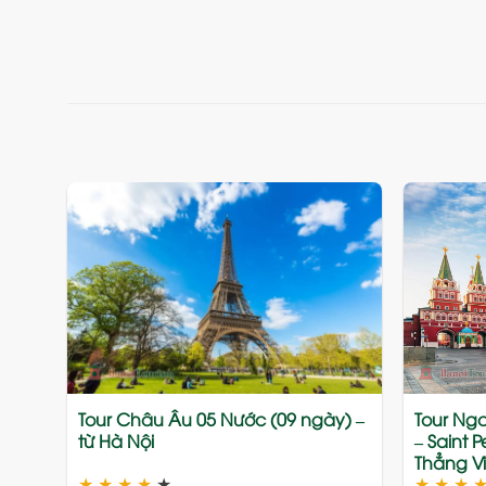
Add
to
wishlist
Tour Châu Âu 05 Nước (09 ngày) –
Tour Nga
từ Hà Nội
– Saint 
Thẳng Vi
★
★
★
★
★
★
★
★