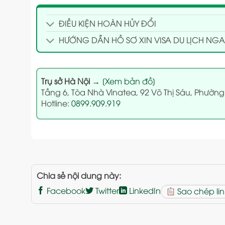
ĐIỀU KIỆN HOÀN HỦY ĐỔI
HƯỚNG DẪN HỒ SƠ XIN VISA DU LỊCH NGA
Trụ sở Hà Nội
→
[Xem bản đồ]
Tầng 6, Tòa Nhà Vinatea, 92 Võ Thị Sáu, Phường
Hotline:
0899.909.919
Chia sẻ nội dung này:
Facebook
Twitter
LinkedIn
Sao chép lin