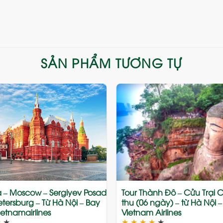
SẢN PHẨM TƯƠNG TỰ
Add
to
wishlist
 – Moscow – Sergiyev Posad
Tour Thành Đô – Cửu Trại
Petersburg – Từ Hà Nội – Bay
thu (06 ngày) – từ Hà Nội 
etnamairlines
Vietnam Airlines
★
★
★
★
★
★
★