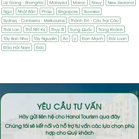
Lệ Giang - Shangrila
Malaysia
Maroc
Nauy
New Zealand
Nga
Nhật Bản
Pháp
Singapore
Slovakia
Sydney - Canberra - Melbourne
Thành Đô - Cửu Trại Câu
Thái Lan
Thổ Nhĩ Kỳ
Thụy Sĩ
Trung Quốc
Trùng Khánh
Tây Ban Nha
Tây Nguyên
Áo
ý
Đan Mạch
Đài Loan
Đảo Hải Nam
Đức
YÊU CẦU TƯ VẤN
Hãy gửi liên hệ cho
Hanoi Tourism
qua đây
Chúng tôi sẽ kết nối và hỗ trợ tư vấn các lựa chọn phù
hợp cho Quý khách