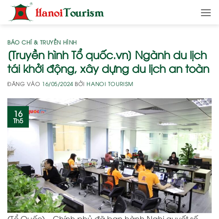
Bỏ
qua
nội
dung
BÁO CHÍ & TRUYỀN HÌNH
[Truyền hình Tổ quốc.vn] Ngành du lịch
tái khởi động, xây dựng du lịch an toàn
ĐĂNG VÀO
16/05/2024
BỞI
HANOI TOURISM
16
Th5
(Tổ Quốc) – Chính phủ đã ban hành Nghị quyết số