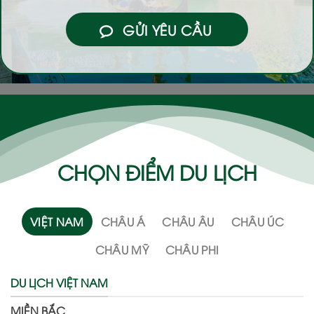
GỬI YÊU CẦU
CHỌN ĐIỂM DU LỊCH
VIỆT NAM
CHÂU Á
CHÂU ÂU
CHÂU ÚC
CHÂU MỸ
CHÂU PHI
DU LỊCH VIỆT NAM
MIỀN BẮC