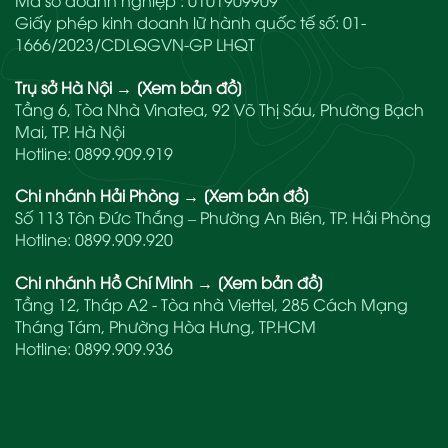
Giấy phép kinh doanh lữ hành quốc tế số: 01-
1666/2023/CDLQGVN-GP LHQT
Trụ sở Hà Nội
→
[Xem bản đồ]
Tầng 6, Tòa Nhà Vinatea, 92 Võ Thị Sáu, Phường Bạch
Mai, TP. Hà Nội
Hotline:
0899.909.919
Chi nhánh Hải Phòng
→
[Xem bản đồ]
Số 113 Tôn Đức Thắng – Phường An Biên, TP. Hải Phòng
Hotline:
0899.909.920
Chi nhánh Hồ Chí Minh
→
[Xem bản đồ]
Tầng 12, Tháp A2 - Tòa nhà Viettel, 285 Cách Mạng
Tháng Tám, Phường Hòa Hưng, TP.HCM
Hotline:
0899.909.936