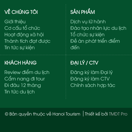
VỀ CHÚNG TÔI
SẢN PHẨM
Giới thiệu
Dịch vụ lữ hành
Cơ cấu tổ chức
Đào tạo nhân lực du lịch
Hoạt động xã hội
Tổ chức sự kiện
Thành tích đạt được
Đề án phát triển điểm
Tin tức sự kiện
đến
KHÁCH HÀNG
ĐẠI LÝ / CTV
Review điểm du lịch
Đăng ký làm Đại lý
Cẩm nang đi tour
Đăng ký làm CTV
Đi đâu 12 tháng
Chính sách hợp tác
Tin tức du lịch
© Bản quyền thuộc về Hanoi Tourism
Thiết kế bởi
TMDT Pro