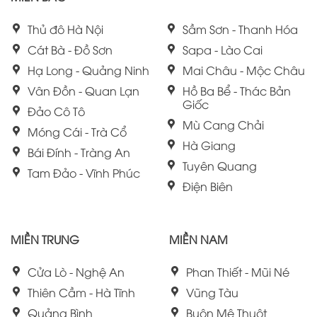
Thủ đô Hà Nội
Sầm Sơn - Thanh Hóa
Cát Bà - Đồ Sơn
Sapa - Lào Cai
Hạ Long - Quảng Ninh
Mai Châu - Mộc Châu
Vân Đồn - Quan Lạn
Hồ Ba Bể - Thác Bản
Giốc
Đảo Cô Tô
Mù Cang Chải
Móng Cái - Trà Cổ
Hà Giang
Bái Đính - Tràng An
Tuyên Quang
Tam Đảo - Vĩnh Phúc
Điện Biên
MIỀN TRUNG
MIỀN NAM
Cửa Lò - Nghệ An
Phan Thiết - Mũi Né
Thiên Cầm - Hà Tĩnh
Vũng Tàu
Quảng Bình
Buôn Mê Thuột