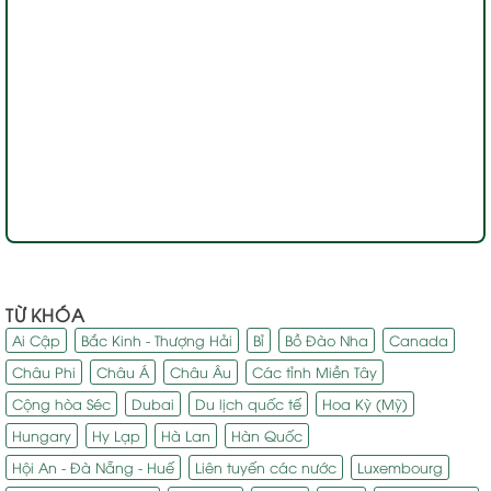
TỪ KHÓA
Ai Cập
Bắc Kinh - Thượng Hải
Bỉ
Bồ Đào Nha
Canada
Châu Phi
Châu Á
Châu Âu
Các tỉnh Miền Tây
Cộng hòa Séc
Dubai
Du lịch quốc tế
Hoa Kỳ (Mỹ)
Hungary
Hy Lạp
Hà Lan
Hàn Quốc
Hội An - Đà Nẵng - Huế
Liên tuyến các nước
Luxembourg