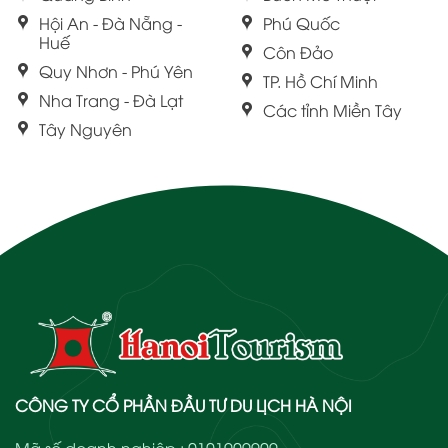
Hội An - Đà Nẵng -
Phú Quốc
Huế
Côn Đảo
Quy Nhơn - Phú Yên
TP. Hồ Chí Minh
Nha Trang - Đà Lạt
Các tỉnh Miền Tây
Tây Nguyên
CÔNG TY CỔ PHẦN ĐẦU TƯ DU LỊCH HÀ NỘI
Mã số doanh nghiệp : 0101909909