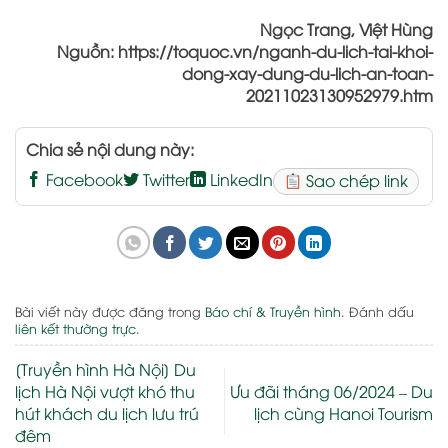
Ngọc Trang, Việt Hùng
Nguồn: https://toquoc.vn/nganh-du-lich-tai-khoi-
dong-xay-dung-du-lich-an-toan-
20211023130952979.htm
Chia sẻ nội dung này:
Facebook
Twitter
LinkedIn
Sao chép link
Bài viết này được đăng trong
Báo chí & Truyền hình
. Đánh dấu
liên kết thường trực
.
[Truyền hình Hà Nội] Du
lịch Hà Nội vượt khó thu
Ưu đãi tháng 06/2024 – Du
hút khách du lịch lưu trú
lịch cùng Hanoi Tourism
đêm