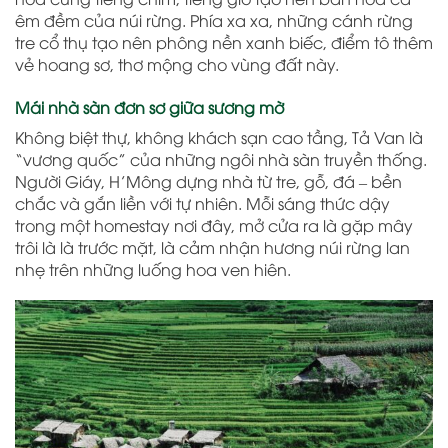
êm đềm của núi rừng. Phía xa xa, những cánh rừng
tre cổ thụ tạo nên phông nền xanh biếc, điểm tô thêm
vẻ hoang sơ, thơ mộng cho vùng đất này.
Mái nhà sàn đơn sơ giữa sương mờ
Không biệt thự, không khách sạn cao tầng, Tả Van là
“vương quốc” của những ngôi nhà sàn truyền thống.
Người Giáy, H’Mông dựng nhà từ tre, gỗ, đá – bền
chắc và gắn liền với tự nhiên. Mỗi sáng thức dậy
trong một homestay nơi đây, mở cửa ra là gặp mây
trôi là là trước mặt, là cảm nhận hương núi rừng lan
nhẹ trên những luống hoa ven hiên.