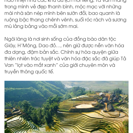
trong mình vẻ đẹp thanh bình, mộc mạc với những
mái nhà sàn nép mình bên sườn đồi, bao quanh là
ruộng bậc thang chênh vênh, suối róc rách và sương
mù lảng bảng vào mỗi sớm mai.
Ngôi làng là nơi sinh sống của đồng bào dân tộc
Giáy, H’Mông, Dao đỏ…, nên giữ được nền văn hóa
đa dạng, đậm bản sắc. Chính sự hòa quyện giữa
thiên nhiên trác tuyệt và văn hóa đặc sắc đã giúp Tả
Van “lọt vào mắt xanh” của giới chuyên môn và
truyền thông quốc tế.