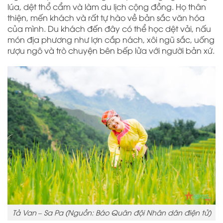
lúa, dệt thổ cẩm và làm du lịch cộng đồng. Họ thân
thiện, mến khách và rất tự hào về bản sắc văn hóa
của mình. Du khách đến đây có thể học dệt vải, nấu
món địa phương như lợn cắp nách, xôi ngũ sắc, uống
rượu ngô và trò chuyện bên bếp lửa với người bản xứ.
Tả Van – Sa Pa (Nguồn: Báo Quân đội Nhân dân điện tử)