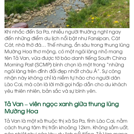
Khi nhắc đến Sa Pa, nhiều người thường nghĩ ngay
đến những điểm du lịch nổi bật như Fansipan, Cát
Cát, nhà thờ đá… Thế nhưng, ẩn sâu trong thung lũng
Mường Hoa thơ mộng, có một ngôi làng nhỏ mang
tên Tả Van, vừa được tờ báo danh tiếng South China
Morning Post (SCMP) bình chọn là một trong “những
ngôi làng trên đỉnh đồi đẹp nhất châu Á”. Sự công
nhận này không chỉ là niềm tự hào cho người dân
Lào Cai, mà còn là lời mời gọi hấp dẫn cho du khách
yêu thiên nhiên, bản sắc và sự bình yên.
Tả Van – viên ngọc xanh giữa thung lũng
Mường Hoa
Tả Van là một xã thuộc thị xã Sa Pa, tỉnh Lào Cai, nằm
cách trung tâm thị trấn khoảng 12km. Không sầm uất,
náo nhiệt như các khu du lịch nổi tiếng, Tả Van mang