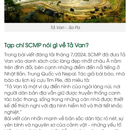
Tả Van – Sa Pa
Tạp chí SCMP nói gì về Tả Van?
Trong bài viết đăng tải tháng 7/2024, SCMP đã đưa Tả
Van vào danh sách các làng đẹp nhất châu Á nằm
trên đỉnh đồi, bên cạnh những điểm đến nổi tiếng ở
Nhật Bản, Trung Quốc và Nepal. Tác giả bài báo, nhà
báo du lịch kỳ cựu Tim Pile, đã miêu tả:
“Tả Van là một ví dụ điển hình của ngôi làng núi, nơi
người dân bản địa vẫn giữ được truyền thống canh
tác bậc thang, sống trong những căn nhà được thiết
kế để thích nghi với địa hình hiểm trở và thời tiết khắc
nghiệt.”
Bài viết còn nhấn mạnh về bản sắc dân tộc rõ nét, sự
yên bình và nguyên sơ của cảnh vật – những yếu tố