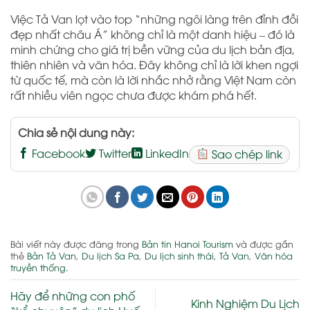
Việc Tả Van lọt vào top “những ngôi làng trên đỉnh đồi
đẹp nhất châu Á” không chỉ là một danh hiệu – đó là
minh chứng cho giá trị bền vững của du lịch bản địa,
thiên nhiên và văn hóa. Đây không chỉ là lời khen ngợi
từ quốc tế, mà còn là lời nhắc nhở rằng Việt Nam còn
rất nhiều viên ngọc chưa được khám phá hết.
Chia sẻ nội dung này:
Facebook
Twitter
LinkedIn
Sao chép link
Bài viết này được đăng trong
Bản tin Hanoi Tourism
và được gắn
thẻ
Bản Tả Van
,
Du lịch Sa Pa
,
Du lịch sinh thái
,
Tả Van
,
Văn hóa
truyền thống
.
Hãy để những con phố
Kinh Nghiệm Du Lịch