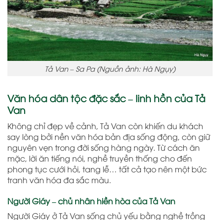
Tả Van – Sa Pa (Nguồn ảnh: Hà Ngụy)
Văn hóa dân tộc đặc sắc – linh hồn của Tả
Van
Không chỉ đẹp về cảnh, Tả Van còn khiến du khách
say lòng bởi nền văn hóa bản địa sống động, còn giữ
nguyên vẹn trong đời sống hàng ngày. Từ cách ăn
mặc, lời ăn tiếng nói, nghề truyền thống cho đến
phong tục cưới hỏi, tang lễ… tất cả tạo nên một bức
tranh văn hóa đa sắc màu.
Người Giáy – chủ nhân hiền hòa của Tả Van
Người Giáy ở Tả Van sống chủ yếu bằng nghề trồng