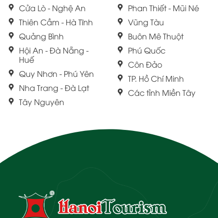
Cửa Lò - Nghệ An
Phan Thiết - Mũi Né
Thiên Cầm - Hà Tĩnh
Vũng Tàu
Quảng Bình
Buôn Mê Thuột
Hội An - Đà Nẵng -
Phú Quốc
Huế
Côn Đảo
Quy Nhơn - Phú Yên
TP. Hồ Chí Minh
Nha Trang - Đà Lạt
Các tỉnh Miền Tây
Tây Nguyên