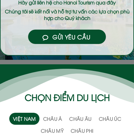
Hãy gửi liên hệ cho
Hanoi Tourism
qua đây
Chúng tôi sẽ kết nối và hỗ trợ tư vấn các lựa chọn phù
hợp cho Quý khách
GỬI YÊU CẦU
CHỌN ĐIỂM DU LỊCH
VIỆT NAM
CHÂU Á
CHÂU ÂU
CHÂU ÚC
CHÂU MỸ
CHÂU PHI