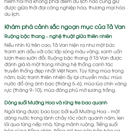
hiếm hoi mà không phải điểm du lịch nào cũng giữ
được giữa thời đại công nghiệp hóa, thương mại hóa
du lịch.
Khám phá cảnh sắc ngoạn mục của Tả Van
Ruộng bậc thang – nghệ thuật giữa thiên nhiên
Nếu nhìn từ trên cao, Tả Van hiện ra như một bức
tranh sơn dầu với các lớp sóng màu vàng, xanh uốn
lượn theo sườn đồi. Ruộng bậc thang ở Tả Van được
đánh giá là một trong những hệ thống canh tác
truyền thống đẹp nhất Việt Nam. Tùy từng mùa trong
năm, bức tranh thiên nhiên ấy lại chuyển màu: mùa
nước đổ óng ánh bạc (tháng 5–6), mùa lúa chín vàng
rực (tháng 9–10), mùa đông phủ mờ sương trắng.
Dòng suối Mường Hoa và rừng tre bao quanh
Ngôi làng được bao bọc bởi suối Mường Hoa – một
dòng nước trong lành chảy róc rách quanh năm, len
lỏi qua từng nếp nhà, từng mảnh ruộng. Tiếng suối
hòa cùng tiếng chim, tiếng gió tạo nên bản hòa ca