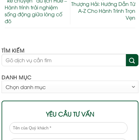
“kể chuyện” du lịch Huế –
Thượng Hải: Hướng Dẫn Từ
Hành trình trải nghiệm
A-Z Cho Hành Trình Trọn
sống động giữa lòng cố
Vẹn
đô
TÌM KIẾM
DANH MỤC
DANH
MỤC
YÊU CẦU TƯ VẤN