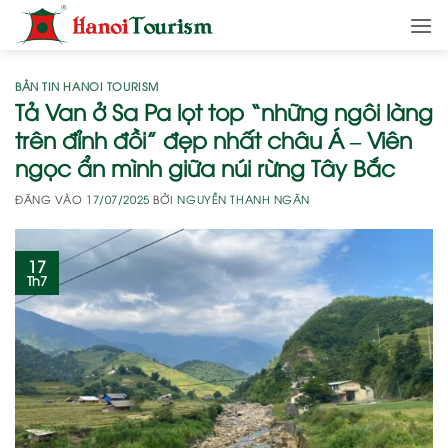
Bỏ
qua
nội
dung
BẢN TIN HANOI TOURISM
Tả Van ở Sa Pa lọt top “những ngôi làng
trên đỉnh đồi” đẹp nhất châu Á – Viên
ngọc ẩn mình giữa núi rừng Tây Bắc
ĐĂNG VÀO
17/07/2025
BỞI
NGUYỄN THANH NGÂN
17
Th7