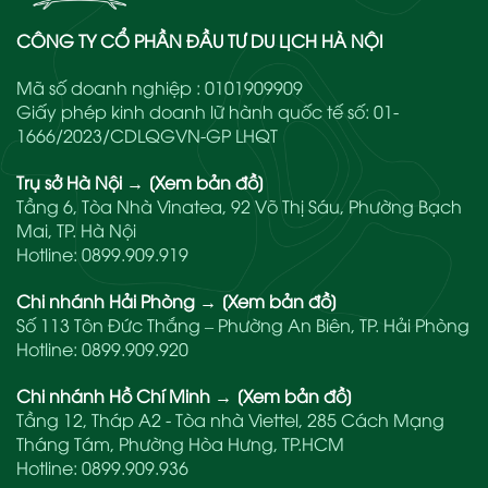
CÔNG TY CỔ PHẦN ĐẦU TƯ DU LỊCH HÀ NỘI
Mã số doanh nghiệp : 0101909909
Giấy phép kinh doanh lữ hành quốc tế số: 01-
1666/2023/CDLQGVN-GP LHQT
Trụ sở Hà Nội
→
[Xem bản đồ]
Tầng 6, Tòa Nhà Vinatea, 92 Võ Thị Sáu, Phường Bạch
Mai, TP. Hà Nội
Hotline:
0899.909.919
Chi nhánh Hải Phòng
→
[Xem bản đồ]
Số 113 Tôn Đức Thắng – Phường An Biên, TP. Hải Phòng
Hotline:
0899.909.920
Chi nhánh Hồ Chí Minh
→
[Xem bản đồ]
Tầng 12, Tháp A2 - Tòa nhà Viettel, 285 Cách Mạng
Tháng Tám, Phường Hòa Hưng, TP.HCM
Hotline:
0899.909.936