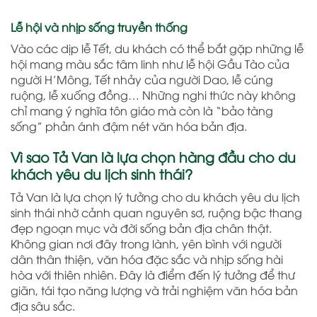
Lễ hội và nhịp sống truyền thống
Vào các dịp lễ Tết, du khách có thể bắt gặp những lễ
hội mang màu sắc tâm linh như lễ hội Gầu Tào của
người H’Mông, Tết nhảy của người Dao, lễ cúng
ruộng, lễ xuống đồng… Những nghi thức này không
chỉ mang ý nghĩa tôn giáo mà còn là “bảo tàng
sống” phản ánh đậm nét văn hóa bản địa.
Vì sao Tả Van là lựa chọn hàng đầu cho du
khách yêu du lịch sinh thái?
Tả Van là lựa chọn lý tưởng cho du khách yêu du lịch
sinh thái nhờ cảnh quan nguyên sơ, ruộng bậc thang
đẹp ngoạn mục và đời sống bản địa chân thật.
Không gian nơi đây trong lành, yên bình với người
dân thân thiện, văn hóa đặc sắc và nhịp sống hài
hòa với thiên nhiên. Đây là điểm đến lý tưởng để thư
giãn, tái tạo năng lượng và trải nghiệm văn hóa bản
địa sâu sắc.