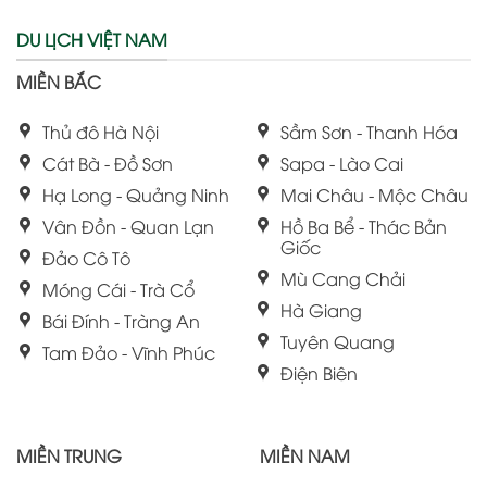
DU LỊCH VIỆT NAM
MIỀN BẮC
Thủ đô Hà Nội
Sầm Sơn - Thanh Hóa
Cát Bà - Đồ Sơn
Sapa - Lào Cai
Hạ Long - Quảng Ninh
Mai Châu - Mộc Châu
Vân Đồn - Quan Lạn
Hồ Ba Bể - Thác Bản
Giốc
Đảo Cô Tô
Mù Cang Chải
Móng Cái - Trà Cổ
Hà Giang
Bái Đính - Tràng An
Tuyên Quang
Tam Đảo - Vĩnh Phúc
Điện Biên
MIỀN TRUNG
MIỀN NAM