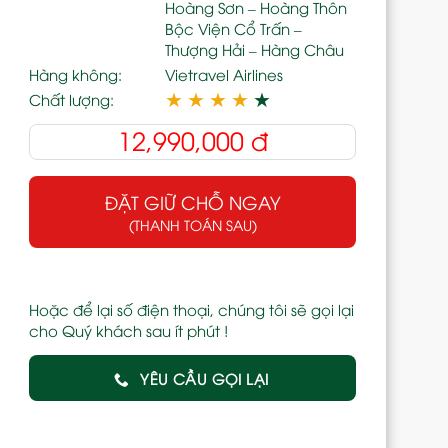
Hoàng Sơn – Hoàng Thôn
Bộc Viện Cổ Trấn –
Thượng Hải – Hàng Châu
Hàng không:
Vietravel Airlines
★
★
★
★
★
Chất lượng:
12,990,000
đ
ĐẶT GIỮ CHỖ NGAY
(THANH TOÁN SAU)
Hoặc để lại số điện thoại, chúng tôi sẽ gọi lại
cho Quý khách sau ít phút !
YÊU CẦU GỌI LẠI