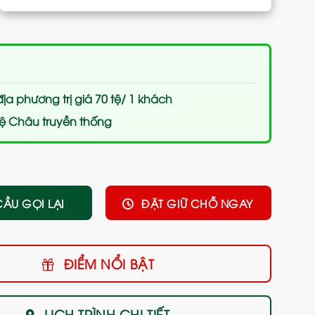
ịa phương trị giá 70 tệ/ 1 khách
ệ Châu truyền thống
CẦU GỌI LẠI
ĐẶT GIỮ CHỖ NGAY
ĐIỂM NỔI BẬT
LỊCH TRÌNH CHI TIẾT