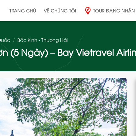
TRANG CHỦ
VỀ CHÚNG TÔI
TOUR ĐANG NHẬN
Quốc
/
Bắc Kinh - Thượng Hải
 (5 Ngày) – Bay Vietravel Airlin
Add
to
wishlist