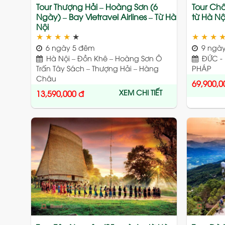
Tour Thượng Hải – Hoàng Sơn (6
Tour Châ
Ngày) – Bay Vietravel Airlines – Từ Hà
từ Hà Nộ
Nội
★
★
★
★
★
★
★
★
6 ngày 5 đêm
9 ngày
Hà Nội – Đồn Khê – Hoàng Sơn Ô
ĐỨC - 
Trấn Tây Sách – Thượng Hải – Hàng
PHÁP
Châu
69,900,0
XEM CHI TIẾT
13,590,000
đ
Add
to
wishlist