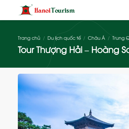
Bỏ
qua
nội
dung
Trang chủ
/
Du lịch quốc tế
/
Châu Á
/
Trung 
Tour Thượng Hải – Hoàng Sơn