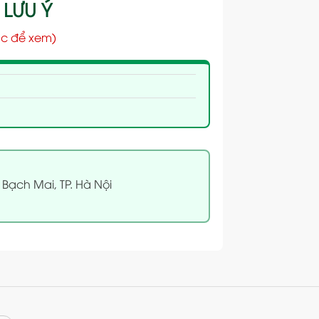
 LƯU Ý
c để xem)
 Bạch Mai, TP. Hà Nội