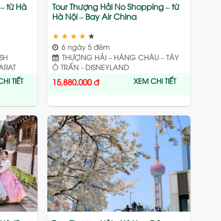
 – từ Hà
Tour Thượng Hải No Shopping – từ
Hà Nội – Bay Air China
★
★
★
★
★
6 ngày 5 đêm
ISH
THƯỢNG HẢI – HÀNG CHÂU – TÂY
ARAT
Ô TRẤN - DISNEYLAND
HI TIẾT
XEM CHI TIẾT
15,880,000
đ
Add
Add
to
to
wishlist
wishlist