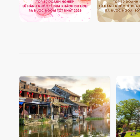
Add
to
wishlist