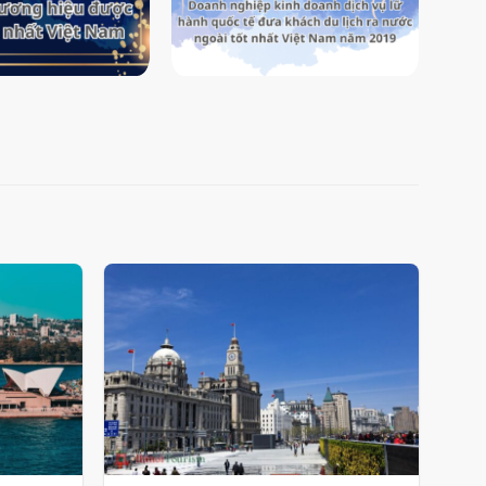
Add
Add
to
to
wishlist
wishlist