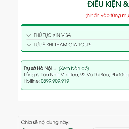
ĐIỀU KIỆN &
(Nhấn vào từng mụ
THỦ TỤC XIN VISA
LƯU Ý KHI THAM GIA TOUR:
Trụ sở Hà Nội
→
[Xem bản đồ]
Tầng 6, Tòa Nhà Vinatea, 92 Võ Thị Sáu, Phường
Hotline:
0899.909.919
Chia sẻ nội dung này: