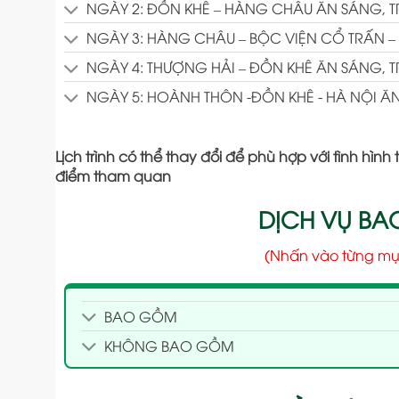
NGÀY 2: ĐỒN KHÊ – HÀNG CHÂU ĂN SÁNG, TR
NGÀY 3: HÀNG CHÂU – BỘC VIỆN CỔ TRẤN – 
NGÀY 4: THƯỢNG HẢI – ĐỒN KHÊ ĂN SÁNG, TR
NGÀY 5: HOÀNH THÔN -ĐỒN KHÊ - HÀ NỘI ĂN 
Lịch trình có thể thay đổi để phù hợp với tình h
điểm tham quan
DỊCH VỤ B
(Nhấn vào từng mụ
BAO GỒM
KHÔNG BAO GỒM