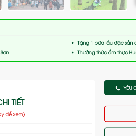
Tặng 1 bữa lẩu đặc sản đ
 Sơn
Thưởng thức ẩm thực Hu
YÊU 
HI TIẾT
ày để xem)