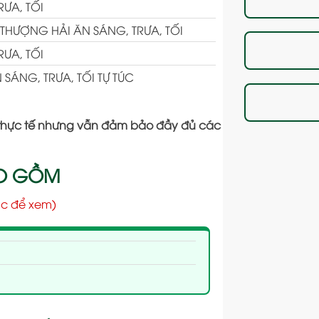
ƯA, TỐI
THƯỢNG HẢI ĂN SÁNG, TRƯA, TỐI
ƯA, TỐI
SÁNG, TRƯA, TỐI TỰ TÚC
ình thực tế nhưng vẫn đảm bảo đầy đủ các
AO GỒM
c để xem)