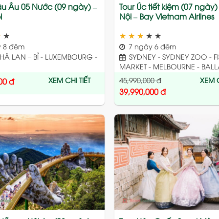
u Âu 05 Nước (09 ngày) –
Tour Úc tiết kiệm (07 ngày)
i
Nội – Bay Vietnam Airlines
★
★
★
★
★
★
★
 8 đêm
7 ngày 6 đêm
HÀ LAN – BỈ - LUXEMBOURG -
SYDNEY - SYDNEY ZOO - F
MARKET - MELBOURNE - BALL
XEM CHI TIẾT
45,990,000
đ
XEM C
00
đ
39,990,000
đ
Add
to
wishlist