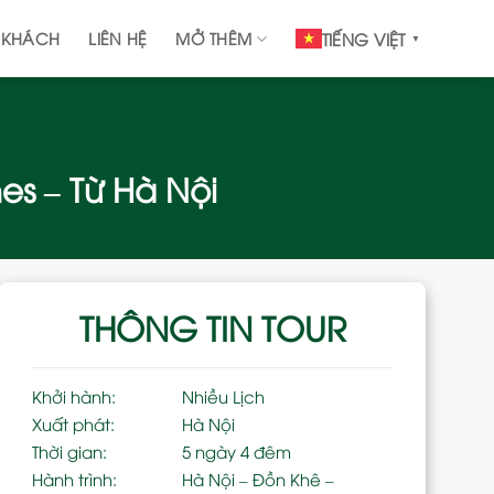
 KHÁCH
LIÊN HỆ
MỞ THÊM
TIẾNG VIỆT
▼
es – Từ Hà Nội
THÔNG TIN TOUR
Khởi hành:
Nhiều Lịch
Xuất phát:
Hà Nội
Thời gian:
5 ngày 4 đêm
Hành trình:
Hà Nội – Đồn Khê –