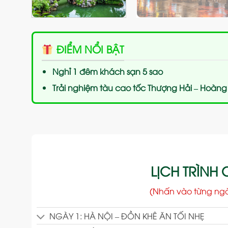
ĐIỂM NỔI BẬT
Nghỉ 1 đêm khách sạn 5 sao
Trải nghiệm tàu cao tốc Thượng Hải – Hoàng
LỊCH TRÌNH C
(Nhấn vào từng ng
NGÀY 1: HÀ NỘI – ĐỒN KHÊ ĂN TỐI NHẸ