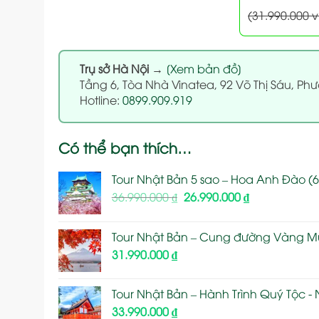
(31.990.000 
Trụ sở Hà Nội
→
[Xem bản đồ]
Tầng 6, Tòa Nhà Vinatea, 92 Võ Thị Sáu, Phư
Hotline:
0899.909.919
Có thể bạn thích…
Tour Nhật Bản 5 sao – Hoa Anh Đào (6
Giá
Giá
36.990.000
₫
26.990.000
₫
gốc
hiện
là:
tại
Tour Nhật Bản – Cung đường Vàng Mùa
36.990.000 ₫.
là:
31.990.000
₫
26.990.000 ₫.
Tour Nhật Bản – Hành Trình Quý Tộc -
33.990.000
₫