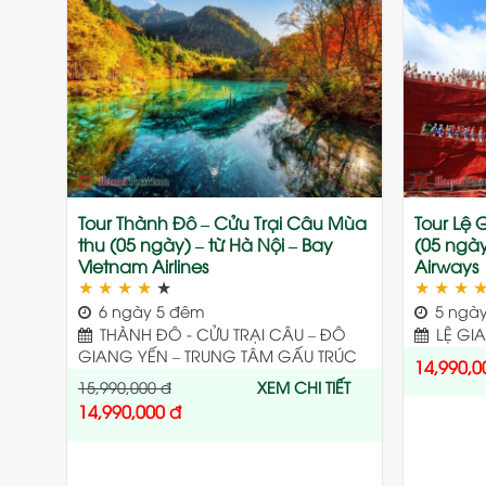
Add
to
wishlist
Tour Thành Đô – Cửu Trại Câu Mùa
Tour Lệ 
thu (05 ngày) – từ Hà Nội – Bay
(05 ngày
Vietnam Airlines
Airways
★
★
★
★
★
★
★
★
6 ngày 5 đêm
5 ngày
THÀNH ĐÔ - CỬU TRẠI CÂU – ĐÔ
LỆ GI
GIANG YẾN – TRUNG TÂM GẤU TRÚC
14,990,0
15,990,000
đ
XEM CHI TIẾT
14,990,000
đ