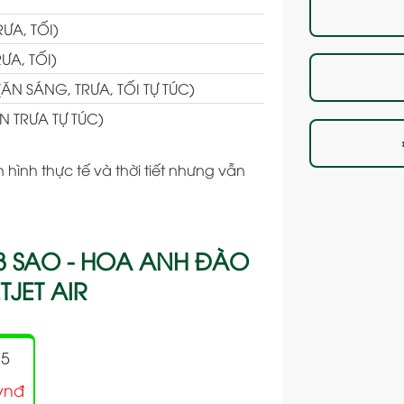
ƯA, TỐI)
ƯA, TỐI)
ĂN SÁNG, TRƯA, TỐI TỰ TÚC)
N TRƯA TỰ TÚC)
 hình thực tế và thời tiết nhưng vẫn
3 SAO - HOA ANH ĐÀO
TJET AIR
25
vnđ