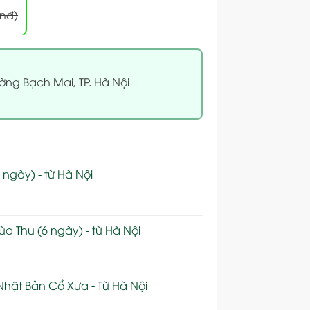
vnđ)
ờng Bạch Mai, TP. Hà Nội
 ngày) - từ Hà Nội
 Thu (6 ngày) - từ Hà Nội
 Nhật Bản Cổ Xưa - Từ Hà Nội