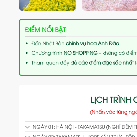
ĐIỂM NỔI BẬT
Đến Nhật Bản
chính vụ hoa Anh Đào
Chương trình
NO SHOPPING
– không có điể
Tham quan
đầy đủ
các điểm đặc sắc nhất
t
LỊCH TRÌNH C
(Nhấn vào từng ng
NGÀY 01: HÀ NỘI - TAKAMATSU (NGHỈ ĐÊM 
NGÀY 02: TAKAMATSU - KOBE (ĂN TRƯA, TỐI)