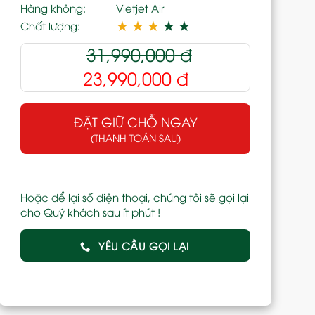
Hàng không:
Vietjet Air
★
★
★
★
★
Chất lượng:
31,990,000
đ
23,990,000
đ
ĐẶT GIỮ CHỖ NGAY
(THANH TOÁN SAU)
Hoặc để lại số điện thoại, chúng tôi sẽ gọi lại
cho Quý khách sau ít phút !
YÊU CẦU GỌI LẠI