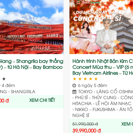
Add
to
wishlist
Giang – Shangrila bay thẳng
Hành trình Nhật Bản Kim 
) – từ Hà Nội – Bay Bamboo
Concert Mùa thu – VIP (6 
Bay Vietnam Airlines – Từ H
★
★
★
★
★
★
★
 4 đêm
6 ngày 5 đêm
ANG - SHANGRILA
TOKYO - LÀNG CỔ OSHIN
- PHÚ SĨ – THỦY CUNG - CÔN
XEM CHI TIẾT
00
đ
HITACHIA - LỄ HỘI ÂM NHẠC 
- NIKKO – FUKUSHIMA - ĂN T
NGHỆ SĨ
51,990,000
đ
XEM C
39,990,000
đ