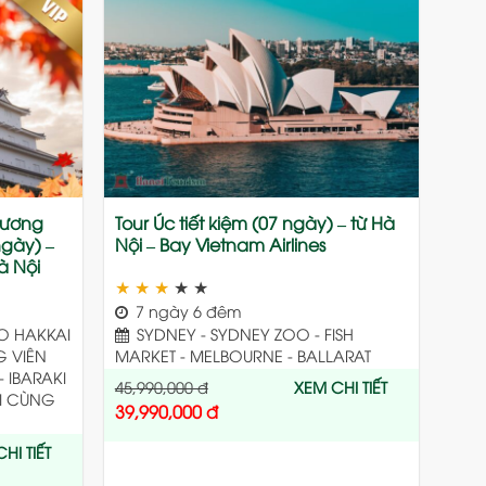
Add
Add
to
to
wishlist
wishlist
Cương
Tour Úc tiết kiệm (07 ngày) – từ Hà
ngày) –
Nội – Bay Vietnam Airlines
à Nội
★
★
★
★
★
7 ngày 6 đêm
O HAKKAI
SYDNEY - SYDNEY ZOO - FISH
G VIÊN
MARKET - MELBOURNE - BALLARAT
- IBARAKI
45,990,000
đ
XEM CHI TIẾT
ỐI CÙNG
39,990,000
đ
HI TIẾT