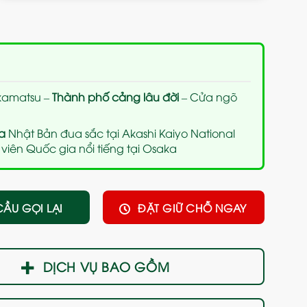
kamatsu –
Thành phố cảng lâu đời
– Cửa ngõ
a
Nhật Bản đua sắc
tại Akashi Kaiyo National
 viên Quốc gia nổi tiếng tại Osaka
CẦU GỌI LẠI
ĐẶT GIỮ CHỖ NGAY
DỊCH VỤ BAO GỒM