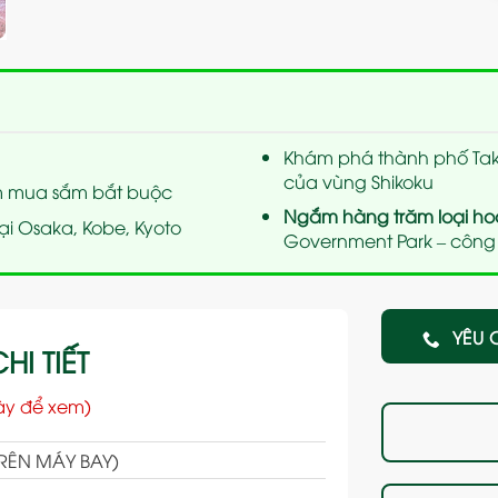
Khám phá thành phố Ta
của vùng Shikoku
m mua sắm bắt buộc
Ngắm hàng trăm loại ho
ại Osaka, Kobe, Kyoto
Government
Park – công
YÊU 
HI TIẾT
ày để xem)
TRÊN MÁY BAY)