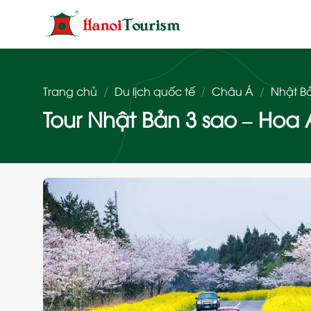
Bỏ
qua
nội
dung
Trang chủ
/
Du lịch quốc tế
/
Châu Á
/
Nhật B
Tour Nhật Bản 3 sao – Hoa 