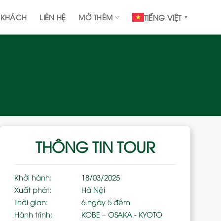
 KHÁCH
LIÊN HỆ
MỞ THÊM
TIẾNG VIỆT
▼
THÔNG TIN TOUR
Khởi hành:
18/03/2025
Xuất phát:
Hà Nội
Thời gian:
6 ngày 5 đêm
Hành trình:
KOBE – OSAKA - KYOTO