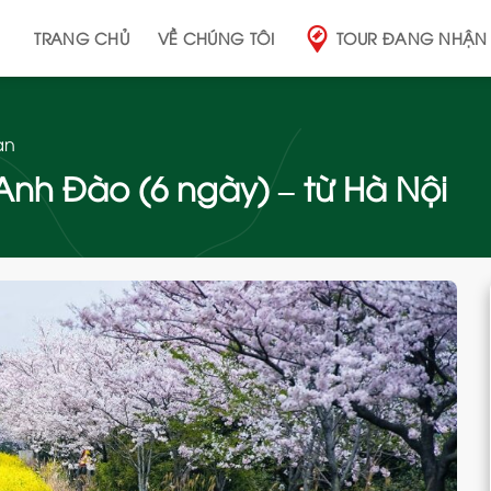
TRANG CHỦ
VỀ CHÚNG TÔI
TOUR ĐANG NHẬN
ản
Anh Đào (6 ngày) – từ Hà Nội
Add
to
wishlist