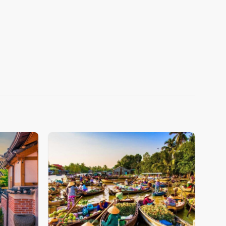
Add
Add
to
to
wishlist
wishlist