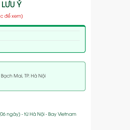
 LƯU Ý
c để xem)
 Bạch Mai, TP. Hà Nội
06 ngày) - từ Hà Nội - Bay Vietnam