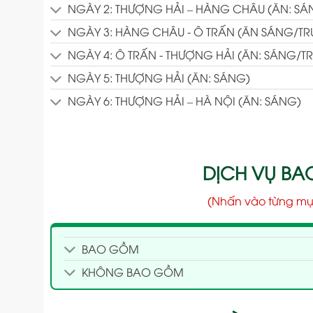
NGÀY 2: THƯỢNG HẢI – HÀNG CHÂU (ĂN: SÁ
NGÀY 3: HÀNG CHÂU - Ô TRẤN (ĂN SÁNG/TR
NGÀY 4: Ô TRẤN - THƯỢNG HẢI (ĂN: SÁNG/TR
NGÀY 5: THƯỢNG HẢI (ĂN: SÁNG)
NGÀY 6: THƯỢNG HẢI – HÀ NỘI (ĂN: SÁNG)
DỊCH VỤ B
(Nhấn vào từng mụ
BAO GỒM
KHÔNG BAO GỒM