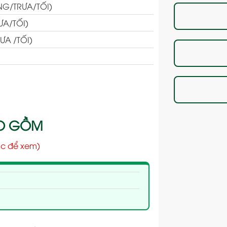
NG/TRƯA/TỐI)
ƯA/TỐI)
ƯA /TỐI)
AO GỒM
c để xem)