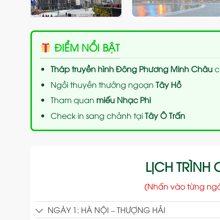
ĐIỂM NỔI BẬT
Tháp truyền hình Đông Phương Minh Châu
c
Ngồi thuyền thưởng ngoạn
Tây Hồ
Tham quan
miếu Nhạc Phi
Check in sang chảnh tại
Tây Ô Trấn
LỊCH TRÌNH C
(Nhấn vào từng ng
NGÀY 1: HÀ NỘI – THƯỢNG HẢI