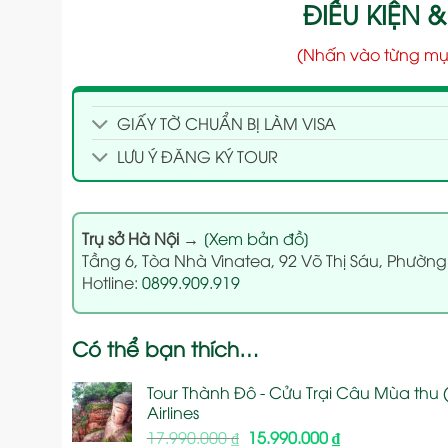
ĐIỀU KIỆN &
(Nhấn vào từng mụ
GIẤY TỜ CHUẨN BỊ LÀM VISA
LƯU Ý ĐĂNG KÝ TOUR
Trụ sở Hà Nội
→
[Xem bản đồ]
Tầng 6, Tòa Nhà Vinatea, 92 Võ Thị Sáu, Phường
Hotline:
0899.909.919
Có thể bạn thích…
Tour Thành Đô - Cửu Trại Câu Mùa thu (
Airlines
Giá
Giá
17.990.000
₫
15.990.000
₫