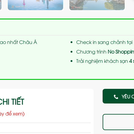
ao nhất Châu Á
Check in sang chảnh tại
Chương trình
No Shoppi
Trải nghiệm khách sạn
4
YÊU 
HI TIẾT
ày để xem)