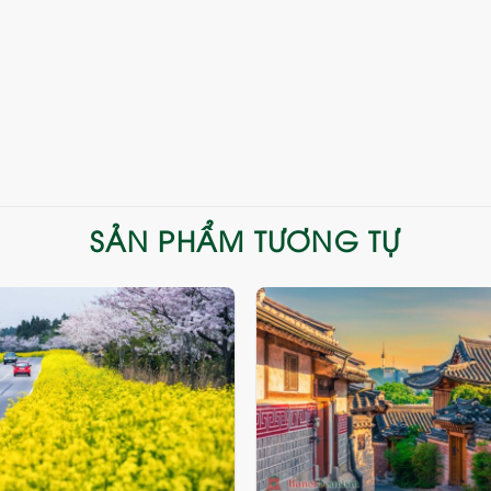
SẢN PHẨM TƯƠNG TỰ
Add
to
wishlist