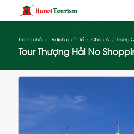
Bỏ
qua
nội
dung
Trang chủ
/
Du lịch quốc tế
/
Châu Á
/
Trung 
Tour Thượng Hải No Shoppin