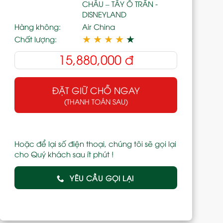
CHÂU – TÂY Ô TRẤN -
DISNEYLAND
Hàng không:
Air China
★
★
★
★
★
Chất lượng:
15,880,000
đ
ĐẶT GIỮ CHỖ NGAY
(THANH TOÁN SAU)
Hoặc để lại số điện thoại, chúng tôi sẽ gọi lại
cho Quý khách sau ít phút !
YÊU CẦU GỌI LẠI