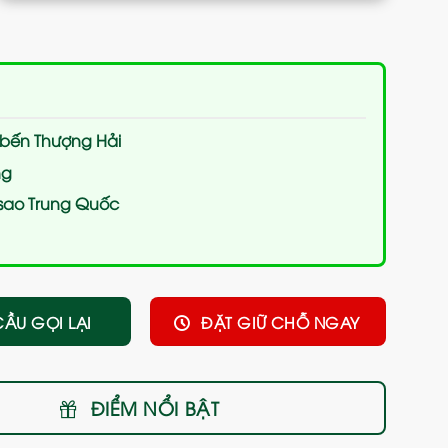
bến Thượng Hải
ng
 sao Trung Quốc
CẦU GỌI LẠI
ĐẶT GIỮ CHỖ NGAY
ĐIỂM NỔI BẬT