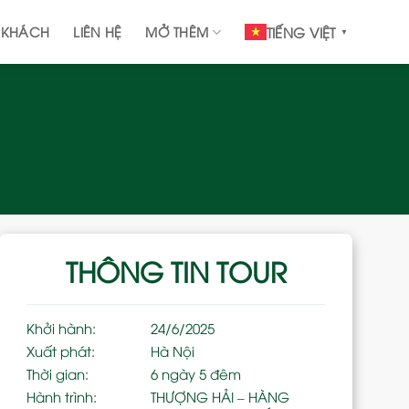
 KHÁCH
LIÊN HỆ
MỞ THÊM
TIẾNG VIỆT
▼
THÔNG TIN TOUR
Khởi hành:
24/6/2025
Xuất phát:
Hà Nội
Thời gian:
6 ngày 5 đêm
Hành trình:
THƯỢNG HẢI – HÀNG