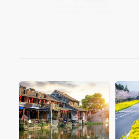
Add
to
wishlist