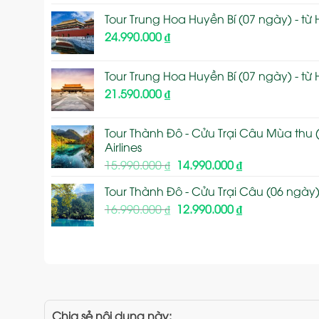
gốc
hiện
Tour Trung Hoa Huyền Bí (07 ngày) - từ 
là:
tại
24.990.000
₫
17.990.000 ₫.
là:
15.990.000 ₫.
Tour Trung Hoa Huyền Bí (07 ngày) - từ 
21.590.000
₫
Tour Thành Đô - Cửu Trại Câu Mùa thu (
Airlines
Giá
Giá
15.990.000
₫
14.990.000
₫
gốc
hiện
Tour Thành Đô - Cửu Trại Câu (06 ngày) 
là:
tại
Giá
Giá
16.990.000
₫
15.990.000 ₫.
12.990.000
₫
là:
gốc
hiện
14.990.000 ₫.
là:
tại
16.990.000 ₫.
là:
12.990.000 ₫.
Chia sẻ nội dung này: