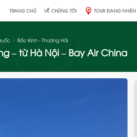
TRANG CHỦ
VỀ CHÚNG TÔI
TOUR ĐANG NHẬN
Quốc
/
Bắc Kinh - Thượng Hải
g – từ Hà Nội – Bay Air China
Add
to
wishlist