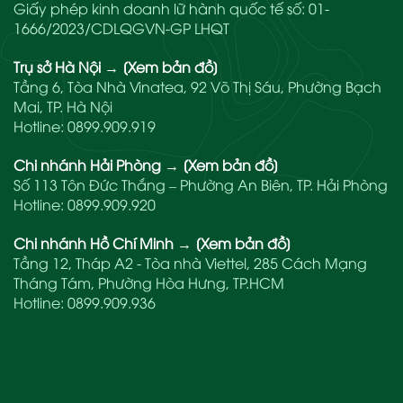
Giấy phép kinh doanh lữ hành quốc tế số: 01-
1666/2023/CDLQGVN-GP LHQT
Trụ sở Hà Nội
→
[Xem bản đồ]
Tầng 6, Tòa Nhà Vinatea, 92 Võ Thị Sáu, Phường Bạch
Mai, TP. Hà Nội
Hotline:
0899.909.919
Chi nhánh Hải Phòng
→
[Xem bản đồ]
Số 113 Tôn Đức Thắng – Phường An Biên, TP. Hải Phòng
Hotline:
0899.909.920
Chi nhánh Hồ Chí Minh
→
[Xem bản đồ]
Tầng 12, Tháp A2 - Tòa nhà Viettel, 285 Cách Mạng
Tháng Tám, Phường Hòa Hưng, TP.HCM
Hotline:
0899.909.936