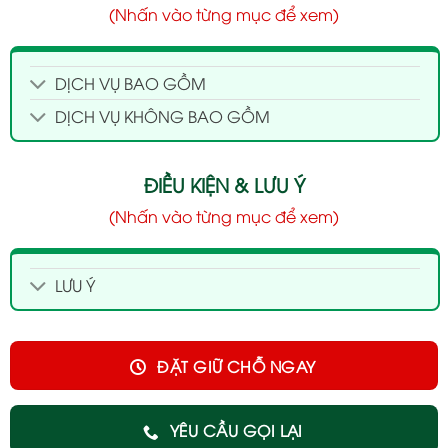
(Nhấn vào từng mục để xem)
DỊCH VỤ BAO GỒM
DỊCH VỤ KHÔNG BAO GỒM
ĐIỀU KIỆN & LƯU Ý
(Nhấn vào từng mục để xem)
LƯU Ý
ĐẶT GIỮ CHỖ NGAY
YÊU CẦU GỌI LẠI