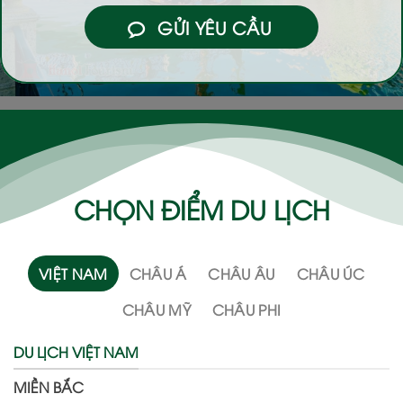
GỬI YÊU CẦU
CHỌN ĐIỂM DU LỊCH
VIỆT NAM
CHÂU Á
CHÂU ÂU
CHÂU ÚC
CHÂU MỸ
CHÂU PHI
DU LỊCH VIỆT NAM
MIỀN BẮC