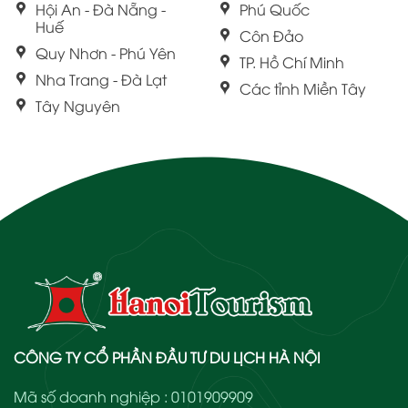
Hội An - Đà Nẵng -
Phú Quốc
Huế
Côn Đảo
Quy Nhơn - Phú Yên
TP. Hồ Chí Minh
Nha Trang - Đà Lạt
Các tỉnh Miền Tây
Tây Nguyên
CÔNG TY CỔ PHẦN ĐẦU TƯ DU LỊCH HÀ NỘI
Mã số doanh nghiệp : 0101909909