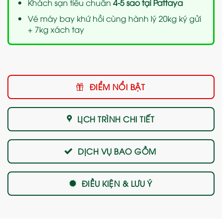
Khách sạn tiêu chuẩn
4-5 sao tại Pattaya
Vé máy bay khứ hồi cùng hành lý 20kg ký gửi
+ 7kg xách tay
ĐIỂM NỔI BẬT
LỊCH TRÌNH CHI TIẾT
DỊCH VỤ BAO GỒM
ĐIỀU KIỆN & LƯU Ý