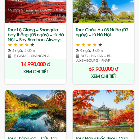
to
to
wishlist
wishlist
Tour Lệ Giang – Shangrila
Tour Châu Âu 05 Nước (09
bay thẳng (05 ngày) – từ Hà
ngày) – từ Hà Nội
Nội – Bay Bamboo Airways
★
★
★
★
★
★
★
★
★
★
5 ngày 4 đêm
9 ngày 8 đêm
LỆ GIANG - SHANGRILA
ĐỨC - HÀ LAN – BỈ -
LUXEMBOURG - PHÁP
14,990,000
đ
69,900,000
đ
XEM CHI TIẾT
XEM CHI TIẾT
Add
Add
to
to
wishlist
wishlist
Tour Thành Đô – Cửu Trại
Tour Hàn Quốc Seoul Mùa