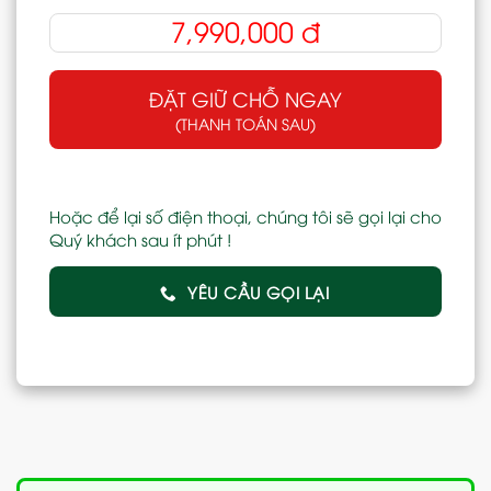
7,990,000
đ
ĐẶT GIỮ CHỖ NGAY
(THANH TOÁN SAU)
Hoặc để lại số điện thoại, chúng tôi sẽ gọi lại cho
Quý khách sau ít phút !
YÊU CẦU GỌI LẠI