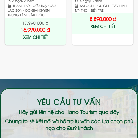
6 ngày 6 đêm
4 ngày 3 đêm
THÀNH ĐÔ - CỬU TRẠI CÂU –
SÀI GÒN – CỦ CHI – TÂY NINH –
LẠC SƠN - ĐÔ GIANG YẾN –
MỸ THO – BẾN TRE
TRUNG TÂM GẤU TRÚC
8,890,000
đ
17,990,000
đ
XEM CHI TIẾT
15,990,000
đ
XEM CHI TIẾT
YÊU CẦU TƯ VẤN
Hãy gửi liên hệ cho
Hanoi Tourism
qua đây
Chúng tôi sẽ kết nối và hỗ trợ tư vấn các lựa chọn phù
hợp cho Quý khách