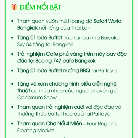
ĐIỂM NỔI BẬT
Tham quan vườn thú Hoang dã
Safari World
Bangkok
nổi tiếng của Thái Lan
Tặng 01 bữa Buffet
trưa tại tòa nhà Baiyoke
Sky 84 tầng tại Bangkok
Trải nghiệm Cafe phủ vàng trên máy bay độc
đáo tại Boeing 747 cafe Bangkok
Tặng 01 bữa Buffet nướng BBQ
tại Pattaya
Tặng vé xem chương trình biểu diễn nghệ
thuật
ca múa nhạc của người chuyển giới
Colosseum Show
Tham quan trải nghiệm cưỡi voi
độc đáo và
thưởng thức buffet hoa quả tại Pattaya
Tham quan Chợ Nổi 4 Miền
– Four Regions
Floating Market