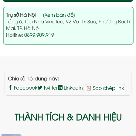
Trụ sở Hà Nội
→
[Xem bản đồ]
Tầng 6, Tòa Nhà Vinatea, 92 Võ Thị Sáu, Phường Bạch
Mai, TP. Hà Nội
Hotline:
0899.909.919
Chia sẻ nội dung này:
Facebook
Twitter
LinkedIn
Sao chép link
THÀNH TÍCH & DANH HIỆU