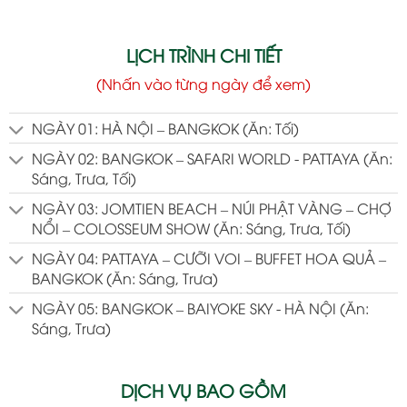
LỊCH TRÌNH CHI TIẾT
(Nhấn vào từng ngày để xem)
NGÀY 01: HÀ NỘI – BANGKOK (Ăn: Tối)
NGÀY 02: BANGKOK – SAFARI WORLD - PATTAYA (Ăn:
Sáng, Trưa, Tối)
NGÀY 03: JOMTIEN BEACH – NÚI PHẬT VÀNG – CHỢ
NỔI – COLOSSEUM SHOW (Ăn: Sáng, Trưa, Tối)
NGÀY 04: PATTAYA – CƯỠI VOI – BUFFET HOA QUẢ –
BANGKOK (Ăn: Sáng, Trưa)
NGÀY 05: BANGKOK – BAIYOKE SKY - HÀ NỘI (Ăn:
Sáng, Trưa)
DỊCH VỤ BAO GỒM