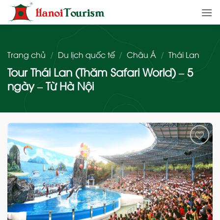
Bỏ
qua
nội
dung
Trang chủ
/
Du lịch quốc tế
/
Châu Á
/
Thái Lan
Tour Thái Lan (Thăm Safari World) – 5
ngày – Từ Hà Nội
Add
to
wishlist