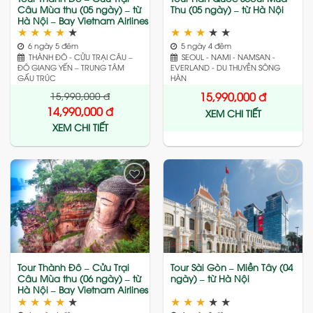
Câu Mùa thu (05 ngày) – từ
Thu (05 ngày) – từ Hà Nội
Hà Nội – Bay Vietnam Airlines
★
★
★
★
★
★
★
★
★
★
6 ngày 5 đêm
5 ngày 4 đêm
THÀNH ĐÔ - CỬU TRẠI CÂU –
SEOUL - NAMI - NAMSAN -
ĐÔ GIANG YẾN – TRUNG TÂM
EVERLAND - DU THUYỀN SÔNG
GẤU TRÚC
HÀN
15,990,000
đ
15,990,000
đ
14,990,000
đ
XEM CHI TIẾT
XEM CHI TIẾT
Add
Add
to
to
wishlist
wishlist
Tour Thành Đô – Cửu Trại
Tour Sài Gòn – Miền Tây (04
Câu Mùa thu (06 ngày) – từ
ngày) – từ Hà Nội
Hà Nội – Bay Vietnam Airlines
★
★
★
★
★
★
★
★
★
★