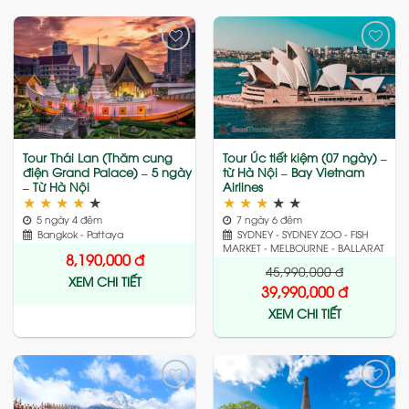
Add
Add
to
to
wishlist
wishlist
Tour Thái Lan (Thăm cung
Tour Úc tiết kiệm (07 ngày) –
điện Grand Palace) – 5 ngày
từ Hà Nội – Bay Vietnam
– Từ Hà Nội
Airlines
★
★
★
★
★
★
★
★
★
★
5 ngày 4 đêm
7 ngày 6 đêm
Bangkok - Pattaya
SYDNEY - SYDNEY ZOO - FISH
MARKET - MELBOURNE - BALLARAT
8,190,000
đ
45,990,000
đ
XEM CHI TIẾT
39,990,000
đ
XEM CHI TIẾT
Add
Add