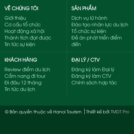
VỀ CHÚNG TÔI
SẢN PHẨM
Giới thiệu
Dịch vụ lữ hành
Cơ cấu tổ chức
Đào tạo nhân lực du lịch
Hoạt động xã hội
Tổ chức sự kiện
Thành tích đạt được
Đề án phát triển điểm
Tin tức sự kiện
đến
KHÁCH HÀNG
ĐẠI LÝ / CTV
Review điểm du lịch
Đăng ký làm Đại lý
Cẩm nang đi tour
Đăng ký làm CTV
Đi đâu 12 tháng
Chính sách hợp tác
Tin tức du lịch
© Bản quyền thuộc về Hanoi Tourism
Thiết kế bởi
TMDT Pro