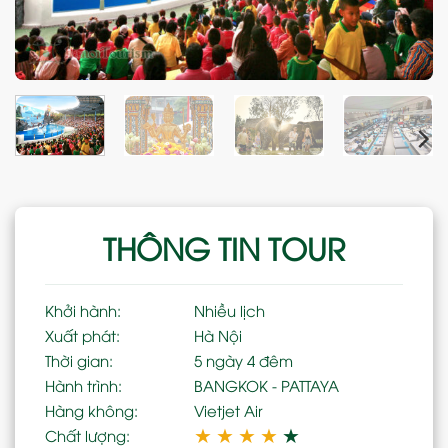
THÔNG TIN TOUR
Khởi hành:
Nhiều lịch
Xuất phát:
Hà Nội
Thời gian:
5 ngày 4 đêm
Hành trình:
BANGKOK - PATTAYA
Hàng không:
Vietjet Air
★
★
★
★
★
Chất lượng: