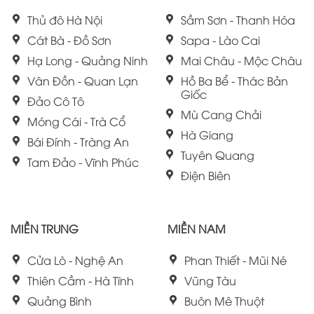
Thủ đô Hà Nội
Sầm Sơn - Thanh Hóa
Cát Bà - Đồ Sơn
Sapa - Lào Cai
Hạ Long - Quảng Ninh
Mai Châu - Mộc Châu
Vân Đồn - Quan Lạn
Hồ Ba Bể - Thác Bản
Giốc
Đảo Cô Tô
Mù Cang Chải
Móng Cái - Trà Cổ
Hà Giang
Bái Đính - Tràng An
Tuyên Quang
Tam Đảo - Vĩnh Phúc
Điện Biên
MIỀN TRUNG
MIỀN NAM
Cửa Lò - Nghệ An
Phan Thiết - Mũi Né
Thiên Cầm - Hà Tĩnh
Vũng Tàu
Quảng Bình
Buôn Mê Thuột