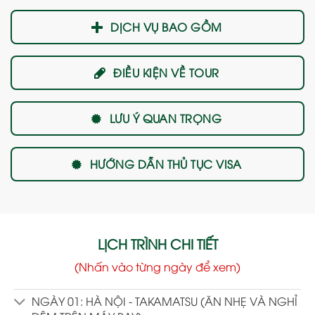
DỊCH VỤ BAO GỒM
ĐIỀU KIỆN VỀ TOUR
LƯU Ý QUAN TRỌNG
HƯỚNG DẪN THỦ TỤC VISA
LỊCH TRÌNH CHI TIẾT
(Nhấn vào từng ngày để xem)
NGÀY 01: HÀ NỘI - TAKAMATSU (ĂN NHẸ VÀ NGHỈ