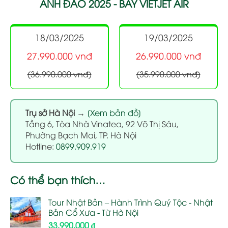
ANH ĐÀO 2025 - BAY VIETJET AIR
18/03/2025
19/03/2025
27.990.000 vnđ
26.990.000 vnđ
(36.990.000 vnđ)
(35.990.000 vnđ)
Trụ sở Hà Nội
→
[Xem bản đồ]
Tầng 6, Tòa Nhà Vinatea, 92 Võ Thị Sáu,
Phường Bạch Mai, TP. Hà Nội
Hotline:
0899.909.919
Có thể bạn thích…
Tour Nhật Bản – Hành Trình Quý Tộc - Nhật
Bản Cổ Xưa - Từ Hà Nội
33.990.000
₫