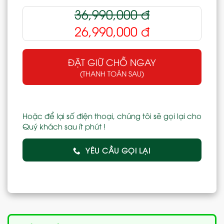
36,990,000
đ
26,990,000
đ
ĐẶT GIỮ CHỖ NGAY
(THANH TOÁN SAU)
Hoặc để lại số điện thoại, chúng tôi sẽ gọi lại cho
Quý khách sau ít phút !
YÊU CẦU GỌI LẠI