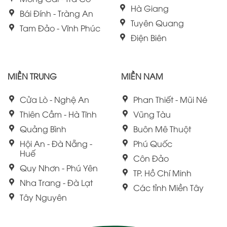
Hà Giang
Bái Đính - Tràng An
Tuyên Quang
Tam Đảo - Vĩnh Phúc
Điện Biên
MIỀN TRUNG
MIỀN NAM
Cửa Lò - Nghệ An
Phan Thiết - Mũi Né
Thiên Cầm - Hà Tĩnh
Vũng Tàu
Quảng Bình
Buôn Mê Thuột
Hội An - Đà Nẵng -
Phú Quốc
Huế
Côn Đảo
Quy Nhơn - Phú Yên
TP. Hồ Chí Minh
Nha Trang - Đà Lạt
Các tỉnh Miền Tây
Tây Nguyên