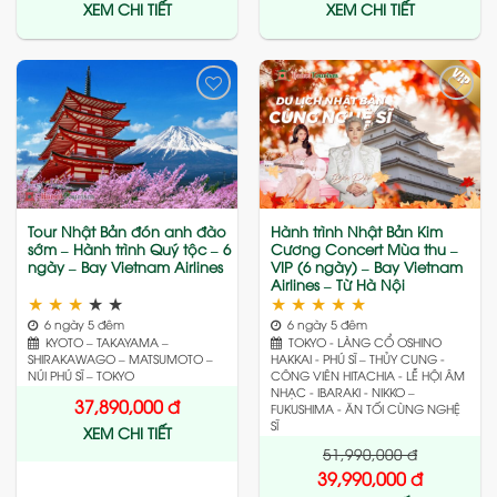
XEM CHI TIẾT
XEM CHI TIẾT
Add
Add
to
to
wishlist
wishlist
Tour Nhật Bản đón anh đào
Hành trình Nhật Bản Kim
sớm – Hành trình Quý tộc – 6
Cương Concert Mùa thu –
ngày – Bay Vietnam Airlines
VIP (6 ngày) – Bay Vietnam
Airlines – Từ Hà Nội
★
★
★
★
★
★
★
★
★
★
6 ngày 5 đêm
6 ngày 5 đêm
KYOTO – TAKAYAMA –
TOKYO - LÀNG CỔ OSHINO
SHIRAKAWAGO – MATSUMOTO –
HAKKAI - PHÚ SĨ – THỦY CUNG -
NÚI PHÚ SĨ – TOKYO
CÔNG VIÊN HITACHIA - LỄ HỘI ÂM
NHẠC - IBARAKI - NIKKO –
37,890,000
đ
FUKUSHIMA - ĂN TỐI CÙNG NGHỆ
SĨ
XEM CHI TIẾT
51,990,000
đ
39,990,000
đ