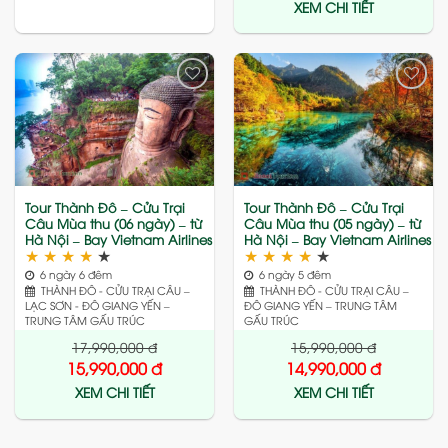
XEM CHI TIẾT
Add
Add
to
to
wishlist
wishlist
Tour Thành Đô – Cửu Trại
Tour Thành Đô – Cửu Trại
Câu Mùa thu (06 ngày) – từ
Câu Mùa thu (05 ngày) – từ
Hà Nội – Bay Vietnam Airlines
Hà Nội – Bay Vietnam Airlines
★
★
★
★
★
★
★
★
★
★
6 ngày 6 đêm
6 ngày 5 đêm
THÀNH ĐÔ - CỬU TRẠI CÂU –
THÀNH ĐÔ - CỬU TRẠI CÂU –
LẠC SƠN - ĐÔ GIANG YẾN –
ĐÔ GIANG YẾN – TRUNG TÂM
TRUNG TÂM GẤU TRÚC
GẤU TRÚC
17,990,000
đ
15,990,000
đ
15,990,000
đ
14,990,000
đ
XEM CHI TIẾT
XEM CHI TIẾT