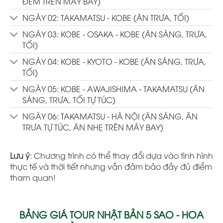
ĐÊM TRÊN MÁY BAY)
NGÀY 02: TAKAMATSU - KOBE (ĂN TRƯA, TỐI)
NGÀY 03: KOBE - OSAKA - KOBE (ĂN SÁNG, TRƯA,
TỐI)
NGÀY 04: KOBE - KYOTO - KOBE (ĂN SÁNG, TRƯA,
TỐI)
NGÀY 05: KOBE - AWAJISHIMA - TAKAMATSU (ĂN
SÁNG, TRƯA, TỐI TỰ TÚC)
NGÀY 06: TAKAMATSU - HÀ NỘI (ĂN SÁNG, ĂN
TRƯA TỰ TÚC, ĂN NHẸ TRÊN MÁY BAY)
Lưu ý
: Chương trình có thể thay đổi dựa vào tình hình
thực tế và thời tiết nhưng vẫn đảm bảo đầy đủ điểm
tham quan!
BẢNG GIÁ TOUR NHẬT BẢN 5 SAO - HOA