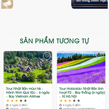
SẢN PHẨM TƯƠNG TỰ
Add
Add
to
to
wishlist
wishlist
Tour Nhật Bản mùa hè –
Tour Hokkaido Nhật Bản linh
Hành trình Quý tộc – 6 ngày
hoạt P2 – Bay thẳng (6 ngày)
– Bay Vietnam Airlines
– từ Hà Nội
★
★
★
★
★
★
★
★
★
★
6 ngày 5 đêm
6 ngày 5 đêm
OSAKA - KYOTO –
HOKKAIDO- NOBORIBETSU -