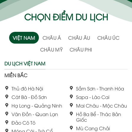
CHỌN ĐIỂM DU LỊCH
VIỆT NAM
CHÂU Á
CHÂU ÂU
CHÂU ÚC
CHÂU MỸ
CHÂU PHI
DU LỊCH VIỆT NAM
MIỀN BẮC
Thủ đô Hà Nội
Sầm Sơn - Thanh Hóa
Cát Bà - Đồ Sơn
Sapa - Lào Cai
Hạ Long - Quảng Ninh
Mai Châu - Mộc Châu
Vân Đồn - Quan Lạn
Hồ Ba Bể - Thác Bản
Giốc
Đảo Cô Tô
Mù Cang Chải
Móng Cái - Trà Cổ