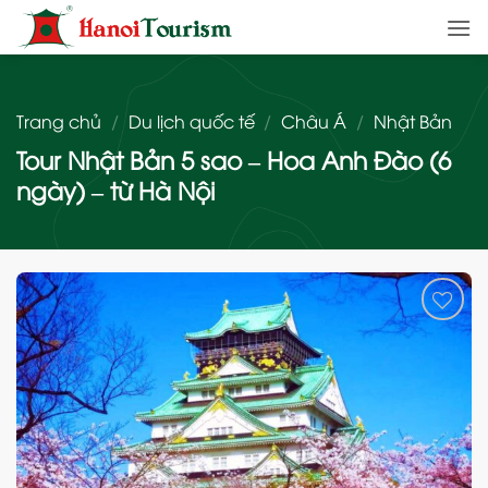
Bỏ
qua
nội
dung
Trang chủ
/
Du lịch quốc tế
/
Châu Á
/
Nhật Bản
Tour Nhật Bản 5 sao – Hoa Anh Đào (6
ngày) – từ Hà Nội
Add
to
wishlist