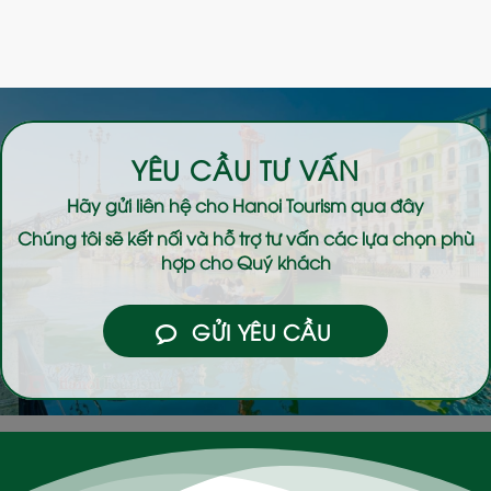
YÊU CẦU TƯ VẤN
Hãy gửi liên hệ cho
Hanoi Tourism
qua đây
Chúng tôi sẽ kết nối và hỗ trợ tư vấn các lựa chọn phù
hợp cho Quý khách
GỬI YÊU CẦU