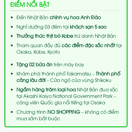
ĐIỂM NỔI BẬT
Đến Nhật Bản
chính vụ hoa Anh Đào
Nghỉ dưỡng
03 đêm tại
khách sạn 5 sao
Thưởng thức thịt bò Kobe
trứ danh Nhật Bản
Tham quan
đầy đủ
các điểm đặc sắc nhất
tại
Osaka, Kobe, Kyoto
Tặng 02 bữa ăn
trên máy bay
Khám phá thành phố Takamatsu –
Thành phố
cảng lâu đời
– Cửa ngõ của vùng Shikoku
Ngắm hàng trăm loại hoa
Nhật Bản đua sắc
tại Akashi Kaiyo National Government
Park –
công viên Quốc gia nổi tiếng tại Osaka
Chương trình
NO SHOPPING
– không có điểm
mua sắm bắt buộc