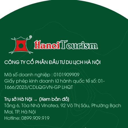
CÔNG TY CỔ PHẦN ĐẦU TƯ DU LỊCH HÀ NỘI
Mã số doanh nghiệp : 0101909909
Giấy phép kinh doanh lữ hành quốc tế số: 01-
1666/2023/CDLQGVN-GP LHQT
Trụ sở Hà Nội
→
[Xem bản đồ]
Tầng 6, Tòa Nhà Vinatea, 92 Võ Thị Sáu, Phường Bạch
Mai, TP. Hà Nội
Hotline:
0899.909.919