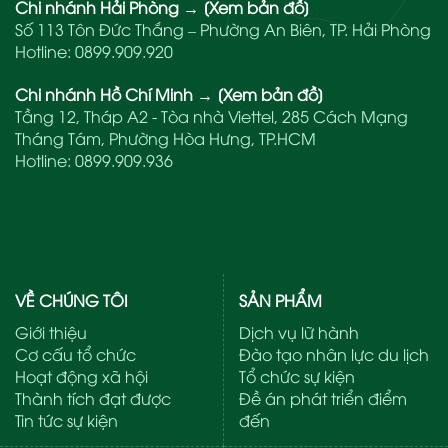
Chi nhánh Hải Phòng
→
[Xem bản đồ]
Số 113 Tôn Đức Thắng – Phường An Biên, TP. Hải Phòng
Hotline:
0899.909.920
Chi nhánh Hồ Chí Minh
→
[Xem bản đồ]
Tầng 12, Tháp A2 - Tòa nhà Viettel, 285 Cách Mạng
Tháng Tám, Phường Hòa Hưng, TP.HCM
Hotline:
0899.909.936
VỀ CHÚNG TÔI
SẢN PHẨM
Giới thiệu
Dịch vụ lữ hành
Cơ cấu tổ chức
Đào tạo nhân lực du lịch
Hoạt động xã hội
Tổ chức sự kiện
Thành tích đạt được
Đề án phát triển điểm
Tin tức sự kiện
đến