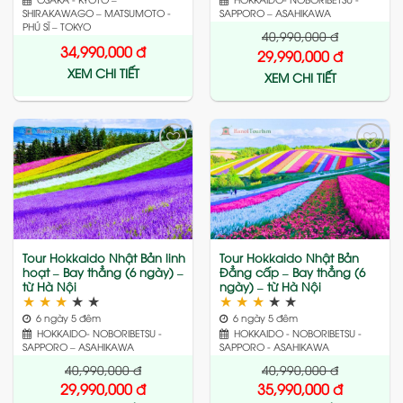
SHIRAKAWAGO – MATSUMOTO -
SAPPORO – ASAHIKAWA
PHÚ SĨ – TOKYO
40,990,000
đ
34,990,000
đ
29,990,000
đ
XEM CHI TIẾT
XEM CHI TIẾT
Add
Add
to
to
wishlist
wishlist
Tour Hokkaido Nhật Bản linh
Tour Hokkaido Nhật Bản
hoạt – Bay thẳng (6 ngày) –
Đẳng cấp – Bay thẳng (6
từ Hà Nội
ngày) – từ Hà Nội
★
★
★
★
★
★
★
★
★
★
6 ngày 5 đêm
6 ngày 5 đêm
HOKKAIDO- NOBORIBETSU -
HOKKAIDO - NOBORIBETSU -
SAPPORO – ASAHIKAWA
SAPPORO - ASAHIKAWA
40,990,000
đ
40,990,000
đ
29,990,000
đ
35,990,000
đ