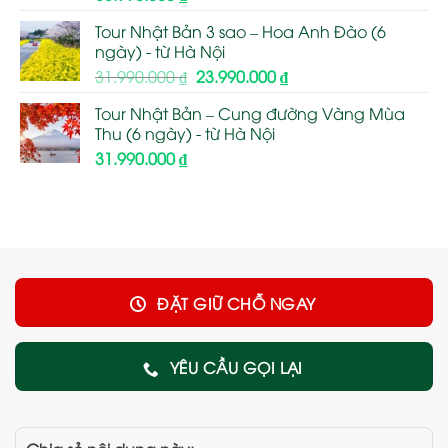
Tour Nhật Bản 3 sao – Hoa Anh Đào (6
ngày) - từ Hà Nội
Giá
Giá
31.990.000
₫
23.990.000
₫
gốc
hiện
Tour Nhật Bản – Cung đường Vàng Mùa
là:
tại
Thu (6 ngày) - từ Hà Nội
31.990.000 ₫.
là:
31.990.000
₫
23.990.000 ₫.
ĐẶT GIỮ CHỖ NGAY
YÊU CẦU GỌI LẠI