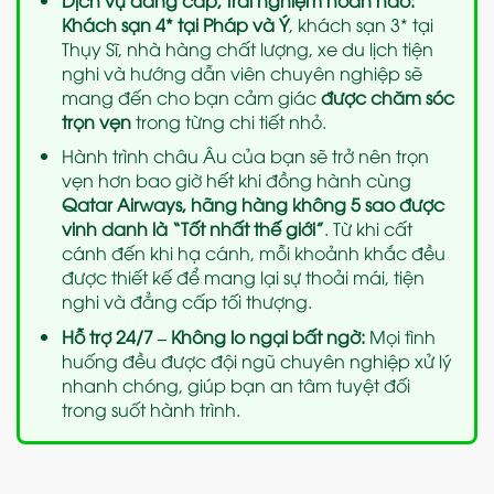
Khách sạn 4* tại Pháp và Ý
, khách sạn 3* tại
Thụy Sĩ, nhà hàng chất lượng, xe du lịch tiện
nghi và hướng dẫn viên chuyên nghiệp sẽ
mang đến cho bạn cảm giác
được chăm sóc
trọn vẹn
trong từng chi tiết nhỏ.
Hành trình châu Âu của bạn sẽ trở nên trọn
vẹn hơn bao giờ hết khi đồng hành cùng
Qatar Airways, hãng hàng không 5 sao được
vinh danh là “Tốt nhất thế giới”
. Từ khi cất
cánh đến khi hạ cánh, mỗi khoảnh khắc đều
được thiết kế để mang lại sự thoải mái, tiện
nghi và đẳng cấp tối thượng.
Hỗ trợ 24/7 – Không lo ngại bất ngờ:
Mọi tình
huống đều được đội ngũ chuyên nghiệp xử lý
nhanh chóng, giúp bạn an tâm tuyệt đối
trong suốt hành trình.