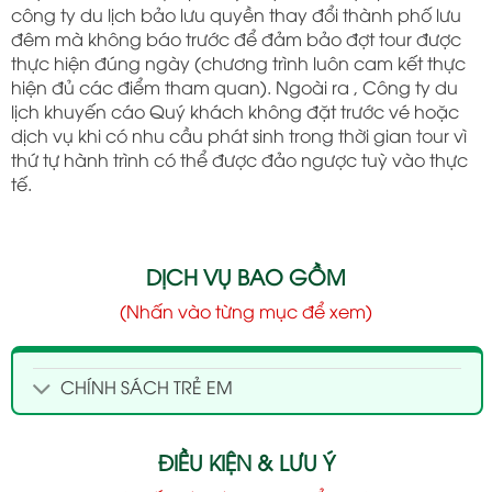
công ty du lịch bảo lưu quyền thay đổi thành phố lưu
đêm mà không báo trước để đảm bảo đợt tour được
thực hiện đúng ngày (chương trình luôn cam kết thực
hiện đủ các điểm tham quan). Ngoài ra , Công ty du
lịch khuyến cáo Quý khách không đặt trước vé hoặc
dịch vụ khi có nhu cầu phát sinh trong thời gian tour vì
thứ tự hành trình có thể được đảo ngược tuỳ vào thực
tế.
DỊCH VỤ BAO GỒM
(Nhấn vào từng mục để xem)
CHÍNH SÁCH TRẺ EM
ĐIỀU KIỆN & LƯU Ý