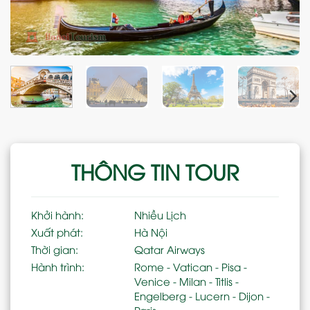
THÔNG TIN TOUR
Khởi hành:
Nhiều Lịch
Xuất phát:
Hà Nội
Thời gian:
Qatar Airways
Hành trình:
Rome - Vatican - Pisa -
Venice - Milan - Titlis -
Engelberg - Lucern - Dijon -
Paris