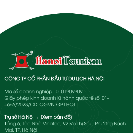
CÔNG TY CỔ PHẦN ĐẦU TƯ DU LỊCH HÀ NỘI
Mã số doanh nghiệp : 0101909909
Giấy phép kinh doanh lữ hành quốc tế số: 01-
1666/2023/CDLQGVN-GP LHQT
Trụ sở Hà Nội
→
[Xem bản đồ]
Tầng 6, Tòa Nhà Vinatea, 92 Võ Thị Sáu, Phường Bạch
Mai, TP. Hà Nội