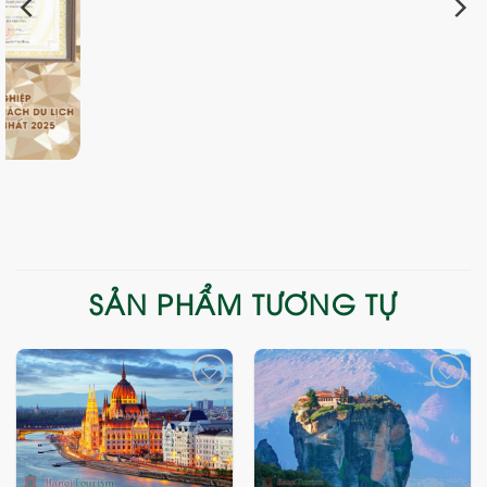
SẢN PHẨM TƯƠNG TỰ
Add
Add
to
to
wishlist
wishlist