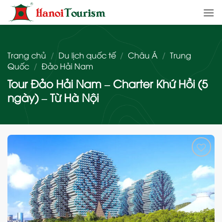
Bỏ
qua
nội
dung
Trang chủ
/
Du lịch quốc tế
/
Châu Á
/
Trung
Quốc
/
Đảo Hải Nam
Tour Đảo Hải Nam – Charter Khứ Hồi (5
ngày) – Từ Hà Nội
Add
to
wishlist