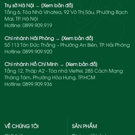
Trụ sở Hà Nội
→
[Xem bản đồ]
Tầng 6, Tòa Nhà Vinatea, 92 Võ Thị Sáu, Phường Bạch
Mai, TP. Hà Nội
Hotline:
0899.909.919
Chi nhánh Hải Phòng
→
[Xem bản đồ]
Số 113 Tôn Đức Thắng – Phường An Biên, TP. Hải Phòng
Hotline:
0899.909.920
Chi nhánh Hồ Chí Minh
→
[Xem bản đồ]
Tầng 12, Tháp A2 - Tòa nhà Viettel, 285 Cách Mạng
Tháng Tám, Phường Hòa Hưng, TP.HCM
Hotline:
0899.909.936
VỀ CHÚNG TÔI
SẢN PHẨM