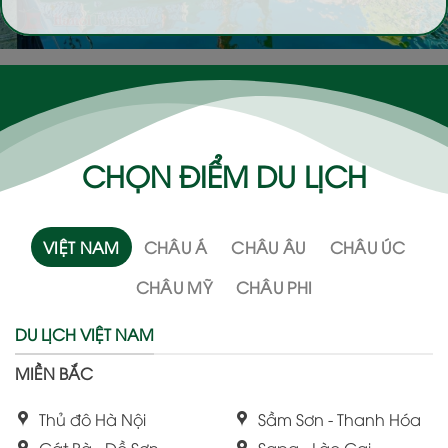
CHỌN ĐIỂM DU LỊCH
VIỆT NAM
CHÂU Á
CHÂU ÂU
CHÂU ÚC
CHÂU MỸ
CHÂU PHI
DU LỊCH VIỆT NAM
MIỀN BẮC
Thủ đô Hà Nội
Sầm Sơn - Thanh Hóa
Cát Bà - Đồ Sơn
Sapa - Lào Cai