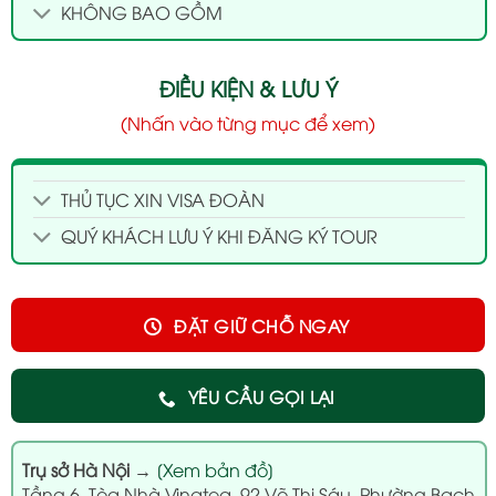
KHÔNG BAO GỒM
ĐIỀU KIỆN & LƯU Ý
(Nhấn vào từng mục để xem)
THỦ TỤC XIN VISA ĐOÀN
QUÝ KHÁCH LƯU Ý KHI ĐĂNG KÝ TOUR
ĐẶT GIỮ CHỖ NGAY
YÊU CẦU GỌI LẠI
Trụ sở Hà Nội
→
[Xem bản đồ]
Tầng 6, Tòa Nhà Vinatea, 92 Võ Thị Sáu, Phường Bạch