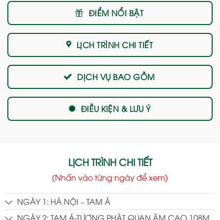
ĐIỂM NỔI BẬT
LỊCH TRÌNH CHI TIẾT
DỊCH VỤ BAO GỒM
ĐIỀU KIỆN & LƯU Ý
LỊCH TRÌNH CHI TIẾT
(Nhấn vào từng ngày để xem)
NGÀY 1: HÀ NỘI – TAM Á
NGÀY 2: TAM Á-TƯỢNG PHẬT QUAN ÂM CAO 108M