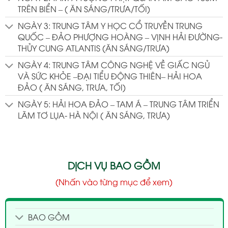
TRÊN BIỂN – ( ĂN SÁNG/TRƯA/TỐI)
NGÀY 3: TRUNG TÂM Y HỌC CỔ TRUYỀN TRUNG
QUỐC – ĐẢO PHƯỢNG HOÀNG – VỊNH HẢI ĐƯỜNG-
THỦY CUNG ATLANTIS (ĂN SÁNG/TRƯA)
NGÀY 4: TRUNG TÂM CÔNG NGHỆ VỀ GIẤC NGỦ
VÀ SỨC KHỎE –ĐẠI TIỂU ĐỘNG THIÊN– HẢI HOA
ĐẢO ( ĂN SÁNG, TRƯA, TỐI)
NGÀY 5: HẢI HOA ĐẢO – TAM Á – TRUNG TÂM TRIỂN
LÃM TƠ LỤA- HÀ NỘI ( ĂN SÁNG, TRƯA)
DỊCH VỤ BAO GỒM
(Nhấn vào từng mục để xem)
BAO GỒM