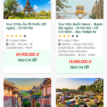
to
to
wishlist
wishlist
Tour Châu Âu 05 Nước (09
Tour Hàn Quốc Seoul – Busan
ngày) – từ Hà Nội
(06 ngày) – từ Hà Nội / Hồ
Chí Minh – Bay Vietjet Air
★
★
★
★
★
★
★
★
★
★
9 ngày 8 đêm
6 ngày 5 đêm
ĐỨC - HÀ LAN – BỈ -
BUSAN – LÀNG VĂN HÓA
LUXEMBOURG - PHÁP
GAMCHEON – BIỂN HAEUNDE -
ĐƯỜNG HOA ANH ĐÀO
69,900,000
đ
GYEONGHWA – SEOUL - NAMI
XEM CHI TIẾT
18,880,000
đ
XEM CHI TIẾT
Add
Add
to
to
wishlist
wishlist