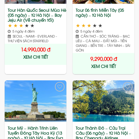
Tour Hàn Quốc Seoul Mùa Hè
Tour 06 tỉnh Miền Tây (05
(05 ngày) – từ Hà Nội – Bay
ngày) – từ Hà Nội
Jeju Air (Về chuyến tối)
★
★
★
★
★
★
★
★
★
★
5 ngày 4 đêm
5 ngày 4 đêm
SEOUL - NAMI - EVERLAND -
CẦN THƠ – SÓC TRĂNG – BẠC
THƯ VIỆN SÁCH STARFIELD
LIÊU – CÀ MAU – ĐẤT MŨI – TIỀN
GIANG – BẾN TRE – TÂY NINH – SÀI
14,990,000
đ
GÒN
XEM CHI TIẾT
9,290,000
đ
XEM CHI TIẾT
Add
Add
to
to
wishlist
wishlist
Tour Mỹ – Hành Trình Liên
Tour Thành Đô – Cửu Trại
Tuyến Đông Tây Hoa Kỳ (13
Câu (06 ngày) – từ Hà Nội –
ngày) – từ Hà Nội – Bay Eva
Bay Chengdu Airlines