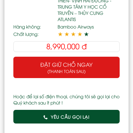
THIÊN- VỊNH HẢI ĐƯỜNG -
TRUNG TÂM Y HỌC CỔ
TRUYỀN – THỦY CUNG
ATLANTIS
Hàng không:
Bamboo Airways
★
★
★
★
★
Chất lượng:
8,990,000
đ
ĐẶT GIỮ CHỖ NGAY
(THANH TOÁN SAU)
Hoặc để lại số điện thoại, chúng tôi sẽ gọi lại cho
Quý khách sau ít phút !
YÊU CẦU GỌI LẠI