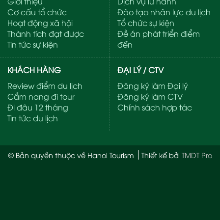
Giới thiệu
Dịch vụ lữ hành
Cơ cấu tổ chức
Đào tạo nhân lực du lịch
Hoạt động xã hội
Tổ chức sự kiện
Thành tích đạt được
Đề án phát triển điểm
Tin tức sự kiện
đến
KHÁCH HÀNG
ĐẠI LÝ / CTV
Review điểm du lịch
Đăng ký làm Đại lý
Cẩm nang đi tour
Đăng ký làm CTV
Đi đâu 12 tháng
Chính sách hợp tác
Tin tức du lịch
© Bản quyền thuộc về Hanoi Tourism
Thiết kế bởi
TMDT Pro