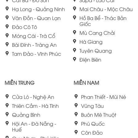
Hạ Long - Quảng Ninh
Mai Châu - Mộc Châu
Vân Đồn - Quan Lạn
Hồ Ba Bể - Thác Bản
Giốc
Đảo Cô Tô
Mù Cang Chải
Móng Cái - Trà Cổ
Hà Giang
Bái Đính - Tràng An
Tuyên Quang
Tam Đảo - Vĩnh Phúc
Điện Biên
MIỀN TRUNG
MIỀN NAM
Cửa Lò - Nghệ An
Phan Thiết - Mũi Né
Thiên Cầm - Hà Tĩnh
Vũng Tàu
Quảng Bình
Buôn Mê Thuột
Hội An - Đà Nẵng -
Phú Quốc
Huế
Côn Đảo