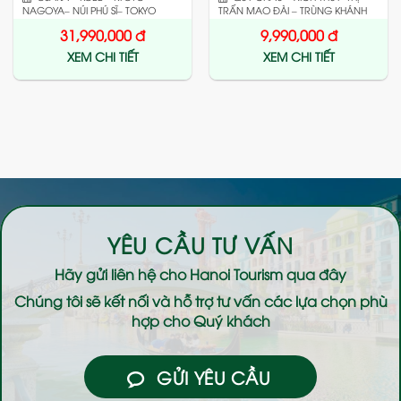
NAGOYA– NÚI PHÚ SĨ– TOKYO
TRẤN MAO ĐÀI – TRÙNG KHÁNH
31,990,000
đ
9,990,000
đ
XEM CHI TIẾT
XEM CHI TIẾT
YÊU CẦU TƯ VẤN
Hãy gửi liên hệ cho
Hanoi Tourism
qua đây
Chúng tôi sẽ kết nối và hỗ trợ tư vấn các lựa chọn phù
hợp cho Quý khách
GỬI YÊU CẦU