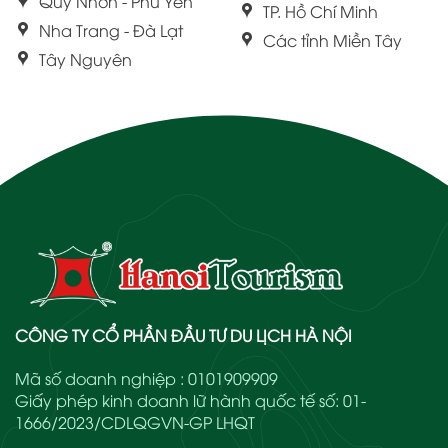
Quy Nhơn - Phú Yên
TP. Hồ Chí Minh
Nha Trang - Đà Lạt
Các tỉnh Miền Tây
Tây Nguyên
CÔNG TY CỔ PHẦN ĐẦU TƯ DU LỊCH HÀ NỘI
Mã số doanh nghiệp : 0101909909
Giấy phép kinh doanh lữ hành quốc tế số: 01-
1666/2023/CDLQGVN-GP LHQT