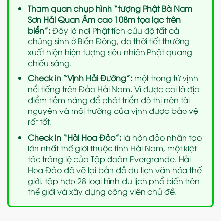
Tham quan chụp hình “tượng Phật Bà Nam
Sơn Hải Quan Âm cao 108m tọa lạc trên
biển”:
Đây là nơi Phật tích cứu độ tất cả
chúng sinh ở Biển Đông, do thời tiết thường
xuất hiện hiện tượng siêu nhiên Phật quang
chiếu sáng.
Check in “Vịnh Hải Đường”:
một trong tứ vịnh
nổi tiếng trên Đảo Hải Nam. Vì được coi là địa
điểm tiềm năng để phát triển đô thị nên tài
nguyên và môi trường của vịnh được bảo vệ
rất tốt.
Check in “Hải Hoa Đảo”:
là hòn đảo nhân tạo
lớn nhất thế giới thuộc tỉnh Hải Nam, một kiệt
tác tráng lệ của Tập đoàn Evergrande. Hải
Hoa Đảo đã vẽ lại bản đồ du lịch văn hóa thế
giới, tập hợp 28 loại hình du lịch phổ biến trên
thế giới và xây dựng công viên chủ đề.