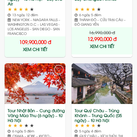
Air
★
★
★
★
★
★
★
★
★
★
13 ngày 12 đêm
6 ngày 5 đêm
NEW YORK – NIAGARA FALLS –
THÀNH ĐÔ – CỬU TRẠI CÂU –
WASHINGTON D.C – LAS VEGAS -
ĐÔ GIANG YỂN
LOS ANGELES – SAN DIEGO - SAN
16,990,000
đ
FRANCISCO
12,990,000
đ
109,900,000
đ
XEM CHI TIẾT
XEM CHI TIẾT
Add
Add
to
to
wishlist
wishlist
Tour Nhật Bản – Cung đường
Tour Quý Châu – Trùng
Vàng Mùa Thu (6 ngày) – từ
Khánh – Trung Quốc (05
Hà Nội
ngày) – từ Hà Nội
★
★
★
★
★
★
★
★
★
★
6 ngày 5 đêm
5 ngày 4 đêm
OSAKA – KOBE – KYOTO -
QUÝ CHÂU – XÍCH THỦY- THỊ