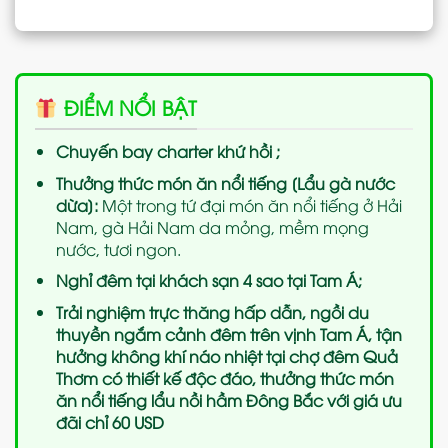
ĐIỂM NỔI BẬT
Chuyến bay charter khứ hồi ;
Thưởng thức món ăn nổi tiếng [Lẩu gà nước
dừa]:
Một trong tứ đại món ăn nổi tiếng ở Hải
Nam, gà Hải Nam da mỏng, mềm mọng
nước, tươi ngon.
Nghỉ đêm tại khách sạn 4 sao tại Tam Á;
Trải nghiệm trực thăng hấp dẫn, ngồi du
thuyền ngắm cảnh đêm trên vịnh Tam Á, tận
hưởng không khí náo nhiệt tại chợ đêm Quả
Thơm có thiết kế độc đáo, thưởng thức món
ăn nổi tiếng lẩu nồi hầm Đông Bắc với giá ưu
đãi chỉ 60 USD