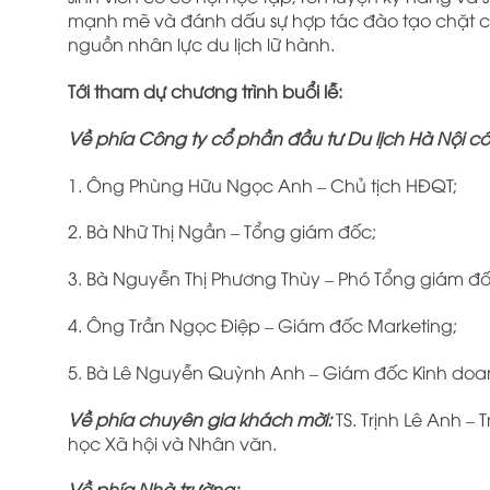
mạnh mẽ và đánh dấu sự hợp tác đào tạo chặt 
nguồn nhân lực du lịch lữ hành.
Tới tham dự chương trình buổi lễ:
Về phía Công ty cổ phần đầu tư Du lịch Hà Nội có
1. Ông Phùng Hữu Ngọc Anh – Chủ tịch HĐQT;
2. Bà Nhữ Thị Ngần – Tổng giám đốc;
3. Bà Nguyễn Thị Phương Thùy – Phó Tổng giám đố
4. Ông Trần Ngọc Điệp – Giám đốc Marketing;
5. Bà Lê Nguyễn Quỳnh Anh – Giám đốc Kinh doa
Về phía chuyên gia khách mời
:
TS. Trịnh Lê Anh –
học Xã hội và Nhân văn.
Về phía Nhà trường: