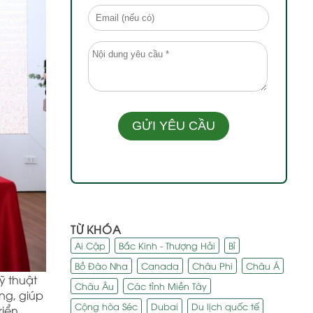
TỪ KHÓA
Ai Cập
Bắc Kinh - Thượng Hải
Bỉ
Bồ Đào Nha
Canada
Châu Phi
Châu Á
ỹ thuật
Châu Âu
Các tỉnh Miền Tây
ng, giúp
Cộng hòa Séc
Dubai
Du lịch quốc tế
riển