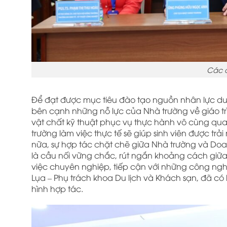
Các đ
Để đạt được mục tiêu đào tạo nguồn nhân lực du 
bên cạnh những nỗ lực của Nhà trường về giáo trìn
vật chất kỹ thuật phục vụ thực hành vô cùng qua
trường làm việc thực tế sẽ giúp sinh viên được t
nữa, sự hợp tác chặt chẽ giữa Nhà trường và Do
là cầu nối vững chắc, rút ngắn khoảng cách giữa l
việc chuyên nghiệp, tiếp cận với những công nghệ
Lụa – Phụ trách khoa Du lịch và Khách sạn, đã có 
hình hợp tác.