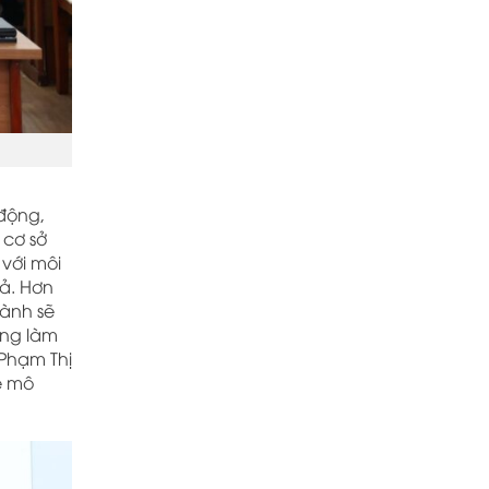
 động,
 cơ sở
với môi
uả. Hơn
hành sẽ
ờng làm
 Phạm Thị
về mô