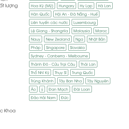
ất lượng
Hoa Kỳ (Mỹ)
Hungary
Hy Lạp
Hà Lan
Hàn Quốc
Hội An - Đà Nẵng - Huế
Liên tuyến các nước
Luxembourg
Lệ Giang - Shangrila
Malaysia
Maroc
Nauy
New Zealand
Nga
Nhật Bản
Pháp
Singapore
Slovakia
Sydney - Canberra - Melbourne
Thành Đô - Cửu Trại Câu
Thái Lan
Thổ Nhĩ Kỳ
Thụy Sĩ
Trung Quốc
Trùng Khánh
Tây Ban Nha
Tây Nguyên
Áo
ý
Đan Mạch
Đài Loan
Đảo Hải Nam
Đức
học Khoa