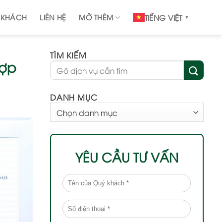
 KHÁCH
LIÊN HỆ
MỞ THÊM
TIẾNG VIỆT
▼
TÌM KIẾM
hợp
DANH MỤC
DANH
MỤC
YÊU CẦU TƯ VẤN