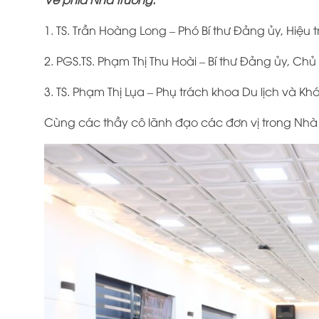
1. TS. Trần Hoàng Long – Phó Bí thư Đảng ủy, Hiệu
2. PGS.TS. Phạm Thị Thu Hoài – Bí thư Đảng ủy, Chủ
3. TS. Phạm Thị Lụa – Phụ trách khoa Du lịch và Kh
Cùng các thầy cô lãnh đạo các đơn vị trong Nhà 