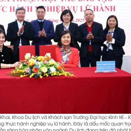
Khai, Khoa Du lịch và Khách sạn Trường Đại học Kinh tế – K
ng thực hành nghiệp vụ lữ hành. Đây là dấu mốc quan trọ
à sẵn sàng hòa nhập vào ngành Du lịch đang trên đà phát t