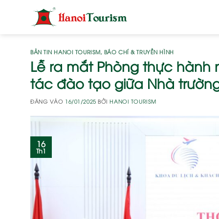
Bỏ
qua
nội
dung
BẢN TIN HANOI TOURISM
,
BÁO CHÍ & TRUYỀN HÌNH
Lễ ra mắt Phòng thực hành 
tác đào tạo giữa Nhà trườn
ĐĂNG VÀO
16/01/2025
BỞI
HANOI TOURISM
16
Th1