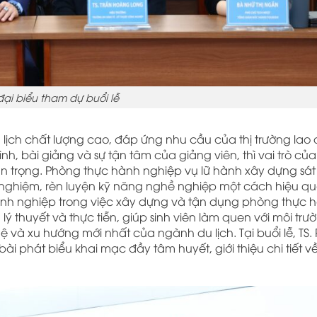
ại biểu tham dự buổi lễ
lịch chất lượng cao, đáp ứng nhu cầu của thị trường lao
h, bài giảng và sự tận tâm của giảng viên, thì vai trò của
n trọng. Phòng thực hành nghiệp vụ lữ hành xây dựng sát 
rải nghiệm, rèn luyện kỹ năng nghề nghiệp một cách hiệu q
anh nghiệp trong việc xây dựng và tận dụng phòng thực 
ý thuyết và thực tiễn, giúp sinh viên làm quen với môi trư
 và xu hướng mới nhất của ngành du lịch. Tại buổi lễ, TS.
bài phát biểu khai mạc đầy tâm huyết, giới thiệu chi tiết 