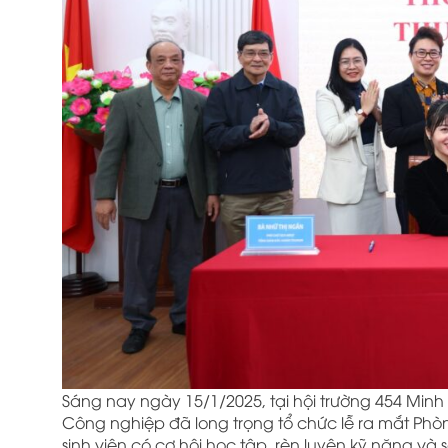
Sáng nay ngày 15/1/2025, tại hội trường 454 Minh 
Công nghiệp đã long trọng tổ chức lễ ra mắt Phò
sinh viên có cơ hội học tập, rèn luyện kỹ năng v