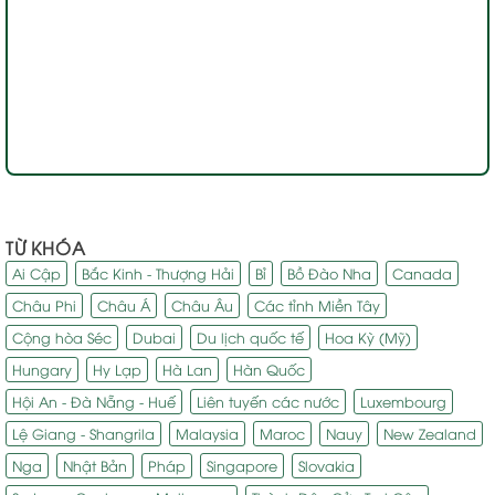
TỪ KHÓA
Ai Cập
Bắc Kinh - Thượng Hải
Bỉ
Bồ Đào Nha
Canada
Châu Phi
Châu Á
Châu Âu
Các tỉnh Miền Tây
Cộng hòa Séc
Dubai
Du lịch quốc tế
Hoa Kỳ (Mỹ)
Hungary
Hy Lạp
Hà Lan
Hàn Quốc
Hội An - Đà Nẵng - Huế
Liên tuyến các nước
Luxembourg
Lệ Giang - Shangrila
Malaysia
Maroc
Nauy
New Zealand
Nga
Nhật Bản
Pháp
Singapore
Slovakia