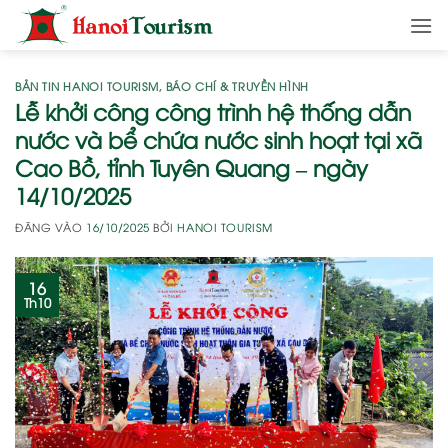
Bỏ
qua
nội
dung
BẢN TIN HANOI TOURISM
,
BÁO CHÍ & TRUYỀN HÌNH
Lễ khởi công công trình hệ thống dẫn
nước và bể chứa nước sinh hoạt tại xã
Cao Bồ, tỉnh Tuyên Quang – ngày
14/10/2025
ĐĂNG VÀO
16/10/2025
BỞI
HANOI TOURISM
16
Th10