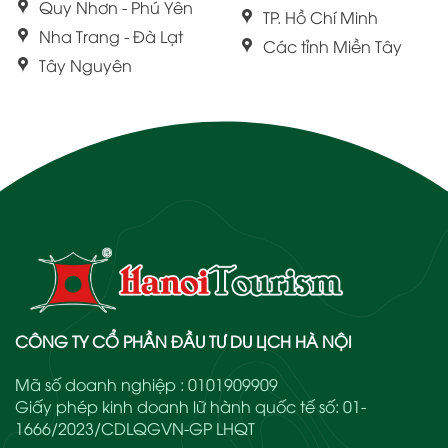
Quy Nhơn - Phú Yên
TP. Hồ Chí Minh
Nha Trang - Đà Lạt
Các tỉnh Miền Tây
Tây Nguyên
CÔNG TY CỔ PHẦN ĐẦU TƯ DU LỊCH HÀ NỘI
Mã số doanh nghiệp : 0101909909
Giấy phép kinh doanh lữ hành quốc tế số: 01-
1666/2023/CDLQGVN-GP LHQT