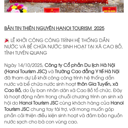
BẢN TIN THIỆN NGUYỆN HANOI TOURISM 2025
LỄ KHỞI CÔNG CÔNG TRÌNH HỆ THỐNG DẪN
NƯỚC VÀ BỂ CHỨA NƯỚC SINH HOẠT TẠI XÃ CAO BỒ,
TỈNH TUYÊN QUANG
Ngày 14/10/2025,
Công ty Cổ phần Du lịch Hà Nội
(Hanoi Tourism JSC)
và
Trường Cao đẳng Y tế Hà Nội
đã tham dự Lễ khởi công công trình hệ thống dẫn
nước và bể chứa nước sinh hoạt
thôn Gia Tuyến, xã
Cao Bồ,
do Ủy ban nhân dân xã Cao Bồ tổ chức. Đây
là hoạt động nằm trong chuỗi chương trình an sinh xã
hội do
Hanoi Tourism JSC
cùng khách hàng của
Hanoi
Tourism JSC
chung tay tài trợ, với mong muốn góp
phần cải thiện điều kiện sinh hoạt và đảm bảo nguồn
nước sạch cho bà con vùng cao.