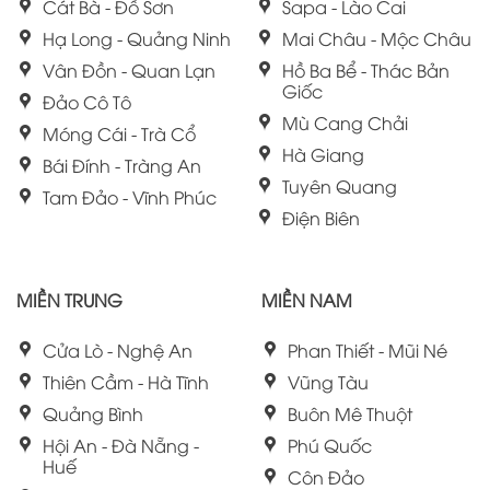
Cát Bà - Đồ Sơn
Sapa - Lào Cai
Hạ Long - Quảng Ninh
Mai Châu - Mộc Châu
Vân Đồn - Quan Lạn
Hồ Ba Bể - Thác Bản
Giốc
Đảo Cô Tô
Mù Cang Chải
Móng Cái - Trà Cổ
Hà Giang
Bái Đính - Tràng An
Tuyên Quang
Tam Đảo - Vĩnh Phúc
Điện Biên
MIỀN TRUNG
MIỀN NAM
Cửa Lò - Nghệ An
Phan Thiết - Mũi Né
Thiên Cầm - Hà Tĩnh
Vũng Tàu
Quảng Bình
Buôn Mê Thuột
Hội An - Đà Nẵng -
Phú Quốc
Huế
Côn Đảo