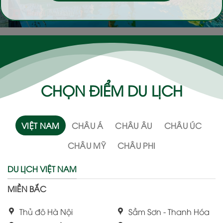
CHỌN ĐIỂM DU LỊCH
VIỆT NAM
CHÂU Á
CHÂU ÂU
CHÂU ÚC
CHÂU MỸ
CHÂU PHI
DU LỊCH VIỆT NAM
MIỀN BẮC
Thủ đô Hà Nội
Sầm Sơn - Thanh Hóa