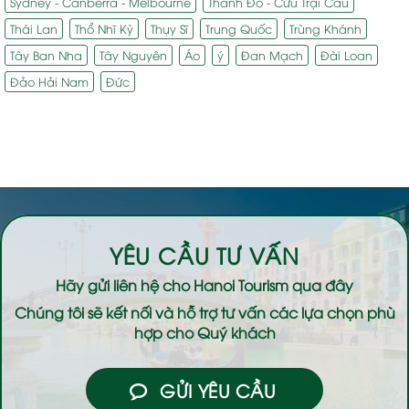
Sydney - Canberra - Melbourne
Thành Đô - Cửu Trại Câu
Thái Lan
Thổ Nhĩ Kỳ
Thụy Sĩ
Trung Quốc
Trùng Khánh
Tây Ban Nha
Tây Nguyên
Áo
ý
Đan Mạch
Đài Loan
Đảo Hải Nam
Đức
YÊU CẦU TƯ VẤN
Hãy gửi liên hệ cho
Hanoi Tourism
qua đây
Chúng tôi sẽ kết nối và hỗ trợ tư vấn các lựa chọn phù
hợp cho Quý khách
GỬI YÊU CẦU