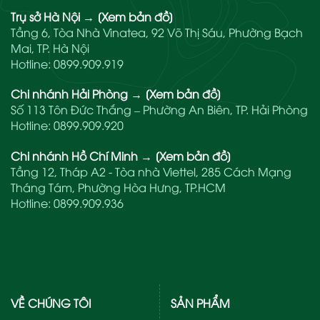
Trụ sở Hà Nội
→
[Xem bản đồ]
Tầng 6, Tòa Nhà Vinatea, 92 Võ Thị Sáu, Phường Bạch
Mai, TP. Hà Nội
Hotline:
0899.909.919
Chi nhánh Hải Phòng
→
[Xem bản đồ]
Số 113 Tôn Đức Thắng – Phường An Biên, TP. Hải Phòng
Hotline:
0899.909.920
Chi nhánh Hồ Chí Minh
→
[Xem bản đồ]
Tầng 12, Tháp A2 - Tòa nhà Viettel, 285 Cách Mạng
Tháng Tám, Phường Hòa Hưng, TP.HCM
Hotline:
0899.909.936
VỀ CHÚNG TÔI
SẢN PHẨM