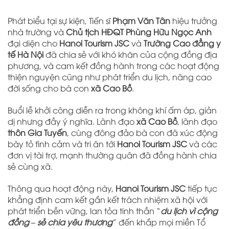
Phát biểu tại sự kiện, Tiến sĩ
Phạm Văn Tân
hiệu trưởng
nhà trường và
Chủ tịch HĐQT Phùng Hữu Ngọc Anh
đại diện cho
Hanoi Tourism JSC
và
Trường Cao đẳng y
tế Hà Nội
đã chia sẻ với khó khăn của cộng đồng địa
phương, và cam kết đồng hành trong các hoạt động
thiện nguyện cũng như phát triển du lịch, nâng cao
đời sống cho bà con
xã Cao Bồ
.
Buổi lễ khởi công diễn ra trong không khí ấm áp, giản
dị nhưng đầy ý nghĩa. Lãnh đạo
xã Cao Bồ
, lãnh đạo
thôn Gia Tuyến
, cùng đông đảo bà con đã xúc động
bày tỏ tình cảm và tri ân tới
Hanoi Tourism JSC
và các
đơn vị tài trợ, mạnh thường quân đã đồng hành chia
sẻ cùng xã.
Thông qua hoạt động này,
Hanoi Tourism JSC
tiếp tục
khẳng định cam kết gắn kết trách nhiệm xã hội với
phát triển bền vững, lan tỏa tinh thần “
du lịch vì cộng
đồng – sẻ chia yêu thương
” đến khắp mọi miền Tổ