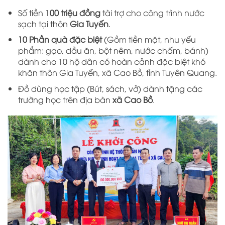
Số tiền 1
00 triệu đồng
tài trợ cho công trình nước
sạch tại thôn
Gia Tuyến
.
10 Phần quà đặc biệt
(Gồm tiền mặt, nhu yếu
phẩm: gạo, dầu ăn, bột nêm, nước chấm, bánh)
dành cho 10 hộ dân có hoàn cảnh đặc biệt khó
khăn thôn Gia Tuyến, xã Cao Bồ, tỉnh Tuyên Quang.
Đồ dùng học tập (Bút, sách, vở) dành tặng các
trường học trên địa bàn
xã Cao Bồ
.