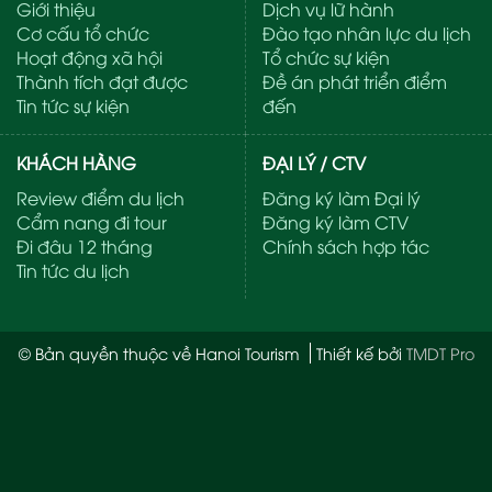
Giới thiệu
Dịch vụ lữ hành
Cơ cấu tổ chức
Đào tạo nhân lực du lịch
Hoạt động xã hội
Tổ chức sự kiện
Thành tích đạt được
Đề án phát triển điểm
Tin tức sự kiện
đến
KHÁCH HÀNG
ĐẠI LÝ / CTV
Review điểm du lịch
Đăng ký làm Đại lý
Cẩm nang đi tour
Đăng ký làm CTV
Đi đâu 12 tháng
Chính sách hợp tác
Tin tức du lịch
© Bản quyền thuộc về Hanoi Tourism
Thiết kế bởi
TMDT Pro