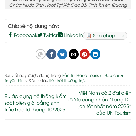
Chứa Nước Sinh Hoạt Tại Xã Cao Bồ, Tỉnh Tuyên Quang
Chia sẻ nội dung này:
Facebook
Twitter
LinkedIn
Sao chép link
Bài viết này được đăng trong
Bản tin Hanoi Tourism
,
Báo chí &
Truyền hình
. Đánh dấu
liên kết thường trực
.
Việt Nam có 2 đại diện
EU áp dụng hệ thống kiểm
được công nhận “Làng Du
soát biên giới bằng sinh
lịch tốt nhất năm 2025”
trắc học từ tháng 10/2025
của UN Tourism