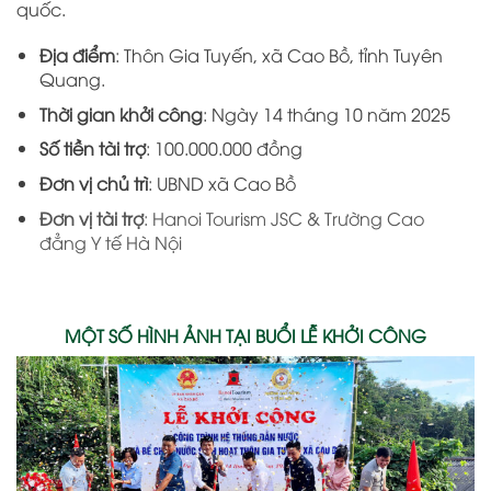
quốc.
Địa điểm
: Thôn Gia Tuyến, xã Cao Bồ, tỉnh Tuyên
Quang.
Thời gian khởi công
: Ngày 14 tháng 10 năm 2025
Số tiền tài trợ
: 100.000.000 đồng
Đơn vị chủ trì
: UBND xã Cao Bồ
Đơn vị tài trợ
: Hanoi Tourism JSC & Trường Cao
đẳng Y tế Hà Nội
MỘT SỐ HÌNH ẢNH TẠI BUỔI LỄ KHỞI CÔNG