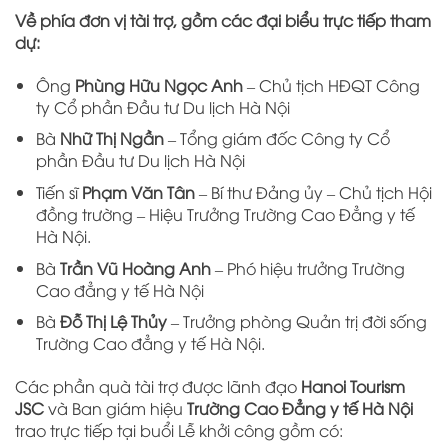
Về phía đơn vị tài trợ, gồm các đại biểu trực tiếp tham
dự:
Ông
Phùng Hữu Ngọc Anh
– Chủ tịch HĐQT Công
ty Cổ phần Đầu tư Du lịch Hà Nội
Bà
Nhữ Thị Ngần
– Tổng giám đốc Công ty Cổ
phần Đầu tư Du lịch Hà Nội
Tiến sĩ
Phạm Văn Tân
– Bí thư Đảng ủy – Chủ tịch Hội
đồng trường – Hiệu Trưởng Trường Cao Đẳng y tế
Hà Nội.
Bà
Trần Vũ Hoàng Anh
– Phó hiệu trưởng Trường
Cao đẳng y tế Hà Nội
Bà
Đỗ Thị Lệ Thủy
– Trưởng phòng Quản trị đời sống
Trường Cao đẳng y tế Hà Nội.
Các phần quà tài trợ được lãnh đạo
Hanoi Tourism
JSC
và Ban giám hiệu
Trường Cao Đẳng y tế Hà Nội
trao trực tiếp tại buổi Lễ khởi công gồm có: