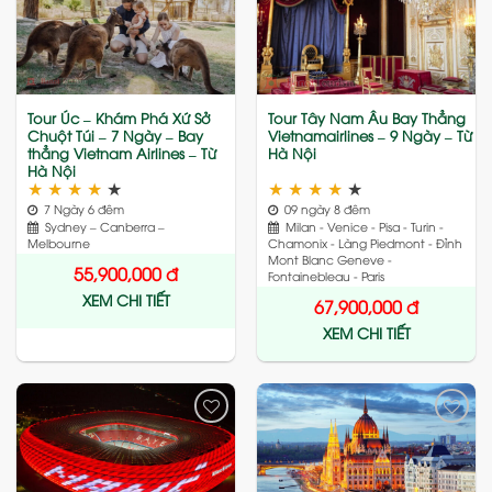
Add
Add
to
to
wishlist
wishlist
Tour Úc – Khám Phá Xứ Sở
Tour Tây Nam Âu Bay Thẳng
Chuột Túi – 7 Ngày – Bay
Vietnamairlines – 9 Ngày – Từ
thẳng Vietnam Airlines – Từ
Hà Nội
Hà Nội
★
★
★
★
★
★
★
★
★
★
7 Ngày 6 đêm
09 ngày 8 đêm
Sydney – Canberra –
Milan - Venice - Pisa - Turin -
Melbourne
Chamonix - Làng Piedmont - Đỉnh
Mont Blanc Geneve -
55,900,000
đ
Fontainebleau - Paris
XEM CHI TIẾT
67,900,000
đ
XEM CHI TIẾT
Add
Add
to
to
wishlist
wishlist