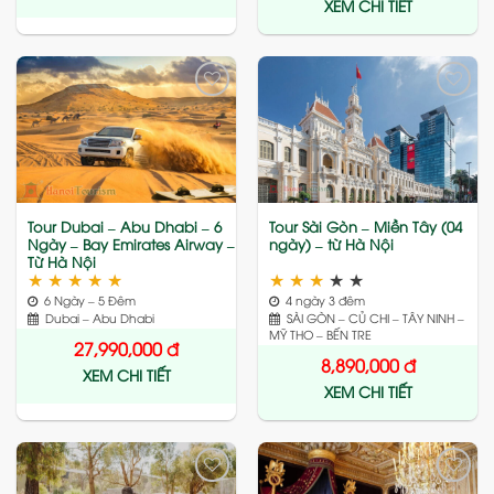
XEM CHI TIẾT
Add
Add
to
to
wishlist
wishlist
Tour Dubai – Abu Dhabi – 6
Tour Sài Gòn – Miền Tây (04
Ngày – Bay Emirates Airway –
ngày) – từ Hà Nội
Từ Hà Nội
★
★
★
★
★
★
★
★
★
★
6 Ngày – 5 Đêm
4 ngày 3 đêm
Dubai – Abu Dhabi
SÀI GÒN – CỦ CHI – TÂY NINH –
MỸ THO – BẾN TRE
27,990,000
đ
8,890,000
đ
XEM CHI TIẾT
XEM CHI TIẾT