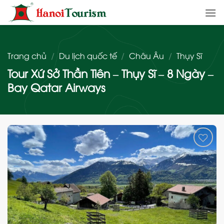
Bỏ
qua
nội
dung
Trang chủ
/
Du lịch quốc tế
/
Châu Âu
/
Thụy Sĩ
Tour Xứ Sở Thần Tiên – Thụy Sĩ – 8 Ngày –
Bay Qatar Airways
Add
to
wishlist