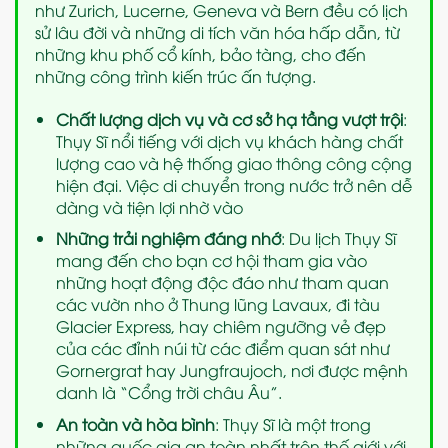
như Zurich, Lucerne, Geneva và Bern đều có lịch
sử lâu đời và những di tích văn hóa hấp dẫn, từ
những khu phố cổ kính, bảo tàng, cho đến
những công trình kiến trúc ấn tượng.
Chất lượng dịch vụ và cơ sở hạ tầng vượt trội
:
Thụy Sĩ nổi tiếng với dịch vụ khách hàng chất
lượng cao và hệ thống giao thông công cộng
hiện đại. Việc di chuyển trong nước trở nên dễ
dàng và tiện lợi nhờ vào
Những trải nghiệm đáng nhớ
: Du lịch Thụy Sĩ
mang đến cho bạn cơ hội tham gia vào
những hoạt động độc đáo như tham quan
các vườn nho ở Thung lũng Lavaux, đi tàu
Glacier Express, hay chiêm ngưỡng vẻ đẹp
của các đỉnh núi từ các điểm quan sát như
Gornergrat hay Jungfraujoch, nơi được mệnh
danh là “Cổng trời châu Âu”.
An toàn và hòa bình
: Thụy Sĩ là một trong
những quốc gia an toàn nhất trên thế giới với