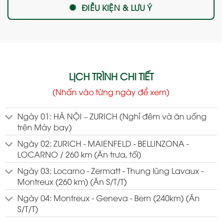
ĐIỀU KIỆN & LƯU Ý
LỊCH TRÌNH CHI TIẾT
(Nhấn vào từng ngày để xem)
Ngày 01: HÀ NỘI – ZURICH (Nghỉ đêm và ăn uống
trên Máy bay)
Ngày 02: ZURICH - MAIENFELD - BELLINZONA -
LOCARNO / 260 km (Ăn trưa, tối)
Ngày 03: Locarno - Zermatt - Thung lũng Lavaux -
Montreux (260 km) (Ăn S/T/T)
Ngày 04: Montreux - Geneva - Bern (240km) (Ăn
S/T/T)