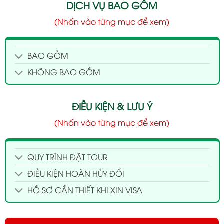
DỊCH VỤ BAO GỒM
(Nhấn vào từng mục để xem)
BAO GỒM
KHÔNG BAO GỒM
ĐIỀU KIỆN & LƯU Ý
(Nhấn vào từng mục để xem)
QUY TRÌNH ĐẶT TOUR
ĐIỀU KIỆN HOÀN HỦY ĐỔI
HỒ SƠ CẦN THIẾT KHI XIN VISA