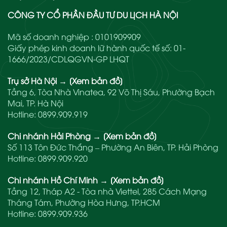
CÔNG TY CỔ PHẦN ĐẦU TƯ DU LỊCH HÀ NỘI
Mã số doanh nghiệp : 0101909909
Giấy phép kinh doanh lữ hành quốc tế số: 01-
1666/2023/CDLQGVN-GP LHQT
Trụ sở Hà Nội
→
[Xem bản đồ]
Tầng 6, Tòa Nhà Vinatea, 92 Võ Thị Sáu, Phường Bạch
Mai, TP. Hà Nội
Hotline:
0899.909.919
Chi nhánh Hải Phòng
→
[Xem bản đồ]
Số 113 Tôn Đức Thắng – Phường An Biên, TP. Hải Phòng
Hotline:
0899.909.920
Chi nhánh Hồ Chí Minh
→
[Xem bản đồ]
Tầng 12, Tháp A2 - Tòa nhà Viettel, 285 Cách Mạng
Tháng Tám, Phường Hòa Hưng, TP.HCM
Hotline:
0899.909.936