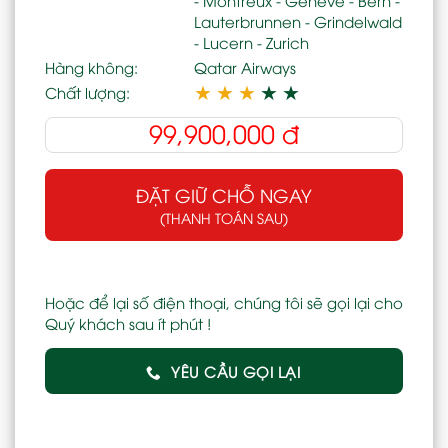
Lauterbrunnen - Grindelwald
- Lucern - Zurich
Hàng không:
Qatar Airways
★
★
★
★
★
Chất lượng:
99,900,000
đ
ĐẶT GIỮ CHỖ NGAY
(THANH TOÁN SAU)
Hoặc để lại số điện thoại, chúng tôi sẽ gọi lại cho
Quý khách sau ít phút !
YÊU CẦU GỌI LẠI