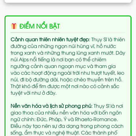
ĐIỂM NỔI BẬT
Cảnh quan thiên nhiên tuyệt đẹp
: Thụy Sĩ là thiên
đường của những ngọn núi hùng vĩ, hồ nước
trong xanh và những thung lũng xanh mướt. Dãy
núi Alps nổi tiếng là nơi bạn có thể chiêm
ngưỡng cảnh quan ngoạn mục và tham gia
vào các hoạt động ngoài trời như trượt tuyết, leo
núi, đi bộ đường dài, hoặc chèo thuyền trên hồ.
Thật khó để tìm được một nơi nào có cảnh sắc
tuyệt vời như ở đây.
Nền văn hóa và lịch sử phong phú
: Thụy Sĩ là nơi
giao thoa của nhiều nền văn hóa với bốn ngôn
ngữ chính: Đức, Pháp, Ý và Rhaeto-Romance.
Điều này tạo nên sự đa dạng trong phong cách
sống, ẩm thực và nghệ thuật. Các thành phố