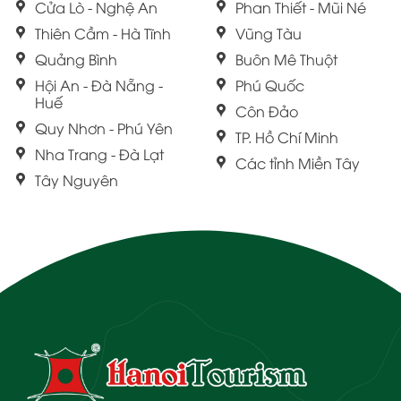
Cửa Lò - Nghệ An
Phan Thiết - Mũi Né
Thiên Cầm - Hà Tĩnh
Vũng Tàu
Quảng Bình
Buôn Mê Thuột
Hội An - Đà Nẵng -
Phú Quốc
Huế
Côn Đảo
Quy Nhơn - Phú Yên
TP. Hồ Chí Minh
Nha Trang - Đà Lạt
Các tỉnh Miền Tây
Tây Nguyên