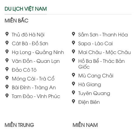
DU LỊCH VIỆT NAM
MIỀN BẮC
Thủ đô Hà Nội
Sầm Sơn - Thanh Hóa
Cát Bà - Đồ Sơn
Sapa - Lào Cai
Hạ Long - Quảng Ninh
Mai Châu - Mộc Châu
Vân Đồn - Quan Lạn
Hồ Ba Bể - Thác Bản
Giốc
Đảo Cô Tô
Mù Cang Chải
Móng Cái - Trà Cổ
Hà Giang
Bái Đính - Tràng An
Tuyên Quang
Tam Đảo - Vĩnh Phúc
Điện Biên
MIỀN TRUNG
MIỀN NAM