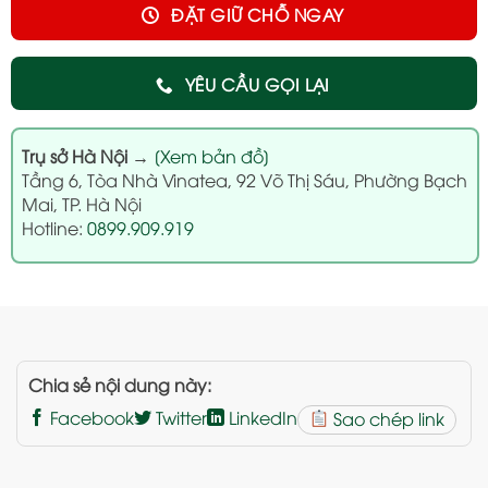
ĐẶT GIỮ CHỖ NGAY
YÊU CẦU GỌI LẠI
Trụ sở Hà Nội
→
[Xem bản đồ]
Tầng 6, Tòa Nhà Vinatea, 92 Võ Thị Sáu, Phường Bạch
Mai, TP. Hà Nội
Hotline:
0899.909.919
Chia sẻ nội dung này:
Facebook
Twitter
LinkedIn
Sao chép link