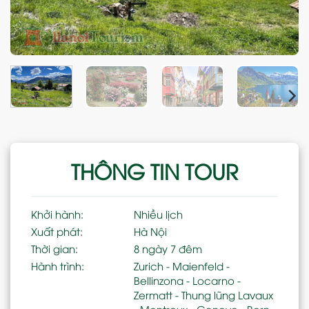
THÔNG TIN TOUR
Khởi hành:
Nhiều lịch
Xuất phát:
Hà Nội
Thời gian:
8 ngày 7 đêm
Hành trình:
Zurich - Maienfeld -
Bellinzona - Locarno -
Zermatt - Thung lũng Lavaux
- Montreux - Geneve - Bern -