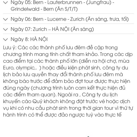
Ngày 05: Bern - Lauterbrunnen - (Jungfrau) -
Grindelwald - Bern (Ăn S/T/T)
Ngày 06: Bern - Lucerne - Zurich (Ăn sáng, trưa, tối)
Ngày 07: Zurich – HÀ NỘI (Ăn sáng)
Ngày 8: HÀ NỘI
Lưu ý: Các các thành phố lưu đêm đề cập trong
chương trình mang tính chất tham khảo. Trong các dịp
cao điểm tại các thành phố lớn (diễn ra hội chợ, mùa
Euro, olympic,. ) hoặc điều kiện phát sinh, công ty du
lịch bảo lưu quyền thay đổi thành phố lưu đêm mà
không báo trước để đảm bảo đợt tour được thực hiện
đúng ngày (chương trình luôn cam kết thực hiện đủ
các điểm tham quan). Ngoài ra , Công ty du lịch
khuyến cáo Quý khách không đặt trước vé hoặc dịch
vụ khi có nhu cầu phát sinh trong thời gian tour vì thứ tự
hành trình có thể được đảo ngược tuỳ vào thực tế