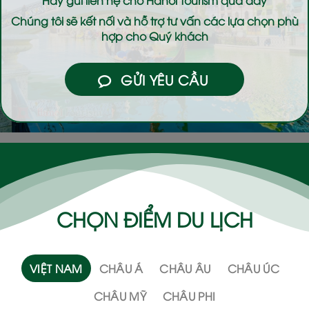
Chúng tôi sẽ kết nối và hỗ trợ tư vấn các lựa chọn phù
hợp cho Quý khách
GỬI YÊU CẦU
CHỌN ĐIỂM DU LỊCH
VIỆT NAM
CHÂU Á
CHÂU ÂU
CHÂU ÚC
CHÂU MỸ
CHÂU PHI