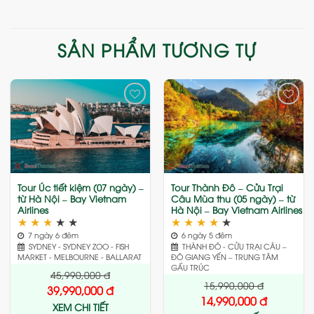
SẢN PHẨM TƯƠNG TỰ
Add
Add
to
to
wishlist
wishlist
Tour Úc tiết kiệm (07 ngày) –
Tour Thành Đô – Cửu Trại
từ Hà Nội – Bay Vietnam
Câu Mùa thu (05 ngày) – từ
Airlines
Hà Nội – Bay Vietnam Airlines
★
★
★
★
★
★
★
★
★
★
7 ngày 6 đêm
6 ngày 5 đêm
SYDNEY - SYDNEY ZOO - FISH
THÀNH ĐÔ - CỬU TRẠI CÂU –
MARKET - MELBOURNE - BALLARAT
ĐÔ GIANG YẾN – TRUNG TÂM
GẤU TRÚC
45,990,000
đ
15,990,000
đ
39,990,000
đ
14,990,000
đ
XEM CHI TIẾT