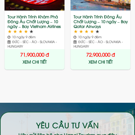
Tour Hành Trình Khám Phá
Tour Hành Trình Đông Âu
Đông Âu Chất Lượng – 10
Chất Lượng – 10 ngày – Bay
ngày – Bay Vietnam Airlines
Qatar Airways
★
★
★
★
★
★
★
★
★
★
10 ngày 9 đêm
10 ngày 9 đêm
ĐỨC - SÉC - ÁO - SLOVAKIA -
ĐỨC - SÉC - ÁO - SLOVAKIA -
HUNGARY
HUNGARY
71,900,000
đ
72,900,000
đ
XEM CHI TIẾT
XEM CHI TIẾT
YÊU CẦU TƯ VẤN
Hãy gửi liên hệ cho
Hanoi Tourism
qua đây