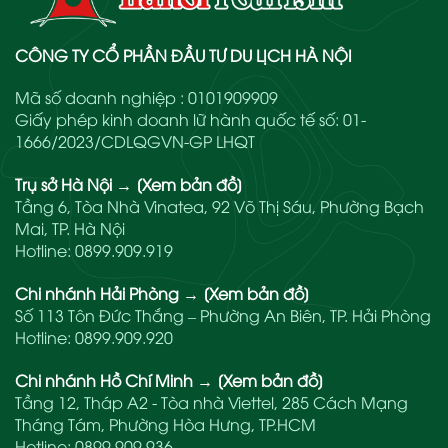
CÔNG TY CỔ PHẦN ĐẦU TƯ DU LỊCH HÀ NỘI
Mã số doanh nghiệp : 0101909909
Giấy phép kinh doanh lữ hành quốc tế số: 01-
1666/2023/CDLQGVN-GP LHQT
Trụ sở Hà Nội
→
[Xem bản đồ]
Tầng 6, Tòa Nhà Vinatea, 92 Võ Thị Sáu, Phường Bạch
Mai, TP. Hà Nội
Hotline:
0899.909.919
Chi nhánh Hải Phòng
→
[Xem bản đồ]
Số 113 Tôn Đức Thắng – Phường An Biên, TP. Hải Phòng
Hotline:
0899.909.920
Chi nhánh Hồ Chí Minh
→
[Xem bản đồ]
Tầng 12, Tháp A2 - Tòa nhà Viettel, 285 Cách Mạng
Tháng Tám, Phường Hòa Hưng, TP.HCM
Hotline:
0899.909.936