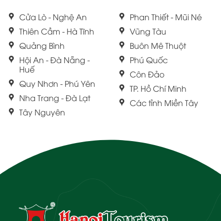
Cửa Lò - Nghệ An
Phan Thiết - Mũi Né
Thiên Cầm - Hà Tĩnh
Vũng Tàu
Quảng Bình
Buôn Mê Thuột
Hội An - Đà Nẵng -
Phú Quốc
Huế
Côn Đảo
Quy Nhơn - Phú Yên
TP. Hồ Chí Minh
Nha Trang - Đà Lạt
Các tỉnh Miền Tây
Tây Nguyên