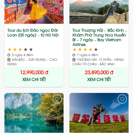
to
to
wishlist
wishlist
Tour du lịch Đảo ngọc Đài
Tour Thượng Hải – Bắc Kinh –
Loan (05 ngày) – từ Hà Nội
Khám Phá Trung Hoa Huyền
Bí – 7 ngày – Bay Vietnam
Airlines
★
★
★
★
★
★
★
★
★
★
5 ngày 4 đêm
7 ngày 6 đêm
ĐÀI BẮC – ĐÀI TRUNG – CAO
THƯỢNG HẢI - Ô TRẤN - HÀNG
HÙNG
CHÂU TÔ CHÂU - BẮC KINH
12,990,000
đ
23,890,000
đ
XEM CHI TIẾT
XEM CHI TIẾT
Add
Add
to
to
wishlist
wishlist