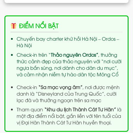
ĐIỂM NỔI BẬT
Chuyến bay charter khứ hồi Hà Nội – Ordos –
Hà Nội
Check-in trên “
Thảo nguyên Ordos”
, thưởng
thức cảnh đẹp của thảo nguyên với “nơi cưỡi
ngựa bắn súng, nơi dành cho dân du mục”,
và cảm nhận niềm tự hào dân tộc Mông Cổ
Check-in
“Sa mạc vọng âm”
, nơi được mệnh
danh là “Disneyland của Trung Quốc”, cưỡi
lạc đà và thưởng ngoạn trên sa mạc
Tham quan
“Khu du lịch Thành Cát Tư Hãn”
là
một địa điểm nổi bật, gắn liền với tên tuổi của
vị Đại Hãn Thành Cát Tư Hãn huyền thoại.