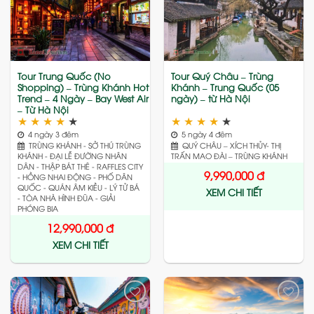
Add
Add
to
to
wishlist
wishlist
Tour Trung Quốc (No
Tour Quý Châu – Trùng
Shopping) – Trùng Khánh Hot
Khánh – Trung Quốc (05
Trend – 4 Ngày – Bay West Air
ngày) – từ Hà Nội
– Từ Hà Nội
★
★
★
★
★
★
★
★
★
★
4 ngày 3 đêm
5 ngày 4 đêm
TRÙNG KHÁNH - SỞ THÚ TRÙNG
QUÝ CHÂU – XÍCH THỦY- THỊ
KHÁNH - ĐẠI LỄ ĐƯỜNG NHÂN
TRẤN MAO ĐÀI – TRÙNG KHÁNH
DÂN - THẬP BÁT THÊ - RAFFLES CITY
9,990,000
đ
- HỒNG NHAI ĐỘNG - PHỐ DÂN
QUỐC - QUÁN ÂM KIỀU - LÝ TỬ BÁ
XEM CHI TIẾT
- TÒA NHÀ HÌNH ĐŨA - GIẢI
PHÓNG BIA
12,990,000
đ
XEM CHI TIẾT
Add
Add