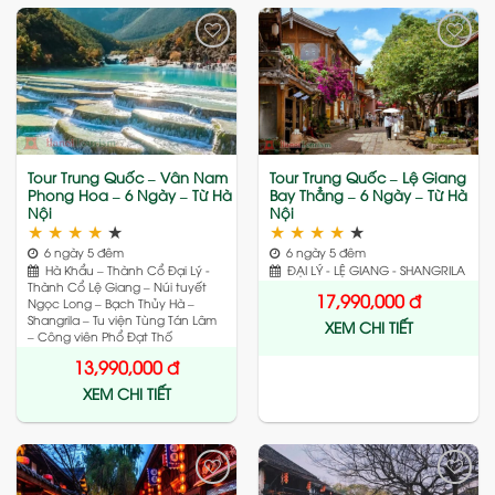
Add
Add
to
to
wishlist
wishlist
Tour Trung Quốc – Vân Nam
Tour Trung Quốc – Lệ Giang
Phong Hoa – 6 Ngày – Từ Hà
Bay Thẳng – 6 Ngày – Từ Hà
Nội
Nội
★
★
★
★
★
★
★
★
★
★
6 ngày 5 đêm
6 ngày 5 đêm
Hà Khẩu – Thành Cổ Đại Lý -
ĐẠI LÝ - LỆ GIANG - SHANGRILA
Thành Cổ Lệ Giang – Núi tuyết
17,990,000
đ
Ngọc Long – Bạch Thủy Hà –
Shangrila – Tu viện Tùng Tán Lâm
XEM CHI TIẾT
– Công viên Phổ Đạt Thố
13,990,000
đ
XEM CHI TIẾT