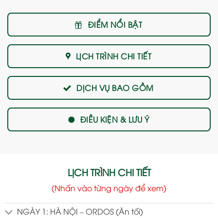
ĐIỂM NỔI BẬT
LỊCH TRÌNH CHI TIẾT
DỊCH VỤ BAO GỒM
ĐIỀU KIỆN & LƯU Ý
LỊCH TRÌNH CHI TIẾT
(Nhấn vào từng ngày để xem)
NGÀY 1: HÀ NỘI – ORDOS (Ăn tối)