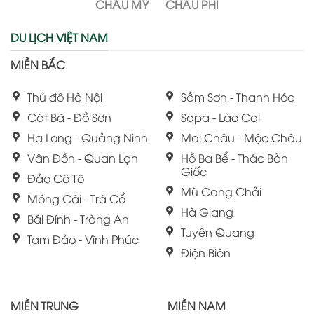
CHÂU MỸ
CHÂU PHI
DU LỊCH VIỆT NAM
MIỀN BẮC
Thủ đô Hà Nội
Sầm Sơn - Thanh Hóa
Cát Bà - Đồ Sơn
Sapa - Lào Cai
Hạ Long - Quảng Ninh
Mai Châu - Mộc Châu
Vân Đồn - Quan Lạn
Hồ Ba Bể - Thác Bản
Giốc
Đảo Cô Tô
Mù Cang Chải
Móng Cái - Trà Cổ
Hà Giang
Bái Đính - Tràng An
Tuyên Quang
Tam Đảo - Vĩnh Phúc
Điện Biên
MIỀN TRUNG
MIỀN NAM