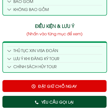
BAO GỒM
KHÔNG BAO GỒM
ĐIỀU KIỆN & LƯU Ý
(Nhấn vào từng mục để xem)
THỦ TỤC XIN VISA ĐOÀN
LƯU Ý KHI ĐĂNG KÝ TOUR
CHÍNH SÁCH HỦY TOUR
ĐẶT GIỮ CHỖ NGAY
YÊU CẦU GỌI LẠI