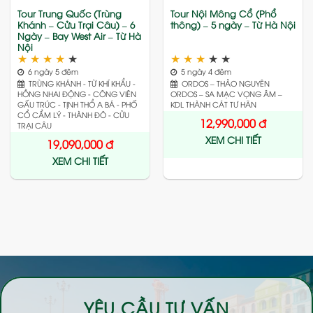
Tour Trung Quốc (Trùng
Tour Nội Mông Cổ (Phổ
Khánh – Cửu Trại Câu) – 6
thông) – 5 ngày – Từ Hà Nội
Ngày – Bay West Air – Từ Hà
Nội
★
★
★
★
★
★
★
★
★
★
6 ngày 5 đêm
5 ngày 4 đêm
TRÙNG KHÁNH - TỪ KHÍ KHẨU -
ORDOS – THẢO NGUYÊN
HỒNG NHAI ĐỘNG - CÔNG VIÊN
ORDOS – SA MẠC VỌNG ÂM –
GẤU TRÚC - TỊNH THỔ A BÁ - PHỐ
KDL THÀNH CÁT TƯ HÃN
CỔ CẨM LÝ - THÀNH ĐÔ - CỬU
12,990,000
đ
TRẠI CÂU
XEM CHI TIẾT
19,090,000
đ
XEM CHI TIẾT
YÊU CẦU TƯ VẤN