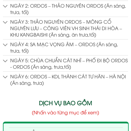
NGÀY 2: ORDOS – THẢO NGUYÊN ORDOS (Ăn sáng,
trưa, tối)
NGÀY 3: THẢO NGUYÊN ORDOS – MÔNG CỔ
NGUYÊN LƯU – CÔNG VIÊN VH SINH THÁI DI HÒA –
KHU KANGBAISHI (Ăn sáng, ăn trưa,tối)
NGÀY 4: SA MẠC VỌNG ÂM – ORDOS (Ăn sáng,
trưa, tối)
NGÀY 5: CHÙA CHUẨN CÁT NHĨ – PHỐ ĐI BỘ ORDOS
- ORDOS (Ăn sáng, trưa,tối)
NGÀY 6: ORDOS – KDL THÀNH CÁT TƯ HÃN – HÀ NỘI
(Ăn sáng, trưa)
DỊCH VỤ BAO GỒM
(Nhấn vào từng mục để xem)