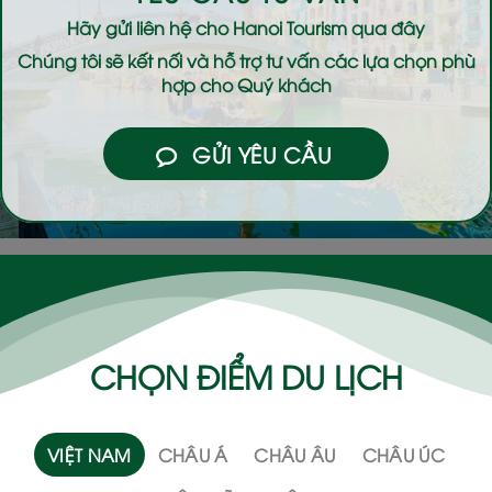
Hãy gửi liên hệ cho
Hanoi Tourism
qua đây
Chúng tôi sẽ kết nối và hỗ trợ tư vấn các lựa chọn phù
hợp cho Quý khách
GỬI YÊU CẦU
CHỌN ĐIỂM DU LỊCH
VIỆT NAM
CHÂU Á
CHÂU ÂU
CHÂU ÚC