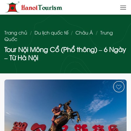
Bỏ
qua
nội
dung
Trang chủ
/
Du lịch quốc tế
/
Châu Á
/
Trung
Quốc
Tour Nội Mông Cổ (Phổ thông) – 6 Ngày
– Từ Hà Nội
Add
to
wishlist