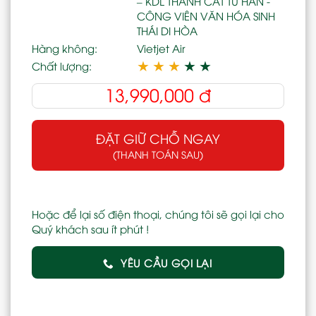
– KDL THÀNH CÁT TƯ HÃN -
CÔNG VIÊN VĂN HÓA SINH
THÁI DI HÒA
Hàng không:
Vietjet Air
★
★
★
★
★
Chất lượng:
13,990,000
đ
ĐẶT GIỮ CHỖ NGAY
(THANH TOÁN SAU)
Hoặc để lại số điện thoại, chúng tôi sẽ gọi lại cho
Quý khách sau ít phút !
YÊU CẦU GỌI LẠI