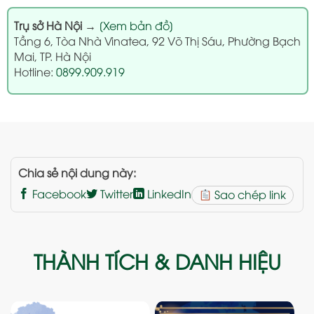
Trụ sở Hà Nội
→
[Xem bản đồ]
Tầng 6, Tòa Nhà Vinatea, 92 Võ Thị Sáu, Phường Bạch
Mai, TP. Hà Nội
Hotline:
0899.909.919
Chia sẻ nội dung này:
Facebook
Twitter
LinkedIn
Sao chép link
THÀNH TÍCH & DANH HIỆU